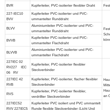
BVR
Kupferleiter, PVC-isolierter flexibler Draht
Fest
227-IEC10
Kupferleiter PVC-isolierter und PVC-
BVV
ummantelter Runddraht
Aluminiumleiter PVC-isolierter und PVC-
BLVV
Fest
ummantelter Runddraht
Schu
Kupferleiter PVC-isolierter und PVC-
könn
BVVB
ummantelter Flachdraht
Aluminiumleiter PVC-isolierter und PVC-
BLVVB
ummantelter Flachdraht
227IEC 02
Kupferleiter, PVC-isolierter flexibler
RV227 IEC
Steckverbinder
06 RV
227IEC 42
Kupferleiter, PVC-isolierter, flacher flexibler
Haup
RVB
Steckverbinder
Mitt
Hau
Kupferleiter, PVC-isolierter flexibler,
RVS
an O
verdrillter Steckverbinder
227IEC52
Kupferleiter PVC isoliert und PVC ummantelt
RVV 227IEC5
Runde flexible Steckverbinder (Licht Und