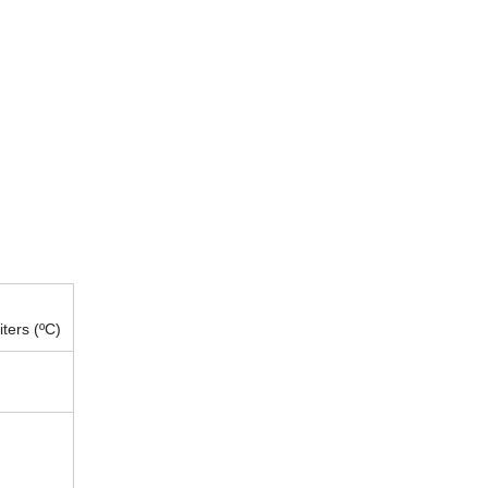
ters (
ºC)