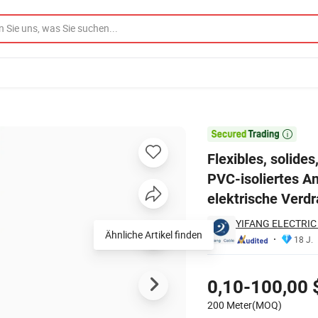
m-Leiter CCC PVC-isoliertes Anschlussstromkabel für Hausverkabelung u

Flexibles, solid
PVC-isoliertes A
elektrische Verd
YIFANG ELECTRIC
Ähnliche Artikel finden
18 J.
Preisgestaltung
0,10-100,00 
200 Meter(MOQ)