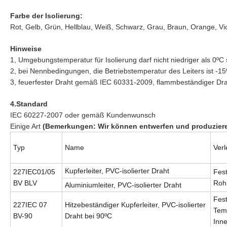
Farbe der Isolierung:
Rot, Gelb, Grün, Hellblau, Weiß, Schwarz, Grau, Braun, Orange, Vio
Hinweise
1, Umgebungstemperatur für Isolierung darf nicht niedriger als 0ºC 
2, bei Nennbedingungen, die Betriebstemperatur des Leiters ist -1
3, feuerfester Draht gemäß IEC 60331-2009, flammbeständiger D
4.Standard
IEC 60227-2007 oder gemäß Kundenwunsch
Einige Art
(Bemerkungen: Wir können entwerfen und produzie
Typ
Name
Verl
Kupferleiter, PVC-isolierter Draht
227IEC01/05
Fest
BV BLV
Roh
Aluminiumleiter, PVC-isolierter Draht
Fes
227IEC 07
Hitzebeständiger Kupferleiter, PVC-isolierter
Tem
BV-90
Draht bei 90ºC
Inn