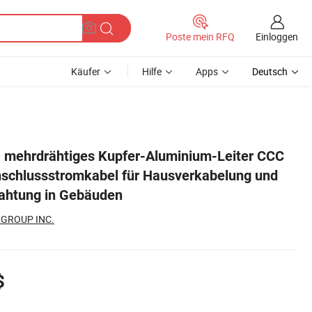
Einloggen
Poste mein RFQ
Käufer
Hilfe
Apps
Deutsch
nd elektrische Verdrahtung in Gebäuden
es, mehrdrähtiges Kupfer-Aluminium-Leiter CCC
nschlussstromkabel für Hausverkabelung und
rahtung in Gebäuden
 GROUP INC.
$