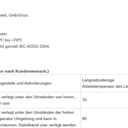
lett, Gelb/Grün.
sein.
5ºC bis +70ºC
raht gemäß IEC 60332-2004.
ren nach Kundenwunsch.)
Langzeitzulässige
egestelle und Anforderungen
Arbeitstemperatur des Lei
 verlegt unter den Umständen von Innen-,
70
r usw.
t verlegt unter den Umständen der hohen
peratur Umgebung und kann in
90
enräumen, Kabelkanal usw. verlegt werden