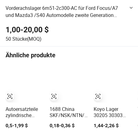
Vorderachslager 6m51-2c300-AC für Ford Focus/A7
und Mazda3 /S40 Automodelle zweite Generation
Lager Autoersatzteil Amerika Auto
1,00-20,00 $
50
Stücke(MOQ)
Ähnliche produkte
Autoersatzteile
1688 China
Koyo Lager
zylindrische
SKF/NSK/NTN/Timken
30205 30303
konische
Koyo NACHI
30304 30206
0,5-1,99 $
0,18-0,36 $
1,44-2,26 $
Radlager
Original Auto
30305
sphärische Rollen
Lager 6000 Serie
Kegelrollenlager