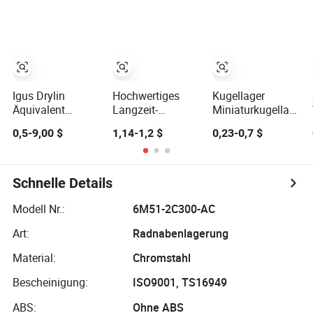
schrägverzahnte
6200 Serie 6300
für Autoteile
Nadellager
Serie Lager
Rillenkugellager
Rillenkugellager
Motorradteile
Lager
Igus Drylin
Hochwertiges
Kugellager
Äquivalent
Langzeit-
Miniaturkugellager
wartungsfreier
Doppelrillenkugellager
Autoteile Lager
0,5-9,00 $
1,14-1,2 $
0,23-0,7 $
Liner
6201 6202 6203
Pillow Block
Ingenieurkunststoff
6204 6205 Zz
Lager Niedriger
Polymer ölfreie
2RS C3
Preis 6205 6206
Buchse
Doppelrillenkugellager
6208 Tiefgroove-
Schnelle Details
Linearführung für
für
Kugellager
CNC
Autoersatzteile
Modell Nr.:
6M51-2C300-AC
Verpackungsmaschinen
landwirtschaftliche
Art:
Radnabenlagerung
Lebensmittelmaschinen
Maschinen
Fitnessgeräte
Material:
Chromstahl
Bescheinigung:
ISO9001, TS16949
ABS:
Ohne ABS