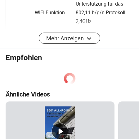
TF-Karte
32GB/64GB/128G/256G
Unterstützung für das
WIFI-Funktion
802,11 b/g/n-Protokoll
2,4GHz
Mehr Anzeigen
TD-
SCDMA/EVDO/WCDMA/L
4G-Netzwerk
Empfohlen
TE-TDD
FDD
Lokal
VERSION:
Ähnliche Videos
32M/16M/8M/4M/2M/1
Bildpixel
M
Netzwerkversion:
8m/4M/2M/1M
Bildparam
Verschlussmodu
eter