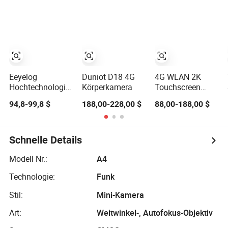
1080P Video-
Streaming
wasserdichte
Gespräch GPS
Körperkamera
WiFi 4G
Körpergetragene
Kamera
Eeyelog
Duniot D18 4G
4G WLAN 2K
Hochtechnologie
Körperkamera
Touchscreen
Körperkamera mit
tragbare GPS
94,8-99,8 $
188,00-228,00 $
88,00-188,00 $
extrem HD 1080P
Aufzeichnungsgerät
Nachtsicht
Sicherheits Mini
Körperkamera mit
Nachtsicht
Schnelle Details
Modell Nr.:
A4
Technologie:
Funk
Stil:
Mini-Kamera
Art:
Weitwinkel-, Autofokus-Objektiv