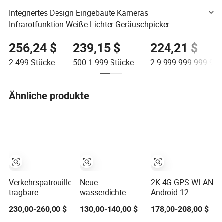
Integriertes Design Eingebaute Kameras
Infrarotfunktion Weiße Lichter Geräuschpicker
Lautsprecher Displays 4G Körperkamera
256,24 $
239,15 $
224,21 $
Strafverfolgungsaufzeichner
2-499
Stücke
500-1.999
Stücke
2-9.999.999.999.99
Ähnliche produkte
Verkehrspatrouille
Neue
2K 4G GPS WLAN
tragbare
wasserdichte
Android 12
drahtlose
IP67 IP68
Tragbare
230,00-260,00 $
130,00-140,00 $
178,00-208,00 $
Echtzeit-
tragbare Kamera
Videoaufnahme
Videoaufzeichnung
mit Live-
Talkback Mini