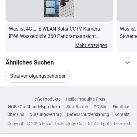
Elektronischer Verschluss
s
Fokus
2,8mm
Belichtungsmod
Was ist 4G LTE WLAN Solar CCTV Kamera
Was ist
Freiwillig
IP66 Wasserdicht 360 Panoramaansicht
Sicherh
us
Schwenk-Neige Menschliche
IP65 We
Mehr Anzeigen
Fotodateiformat
JPEG
Bewegungsverfolgung Alarm SD-
Kartenunterstützung
Main-Stream
Ähnliches Suchen
(Videoaufzeichnung):
Strafverfolgungsbehörden
1080P/720P
Auflösung
Sub-Stream (Video-
Verwandte Kategorien
Gesetzesvollzugsgeräte
Übertragung):
Heiße Produkte
Heiße Produkte Preis
Durchsuchen Sie nach Kategorien
720P/VGA
Heiße Großhandelsprodukte
Star-Käufer
PC-Site
Einblicke
Gesetzesvollzugs-Körperpanzer
30fps/25fps/20fps/15fps
Über uns
Nutzungsvertrag
Datenschutzerklärung
Kontakt
Bildfrequenz
/10fps/5
Copyright © 2026 Focus Technology Co., Ltd. All Rights Reserved
Gesetzesvollzugsbedarf
Überwachungskamera
Fps