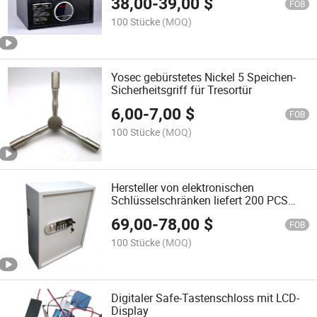
38,00
-
39,00
$
FOB
100 Stücke
(MOQ)
Yosec gebürstetes Nickel 5 Speichen-
Sicherheitsgriff für Tresortür
6,00
-
7,00
$
FOB
100 Stücke
(MOQ)
Hersteller von elektronischen
Schlüsselschränken liefert 200 PCS
Schlüsselhaken / -etiketten
69,00
-
78,00
$
FOB
100 Stücke
(MOQ)
Digitaler Safe-Tastenschloss mit LCD-
Display