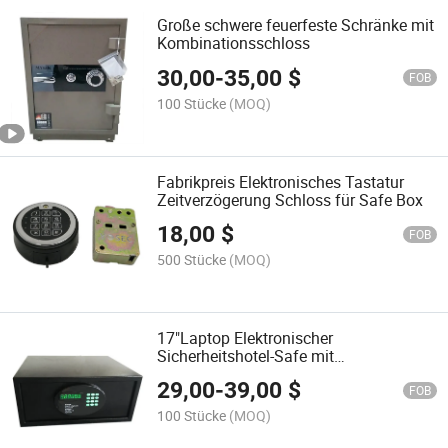
Große schwere feuerfeste Schränke mit
Kombinationsschloss
30,00
-
35,00
$
FOB
100 Stücke
(MOQ)
Fabrikpreis Elektronisches Tastatur
Zeitverzögerung Schloss für Safe Box
18,00
$
FOB
500 Stücke
(MOQ)
17"Laptop Elektronischer
Sicherheitshotel-Safe mit
elektronischem motorisiertem Schloss
29,00
-
39,00
$
Öffnungsprotokollen können gelesen
FOB
werden
100 Stücke
(MOQ)