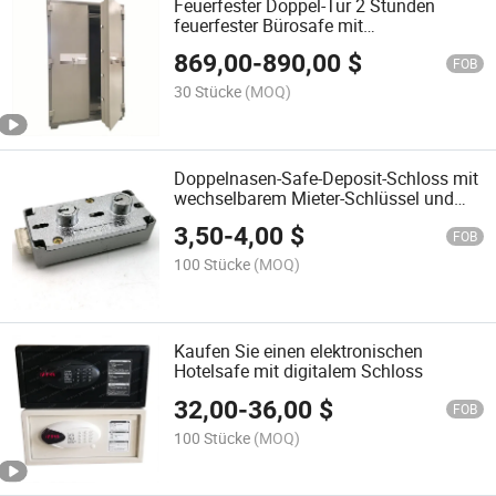
Feuerfester Doppel-Tür 2 Stunden
feuerfester Bürosafe mit
mechanischem Schloss
869,00
-
890,00
$
FOB
30 Stücke
(MOQ)
Doppelnasen-Safe-Deposit-Schloss mit
wechselbarem Mieter-Schlüssel und
Wachschlüssel
3,50
-
4,00
$
FOB
100 Stücke
(MOQ)
Kaufen Sie einen elektronischen
Hotelsafe mit digitalem Schloss
32,00
-
36,00
$
FOB
100 Stücke
(MOQ)