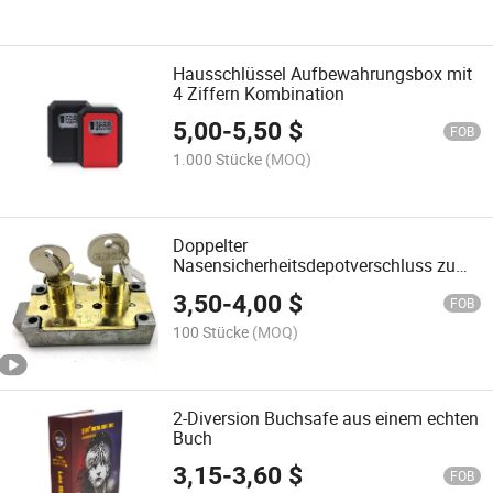
Hausschlüssel Aufbewahrungsbox mit
4 Ziffern Kombination
5,00
-
5,50
$
FOB
1.000 Stücke
(MOQ)
Doppelter
Nasensicherheitsdepotverschluss zum
Austausch von S & G 4440lh
3,50
-
4,00
$
FOB
100 Stücke
(MOQ)
2-Diversion Buchsafe aus einem echten
Buch
3,15
-
3,60
$
FOB