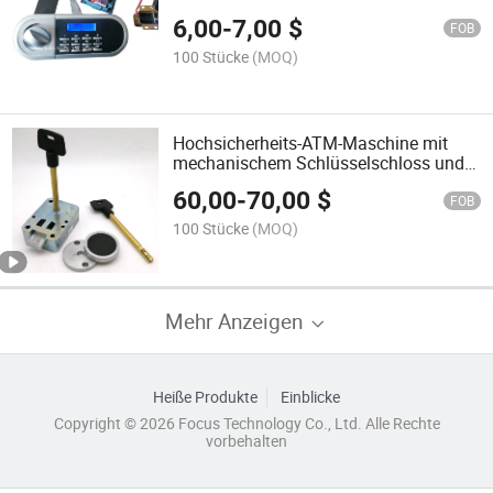
6,00
-
7,00
$
FOB
100 Stücke
(MOQ)
Hochsicherheits-ATM-Maschine mit
mechanischem Schlüsselschloss und
quadratischem Riegel
60,00
-
70,00
$
FOB
100 Stücke
(MOQ)
Mehr Anzeigen
Heiße Produkte
Einblicke
Copyright © 2026 Focus Technology Co., Ltd. Alle Rechte
vorbehalten