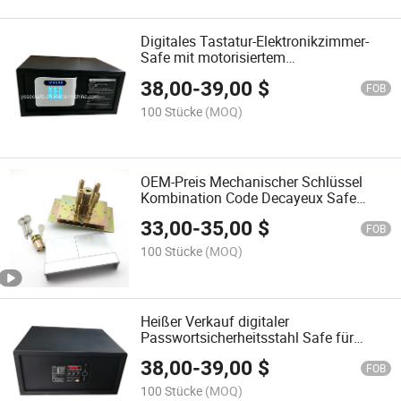
Digitales Tastatur-Elektronikzimmer-
Safe mit motorisiertem
Verriegelungsmechanismus für Hotels
38,00
-
39,00
$
FOB
100 Stücke
(MOQ)
OEM-Preis Mechanischer Schlüssel
Kombination Code Decayeux Safe
Schloss
33,00
-
35,00
$
FOB
100 Stücke
(MOQ)
Heißer Verkauf digitaler
Passwortsicherheitsstahl Safe für
Hotelzimmer
38,00
-
39,00
$
FOB
100 Stücke
(MOQ)