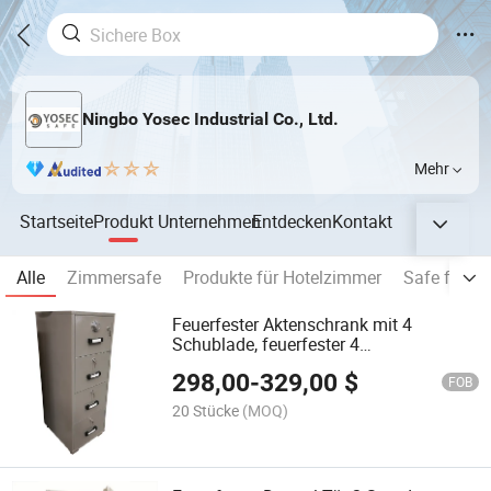
Ningbo Yosec Industrial Co., Ltd.
Mehr
Startseite
Produkt
Unternehmen
Entdecken
Kontakt
Alle
Zimmersafe
Produkte für Hotelzimmer
Safe für Z
Feuerfester Aktenschrank mit 4
Schublade, feuerfester 4
Schubladenspeicher-Safe-Schrank, 4
298,00
-
329,00
$
Schublade Dokumentensafe,
FOB
feuerfester Safe-Schrank, feuerfester
20 Stücke
(MOQ)
Datensafe