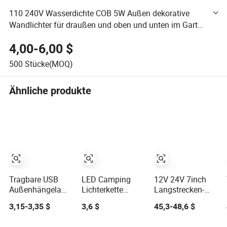
110 240V Wasserdichte COB 5W Außen dekorative
Wandlichter für draußen und oben und unten im Garten
IP65 PS ABS Wandleuchte
4,00-6,00 $
500
Stücke(MOQ)
Ähnliche produkte
Tragbare USB
LED Camping
12V 24V 7inch
Außenhängelampe
Lichterkette
Langstrecken-
im Retro-Stil,
Außen
CREE Marine
3,15-3,35 $
3,6 $
45,3-48,6 $
vintage Typ-C
wasserdicht
Jagd beweglicher
wiederaufladbare
dekorative
Kopf LED