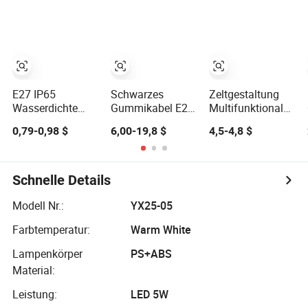
Campinglichter
aufrollbare
Suchscheinwerfer
mit dimmbarem
Lichterkette
für Boot, Outdoor-
Steuerung
Camping
Camping, Fern-
Weihnachtsfeenlichter
HID-Xenon-
Magnetbasis-
Suchscheinwerfer
Großhandel
E27 IP65
Schwarzes
Zeltgestaltung
Wasserdichte
Gummikabel E27
Multifunktionales
Solar-Patio-
IP65 LED
wiederaufladbares
0,79-0,98 $
6,00-19,8 $
4,5-4,8 $
Urlaubs-Garten-
Lichterkette für
Outdoor-
Hochzeits-
Außenpartys
Campinglicht mit
Camping-
Hochzeiten
Lichterkette
Dekoration im
Camping
Schnelle Details
Freien S14
Dekoration
Glühbirne 10m
Modell Nr.:
YX25-05
48FT LED-
Farbtemperatur:
Warm White
Girlande-Festoon-
Lichterkette
Lampenkörper
PS+ABS
Material:
Leistung:
LED 5W