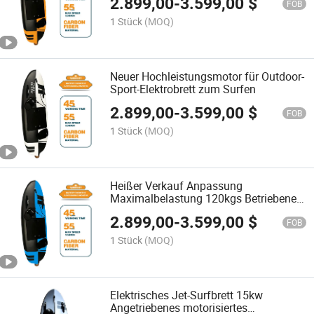
2.899,00
-
3.599,00
$
FOB
1 Stück
(MOQ)
Neuer Hochleistungsmotor für Outdoor-
Sport-Elektrobrett zum Surfen
2.899,00
-
3.599,00
$
FOB
1 Stück
(MOQ)
Heißer Verkauf Anpassung
Maximalbelastung 120kgs Betriebenes
elektrisches Surfbrett Jet-Surfbrett
2.899,00
-
3.599,00
$
FOB
1 Stück
(MOQ)
Elektrisches Jet-Surfbrett 15kw
Angetriebenes motorisiertes