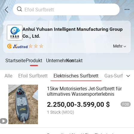
Anhui Yuhuan Intelligent Manufacturing Group
Co., Ltd.
Mehr
Startseite
Produkt
Unternehmen
Kontakt
Alle
Efoil Surfbrett
Elektrisches Surfbrett
Gas-Surfbrett
15kw Motorisiertes Jet-Surfbrett für
ultimatives Wassersporterlebnis
2.250,00
-
3.599,00
$
FOB
1 Stück
(MOQ)