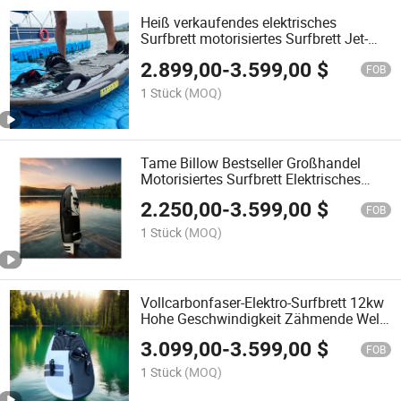
Heiß verkaufendes elektrisches
Surfbrett motorisiertes Surfbrett Jet-
Surfbrett Power-Surfbrett im Surfen
2.899,00
-
3.599,00
$
FOB
1 Stück
(MOQ)
Tame Billow Bestseller Großhandel
Motorisiertes Surfbrett Elektrisches
Jetboard Elektrisches Surfbrett
2.250,00
-
3.599,00
$
FOB
1 Stück
(MOQ)
Vollcarbonfaser-Elektro-Surfbrett 12kw
Hohe Geschwindigkeit Zähmende Welle
Fabrikverkauf
3.099,00
-
3.599,00
$
FOB
1 Stück
(MOQ)