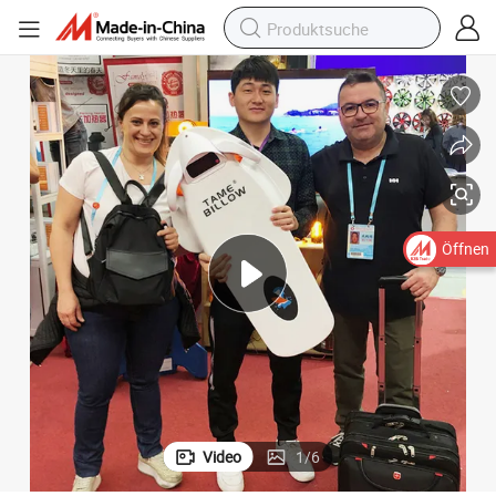
Öffnen
Video
1
/
6