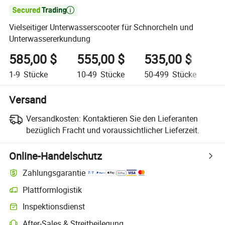

Vielseitiger Unterwasserscooter für Schnorcheln und
Unterwassererkundung
585,00 $
555,00 $
535,00 $
5
1-9
Stücke
10-49
Stücke
50-499
Stücke
50
Versand
Versandkosten:
Kontaktieren Sie den Lieferanten
bezüglich Fracht und voraussichtlicher Lieferzeit.
Online-Handelschutz
Zahlungsgarantie
Plattformlogistik
Inspektionsdienst
After-Sales & Streitbeilegung