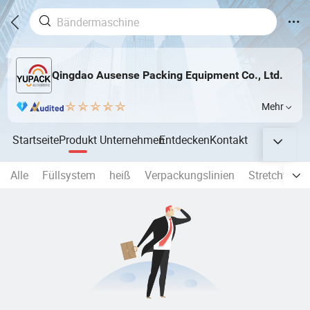
Qingdao Ausense Packing Equipment Co., Ltd.
Mehr
Startseite
Produkt
Unternehmen
Entdecken
Kontakt
Alle
Füllsystem
heiß
Verpackungslinien
Stretchwickl