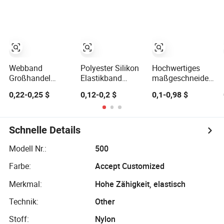
Armbänder
aus Nylon für
gewebte
Taillenbänder
Webband
Polyester Silikon
Hochwertiges
Großhandel
Elastikband
maßgeschneidertes
Elastischer
maßgeschneidert
Latex-Elastikband
0,22-0,25 $
0,12-0,2 $
0,1-0,98 $
Taillenband 1.5
rutschfestes
gewebtes breites
Zoll Weich
Silikon
Gummiband für
Angepasster
Elastikband
den Bauch
Bedruckter
Schnelle Details
Jacquard
Nylonband
Modell Nr.:
500
Unterwäsche
Farbe:
Accept Customized
Elastiken für
Perücken
Merkmal:
Hohe Zähigkeit, elastisch
Unterwäsche
Technik:
Other
Stoff:
Nylon