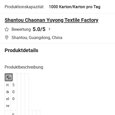
Produktionskapazität:
1000 Karton/Karton pro Tag
Shantou Chaonan Yuyong Textile Factory
5.0
/5
Bewertung
Shantou, Guangdong, China
Produktdetails
Produktbeschreibung
A
rt
5
ik
0
el
0