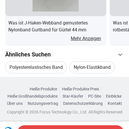
m
w
e
ä
s
Was ist J-Haken-Webband gemustertes
Was ist
c
Nylonband Gurtband für Gürtel 44 mm
rotbest
h
Premium
Mehr Anzeigen
e
el
Ähnliches Suchen
a
st
Polyesterelastisches Band
Nylon-Elastikband
is
Durchsuchen Sie nach Kategorien
c
Bekleidungselastikband
Elastischer Bandgürtel
h
Heiße Produkte
Heiße Produkte Preis
Heiße Großhandelsprodukte
Star-Käufer
PC-Site
Einblicke
er
Elastisches Band
Jacquard-Elastikband
Über uns
Nutzungsvertrag
Datenschutzerklärung
Kontakt
B
Copyright © 2026 Focus Technology Co., Ltd. All Rights Reserved
u
n