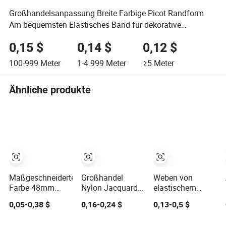
Großhandelsanpassung Breite Farbige Picot Randform
Am bequemsten Elastisches Band für dekorative
Unterwäsche
0,15 $
0,14 $
0,12 $
100-999
Meter
1-4.999
Meter
≥5
Meter
Ähnliche produkte
Maßgeschneiderte
Großhandel
Weben von
Farbe 48mm
Nylon Jacquard
elastischem
Hochdehnbarer
bedrucktes
Gurtband mit
0,05-0,38 $
0,16-0,24 $
0,13-0,5 $
Nylon-Jacquard-
elastisches Band
maßgeschneiderte
Elastikband für
für Bekleidung
Jacquard-Muster