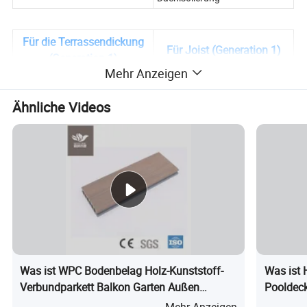
Für die Terrassendickung
Für Joist (Generation 1)
(Generation 1)
Mehr Anzeigen
Ähnliche Videos
Was ist WPC Bodenbelag Holz-Kunststoff-
Was ist 
Verbundparkett Balkon Garten Außen
Pooldec
wasserdichte Terrasse