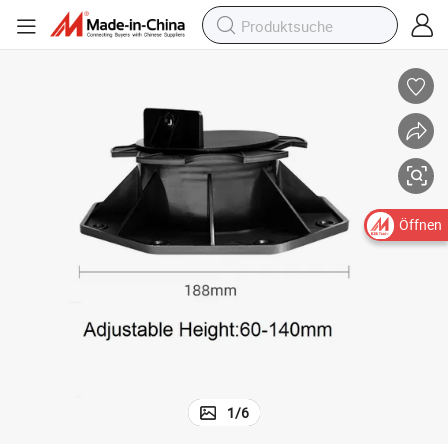
Öffnen
1
/
6