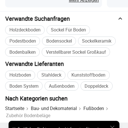
Mehr Anzeigen
Verwandte Suchanfragen
Holzdeckboden
Sockel Für Boden
Podestboden
Bodensockel
Sockelkeramik
Bodenbalken
Verstellbarer Sockel Großkauf
Verwandte Lieferanten
Holzboden
Stahldeck
Kunststoffboden
Boden System
Außenboden
Doppeldeck
Nach Kategorien suchen
Startseite
Bau- und Dekomaterial
Fußboden
Zubehör Bodenbeläge
Verpackung Und Lieferung