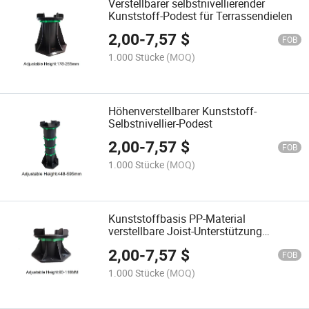
Verstellbarer selbstnivellierender
Kunststoff-Podest für Terrassendielen
2,00
-
7,57
$
FOB
1.000 Stücke
(MOQ)
Höhenverstellbarer Kunststoff-
Selbstnivellier-Podest
2,00
-
7,57
$
FOB
1.000 Stücke
(MOQ)
Kunststoffbasis PP-Material
verstellbare Joist-Unterstützung
Holzdeck-System verstellbarer
2,00
-
7,57
$
Kunststoff-Podest
FOB
1.000 Stücke
(MOQ)