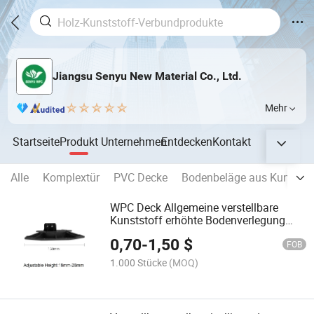
Jiangsu Senyu New Material Co., Ltd.
Mehr
Startseite
Produkt
Unternehmen
Entdecken
Kontakt
Alle
Komplextür
PVC Decke
Bodenbeläge aus Kunststo
WPC Deck Allgemeine verstellbare
Kunststoff erhöhte Bodenverlegung
Unterstützung Pedestale
0,70
-
1,50
$
FOB
1.000 Stücke
(MOQ)