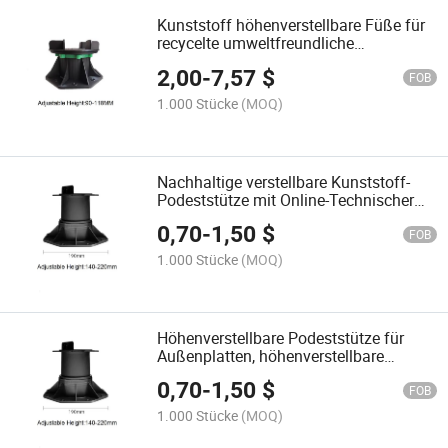
Kunststoff höhenverstellbare Füße für
recycelte umweltfreundliche
Verbunddeckungen
2,00
-
7,57
$
FOB
1.000 Stücke
(MOQ)
Nachhaltige verstellbare Kunststoff-
Podeststütze mit Online-Technischer
Unterstützung
0,70
-
1,50
$
FOB
1.000 Stücke
(MOQ)
Höhenverstellbare Podeststütze für
Außenplatten, höhenverstellbare
Kunststoff-Podest für Außenbeläge
0,70
-
1,50
$
FOB
1.000 Stücke
(MOQ)