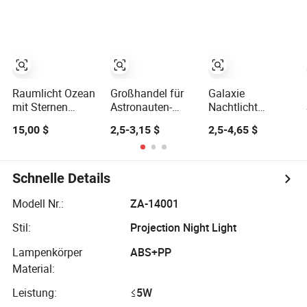
Filmen
Schlafzimmerlampe
Schafft eine
traumhafte
sternenklare
Atmosphäre
Dekorative
Nachtlicht
Raumlicht Ozean
Großhandel für
Galaxie
Geschenk
mit Sternen
Astronauten-
Nachtlicht
Nachttischlampe
Projektorlampe
Projektor
15,00 $
2,5-3,15 $
2,5-4,65 $
USB Dekor
Raumfahrer
Astronaut LED
Weihnachtsmondlampe
Sternen-
Galaxie
Projektor
Nachtlicht für das
Sternenhimmel
Schlafzimmer
Projektor für
Schnelle Details
des Babys
Schlafzimmer
Dropshipping
Party und
Modell Nr.:
ZA-14001
akzeptiert
Deckenprojektor
Stil:
Projection Night Light
Lampenkörper
ABS+PP
Material:
Leistung:
≤5W