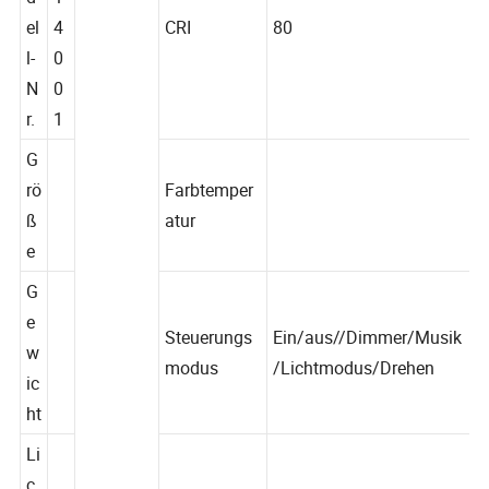
d
1
el
4
CRI
80
l-
0
N
0
r.
1
G
rö
Farbtemper
ß
atur
e
G
e
Steuerungs
Ein/aus//Dimmer/Musik
w
modus
/Lichtmodus/Drehen
ic
ht
Li