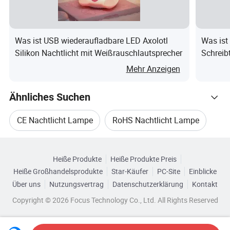
u
n
g
Was ist USB wiederaufladbare LED Axolotl
Was ist
IP
Silikon Nachtlicht mit Weißrauschlautsprecher
Schreibt
Schwan
-
Mehr Anzeigen
2
Studien
R
Anwendung
Tischlampe/Nachtlicht
0
Tischla
at
Ähnliches Suchen
Arbeits
e
CE Nachtlicht Lampe
RoHS Nachtlicht Lampe
L
Verwandte Kategorien
u
Außen Nachtlicht Lampe
m
Marke
Heiße Produkte
Heiße Produkte Preis
Durchsuchen Sie nach Kategorien
Heiße Großhandelsprodukte
Star-Käufer
PC-Site
Einblicke
e
Aluminium Nachtlicht Lampe
Über uns
Nutzungsvertrag
Datenschutzerklärung
Kontakt
n
Copyright © 2026 Focus Technology Co., Ltd. All Rights Reserved
Wasserdichte Nachtlichtlampe
M
A
at
B
Produktions