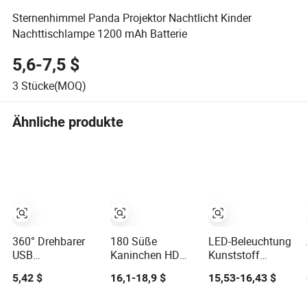
Sternenhimmel Panda Projektor Nachtlicht Kinder
Nachttischlampe 1200 mAh Batterie
5,6-7,5 $
3
Stücke(MOQ)
Ähnliche produkte
360° Drehbarer
180 Süße
LED-Beleuchtung
USB
Kaninchen HD
Kunststoff
Sternprojektor
Projektorlampe
Projektor
5,42 $
16,1-18,9 $
15,53-16,43 $
Nachtlicht mit
Wiederaufladbare
Nachtlicht für
austauschbaren
Ambient
Babyschlaf