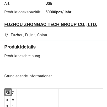
Art:
USB
Produktionskapazität:
50000pcs/Jahr
FUZHOU ZHONGAO TECH GROUP CO., LTD.
Fuzhou, Fujian, China
Produktdetails
Produktbeschreibung
Grundlegende Informationen.
M
Z
o
A-