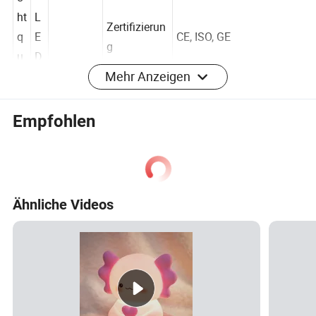
c
ht
L
Zertifizierun
q
E
CE, ISO, GE
g
Mehr Anzeigen
u
D
el
le
Empfohlen
S
tr
o
1
m
Ähnliche Videos
2
v
0
er
WARMWEISS/FARBENFR
0
Farbe
s
OH
m
or
A
g
h