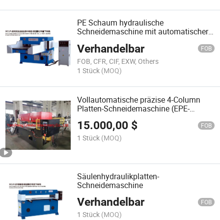
PE Schaum hydraulische
Schneidemaschine mit automatischer
Fütterungstisch-100t Tischgröße: 1600
Verhandelbar
* 900mm
FOB
FOB, CFR, CIF, EXW, Others
1 Stück
(MOQ)
Vollautomatische präzise 4-Column
Platten-Schneidemaschine (EPE-
Schneidemaschine)
15.000,00
$
FOB
1 Stück
(MOQ)
Säulenhydraulikplatten-
Schneidemaschine
Verhandelbar
FOB
1 Stück
(MOQ)