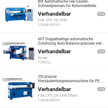
80t Automatische vier-Säulen-
Schneidpressen für Automobilteile
Verhandelbar
FOB
FOB, CFR, CIF, EXW
1 Stück
(MOQ)
60T Doppelseitige automatische
Zuführung Auto-Balance präzises vier-
Säulen-hydraulisches Ebenenschneiden
Verhandelbar
Maschine (XCLP3-60)
FOB
by sea
1
(MOQ)
25t präzise
Viersäulentranpressmaschine für PE-
Schaum
Verhandelbar
FOB
FOB, CFR, CIF, EXW, Others
1 Stück
(MOQ)