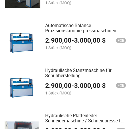
1 Stück
(MOQ)
Automatische Balance
Präzisionslaminierpressmaschinen
Hydraulische Platten-
2.900,00
-
3.000,00
$
Schneidemaschine
FOB
1 Stück
(MOQ)
Hydraulische Stanzmaschine für
Schuhherstellung
2.900,00
-
3.000,00
$
FOB
1 Stück
(MOQ)
Hydraulische Plattenleder-
Schneidemaschine / Schneidpresse für
die Schuhherstellung