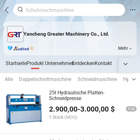
Yancheng Greater Machinery Co., Ltd.
Mehr
Startseite
Produkt
Unternehmen
Entdecken
Kontakt
Alle
Doppelschnittmaschine
Schneidmaschine
Hydrau
25t Hydraulische Platten-
Schneidpresse
2.900,00
-
3.000,00
$
FOB
1 Stück
(MOQ)