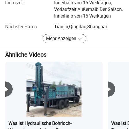
die führende Marke von Bohrgerät in China. Derzeit hat die
Lieferzeit
Innerhalb von 15 Werktagen,
Hanfa Group einen Forschungs- und
Vorlaufzeit Außerhalb Der Saison,
Entwicklungsstandort in Peking, Tianjin, Shandong, Hubei
Innerhalb von 15 Werktagen
und eine Produktionsbasis errichtet.
Nächster Hafen
Tianjin,Qingdao,Shanghai
Die Hanfa Gruppe hält sich immer an das "zwei-Audit", das
Mehr Anzeigen
eine muss durch das Audit der internationalen
Zertifizierungsstellen erfolgen, das zweite muss von
Kunden und der Öffentlichkeit genehmigt werden. Es ist
Ähnliche Videos
auch wahr, Hanfa Gruppe, alle Arten von Bohrgerät, hat die
ISO9001 bestanden: 2008 und ISO9001: 2000
Qualitätsmanagementsystem, die nationale militärische
Norm GJB9001-2001 und ISO14001-2004
Umweltmanagementsystem und GB/T28001-2001
Arbeitsschutz-Management-System Zertifizierung, CE und
andere international bekannte Zertifizierungsstellen Audit
und Zertifizierung, erhielt die internationale Anerkennung
der Behörde;
Gleichzeitig ist die Entwicklung der neuen und alten
Was ist Hydraulische Bohrloch-
Was ist 