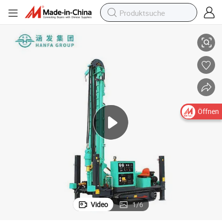
erte Kernpreis Tiefenwasserbrunnenbohrmaschine
Rotary Pneumatische Hydraulische Raupenbohrgerät Ausrüstung Monti
Öffnen
Video
1
/
6