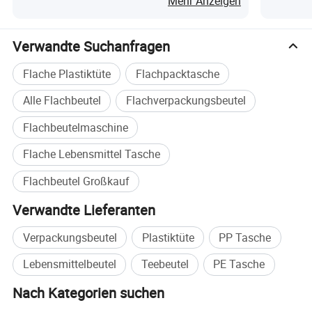
Mehr Anzeigen
Lebensmittelverpackung
Großhand
Verwandte Suchanfragen
Willkommen bei unserem Besuch
Flache Plastiktüte
Flachpacktasche
unserer Fabrik und wir mögen unsere
Alle Flachbeutel
Flachverpackungsbeutel
Top-Qualität Tasche mit sehr
Flachbeutelmaschine
wettbewerbsfähigen Preis für Sie zu
Flache Lebensmittel Tasche
Flachbeutel Großkauf
produzieren! Vielen Dank, dass Sie uns
Verwandte Lieferanten
jetzt Ihre E-Mail geschickt haben.
Verpackungsbeutel
Plastiktüte
PP Tasche
Lebensmittelbeutel
Teebeutel
PE Tasche
Nach Kategorien suchen