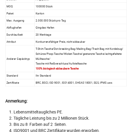
MOQ
100000 Stück
Paket
Karton
Max. Ausgang
2.000.000 Stück pro Tag
Abflughafen
Qingdao Hafen
Durchlaufzeit
20 Werktage
Attribut
Konkurrenzfähiger Preis, nicht abbaubar
T-Shirt-Tasche/Dot-breaking Bag/Mailing Bag/Trash Bag mit Kordelzug/
Schürze/Poop-Tasche/Wicket-Tasche/gestanzte Tasche/achtgefaltete
Anderer Gepäcktyp
Mülltasche/
Tasche mit Reißverschluss/Aufstelltasche
100% biologisch abbaubare Tasche
Standard
Ihr Standard
Zertifikate
BRC, BSCI, ISO 9001, ISO14001, OHSAS 18001, SGS, IPMS usw.
Anmerkung:
Lebensmitteltaugliches PE.
Tägliche Leistung bis zu 2 Millionen Stück.
Bis zu 8 Farben auf 2 Seiten.
ISO9001 und BRC Zertifikate wurden erworben.