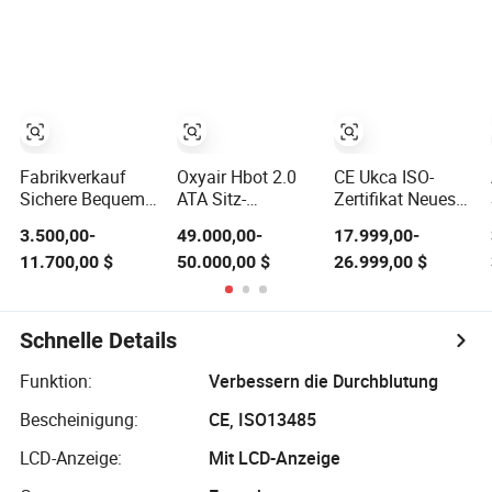
Sauerstoffkammer
Harttyp Kammer
Hyperbare
mit
Sportrehabilitation
Sauerstoffkammer
Sicherheitsmerkmalen
Schlaganfall
für den
Autismus
professionellen
Diabetes
Einsatz
Therapie
Hauspflege SPA
Kammer
Fabrikverkauf
Oxyair Hbot 2.0
CE Ukca ISO-
Schönheitspflege
Sichere Bequeme
ATA Sitz-
Zertifikat Neues
1.5ATA TPU
Oxigenationskammer
Design Hbot
3.500,00-
49.000,00-
17.999,00-
Material Sitzende
für zwei Personen
Hyperbare
11.700,00 $
50.000,00 $
26.999,00 $
Hyperbare
2 ATA Hyperbare
Sauerstoffkammer
Sauerstoffkammer
Sauerstoffkammer
2.0ATA mit
mit roter
Schürzen &
Lichttherapie
Rotlichtsystem
Schnelle Details
Klinik SPA
Fitnessstudio
Funktion:
Verbessern die Durchblutung
Zuhause
Verwendung
Bescheinigung:
CE, ISO13485
Heißer Verkauf
LCD-Anzeige:
Mit LCD-Anzeige