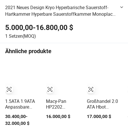
2021 Neues Design Kryo Hyperbarische Sauerstoff-
Hartkammer Hyperbare Sauerstoffkammer Monoplace
mit 1.3 ATA 1.5 ATA 2.0 ATA
5.000,00-16.800,00 $
1
Setzen(MOQ)
Ähnliche produkte
1.5ATA 1.9ATA
Macy-Pan
Großhandel 2.0
Anpassbare
HP2202
ATA Hbot
Hartschalen-
Hochdruck
Hyperbare
30.400,00-
16.000,00 $
17.000,00 $
Hbot-Kammer
2.0ATA Hyperbare
Kammer 1.5ATA
32.000,00 $
Hyperbare
Sauerstoff
Hartschalen-