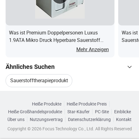
Was ist Premium Doppelpersonen Luxus
Was ist
1.9ATA Mikro Druck Hyperbare Sauerstoff
Sauerst
Hartkammer
Mehr Anzeigen
Ähnliches Suchen
Sauerstofftherapieprodukt
Verwandte Kategorien
Hyperbare Sauerstofftherapie
Heiße Produkte
Heiße Produkte Preis
Durchsuchen Sie nach Kategorien
Heiße Großhandelsprodukte
Star-Käufer
PC-Site
Einblicke
Hyperbare Kammer Zu Verkaufen
Über uns
Nutzungsvertrag
Datenschutzerklärung
Kontakt
Copyright © 2026 Focus Technology Co., Ltd. All Rights Reserved
Hyperbare Sauerstoffkammer Zu Verkaufen