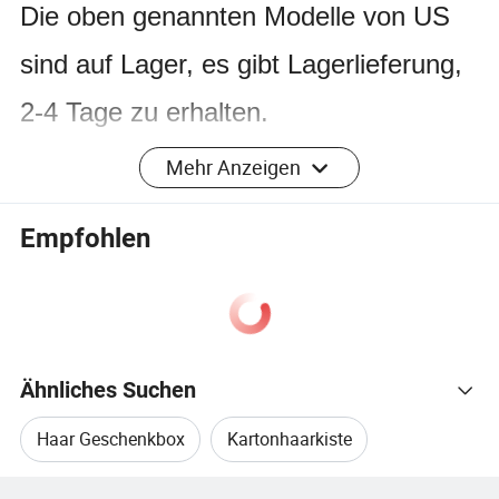
Die oben genannten Modelle von US
sind auf Lager, es gibt Lagerlieferung,
2-4 Tage zu erhalten.
Mehr Anzeigen
1. Sie können den Chip anpassen, ist
Empfohlen
der Standardwert
Jerry/Zhongke/Norda
2. Kann Verpackung,
Ähnliches Suchen
Markenverpackung, gedrucktes Logo
Haar Geschenkbox
Kartonhaarkiste
anpassen
Verwandte Kategorien
3. Großhandelsmarkt, kann der Preis