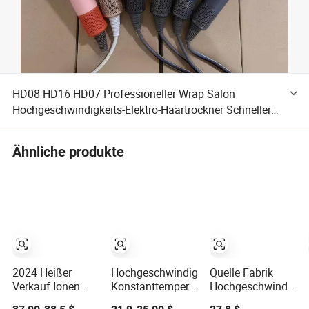
HD08 HD16 HD07 Professioneller Wrap Salon
Hochgeschwindigkeits-Elektro-Haartrockner Schneller
Haushalts-Haartrockner Heißbürste Styler Ionischer
Reise-Haartrockner Hotel-Haartrockner
Ähnliche produkte
2024 Heißer
Hochgeschwindigkeits-
Quelle Fabrik
Verkauf Ionen
Konstanttemperatur-
Hochgeschwindigkei
Professioneller
Negativ-Ionen-
110000rpm