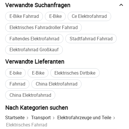
Verwandte Suchanfragen
E-Bike Fahrrad
E-Bike
Ce Elektrofahrrad
Elektrisches Fahrradroller Fahrrad
Faltendes Elektrofahrrad
Stadtfahrrad Fahrrad
Elektrofahrrad Großkauf
Verwandte Lieferanten
E-bike
E-Bike
Elektrisches Dirtbike
Elementname
MIQI
Fahrrad
China Elektrofahrrad
Abmessungen
1420×630×1040mm
China Elektrofahrrad
Reichweite
≥ 32km
Nach Kategorien suchen
MAX. Geschwindigkeit
30km/h
Startseite
Transport
Elektrofahrzeuge und Teile
Batterie
48v12ah Bleiakku
Elektrisches Fahrrad