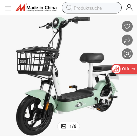
Öffnen
1
/
6