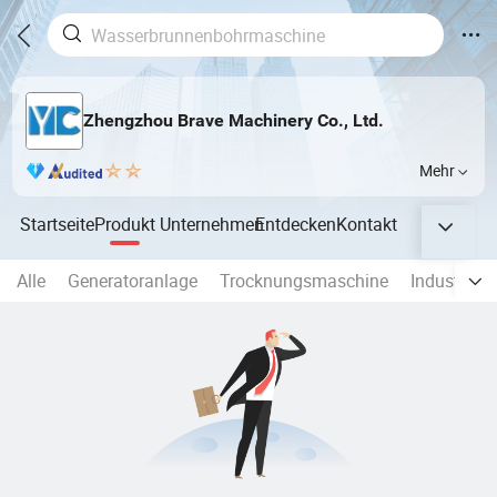
Zhengzhou Brave Machinery Co., Ltd.
Mehr
Startseite
Produkt
Unternehmen
Entdecken
Kontakt
Alle
Generatoranlage
Trocknungsmaschine
Industriem