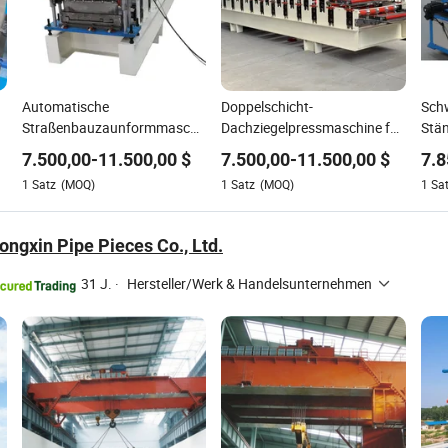
Automatische
Doppelschicht-
Sch
Straßenbauzaunformmaschine
Dachziegelpressmaschine für
Stän
für Verkehrssicherheit
große
Roll
7.500,00
-
11.500,00
$
7.500,00
-
11.500,00
$
7.8
Baustellenmaterialfabriken
Ein
1
Satz
(MOQ)
1
Satz
(MOQ)
1
Sa
ngxin Pipe Pieces Co., Ltd.
31 J.
·
Hersteller/Werk & Handelsunternehmen