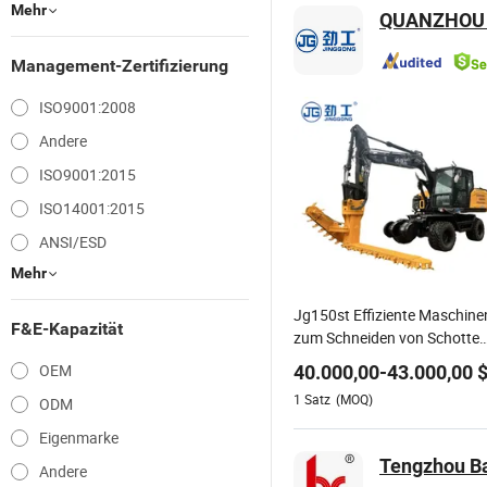
Mehr
QUANZHOU 
Management-Zertifizierung
ISO9001:2008
Andere
ISO9001:2015
ISO14001:2015
ANSI/ESD
Mehr
Jg150st Effiziente Maschine
F&E-Kapazität
zum Schneiden von Schotter
auf Rädern mit CE-
OEM
40.000,00
-
43.000,00
Zertifizierung
1
Satz
(MOQ)
ODM
Eigenmarke
Tengzhou Ba
Andere