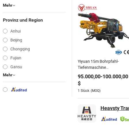
Mehr
Provinz und Region
Anhui
Beijing
Chongqing
Fujian
Yiyuan 15m Bohrpfahl-
Gansu
Tiefenmaschine
Radmontierte
Mehr
95.000,00
-
100.000,00
Wasserbrunnen-Bohrgerät
$
für Straßenbau Hafen
1
Stück
(MOQ)
Autobahn-Bau Bohrgeräte
Heavsty Tran