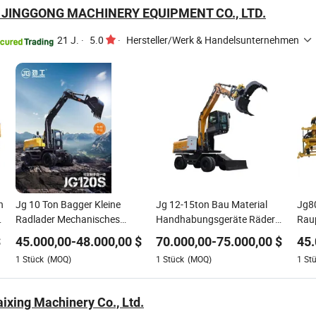
JINGGONG MACHINERY EQUIPMENT CO., LTD.
21 J.
·
5.0
·
Hersteller/Werk & Handelsunternehmen
n
Jg 10 Ton Bagger Kleine
Jg 12-15ton Bau Material
Jg8
Radlader Mechanisches
Handhabungsgeräte Räder
Rau
Fahrwerk Baumaschinen
Material
Glei
$
45.000,00
-
48.000,00
$
70.000,00
-
75.000,00
$
45.
Preis
Handhabungsmaschine
Nive
1
Stück
(MOQ)
1
Stück
(MOQ)
1
St
Bagger Maschinen
ixing Machinery Co., Ltd.