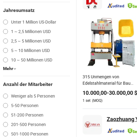
Jahresumsatz
Unter 1 Million US-Dollar
1 ~ 2,5 Millionen USD
2,5 ~ 5 Millionen USD
5 ~ 10 Millionen USD
10 ~ 50 Millionen USD
Mehr
315 Unmengen von
Edelstahlmaterial für Bau
Anzahl der Mitarbeiter
Eisenplattenmaterial
10.000,00
-
30.000,00
Weniger als 5 Personen
Schubkarre Ascheeimer
1
set
(MOQ)
Lastwagen Schmieden
5-50 Personen
Formen Hydraulische Presse
51-200 Personen
Maschine
Zaozhuang Y
201-500 Personen
501-1000 Personen