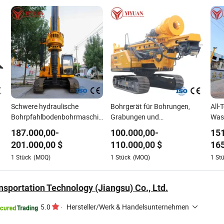
Schwere hydraulische
Bohrgerät für Bohrungen,
All-
Bohrpfahlbodenbohrmaschine
Grabungen und
Was
Fabrik direkt 50m
Fundamentbau,
Masc
187.000,00
-
100.000,00
-
151
Tiefenbohrmaschine für
Wasserbrunnen, Bergbau,
Was
201.000,00
$
110.000,00
$
165
Pfahlbau Bohrwerkzeug
Erkundung, Aushub,
anp
1
Stück
(MOQ)
1
Stück
(MOQ)
1
St
geotechnische Bohrungen,
Bru
Baumaschine
Pfa
sportation Technology (Jiangsu) Co., Ltd.
5.0
·
Hersteller/Werk & Handelsunternehmen