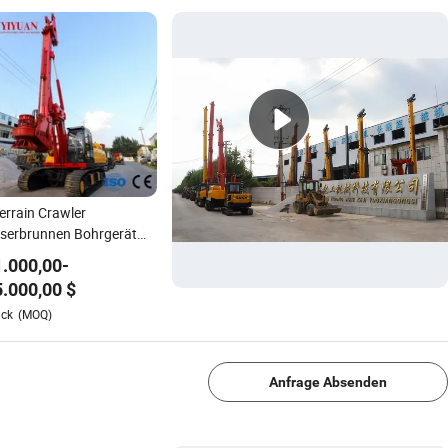
Terrain Crawler
serbrunnen Bohrgerät
hine 40m Bohrtiefe
.000,00
-
serbrunnen Bohrgerät
.000,00
$
assbare
1/4
ück
(MOQ)
nnenmaschine für
hlbau
Anfrage Absenden