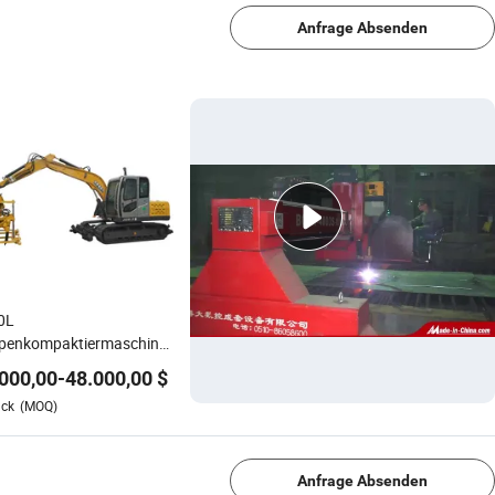
Anfrage Absenden
0L
penkompaktiermaschine
sunterbau Bau
000,00
-
48.000,00
$
llierungssystem
ück
(MOQ)
1/4
Anfrage Absenden