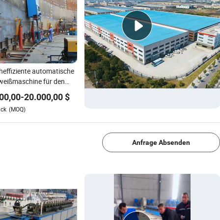
effiziente automatische
weißmaschine für den
kbau
00,00
-
20.000,00
$
ück
(MOQ)
1/4
Anfrage Absenden