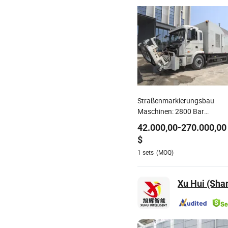
Straßenmarkierungsbau
Maschinen: 2800 Bar
Flughafen Landebahn
42.000,00
-
270.000,00
Gummi Entfernung
$
Hydroblaster mit
1
sets
(MOQ)
benutzerfreundlichem
Bedienfeld und intelligenter
Programmsteuerung
Xu Hui (Shan