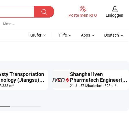
Einloggen
Poste mein RFQ
Mehr
Käufer
Hilfe
Apps
Deutsch
sty Transportation
Shanghai Iven
nology (Jiangsu)
Pharmatech Engineering
Ltd.
Co., Ltd.
13,333 m²
21 J. · 57 Mitarbeiter · 693 m²