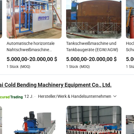
Automatische horizontale
Tankschweißmaschine und
Hoch
Nahtschweißmaschine
Tankbaugeräte (EGW/AGW)
Sch
(AGW) Tankbau-Maschinen
Tan
5.000,00
-
20.000,00
$
5.000,00
-
20.000,00
$
5.0
1
Stück
(MOQ)
1
Stück
(MOQ)
1
St
ai Cold Bending Machinery Equipment Co., Ltd.
12 J.
·
Hersteller/Werk & Handelsunternehmen