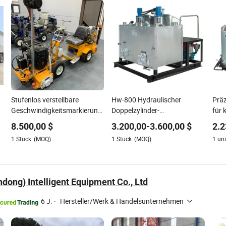
Stufenlos verstellbare
Hw-800 Hydraulischer
Präz
Geschwindigkeitsmarkierungs-
Doppelzylinder-
für 
und Farbabtragmaschine für
Heißschmelzkessel für
8.500,00
$
3.200,00
-
3.600,00
$
2.2
verbesserte Baueffizienz
Straßenbaumaschinen-
1
Stück
(MOQ)
1
Stück
(MOQ)
1
uni
Ensemble
dong) Intelligent Equipment Co., Ltd
6 J.
·
Hersteller/Werk & Handelsunternehmen