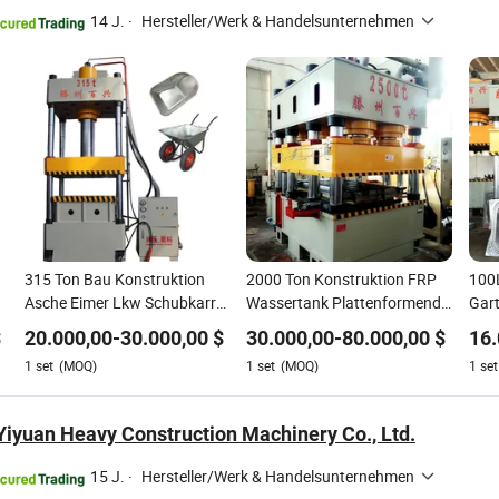
14 J.
·
Hersteller/Werk & Handelsunternehmen
315 Ton Bau Konstruktion
2000 Ton Konstruktion FRP
100L
Asche Eimer Lkw Schubkarre
Wassertank Plattenformende
Gar
Wagen Pressen Formende
Hydraulikpresse Maschine
Tra
$
20.000,00
-
30.000,00
$
30.000,00
-
80.000,00
$
16.
Hydraulikpresse
Schw
1
set
(MOQ)
1
set
(MOQ)
1
set
Stanzmaschine
Sch
Her
iyuan Heavy Construction Machinery Co., Ltd.
15 J.
·
Hersteller/Werk & Handelsunternehmen