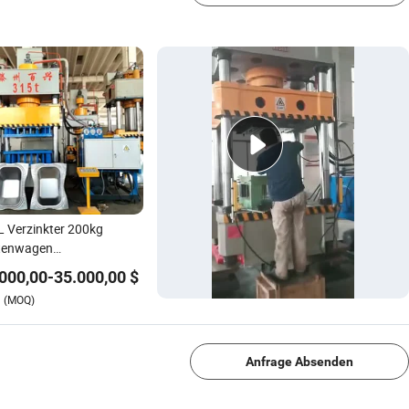
 Verzinkter 200kg
tenwagen
nsportwagen
000,00
-
35.000,00
$
erlaststahlkonstruktion
(MOQ)
ubkarre
1/4
stellungsmaschine
Anfrage Absenden