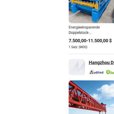
Energieeinsparende
Doppelstock-
Rollformmaschine für den
7.500,00
-
11.500,00
$
Bau von Langspanndächern
1
Satz
(MOQ)
Hangzhou Do