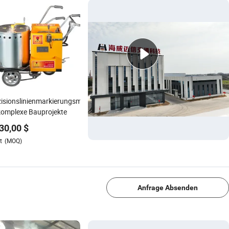
isionslinienmarkierungsmaschine
komplexe Bauprojekte
30,00
$
t
(MOQ)
1/4
Anfrage Absenden