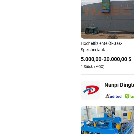
Hocheffiziente Öl-Gas-
Speichertank-
Schweißmaschine für den
5.000,00
-
20.000,00
$
Tankbau (EGW/AGW)
1
Stück
(MOQ)
Nanpi Dingt