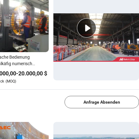
ache Bedienung
lkäfig numerisch
teuerte Schweißmaschine
000,00
-
20.000,00
$
risch gesteuerte
ück
(MOQ)
zontale Biegemaschine
1/3
ndustrie
Anfrage Absenden