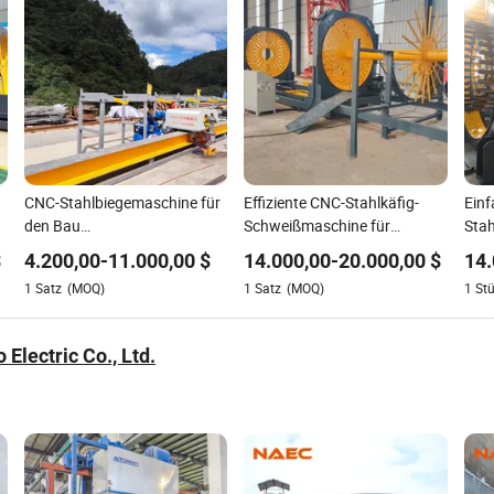
CNC-Stahlbiegemaschine für
Effiziente CNC-Stahlkäfig-
Einf
den Bau
Schweißmaschine für
Stah
Biegemaschinenzentrum
Bauprojekte
ges
$
4.200,00
-
11.000,00
$
14.000,00
-
20.000,00
$
14.
automatischer Plattenbieger
nume
1
Satz
(MOQ)
1
Satz
(MOQ)
1
St
hori
Baui
 Electric Co., Ltd.