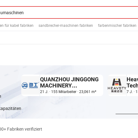
n für kabel fabriken
sandbrecher-maschinen fabriken
farbenmischer fabriken
QUANZHOU JINGGONG
Heav
MACHINERY
Tech
EQUIPMENT CO., LTD.
Co., 
21 J. · 155 Mitarbeiter · 23,061 m²
7 J. · 
n
kapazitäten
00+ Fabriken verifiziert