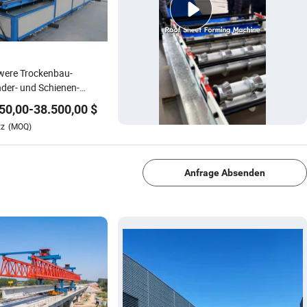
were Trockenbau-
der- und Schienen-
formmaschine für den
50,00
-
38.500,00
$
satz im Bauwesen
tz
(MOQ)
1/4
Anfrage Absenden