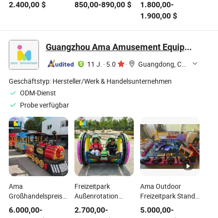
Ausrüstung Set für
Außenbereich
für Kinder
2.400,00
$
850,00
-
890,00
$
1.800,00
-
den Außenbereich
Kinder Spielplatzset
Spielplatzset mit
1.900,00
$
mit Rutsche
für Freizeitpark und
Rutschen
Schule
Freizeitpark Fabrik
Guangzhou Ama Amusement Equipment Co, . Ltd
11 J.
·
5.0
·
Guangdong, China
Geschäftstyp:
Hersteller/Werk & Handelsunternehmen
ODM-Dienst
Probe verfügbar
Ama
Freizeitpark
Ama Outdoor
Großhandelspreis
Außenrotation
Freizeitpark Stand
Freizeitpark Außen
Glückliches
Luxus Jahrmarkt
6.000,00
-
2.700,00
-
5.000,00
-
12 Sitze Mini Zug
Rollauto
Jahrmarkt