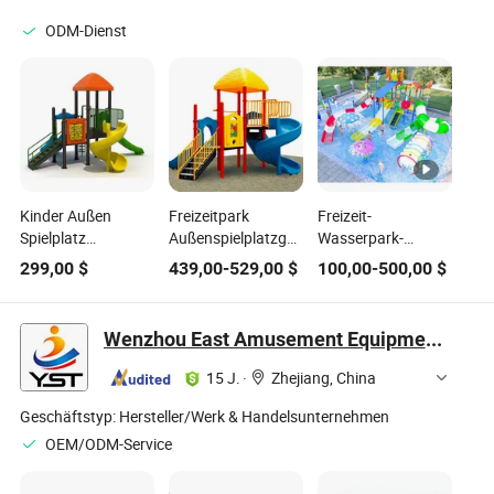
Spielen von Kindern
verwendet werden
ODM-Dienst
Kinder Außen
Freizeitpark
Freizeit-
Spielplatz
Außenspielplatzgeräte
Wasserpark-
Freizeitpark
Kinderrutsche (TY-
Ausrüstung Außen-
299,00
$
439,00
-
529,00
$
100,00
-
500,00
$
Rutschen
70042)
Wasserrutsche für
Ausstattung zu
Schwimmbad
verkaufen
Wenzhou East Amusement Equipment Co., Ltd
15 J.
·
Zhejiang, China
Geschäftstyp:
Hersteller/Werk & Handelsunternehmen
OEM/ODM-Service