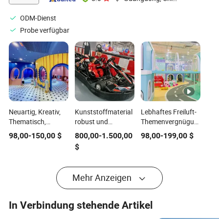
ODM-Dienst
Probe verfügbar
Neuartig, Kreativ,
Kunststoffmaterial
Lebhaftes Freiluft-
Thematisch,
robust und
Themenvergnügungspark
Anpassbare Innen-
langlebig für den
- Perfektes Ziel für
98,00
-
150,00
$
800,00
-
1.500,00
98,00
-
199,00
$
und Außen-
Außenbereich
Spaß zwischen
$
Spielplatzanlage
Freizeitpark
Eltern und Kindern
für Kinder
spezieller cooler
Kart
Mehr Anzeigen
In Verbindung stehende Artikel