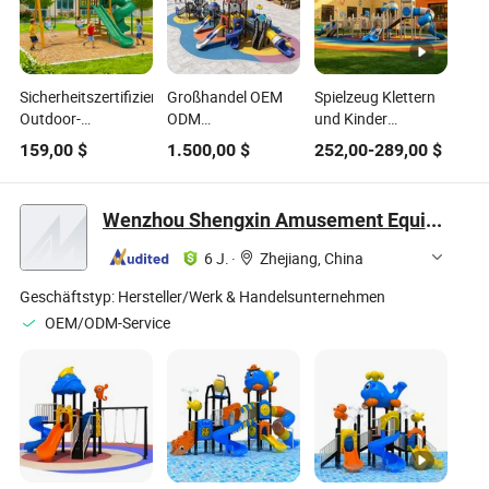
Sicherheitszertifizierte
Großhandel OEM
Spielzeug Klettern
Outdoor-
ODM
und Kinder
Spielplatzsets für
maßgeschneiderte
Spielzeug Rutsche
159,00
$
1.500,00
$
252,00
-
289,00
$
Kinder,
Raketen-Thema
Kombination Große
kommerzielle
Raumfahrt Außen-
Raum Thema
Qualität,
Spielplatzgeräte
Doppel Turm Rohr
Wenzhou Shengxin Amusement Equipment Co., Ltd.
multifunktionale
Freizeitpark Außen-
Spiral Rutschen Set
Schaukel- und
Spielplatzgeräte
Gewerbliche Kinder
6 J.
·
Zhejiang, China
Rutschen-
Kinderrutsche
Ausrüstung Freizeit
Gymnastik,
Außen Spielplatz
Geschäftstyp:
Hersteller/Werk & Handelsunternehmen
langlebige
OEM/ODM-Service
Kunststoffspielplatzspielzeuge
für den Freizeitpark
von Kindern