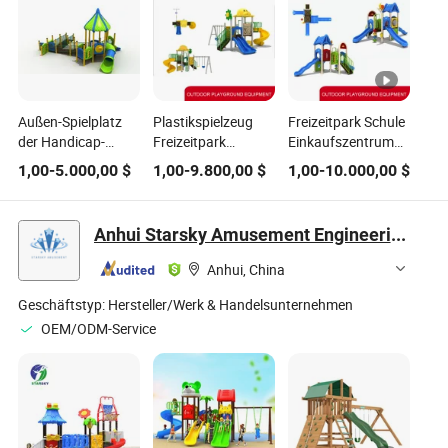
Außen-Spielplatz
Plastikspielzeug
Freizeitpark Schule
der Handicap-
Freizeitpark
Einkaufszentrum
Spielplatz-Serie für
Babyschaukel
Kinder Spielsets
1,00
-
5.000,00
$
1,00
-
9.800,00
$
1,00
-
10.000,00
$
Freizeitparks
maßgeschneiderter
Außenspielplatzgeräte
Fitnessspielplatz
Kunststoffrutsche
Rutsche
Anhui Starsky Amusement Engineering Technology Co., Ltd
Anhui, China
Geschäftstyp:
Hersteller/Werk & Handelsunternehmen
OEM/ODM-Service