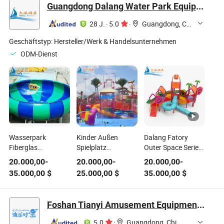
Innen-Spielplatz
Außen-Spielplatz
Guangdong Dalang Water Park Equipment Co., Ltd.
Ausstattung für
Innen-Spielplatz
Kinder
Ausstattung für
28 J.
·
5.0
·
Guangdong, China
Kinder
Geschäftstyp:
Hersteller/Werk & Handelsunternehmen
ODM-Dienst
Wasserpark
Kinder Außen
Dalang Fatory
Fiberglas
Spielplatz
Outer Space Serie
Schwimmbecken
maßgeschneiderte
Spielsets Kinder
20.000,00
-
20.000,00
-
20.000,00
-
Rutschen Außen
Gestaltung
Innenrutsche
35.000,00
$
25.000,00
$
35.000,00
$
Spielplatz
Freizeitpark
Wasserpark Spiele
Wasserrutsche für
Wasserburg Haus
maßgeschneiderter
Freizeitpark
für Kinder
Freizeitpark Kinder
Foshan Tianyi Amusement Equipment Co., Ltd
Außen-Spielplatz
Ausstattung
5.0
·
Guangdong, China