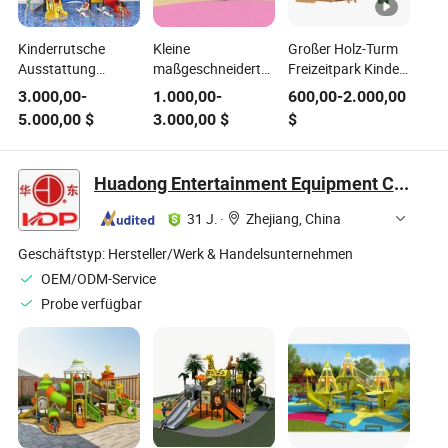
Kinderrutsche
Kleine
Großer Holz-Turm
Ausstattung
maßgeschneiderte
Freizeitpark Kinder
Außenbereich
Kindergarten-
Spielgeräte
3.000,00
-
1.000,00
-
600,00
-
2.000,00
Freizeitpark Große
Außerrutsche
Außenrutsche
5.000,00
$
3.000,00
$
$
Freizeitgeräte
Spielgeräte für
Spielplatz Spielsets
Parks und
Ausstattung
Gemeinschaften
Starsky Sk07
Huadong Entertainment Equipment Co., Ltd.
Einkaufszentrum
31 J.
·
Zhejiang, China
Geschäftstyp:
Hersteller/Werk & Handelsunternehmen
OEM/ODM-Service
Probe verfügbar