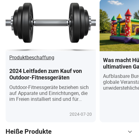
Produktbeschaffung
Was macht Hü
ultimativen G
2024 Leitfaden zum Kauf von
globale Veran
Aufblasbare Bur
Outdoor-Fitnessgeräten
Käufer?
globale Veransta
Outdoor-Fitnessgeräte beziehen sich
unwiderstehlic
auf Apparate und Einrichtungen, die
Sicherheit, Inno
im Freien installiert sind und für
Spektakel – und
Menschen zur körperlichen Bewegung
Festivalveransta
und Fitness-Training zur Verfügung
Familien. Angetr
2024-07-20
stehen. Einige Krafttrainingsgeräte
Nachfrage nach 
können mit denen in Innenstudios
umweltfreundli
konkurrieren. Basierend auf
befeuert durch 
Heiße Produkte
Funktionalität und Übungstyp können
sozialen Medien