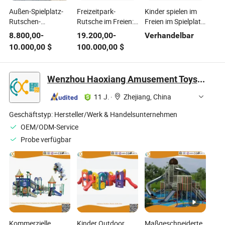
Außen-Spielplatz-
Freizeitpark-
Kinder spielen im
Rutschen-
Rutsche im Freien:
Freien im Spielplatz,
Ausrüstung Kinder
Tiermotiv für Kinder
Sport, Kinder, Sport,
8.800,00
-
19.200,00
-
Verhandelbar
Kunststoff
Kunststoff,
10.000,00
$
100.000,00
$
Freizeitgeräte
Vergnügungspark
Wenzhou Haoxiang Amusement Toys Co., Ltd.
11 J.
·
Zhejiang, China
Geschäftstyp:
Hersteller/Werk & Handelsunternehmen
OEM/ODM-Service
Probe verfügbar
Kommerzielle
Kinder Outdoor
Maßgeschneiderte