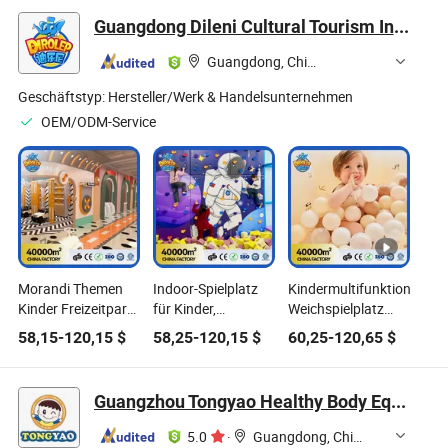
Seilparcours
Guangdong Dileni Cultural Tourism Industry Development Co., Ltd.
Guangdong, China
Geschäftstyp:
Hersteller/Werk & Handelsunternehmen
OEM/ODM-Service
Morandi Themen
Indoor-Spielplatz
Kindermultifunktionstram
Kinder Freizeitpark
für Kinder,
Weichspielplatz
Ausstattungsfabrik
kommerzieller
Freizeitpark
58,15
-
120,15
$
58,25
-
120,15
$
60,25
-
120,65
$
unterstützt
Spielplatz, Außen-
Rutsche Innen
Anpassung von
Spielplatz,
Außen Spielplatz
Innen- und Außen-
Spielplatzgeräte,
mit Spaßspielen
Guangzhou Tongyao Healthy Body Equipment Co., Ltd.
Spielplatzgeräten,
Freizeitgeräte
Spielplatzgeräte
die für weiches
5.0
·
Guangdong, China