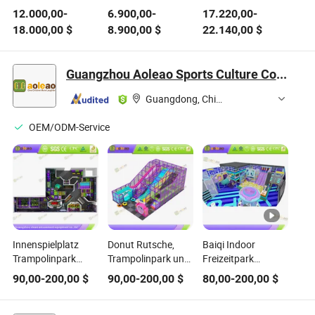
mit Rutsche
kommerzielle
Spielplatz
12.000,00
-
6.900,00
-
17.220,00
-
Außen-
Freizeitgeräte
18.000,00
$
8.900,00
$
22.140,00
$
Spielplatzgeräte
(KSII-19101)
Guangzhou Aoleao Sports Culture Co., Ltd.
Guangdong, China
OEM/ODM-Service
Innenspielplatz
Donut Rutsche,
Baiqi Indoor
Trampolinpark
Trampolinpark und
Freizeitpark
Kunststoffrutsche
Indoor-Outdoor
Trampolinpark
90,00
-
200,00
$
90,00
-
200,00
$
80,00
-
200,00
$
Ausstattung
Freizeitpark
Kunststoffrutsche
Außen-Spielplatz
Ausstattung