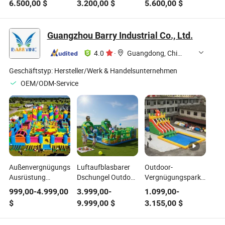
6.500,00
$
3.200,00
$
5.600,00
$
Kinder spurloser
Glückliches Doppel
Spielmaschine
Zug
360 Rollauto zu
verkaufen
Guangzhou Barry Industrial Co., Ltd.
4.0
·
Guangdong, China
Geschäftstyp:
Hersteller/Werk & Handelsunternehmen
OEM/ODM-Service
Außenvergnügungspark-
Luftaufblasbarer
Outdoor-
Ausrüstung
Dschungel Outdoor
Vergnügungspark
aufblasbarer
Freizeittrampolin
Kinder Dinosaurier
999,00
-
4.999,00
3.999,00
-
1.099,00
-
Spielplatz für
Hüpfburg Inflatable
Aufblasbare
$
9.999,00
$
3.155,00
$
Kinder
Park
Rutsche mit Pool
Zum Verkauf