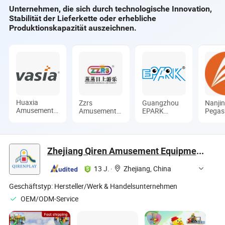
Unternehmen, die sich durch technologische Innovation,
Stabilität der Lieferkette oder erhebliche
Produktionskapazität auszeichnen.
Huaxia
Zzrs
Guangzhou
Nanji
Amusement
Amusement
EPARK
Pegas
Co., Ltd.
Equipment
Electronic
Recre
Co., Ltd.
Technology
Equip
Co., Ltd.
Co., L
Zhejiang Qiren Amusement Equipment Co., Ltd
13 J.
·
Zhejiang, China
Geschäftstyp:
Hersteller/Werk & Handelsunternehmen
OEM/ODM-Service