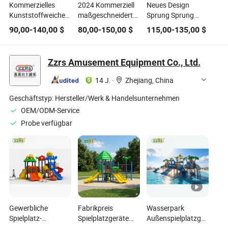
Kommerzielles
2024 Kommerziell
Neues Design
Kunststoffweiches
maßgeschneiderte
Sprung Sprung
Indoor-Outdoor-
große Kinder
Großes
90,00
-
140,00
$
80,00
-
150,00
$
115,00
-
135,00
$
Spielplatz-Sport-
Luftkissen Indoor
Gewerbliches
Fitness/Gym-Park-
Outdoor Bungee
Kinder Indoor
Trampolin-
Jumping Sprung
Outdoor Großes &
Zzrs Amusement Equipment Co., Ltd.
Equipment für
Sport Gym
Mini Freizeit
Kinder
Trampolin
Inflatable
14 J.
·
Zhejiang, China
Freizeitpark mit
Trampolinpark für
Seilbahn
lustige Aktivitäten
Geschäftstyp:
Hersteller/Werk & Handelsunternehmen
OEM/ODM-Service
Probe verfügbar
Gewerbliche
Fabrikpreis
Wasserpark
Spielplatz-
Spielplatzgeräte
Außenspielplatzgeräte