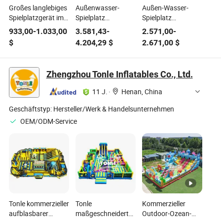
Großes langlebiges
Außenwasser-
Außen-Wasser-
Spielplatzgerät im
Spielplatz
Spielplatz
Freien mit Schaukel
Freizeitgeräte
Freizeitgeräte
933,00
-
1.033,00
3.581,43
-
2.571,00
-
und Rutsche für
Sportausrüstung
Sportausrüstung
$
4.204,29
$
2.671,00
$
Schulspielplätze
Rutsche verwendet
und Wasserrutsche
und Freizeitparks
für Gartenpark
für Kinder
Zhengzhou Tonle Inflatables Co., Ltd.
11 J.
·
Henan, China
Geschäftstyp:
Hersteller/Werk & Handelsunternehmen
OEM/ODM-Service
Tonle kommerzieller
Tonle
Kommerzieller
aufblasbarer
maßgeschneiderte
Outdoor-Ozean-