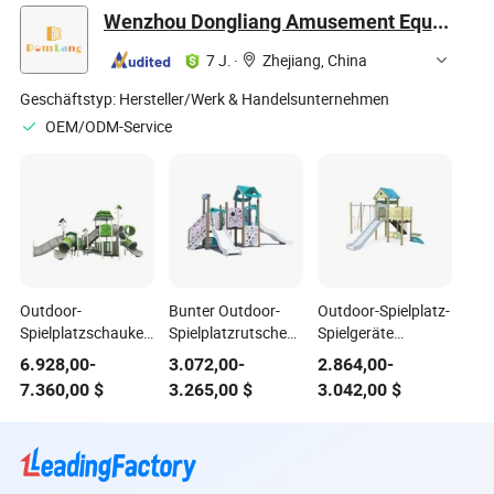
Wenzhou Dongliang Amusement Equipment Co., Ltd
7 J.
·
Zhejiang, China
Geschäftstyp:
Hersteller/Werk & Handelsunternehmen
OEM/ODM-Service
Outdoor-
Bunter Outdoor-
Outdoor-Spielplatz-
Spielplatzschaukelsets
Spielplatzrutschen-
Spielgeräte
und Rutsche für
Set für den Spaß
Kunststoff-
6.928,00
-
3.072,00
-
2.864,00
-
Kinder, PE-Platte,
der Kinder
Rutsche-Set für
7.360,00
$
3.265,00
$
3.042,00
$
Kunststoffspielzeug
Kinder, großes
für Schulen und
Spielzeug aus PE-
Parks,
Platte für Kinder
Freizeitgeräte für
Kinder in Resorts