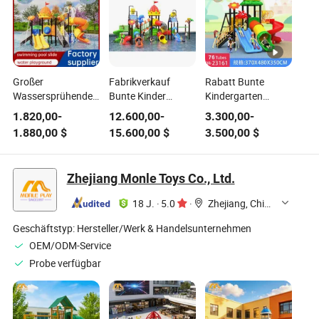
Großer
Fabrikverkauf
Rabatt Bunte
Wassersprühender
Bunte Kinder
Kindergarten
Außen-Spielplatz
Metallrutschen
Edelstahl
1.820,00
-
12.600,00
-
3.300,00
-
Freizeitpark
Außen-Spielplatz
Abenteuer Rutsche
1.880,00
$
15.600,00
$
3.500,00
$
Kunststoffrutsche
für Freizeitpark
Außen Spielplatz
für Schwimmbad
für Freizeitpark
Zhejiang Monle Toys Co., Ltd.
18 J.
·
5.0
·
Zhejiang, China
Geschäftstyp:
Hersteller/Werk & Handelsunternehmen
OEM/ODM-Service
Probe verfügbar