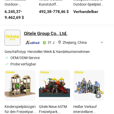
Outdoor-
Kunststoff
Outdoor-Spielplatz
Kunststoffspielplatzgeräte
Rutschen Sets
Edelstahlrutsche
6.245,37
-
492,38
-
778,46
$
Verhandelbar
für
Garten Kinder
für den Freizeitpark
9.462,69
$
Kinderfreizeitpark
Freizeitpark
Qitele Group Co., Ltd.
31 J.
·
Zhejiang, China
Geschäftstyp:
Hersteller/Werk & Handelsunternehmen
OEM/ODM-Service
Probe verfügbar
Kinderspielplatzgeräte
Qitele Neue ASTM
Heißer Verkauf
für den Freizeitpark
Freizeitpark
interstellarer