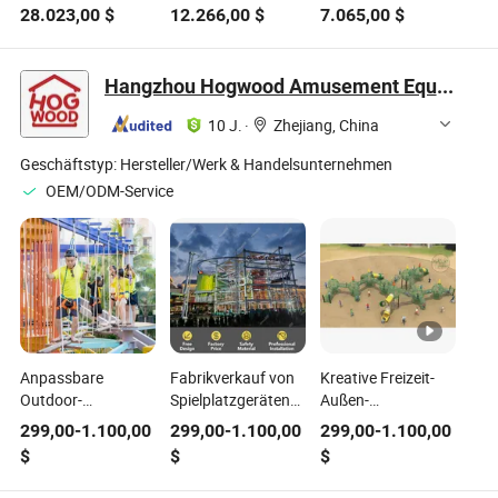
Freizeitpark Außen
kommerzielle
Hai-
28.023,00
$
12.266,00
$
7.065,00
$
aufblasbare
Outdoor-Spiele
Vergnügungspark
Themenpark Spiele
aufblasbare
aufblasbare
zu verkaufen
Hindernisbahn
Spaßstadt
Hangzhou Hogwood Amusement Equipment Co., Ltd.
aufblasbarer
Freizeitpark zu
10 J.
·
Zhejiang, China
verkaufen
Geschäftstyp:
Hersteller/Werk & Handelsunternehmen
OEM/ODM-Service
Anpassbare
Fabrikverkauf von
Kreative Freizeit-
Outdoor-
Spielplatzgeräten
Außen-
Abenteuerpark-
für Freizeitanlagen
Spielplatzgeräte
299,00
-
1.100,00
299,00
-
1.100,00
299,00
-
1.100,00
Ausrüstung für
- Kostenlose 3D
mit parallelem
$
$
$
Freizeitparks
Planung &
Seilnetz für
umfasst
Anpassung
Kinderabenteuer