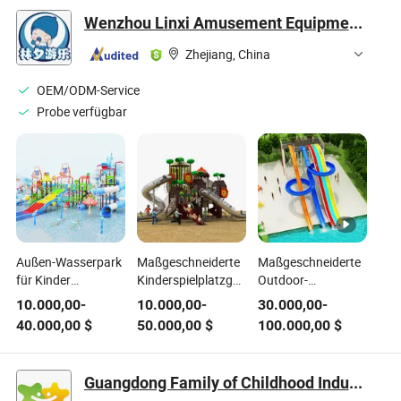
Ausrüstungshersteller
verkaufen
Wenzhou Linxi Amusement Equipment Co., Ltd.
mit EXW-
Handelsbedingungen
Zhejiang, China
OEM/ODM-Service
Probe verfügbar
Außen-Wasserpark
Maßgeschneiderte
Maßgeschneiderte
für Kinder
Kinderspielplatzgeräte
Outdoor-
Fiberglasrutsche
für den
Erwachsenen-
10.000,00
-
10.000,00
-
30.000,00
-
Spielplatzgeräte für
Außenbereich Park
Wasserpark- und
40.000,00
$
50.000,00
$
100.000,00
$
Erwachsene
Kunststoff
Indoor-Kinder-
Spielanpassung
Edelstahl Rutsche
Spielplatz-
Set
Fiberglas-
Guangdong Family of Childhood Industrial Co., Ltd.
Rutschen-