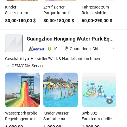
Kinder
Zertifizierter
Fahrzeuge zum
Spielzentrum
Parque Infantil
Reiten: Mobile
Weiche
Fokussierte Kinder
Spielgeräte für
80,00
-
180,00
$
80,00
-
180,00
$
50,00
-
290,00
$
Schaumstoffspielgeräte
Indoor-Spielplatz
Innen-Spielplätze
Kinder Freizeitpark
Freizeitpark-
und
Indoor Spielplatz
Ausrüstung mit
Freizeitparkbereiche
Guangzhou Hongxing Water Park Equipment Co., Ltd.
Ausstattung für
LED-Rutschen
Einkaufszentrum
maßgeschneiderte
10 J.
·
Guangdong, China
Ausstattung
Geschäftstyp:
Hersteller/Werk & Handelsunternehmen
OEM/ODM-Service
Wasserpark große
Kinder Wasser
Swb-002
Regenbogenrutsche
Sprühthema
Familienfreundlicher
Freizeitgeräte
Interaktive Wasser
bunter Outdoor-
1.000,00
-
1.000,00
-
1.000,00
-