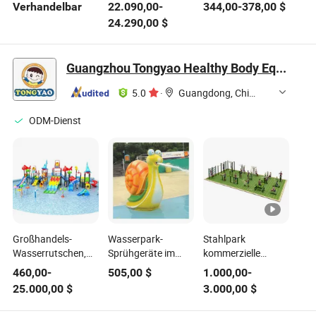
Spielgeräte für
Thema Außen-
Spielplatz für Parks
Verhandelbar
22.090,00
-
344,00
-
378,00
$
Kinder in Parks mit
Spielplatz
und Schulen
24.290,00
$
Rutschen und
Parkausstattung
Röhren
Guangzhou Tongyao Healthy Body Equipment Co., Ltd.
5.0
·
Guangdong, China
ODM-Dienst
Großhandels-
Wasserpark-
Stahlpark
Wasserrutschen,
Sprühgeräte im
kommerzielle
kommerzielle
Schwimmbad,
Outdoor-
460,00
-
505,00
$
1.000,00
-
Wasserrutsche,
Fiberglas-
Fitnessgeräte
25.000,00
$
3.000,00
$
chinesische Fabrik,
Schnecken-
Sauerstoffbalken
Wasserpark-
Sprühgerät
Geräte zu