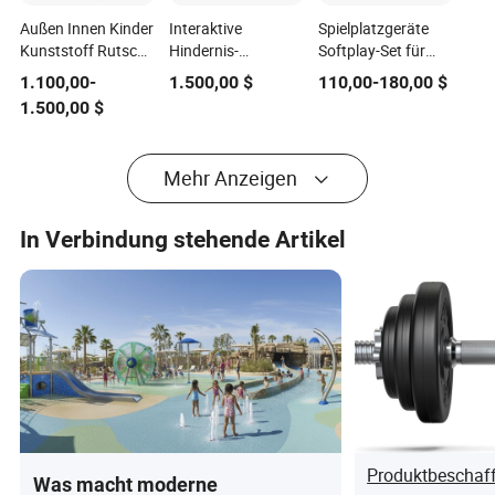
Außen Innen Kinder
Interaktive
Spielplatzgeräte
Kunststoff Rutsche
Hindernis-
Softplay-Set für
Spielplatzgeräte für
Spielgeräte für
sicheren Indoor-
1.100,00
-
1.500,00
$
110,00
-
180,00
$
Freizeitpark
Kinder und
Spaß
1.500,00
$
Erwachsene in
Indoor-
Freizeitparks
Mehr Anzeigen
In Verbindung stehende Artikel
Produktbeschaf
Was macht moderne