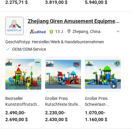
2.275,71
$
3.819,00
$
5.940,00
$
mit Rutschen und
Parks
Schaukeln für
Parks
Zhejiang Qiren Amusement Equipment Co., Ltd
13 J.
·
Zhejiang, China
Geschäftstyp:
Hersteller/Werk & Handelsunternehmen
OEM/ODM-Service
Bestseller
Großer Preis
Großer Preis
Kunststoffrutsche
Rutschfeste Stufen
Schwerlast-
Spielplatzgeräte
Rutsche
Kunststoffrutsche
2.490,00
-
2.230,00
-
1.070,00
-
Freizeitanlage
Spielplatzgeräte für
Spielplatzgeräte für
2.690,00
$
2.430,00
$
1.160,00
$
Wasserpark für
Park
den Park
Kinder