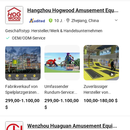
Hangzhou Hogwood Amusement Equipment Co., Ltd.
10 J.
·
Zhejiang, China
Geschäftstyp:
Hersteller/Werk & Handelsunternehmen
OEM/ODM-Service
Fabrikverkauf von
Umfassender
Zuverlässiger
Spielplatzgeräten
Rundum-Service:
Hersteller von
für Freizeitanlagen
Alles für die
Freizeitpark-
299,00
-
1.100,00
299,00
-
1.100,00
100,00
-
180,00
$
- Kostenlose 3D
Gestaltung und
Trampolin-
$
$
Planung &
Realisierung von
Ausrüstung in
Anpassung
Freizeitpark-Außen-
China: Individuelle
Spielplatzgeräten
Indoor-
Wenzhou Huaguan Amusement Equipment Co., Ltd.
Sprunganlagen