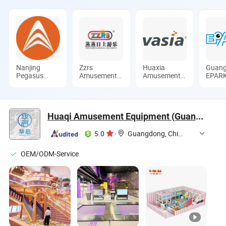
Nanjing
Zzrs
Huaxia
Guan
Pegasus
Amusement
Amusement
EPAR
Recreation
Equipment
Co., Ltd.
Electr
Equipment
Co., Ltd.
Techn
Co., Ltd.
Co., L
Huaqi Amusement Equipment (Guangzhou) Co., Ltd.
5.0
·
Guangdong, China
OEM/ODM-Service