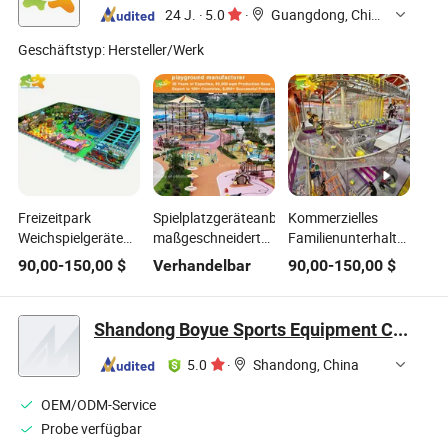
Ausrüstung
24 J.
·
5.0
·
Guangdong, China
Geschäftstyp:
Hersteller/Werk
Freizeitpark
Spielplatzgeräteanbieter
Kommerzielles
Weichspielgeräte
maßgeschneiderte
Familienunterhaltungsze
Kinder
Themenparkprojekte
maßgeschneiderter
90,00
-
150,00
$
Verhandelbar
90,00
-
150,00
$
Ungezogenes
Außenspielplatzgeräte
Abenteuer- und
Schloss Kinder
Fitnesspark-
Indoor-
Ausrüstungshersteller
Shandong Boyue Sports Equipment Co., Ltd.
Spielplatzgeräte
für Kinder
5.0
·
Shandong, China
OEM/ODM-Service
Probe verfügbar