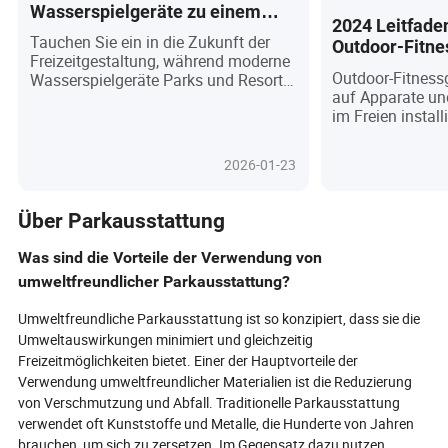
Wasserspielgeräte zu einem
2024 Leitfade
Muss für Parks und Resorts
Tauchen Sie ein in die Zukunft der
Outdoor-Fitne
weltweit?
Freizeitgestaltung, während moderne
Outdoor-Fitness
Wasserspielgeräte Parks und Resorts
auf Apparate und
weltweit transformieren! Dieser Artikel
im Freien install
beleuchtet den explosiven Aufstieg
Menschen zur k
innovativer, umweltfreundlicher und
und Fitness-Tra
inklusiver Wasserattraktionen – von
2026-01-23
stehen. Einige K
technologieintegrierten
können mit dene
Wasserspielplätzen bis hin zu
konkurrieren. Ba
modularen, thematischen
Über Parkausstattung
Funktionalität 
Installationen – die die Art und Weise
Outdoor-Fitness
verändern, wie Gemeinschaften und
Was sind die Vorteile der Verwendung von
unterteilt werden
Unternehmen Besucher anziehen.
umweltfreundlicher Parkausstattung?
Sprungbasierte, A
Entdecken Sie, warum diese
Flexibilitätsbasi
dynamischen Merkmale mehr als nur
Umweltfreundliche Parkausstattung ist so konzipiert, dass sie die
Ausdauerbasiert
Spaß sind: Sie sind strategische
Umweltauswirkungen minimiert und gleichzeitig
Investitionen, die die
Freizeitmöglichkeiten bietet. Einer der Hauptvorteile der
Besucherzufriedenheit steigern,
Verwendung umweltfreundlicher Materialien ist die Reduzierung
soziale Verbindungen fördern und den
ROI maximieren. Neugierig auf die
von Verschmutzung und Abfall. Traditionelle Parkausstattung
Geheimnisse hinter ihrer weltweiten
verwendet oft Kunststoffe und Metalle, die Hunderte von Jahren
Beliebtheit, den neuesten
brauchen, um sich zu zersetzen. Im Gegensatz dazu nutzen