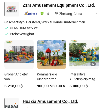
Zzrs Amusement Equipment Co., Ltd.
14 J.
·
Zhejiang, China
Geschäftstyp:
Hersteller/Werk & Handelsunternehmen
OEM/ODM-Service
Probe verfügbar
Großer Anbieter
Kommerzielle
Interaktive
von
Kindergarten-
Außenspielplatzgeräte
Spielplatzgeräten
Spielplatzgeräte
für Kinder in Parks
5.218,00
$
900,00
-
950,00
$
6.000,00
$
für Kinder im Freien
Kunststoffrutsche
und Vorschulen
mit Rutsche und
Kinder Spiel Schule
Schaukel für große
Kind Außen
Huaxia Amusement Co., Ltd.
Parkprojekte
Freizeitpark mit