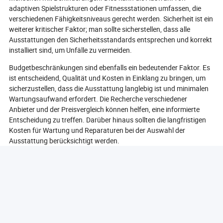
adaptiven Spielstrukturen oder Fitnessstationen umfassen, die
verschiedenen Fähigkeitsniveaus gerecht werden. Sicherheit ist ein
weiterer kritischer Faktor; man sollte sicherstellen, dass alle
Ausstattungen den Sicherheitsstandards entsprechen und korrekt
installiert sind, um Unfälle zu vermeiden.
Budgetbeschränkungen sind ebenfalls ein bedeutender Faktor. Es
ist entscheidend, Qualität und Kosten in Einklang zu bringen, um
sicherzustellen, dass die Ausstattung langlebig ist und minimalen
Wartungsaufwand erfordert. Die Recherche verschiedener
Anbieter und der Preisvergleich können helfen, eine informierte
Entscheidung zu treffen. Darüber hinaus sollten die langfristigen
Kosten für Wartung und Reparaturen bei der Auswahl der
Ausstattung berücksichtigt werden.
Schließlich sollte man über das Gesamtdesign und die Anordnung
des Parks nachdenken. Die Ausstattung sollte die natürliche
Landschaft und bestehende Merkmale ergänzen. Eine gut
geplante Parkanordnung kann das Benutzererlebnis verbessern
und mehr Besucher anziehen. Die Zusammenarbeit mit
Landschaftsarchitekten oder Parkplanern kann helfen, ein
kohärentes und funktionales Design zu schaffen.