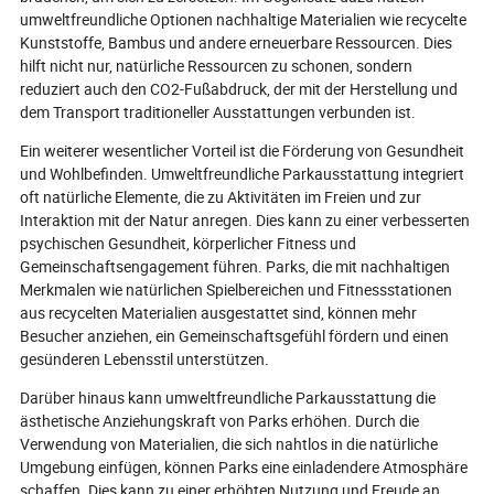
Sicherheitsstandards und den
umweltfreundliche Optionen nachhaltige Materialien wie recycelte
aktuellen Trends in der Anpassung?
Kunststoffe, Bambus und andere erneuerbare Ressourcen. Dies
Entdecken Sie die wesentlichen
hilft nicht nur, natürliche Ressourcen zu schonen, sondern
Einblicke und Erfolgsgeschichten aus
reduziert auch den CO2-Fußabdruck, der mit der Herstellung und
der Praxis, die zeigen, wie
dem Transport traditioneller Ausstattungen verbunden ist.
Wasserspielgeräte unvergessliche,
nachhaltige Erlebnisse für alle
Ein weiterer wesentlicher Vorteil ist die Förderung von Gesundheit
schaffen.
und Wohlbefinden. Umweltfreundliche Parkausstattung integriert
oft natürliche Elemente, die zu Aktivitäten im Freien und zur
Interaktion mit der Natur anregen. Dies kann zu einer verbesserten
psychischen Gesundheit, körperlicher Fitness und
Gemeinschaftsengagement führen. Parks, die mit nachhaltigen
Merkmalen wie natürlichen Spielbereichen und Fitnessstationen
aus recycelten Materialien ausgestattet sind, können mehr
Besucher anziehen, ein Gemeinschaftsgefühl fördern und einen
gesünderen Lebensstil unterstützen.
Darüber hinaus kann umweltfreundliche Parkausstattung die
ästhetische Anziehungskraft von Parks erhöhen. Durch die
Verwendung von Materialien, die sich nahtlos in die natürliche
Umgebung einfügen, können Parks eine einladendere Atmosphäre
schaffen. Dies kann zu einer erhöhten Nutzung und Freude an