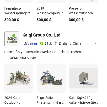
Freizeitpilz-
2019
Preise für
Wassersprühgerät
Wasservergnügungs-
Wasserrutschen-
für Wasserpark zu
Spielattraktion
Ausrüstung im
300,00
$
300,00
$
300,00
$
verkaufen
Wasserpark-
Freien für
Ausrüstung zu
Erwachsene
verkaufen
Kaiqi Group Co., Ltd.
31 J.
·
Zhejiang, China
Geschäftstyp:
Hersteller/Werk & Handelsunternehmen
OEM/ODM-Service
2024 Kaiqi
Segel-Serie
Kaiqi Kq24260g
Outdoor-
Piratenschiff-Serie
Außen-Spielgeräte