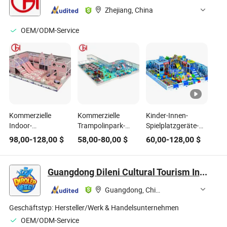
Zhejiang, China
OEM/ODM-Service
Kommerzielle
Kommerzielle
Kinder-Innen-
Indoor-
Trampolinpark-
Spielplatzgeräte-
Spielplatzgeräte -
Ausrüstung für
Geschäft zu
98,00
-
128,00
$
58,00
-
80,00
$
60,00
-
128,00
$
Trampolinpark und
Indoor-Spielplätze
verkaufen,
Freizeitpark-
und Freizeitcenter
Kinderspiele,
Spielstruktur für
Freizeitparkgeräte,
Guangdong Dileni Cultural Tourism Industry Development Co., Ltd.
Kinder
Rutsche für Kinder
Guangdong, China
Geschäftstyp:
Hersteller/Werk & Handelsunternehmen
OEM/ODM-Service