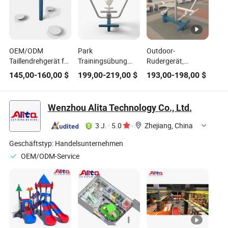
OEM/ODM
Park
Outdoor-
Taillendrehgerät für
Trainingsübung
Rudergerät,
Outdoor-
Erwachsene
Ganzkörper-
145,00
-
160,00
$
199,00
-
219,00
$
193,00
-
198,00
$
Fitnessgeräte für
Wohnstraße
Workout-
Parkgemeinschaften
Workout Outdoor
Fitnessgerät für
und
Fitnessgeräte
Park und
Wenzhou Alita Technology Co., Ltd.
Schulsportzentren
Rudergerät
Gemeinschaft
3 J.
·
5.0
·
Zhejiang, China
Geschäftstyp:
Handelsunternehmen
OEM/ODM-Service