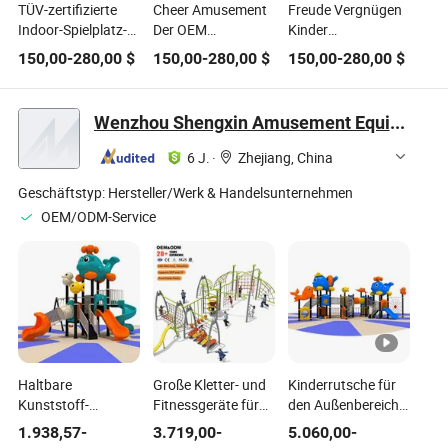
TÜV-zertifizierte
Cheer Amusement
Freude Vergnügen
Indoor-Spielplatz-
Der OEM
Kinder
Spielgeräte für
Trampolinpark-
Piratenschiff
150,00
-
280,00
$
150,00
-
280,00
$
150,00
-
280,00
$
Kinder mit LED-
Ausrüstungshersteller
Themenpark Weich
Rutschen,
enthaltene Indoor-
maßgeschneidert
Spielplatzgeräte
Wenzhou Shengxin Amusement Equipment Co., Ltd.
von Cheer
Amusement
6 J.
·
Zhejiang, China
Geschäftstyp:
Hersteller/Werk & Handelsunternehmen
OEM/ODM-Service
Haltbare
Große Kletter- und
Kinderrutsche für
Kunststoff-
Fitnessgeräte für
den Außenbereich
Spielplatzgeräte für
Kinder in Parks
Spielgeräte für
1.938,57
-
3.719,00
-
5.060,00
-
den Außenbereich
Spielplätze und