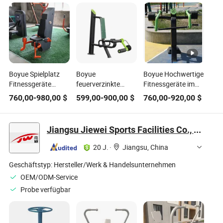
Boyue Spielplatz
Boyue
Boyue Hochwertige
Fitnessgeräte
feuerverzinkte
Fitnessgeräte im
Feuerverzinkte
Outdoor-Spielplatz-
Parkgeräte
760,00
-
980,00
$
599,00
-
900,00
$
760,00
-
920,00
$
Fitnessgeräte für
Fitness-Ausrüstung
den Außenbereich
für das Training im
Sportgeräte für den
Freien
Jiangsu Jiewei Sports Facilities Co., Ltd.
Park
20 J.
·
Jiangsu, China
Geschäftstyp:
Hersteller/Werk & Handelsunternehmen
OEM/ODM-Service
Probe verfügbar