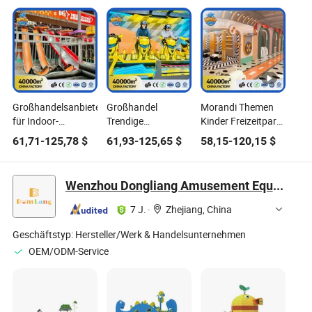
Großhandelsanbieter
Großhandel
Morandi Themen
für Indoor-
Trendige
Kinder Freizeitpark
Spielgeräte,
Spielplatzgeräte,
Ausstattungsfabrik
61,71
-
125,78
$
61,93
-
125,65
$
58,15
-
120,15
$
trendige Spielpark-
Indoor Ninja
unterstützt
Ninja-Strecke mit
Hindernisparcours
Anpassung von
Kletterwand für
Pflaumenblütenstapel
Innen- und Außen-
Wenzhou Dongliang Amusement Equipment Co., Ltd
kommerzielle
& 360° Fahrrad
Spielplatzgeräten,
Familienzentren
Großhändler
die für weiches
7 J.
·
Zhejiang, China
Spielen von Kindern
verwendet werden
Geschäftstyp:
Hersteller/Werk & Handelsunternehmen
OEM/ODM-Service