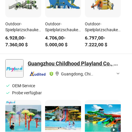
Outdoor-
Outdoor-
Outdoor-
Spielplatzschaukelsets
Spielplatzschaukelsets
Spielplatzschaukelsets
und Rutsche für
und Rutschen für
und Rutsche für
6.928,00
-
4.706,00
-
6.797,00
-
Kinder, PE-Platte,
Kinder, PE-Platte,
Kinder, PE-Platte,
7.360,00
$
5.000,00
$
7.222,00
$
Kunststoffspielzeug
Kunststoffspielzeug
Kunststoffspielzeug
für Schulen und
für Schulen und
für Schulen und
Parks,
Parks,
Parks,
Guangzhou Childhood Playland Co., Ltd.
Freizeitgeräte für
Freizeitgeräte für
Freizeitgeräte für
Kinder in Resorts
Kinder in Resorts
Kinder in Resorts
Guangdong, China
OEM-Service
Probe verfügbar