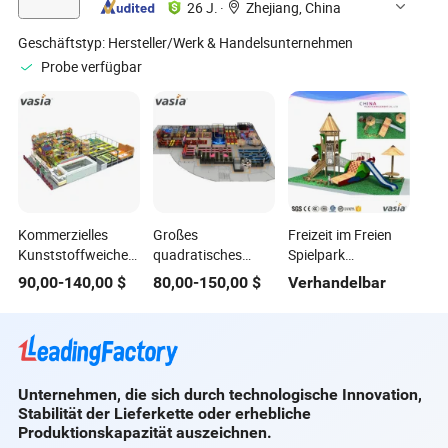
Multifunktionalem
26 J.
·
Zhejiang, China
Aktivitätszentrum
Geschäftstyp:
Hersteller/Werk & Handelsunternehmen
Probe verfügbar
Kommerzielles
Großes
Freizeit im Freien
Kunststoffweiches
quadratisches
Spielpark
Indoor-Outdoor-
lustiges
Spielplatzgeräte zu
90,00
-
140,00
$
80,00
-
150,00
$
Verhandelbar
Spielplatz-Sport-
Projektionsgerät
verkaufen
Fitness/Gym-Park-
für Innen- und
Trampolin-
Außen-
Equipment für
Trampolinparks
Kinder
Unternehmen, die sich durch technologische Innovation,
Stabilität der Lieferkette oder erhebliche
Produktionskapazität auszeichnen.