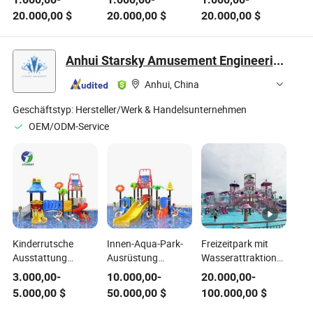
Fiberglas OEM
Spielplatz Funktion
Spielplatz
20.000,00
$
20.000,00
$
20.000,00
$
Wasserparkgeräte
Spritzpad Lustige
Unterhaltung Aqua
Wasserpark
Freizeit Fiberglas
Ausrüstung
Wasserpark-
Anhui Starsky Amusement Engineering Technology Co., Ltd
Ausrüstung
Anhui, China
Geschäftstyp:
Hersteller/Werk & Handelsunternehmen
OEM/ODM-Service
Kinderrutsche
Innen-Aqua-Park-
Freizeitpark mit
Ausstattung
Ausrüstung
Wasserattraktionen
Außenbereich
langlebige Metall-
für Kinder
3.000,00
-
10.000,00
-
20.000,00
-
Freizeitpark Große
Kunststoff-
5.000,00
$
50.000,00
$
100.000,00
$
Freizeitgeräte
Wasserrutsche