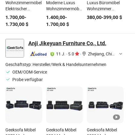
Wohnzimmermöbel
Moderne Luxus
Luxus Büromöbel
Elektrischer
Wohnzimmermöbel
Wohnzimmer
Relaxsessel Stoff
Modulares Braunes
Graues Leder 2
1.700,00
-
1.400,00
-
380,00
-
399,00
$
Heimkino
Leder Power
Sessel Set
1.730,00
$
1.700,00
$
Sofagarnitur
Recliner Sofaset
Anji Jikeyuan Furniture Co., Ltd.
11 J.
·
5.0
·
Zhejiang, China
Geschäftstyp:
Hersteller/Werk & Handelsunternehmen
OEM/ODM-Service
Probe verfügbar
Geeksofa Möbel
Geeksofa Möbel
Geeksofa Möbel