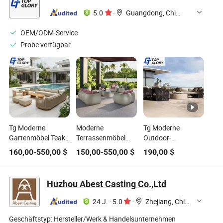
5.0
·
Guangdong, China
OEM/ODM-Service
Probe verfügbar
Tg Moderne
Moderne
Tg Moderne
Gartenmöbel Teak
Terrassenmöbel
Outdoor-
Garten Wasserfest
Freizeit Rattan
Sofagarnitur -
160,00
-
550,00
$
150,00
-
550,00
$
190,00
$
Luxus Patio Villa
Zweisitzer Sofas
Wasserfest UV-
Hotel Holz Sofaset
Außen Garten
Schutz Langlebiges
Geflecht Sectional
Gartenhof-Patio-
Huzhou Abest Casting Co.,Ltd
Sofa Set
Möbel Sofa
24 J.
·
5.0
·
Zhejiang, China
Geschäftstyp:
Hersteller/Werk & Handelsunternehmen