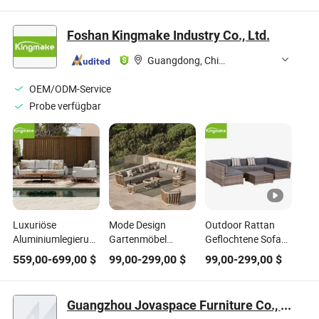
Restaurant-Möbel
Rattanstuhl Sofa
Stuhl braunes
Sofa und Booth-
gewerbliche Kaffee-
Ledersofa Booth
Foshan Kingmake Industry Co., Ltd.
Sitzgruppe Tisch
Restaurant-
modernes
und Stuhl Set
Sitzmöbelsets
Restaurantmöbelset
Guangdong, China
für Restaurant
OEM/ODM-Service
Probe verfügbar
Luxuriöse
Mode Design
Outdoor Rattan
Aluminiumlegierung
Gartenmöbel
Geflochtene Sofa
Terrasse Sofa
Außen Aluminium
Garten Patio Möbel
559,00
-
699,00
$
99,00
-
299,00
$
99,00
-
299,00
$
Gartenmöbel Set
und Teaklatten
Set für Hotel
für die Terrasse
Sofa Set
Guangzhou Jovaspace Furniture Co., Ltd.