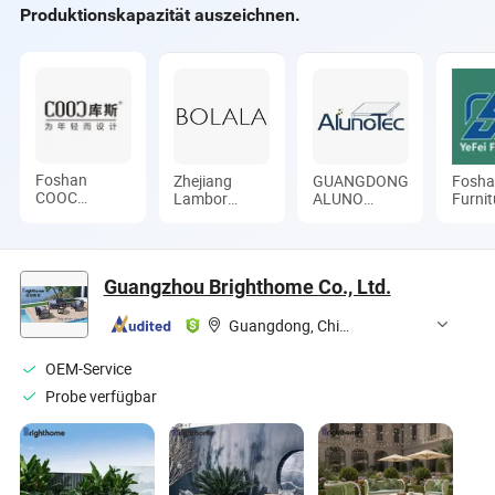
Produktionskapazität auszeichnen.
Foshan
Zhejiang
GUANGDONG
Fosha
COOC
Lambor
ALUNO
Furnit
Furniture Co.,
Furnishings
INDUSTRY
Ltd.
Ltd.
Technology
CO., LTD.
Co., Ltd
Guangzhou Brighthome Co., Ltd.
Guangdong, China
OEM-Service
Probe verfügbar