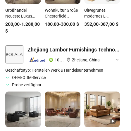
Großhandel
Wohnkultur Große
Olivegrünes
Neueste Luxus
Chesterfield
modernes L-
Moderne
Ecksofa
förmiges Stoff-Sofa
200,00
-
1.288,00
180,00
-
300,00
$
352,00
-
387,00
$
Italienische Design
Wohnzimmer
für das
$
Wohnzimmer
Modern Luxus
Wohnzimmer,
Zuhause Hotel
Echtes Leder Möbel
Möbelset mit
Möbel Große U-
Sofa Set
boneless,
Zhejiang Lambor Furnishings Technology Co., Ltd
Form Eckstoff
vakuumverpacktem
Leder Chesterfield
Sofa-Couch
10 J.
·
Zhejiang, China
Gepolsterte Sofa
Set
Geschäftstyp:
Hersteller/Werk & Handelsunternehmen
OEM/ODM-Service
Probe verfügbar