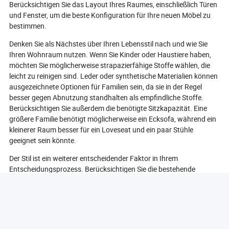
Berücksichtigen Sie das Layout Ihres Raumes, einschließlich Türen
und Fenster, um die beste Konfiguration für Ihre neuen Möbel zu
bestimmen.
Denken Sie als Nächstes über Ihren Lebensstil nach und wie Sie
Ihren Wohnraum nutzen. Wenn Sie Kinder oder Haustiere haben,
möchten Sie möglicherweise strapazierfähige Stoffe wählen, die
leicht zu reinigen sind. Leder oder synthetische Materialien können
ausgezeichnete Optionen für Familien sein, da sie in der Regel
besser gegen Abnutzung standhalten als empfindliche Stoffe.
Berücksichtigen Sie außerdem die benötigte Sitzkapazität. Eine
größere Familie benötigt möglicherweise ein Ecksofa, während ein
kleinerer Raum besser für ein Loveseat und ein paar Stühle
geeignet sein könnte.
Der Stil ist ein weiterer entscheidender Faktor in Ihrem
Entscheidungsprozess. Berücksichtigen Sie die bestehende
Dekoration Ihres Hauses und wählen Sie ein Sofa-Möbelset, das
Ihre Ästhetik ergänzt. Egal, ob Ihr Stil modern, traditionell oder
eklektisch ist, es gibt unzählige Optionen, die zu Ihrer Vision
passen. Achten Sie auf Farbe, Textur und Designelemente, die mit
Ihrem Gesamtthema harmonieren.