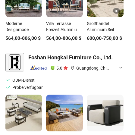
Moderne
Villa Terrasse
Großhandel
Designmode
Freizeit Aluminium
Aluminium Seil
wasserdichte Seil-
Gartenmöbel Seil
Innenhof
564,00
-
806,00
$
564,00
-
806,00
$
600,00
-
750,00
$
Aluminium-Patio-
Patio Hotel Garten
Gartenmöbel
Möbel Garten-
Sofaset
Sofaset
Sofaset im Freien
Foshan Hongkai Furniture Co., Ltd.
5.0
·
Guangdong, China
ODM-Dienst
Probe verfügbar