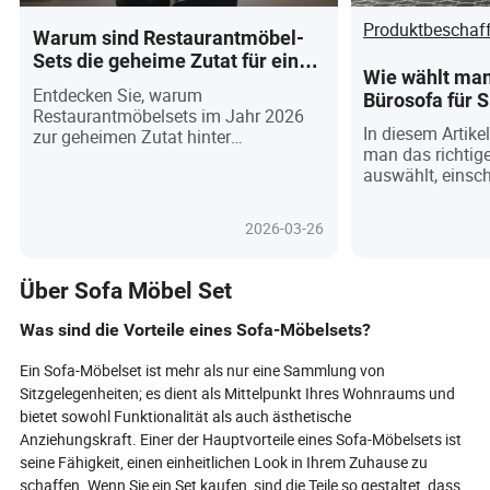
Produktbeschaf
Warum sind Restaurantmöbel-
Sets die geheime Zutat für ein
Wie wählt man
unvergessliches Esserlebnis?
Entdecken Sie, warum
Bürosofa für S
Restaurantmöbelsets im Jahr 2026
Marken und W
In diesem Artikel
zur geheimen Zutat hinter
man das richtige
unvergesslichen kulinarischen
auswählt, einsch
Erlebnissen geworden sind. Diese
verschiedener Ar
Sets sind nicht mehr nur funktional,
empfohlener Ma
sondern verkörpern jetzt
2026-03-26
Pflegeanleitunge
Markenstories, Nachhaltigkeit und
Sofas, moderne 
modernes Design, die nicht nur das
Sofas oder Schl
Ambiente, sondern auch die
Über Sofa Möbel Set
werde ich ihre 
Kundenbindung und den
Anwendungsszen
Geschäftserfolg prägen. Von
Was sind die Vorteile eines Sofa-Möbelsets?
vorstellen. Ich 
modularen Tischen und
bekannte chines
ergonomischen Stühlen bis hin zu
Ein Sofa-Möbelset ist mehr als nur eine Sammlung von
IKEA, Herman Mil
umweltfreundlichen Materialien und
Sitzgelegenheiten; es dient als Mittelpunkt Ihres Wohnraums und
Sunon, damit S
Instagram-würdiger Ästhetik – die
bietet sowohl Funktionalität als auch ästhetische
Kauf haben. Schl
richtigen Entscheidungen können Ihr
Anziehungskraft. Einer der Hauptvorteile eines Sofa-Möbelsets ist
auch einige tägl
Restaurant in ein Ziel verwandeln.
seine Fähigkeit, einen einheitlichen Look in Ihrem Zuhause zu
Pflegemethoden 
Wird Ihre nächste Möbelinvestition
schaffen. Wenn Sie ein Set kaufen, sind die Teile so gestaltet, dass
um Ihnen zu hel
Sie in einem überfüllten Markt