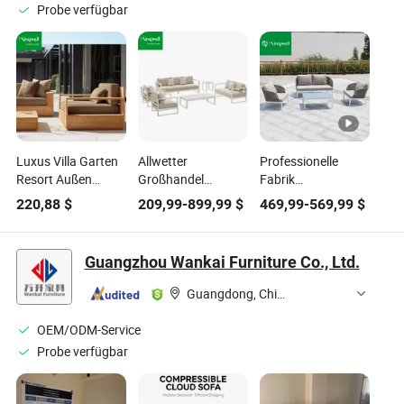
Probe verfügbar
Luxus Villa Garten
Allwetter
Professionelle
Resort Außen
Großhandel
Fabrik
Teakholz Patio
Kingwell Outdoor
Gartenmöbel
220,88
$
209,99
-
899,99
$
469,99
-
569,99
$
Möbel Sofa Set für
Lounge Sofa
modernes Outdoor
Hotel
Gartenmöbel
Seil Sofaset
Sofaset
Guangzhou Wankai Furniture Co., Ltd.
Guangdong, China
OEM/ODM-Service
Probe verfügbar