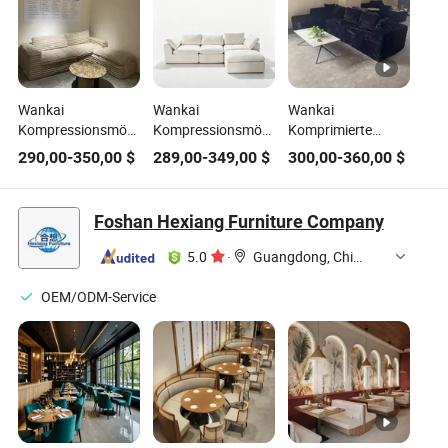
Wankai
Wankai
Wankai
Kompressionsmöbel
Kompressionsmöbel
Komprimierte
Wohnzimmer
Wohnzimmer
Möbel
290,00
-
350,00
$
289,00
-
349,00
$
300,00
-
360,00
$
komprimierter
Luxusstoff
Europäisches
Schaum moderner
komprimiertes
Modernes Zuhause
Stoff modularer
modulares Sofaset
Wohnzimmer
Foshan Hexiang Furniture Company
Sofaset
Sectional Stoff
Sofa Set
5.0
·
Guangdong, China
OEM/ODM-Service