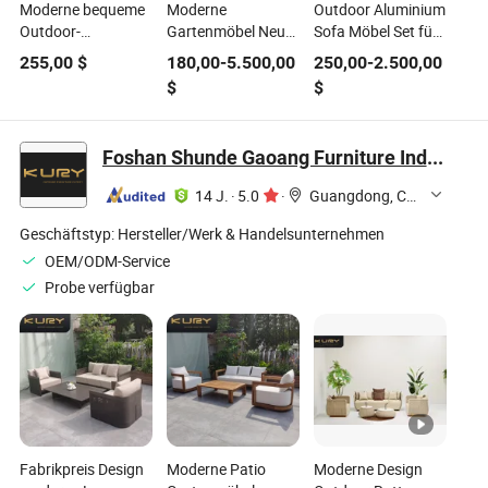
Moderne bequeme
Moderne
Outdoor Aluminium
Outdoor-
Gartenmöbel Neue
Sofa Möbel Set für
Aluminium-Garten-
Design Aluminium
Hotel Garten
255,00
$
180,00
-
5.500,00
250,00
-
2.500,00
Sofaset für Villa,
Sofaset mit Seil für
Lounge
$
$
Zuhause,
Garten Innenhöfe
Wohnzimmer,
Hotels Parks
Innenhof, Hotel,
Bauernhöfe
Foshan Shunde Gaoang Furniture Industry Co., Ltd.
Park, langlebige
Metallmöbel
14 J.
·
5.0
·
Guangdong, China
Geschäftstyp:
Hersteller/Werk & Handelsunternehmen
OEM/ODM-Service
Probe verfügbar
Fabrikpreis Design
Moderne Patio
Moderne Design