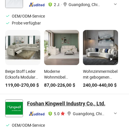
2 J.
·
Guangdong, China
OEM/ODM-Service
Probe verfügbar
Beige Stoff Leder
Moderne
Wohnzimmermöbel
Ecksofa Modular
Wohnmöbel
mit gebogenen
Sofa Möbel L-Form
Komprimiertes
goldenen
119,00
-
270,00
$
87,00
-
226,00
$
240,00
-
440,00
$
Couch Relaxsessel
Sofa Freizeitstoff
Metallfüßen 6
Sofa Set
Couch
Sitzer Luxus-
Wohnzimmer
Ledersofa-Set
Foshan Kingwell Industry Co., Ltd.
Sofaset
5.0
·
Guangdong, China
OEM/ODM-Service