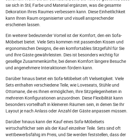
des Sofas zu ver
sie sich in Stil, Farbe und Material ergänzen, was die gesamte
hervorheben oder Sie hinter der Kurve
dass ich Ihnen d
zurücklassen? Tauchen Sie ein, um
Dekoration Ihres Raumes verbessern kann. Diese Einheitlichkeit
helfen kann, da
die Trends, Fallstricke und
kann Ihren Raum organisierter und visuell ansprechender
Bürosofa zu fin
Innovationen zu entdecken, die die
erscheinen lassen.
Gesamtbild und
Innenräume der Gastronomie weltweit
Büros zu verbes
neu definieren.
Ein weiterer bedeutender Vorteil ist der Komfort, den ein Sofa-
Möbelset bietet. Viele Sets kommen mit passenden Kissen und
ergonomischen Designs, die ein komfortables Sitzgefühl für Sie
und Ihre Gäste gewährleisten. Dies ist besonders wichtig für
gesellige Zusammenkünfte, bei denen Komfort längere Besuche
und angenehmere Interaktionen fördern kann.
Darüber hinaus bietet ein Sofa-Möbelset oft Vielseitigkeit. Viele
Sets enthalten verschiedene Teile, wie Loveseats, Stühle und
Ottomane, die es Ihnen ermöglichen, Ihre Sitzgelegenheiten in
mehreren Konfigurationen anzuordnen. Diese Flexibilität kann
besonders vorteilhaft in kleineren Räumen sein, in denen Sie Ihr
Layout je nach Anlass oder Anzahl der Gäste anpassen müssen.
Darüber hinaus kann der Kauf eines Sofa-Möbelsets
wirtschaftlicher sein als der Kauf einzelner Teile. Sets sind oft
wettbewerbsfähig im Preis, und Sie werden feststellen, dass der