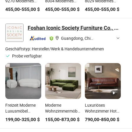
9270 Modernes
8004 Modernes
8029 Modernes
Leder Power
Leder Power
Leder Power
455,00
-
555,00
$
455,00
-
555,00
$
455,00
-
555,00
$
Elektrisches
Elektrischer
Elektrisches
Sectional
Sectional
Sectional
Bewegungs
Beweglicher
Bewegungs
Foshan Iconic Society Furniture Co., Ltd
Recliner Sofa Set
Recliner Sofa Set 3
Recliner Sofa Set
mit Konsole &
2 1 mit Armablage
mit Konsole &
Guangdong, China
Klapptisch &
& LED
Klapptisch &
Bluetooth
Umgebungslicht &
Bluetooth
Geschäftstyp:
Hersteller/Werk & Handelsunternehmen
Lautsprecher für
Becherhalter für
Lautsprecher für
Probe verfügbar
das Wohnzimmer
das Wohnzimmer
das Wohnzimmer
Freizeit Moderne
Moderne
Luxuriöses
Luxusmöbel
Wohnzimmermöbel
Wohnzimmer Hotel
Minimalistischer
Hotel Zuhause
Möbel Holzrahmen
199,00
-
325,00
$
155,00
-
873,00
$
790,00
-
850,00
$
Industrieller Woll-
Freizeit Couch
Gepolsterte
Lamm-Stuhl
Samtstoff
Chesterfield Couch