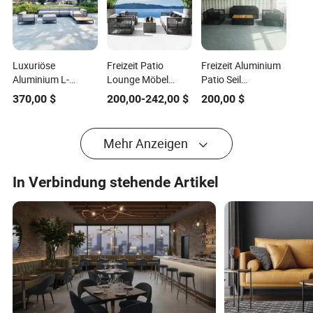
Luxuriöse
Freizeit Patio
Freizeit Aluminium
Aluminium L-
Lounge Möbel
Patio Seil
förmige
Hochwertige
Liegestuhl
370,00
$
200,00
-
242,00
$
200,00
$
Sofagarnitur für
Seilgewebe Außen
Innenhof
Gartenhöfe und
Garten Sofa Set mit
Gartenmöbel
Gartenmöbel
Liege
Rattan Sofa Set
Mehr Anzeigen
In Verbindung stehende Artikel