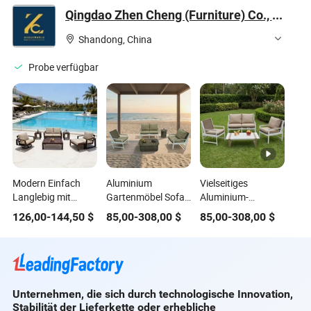
Flauschiger
Sofagarnituren
Leder Sofa Set
Qingdao Zhen Cheng (Furniture) Co., Ltd.
Sherpa-Stoff Hotel
Wohnraum Sofa-
Shandong, China
Set
Probe verfügbar
Modern Einfach
Aluminium
Vielseitiges
Langlebig mit
Gartenmöbel Sofa
Aluminium-
Polster Metall
Tisch Set mit 5-Year
Gartenmöbel-Sofa-
126,00
-
144,50
$
85,00
-
308,00
$
85,00
-
308,00
$
Aluminium Villa
Garantie
Tabellen-Set für
Resort Hotel Kaffee
jeden Anlass
Sofa Möbel Set
Preis für Patio
Außenbereich
Unternehmen, die sich durch technologische Innovation,
Garten
Stabilität der Lieferkette oder erhebliche