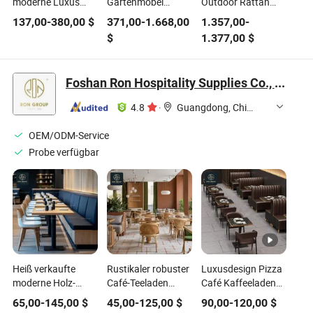
moderne Luxus
Gartenmöbel
Outdoor Rattan
Outdoor Garten
Aluminium Hotel
Geflecht
137,00
-
380,00
$
371,00
-
1.668,00
1.357,00
-
Aluminium
Sofaset
Gartenmöbel Sofa
$
1.377,00
$
Allwetter
Set
wasserdichte Patio
Möbel Stoff Sitz
Foshan Ron Hospitality Supplies Co., Ltd.
Sofa Set
4.8
·
Guangdong, China
OEM/ODM-Service
Probe verfügbar
Heiß verkaufte
Rustikaler robuster
Luxusdesign Pizza
moderne Holz-
Café-Teeladen
Café Kaffeeladen
Leder-Hotel-Tee-
quadratischer
kommerzieller
65,00
-
145,00
$
45,00
-
125,00
$
90,00
-
120,00
$
Shop-Café-
massiver Holztisch
Marmortisch und