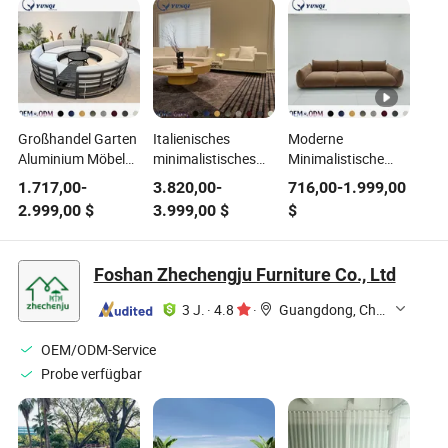
Großhandel Garten
Italienisches
Moderne
Aluminium Möbel
minimalistisches
Minimalistische
Stoff Außen
Horizont
Wohnzimmermöbel
1.717,00
-
3.820,00
-
716,00
-
1.999,00
Gartenmöbel Sofa
Baumwoll-Leinen-
Bequeme
2.999,00
$
3.999,00
$
$
Set mit Feuerstelle
Gewebe
Toasterbrot Sofa
Tisch
Wohnzimmer Sofa
Creme Stil Stoff
Möbel Set
Sofa Set
Foshan Zhechengju Furniture Co., Ltd
superweiche L-
förmige
3 J.
·
4.8
·
Guangdong, China
Sofagarnituren
OEM/ODM-Service
Probe verfügbar