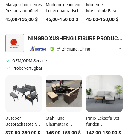
Maßgeschneidertes
Moderne gebogene
Moderne
Restaurantmöbelset
Leder quadratische
Massivholz Fast-
mit Essstühlen und
Holz Pizza Shop
Food
45,00
-
135,00
$
45,00
-
150,00
$
45,00
-
150,00
$
langen
Café Restaurant
Kaffeehausmöbel
Sofastühlen,
Bank Sitzmöbel
Doppelseitige Bank
grenzüberschreitender
Sofa Stuhl und
Sitzsofa Café
NINGBO XUSHENG LEISURE PRODUCTS CO., LTD.
Samt, runder
Tisch Set
Tisch- und Stuhlset
Rücken,
für Hotel
Zhejiang, China
geschwungener
Restaurant
Stuhl
OEM/ODM-Service
Probe verfügbar
Outdoor-
Stahl- und
Patio-Ecksofa-Set
Gesprächssofa-Set
Glasmaterial
für den
Aluminium Kd
Rattanmöbel
Außenbereich,
370,00
-
380,00
$
145,00
-
155,00
$
147,00
-
150,00
$