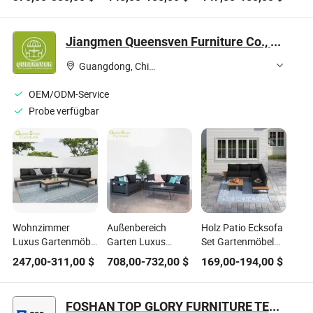
Möbelset
Wicker Sofa- und
Gesprächsmöbel-
Tischset
Set
Jiangmen Queensven Furniture Co., Ltd
Guangdong, China
OEM/ODM-Service
Probe verfügbar
Wohnzimmer
Außenbereich
Holz Patio Ecksofa
Luxus Gartenmöbel
Garten Luxus
Set Gartenmöbel
Hotel Metall
Terrasse Aluminium
Outdoor Ecksofa
247,00
-
311,00
$
708,00
-
732,00
$
169,00
-
194,00
$
Ecksofa Set
Rostfrei Polsterung
Set
Ecksofa Möbel Set
FOSHAN TOP GLORY FURNITURE TECHNOLOGY CO., LTD.