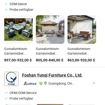
ODM-Dienst
Probe verfügbar
Gussaluminium
Gussaluminium
Gussaluminium
Gartenmöbel
Gartenmöbel
Gartenmöbel
Außenmöbel
Außenmöbel
Außenmöbel Rosie
897,00
-
932,00
$
805,00
-
840,00
$
863,00
-
920,00
$
Morton Feuerstelle
Geflecht Sofa Set
Sofaset
& Sofaset
Foshan Yunqi Furniture Co., Ltd.
Guangdong, China
OEM/ODM-Service
Probe verfügbar