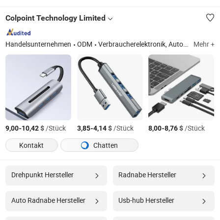
Colpoint Technology Limited
Handelsunternehmen
ODM
Verbraucherelektronik, Autozubehör, Mini-Thermodrucker, Gartenlichter, Rasenmäherzubehör, tragbare Lautsprecher, Digitalkamera, Mini-Projektoren
Mehr +
-
$
/Stück
-
$
/Stück
-
$
/Stück
9,00
10,42
3,85
4,14
8,00
8,76
Kontakt
Chatten
Drehpunkt Hersteller
Radnabe Hersteller
Auto Radnabe Hersteller
Usb-hub Hersteller