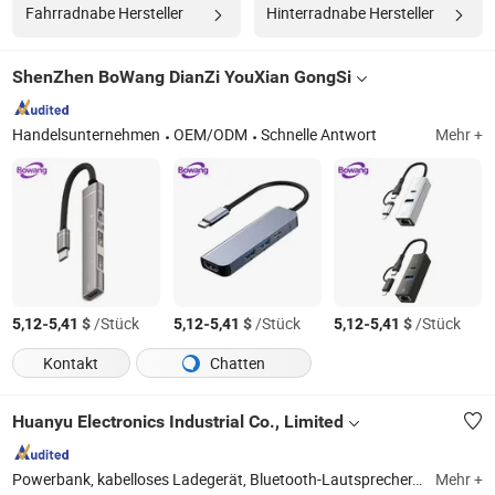
Fahrradnabe Hersteller
Hinterradnabe Hersteller
ShenZhen BoWang DianZi YouXian GongSi
Handelsunternehmen
OEM/ODM
Schnelle Antwort
Mehr +
-
$
/Stück
-
$
/Stück
-
$
/Stück
5,12
5,41
5,12
5,41
5,12
5,41
Kontakt
Chatten
Huanyu Electronics Industrial Co., Limited
Powerbank, kabelloses Ladegerät, Bluetooth-Lautsprecher, Bluetooth-Ohrhörer, Kopfhörer, Smartwatch, Drohne, Ladeadapter, Solarradio, USB-Kabel, andere Mobil- und Computerzubehörteile
Mehr +