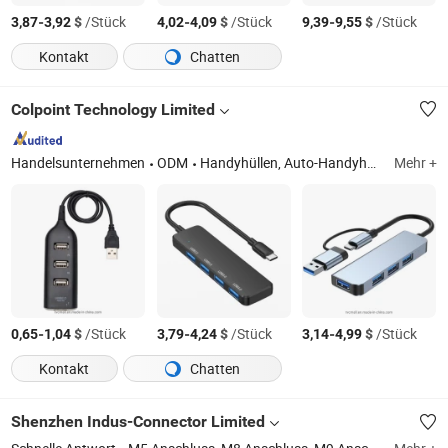
-
$
/Stück
-
$
/Stück
-
$
/Stück
3,87
3,92
4,02
4,09
9,39
9,55
Kontakt
Chatten
Colpoint Technology Limited
Handelsunternehmen
ODM
Handyhüllen, Auto-Handyhalter, Bluetooth-Lautsprecher, Tablet-Hülle, kabelloses Ladegerät, Powerbank, Kopfhörer-Headset, RC-Drohnen, Unterhaltungselektronik, Sicherheitskameras
Mehr +
-
$
/Stück
-
$
/Stück
-
$
/Stück
0,65
1,04
3,79
4,24
3,14
4,99
Kontakt
Chatten
Shenzhen Indus-Connector Limited