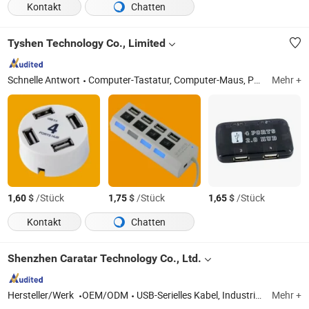
Kontakt
Chatten
Tyshen Technology Co., Limited
Schnelle Antwort
Computer-Tastatur, Computer-Maus, Powerbank, Maus-Tastatur, Computer-Lautsprecher, Bluetooth-Lautsprecher
Mehr +
$
/Stück
$
/Stück
$
/Stück
1,60
1,75
1,65
Kontakt
Chatten
Shenzhen Caratar Technology Co., Ltd.
Hersteller/Werk
OEM/ODM
USB-Serielles Kabel, Industriekabel, USB RS485, USB RS422, USB RS232, KVM-Matrix, KVM-Extender, KVM-Splitter, KVM-Konverter, Video-Matrix
Mehr +