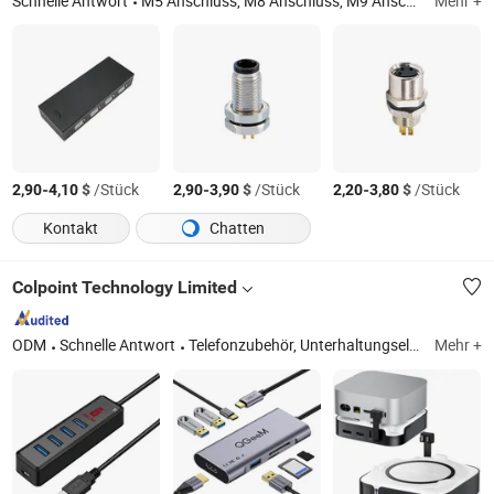
Schnelle Antwort
M5 Anschluss, M8 Anschluss, M9 Anschluss, M12 Anschluss, M16 Anschluss, M23 Anschluss, RF Anschluss, Verbindungsdosen, 1-16un Anschluss, 7/8"-16un Anschluss
Mehr +
-
$
/Stück
-
$
/Stück
-
$
/Stück
2,90
4,10
2,90
3,90
2,20
3,80
Kontakt
Chatten
Colpoint Technology Limited
ODM
Schnelle Antwort
Telefonzubehör, Unterhaltungselektronik, Autozubehör, Haushaltsgeräte, Handyhüllen, Tablet-Hülle, kabelloses Ladegerät, Bluetooth-Lautsprecher, Sicherheitskameras, Powerbank
Mehr +