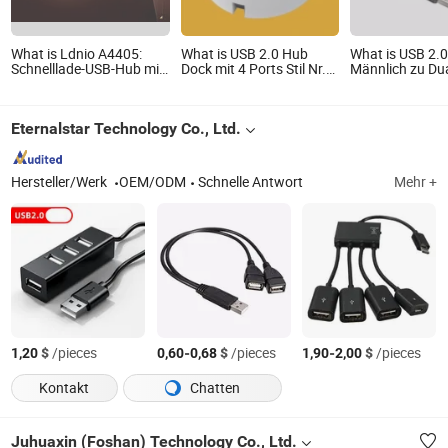
What is Ldnio A4405:
What is USB 2.0 Hub
What is USB 2.0
Schnelllade-USB-Hub mit
Dock mit 4 Ports Stil Nr.
Männlich zu Du
4 Anschlüssen
Hub-019
Weiblich Y Split
Adapter Dual U
Weiblich Buchse 
Eternalstar Technology Co., Ltd.
Hub für verbess
Konnektivität
Hersteller/Werk
OEM/ODM
Schnelle Antwort
Mehr +
$
/pieces
-
$
/pieces
-
$
/pieces
1,20
0,60
0,68
1,90
2,00
Kontakt
Chatten
Juhuaxin (Foshan) Technology Co., Ltd.