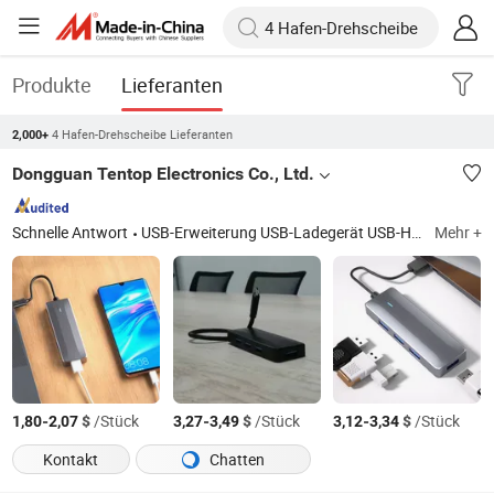
Produkte
Lieferanten
4 Hafen-Drehscheibe Lieferanten
2,000+
Dongguan Tentop Electronics Co., Ltd.
Schnelle Antwort
USB-Erweiterung USB-Ladegerät USB-Hub, industrieller USB 3.0 Hub, USB 3.0 Hub mit ESD-Schutz, USB-Hub für Daten und Laden, Anpassung für industriellen USB-Hub, F&E für industriellen USB-Hub, Pd schnelles USB-Ladegerät mit niedriger Temperatur, Hochleistungs-Pd-USB-Ladegerät, Mehrport-Pd-industrielles USB-Ladegerät, Hochleistungs-Pd-USB-Ladegerät mit vollem Schutz
Mehr +
-
$
/Stück
-
$
/Stück
-
$
/Stück
1,80
2,07
3,27
3,49
3,12
3,34
Kontakt
Chatten