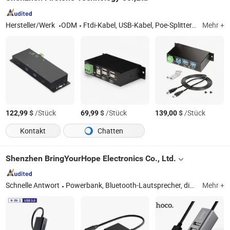
Hersteller/Werk
ODM
Ftdi-Kabel, USB-Kabel, Poe-Splitter, Poe-Verlängerung
Mehr +
$
/Stück
$
/Stück
$
/Stück
122,99
69,99
139,00
Kontakt
Chatten
Shenzhen BringYourHope Electronics Co., Ltd.
Schnelle Antwort
Powerbank, Bluetooth-Lautsprecher, digitaler Bilderrahmen, USB-Stick, Speicherkarte, Reiseadapter, USB-Ladegerät, Computerlautsprecher, Android-TV-Box, Mini-PC
Mehr +