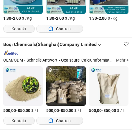
-
$
/Kg
-
$
/Kg
-
$
/Kg
1,30
2,00
1,30
2,00
1,30
2,00
Kontakt
Chatten
Boqi Chemicals(Shanghai)Company Limited
OEM/ODM
Schnelle Antwort
Oxalsäure, Calciumformiat, Kaliumformiat, Natriumformiat, Huminsäure
Mehr +
-
$
/Ton
-
$
/Ton
-
$
/Ton
500,00
850,00
500,00
850,00
500,00
850,00
Kontakt
Chatten