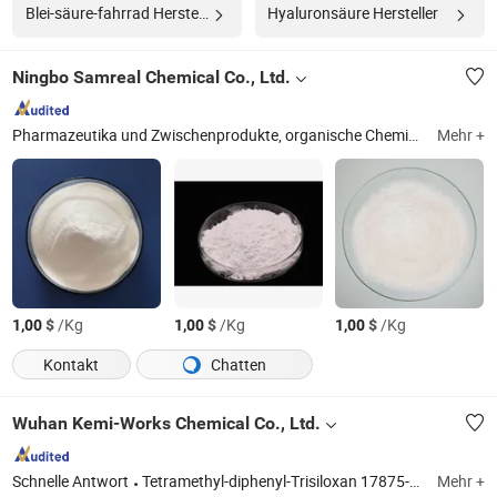
Blei-säure-fahrrad Hersteller
Hyaluronsäure Hersteller
Ningbo Samreal Chemical Co., Ltd.
Pharmazeutika und Zwischenprodukte, organische Chemikalien, Lebensmittelzusatzstoffe
Mehr +
$
/Kg
$
/Kg
$
/Kg
1,00
1,00
1,00
Kontakt
Chatten
Wuhan Kemi-Works Chemical Co., Ltd.
Schnelle Antwort
Tetramethyl-diphenyl-Trisiloxan 17875-55-7, Tetramethyl-disiloxan 3277-26-7, Methyl-Phenyl-Silikonöl 63148-58, Vmc 2554-06-5, Vmm 2627-95-4, Propargylchlorid 624-65-7, Acridinacetic-Säure 38609-97-1, Vitamin B1 Mononitrat 532-43-4
Mehr +