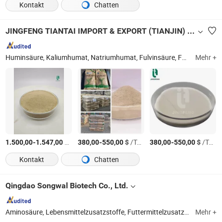
Kontakt
Chatten
JINGFENG TIANTAI IMPORT & EXPORT (TIANJIN) CO., LTD
Huminsäure, Kaliumhumat, Natriumhumat, Fulvinsäure, Fulvinsäure Lebensmittelqualität, Algenextrakt, Aminosäure, medizinische Fulvinsäure, Kaliumfulvat, Leonardit
Mehr +
-
$
/Ton
-
$
/Ton
-
$
/Ton
1.500,00
1.547,00
380,00
550,00
380,00
550,00
Kontakt
Chatten
Qingdao Songwal Biotech Co., Ltd.
Aminosäure, Lebensmittelzusatzstoffe, Futtermittelzusatzstoffe, Chemikalien, pharmazeutische Zwischenprodukte, Vitamin, Wasserreduzierendes Mittel, pharmazeutische Rohstoffe
Mehr +