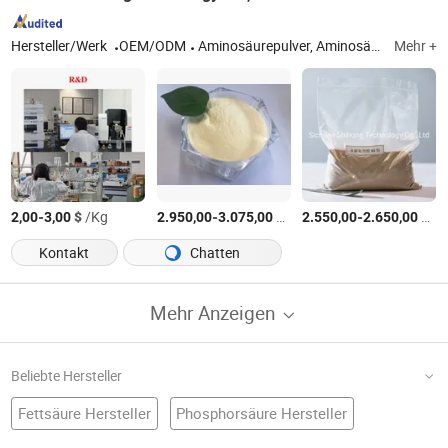
Hersteller/Werk
OEM/ODM
Aminosäurepulver, Aminosäureflüssigkeit
Mehr +
-
$
/Kg
-
$
/Ton
-
$
/T
2,00
3,00
2.950,00
3.075,00
2.550,00
2.650,00
Kontakt
Chatten
Mehr Anzeigen
Beliebte Hersteller
Fettsäure Hersteller
Phosphorsäure Hersteller