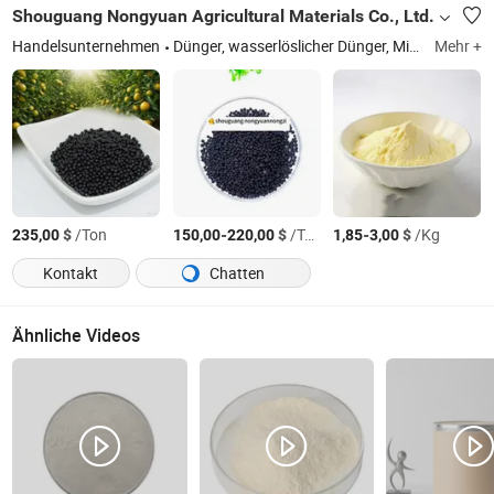
Shouguang Nongyuan Agricultural Materials Co., Ltd.
Handelsunternehmen
Dünger, wasserlöslicher Dünger, Mischdünger, NPK, Tensid Rh-Schwefel, Rh-Schwefel
Mehr +
$
/Ton
-
$
/Ton
-
$
/Kg
235,00
150,00
220,00
1,85
3,00
Kontakt
Chatten
Ähnliche Videos