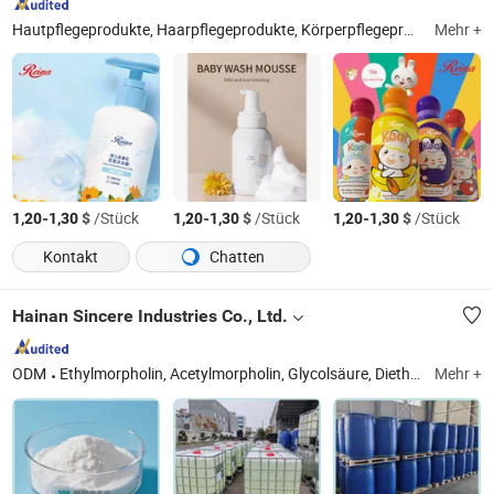
Hautpflegeprodukte, Haarpflegeprodukte, Körperpflegeprodukte, Haarfärbe- und Dauerwellenprodukte, Sonnenschutzprodukte, Minoxidil, Sonnenpflegeprodukte, Körperpflegeprodukte, rezeptfreie Körperpflege, Aerosol-Körperpflege
Mehr +
-
$
/Stück
-
$
/Stück
-
$
/Stück
1,20
1,30
1,20
1,30
1,20
1,30
Kontakt
Chatten
Hainan Sincere Industries Co., Ltd.
ODM
Ethylmorpholin, Acetylmorpholin, Glycolsäure, Diethyl Ethoxymethylenmalonat, 1 Butyl 3-Methylimidazolium Chlorid, Hexamethyl-disilazan, Chitosan, DOP, Bernsteinsäure, EDTA 4na
Mehr +