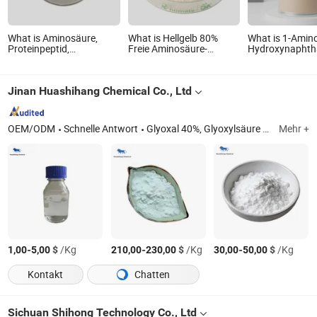
What is Aminosäure,
What is Hellgelb 80%
What is 1-Amino
Proteinpeptid,
Freie Aminosäure-
Hydroxynaphtha
Fischprotein, Omri
Hydrolyse Aminosäure-
6-Disulphonic S
organischer Dünger,
Dünger
90-20-0
Pepton
Jinan Huashihang Chemical Co., Ltd
OEM/ODM
Schnelle Antwort
Glyoxal 40%, Glyoxylsäure 50% 99%, Glycolsäure 70% 99%, Cystaminhydrochlorid, Levulinsäure, Thymol, kosmetische Materialien, organisches Zwischenprodukt
Mehr +
-
$
/Kg
-
$
/Kg
-
$
/Kg
1,00
5,00
210,00
230,00
30,00
50,00
Kontakt
Chatten
Sichuan Shihong Technology Co., Ltd