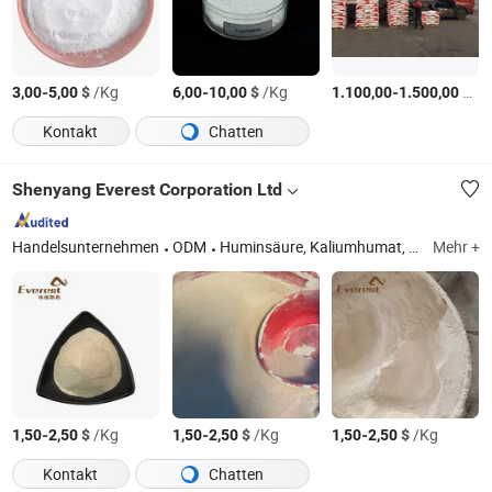
-
$
/Kg
-
$
/Kg
-
$
/T
3,00
5,00
6,00
10,00
1.100,00
1.500,00
Kontakt
Chatten
Shenyang Everest Corporation Ltd
Handelsunternehmen
ODM
Huminsäure, Kaliumhumat, Fulvinsäure, Natriumhumat, Aminosäure, Algenextrakt
Mehr +
-
$
/Kg
-
$
/Kg
-
$
/Kg
1,50
2,50
1,50
2,50
1,50
2,50
Kontakt
Chatten