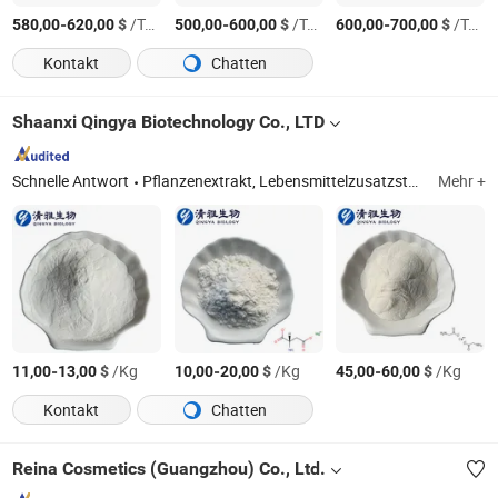
-
$
/Ton
-
$
/Ton
-
$
/Ton
580,00
620,00
500,00
600,00
600,00
700,00
Kontakt
Chatten
Shaanxi Qingya Biotechnology Co., LTD
Schnelle Antwort
Pflanzenextrakt, Lebensmittelzusatzstoff, Süßungsmittel, Kräuterpulver, Obst- und Gemüsepulver, gefriergetrocknetes Obst- und Gemüsepulver
Mehr +
-
$
/Kg
-
$
/Kg
-
$
/Kg
11,00
13,00
10,00
20,00
45,00
60,00
Kontakt
Chatten
Reina Cosmetics (Guangzhou) Co., Ltd.