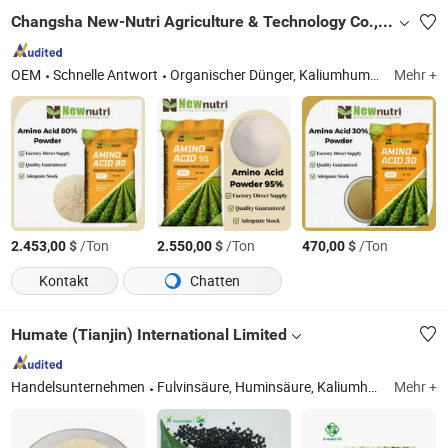
Changsha New-Nutri Agriculture & Technology Co., Ltd
OEM
Schnelle Antwort
Organischer Dünger, Kaliumhumat, Huminsäure, Fulvinsäure, Aminosäure, Algenextrakt
Mehr +
$
/Ton
$
/Ton
$
/Ton
2.453,00
2.550,00
470,00
Kontakt
Chatten
Humate (Tianjin) International Limited
Handelsunternehmen
Fulvinsäure, Huminsäure, Kaliumhumat, Natriumhumat, Aminosäuredünger, Ammoniumbicarbonat, EDTA-Serie, Algenextraktdünger, Mikronährstoffdünger
Mehr +