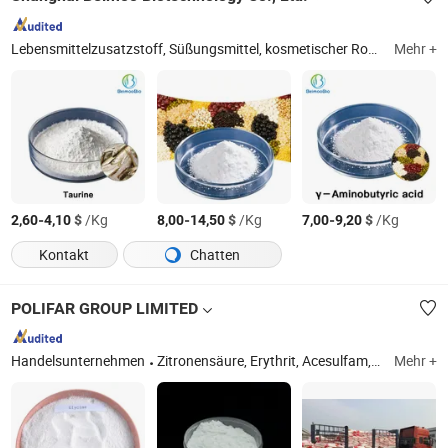
Lebensmittelzusatzstoff, Süßungsmittel, kosmetischer Rohstoff, Ballaststoff, Natriumhyaluronat, Nahrungsergänzungsmittel, Stevia-Zucker, Mönchsfrucht, Thaumatin, Inositol / Myo-Inositol
Mehr +
-
$
/Kg
-
$
/Kg
-
$
/Kg
2,60
4,10
8,00
14,50
7,00
9,20
Kontakt
Chatten
POLIFAR GROUP LIMITED
Handelsunternehmen
Zitronensäure, Erythrit, Acesulfam, Nisin, Sucralose, Aspartam, Kaliumsorbat, Natriumbenzoat, Ascorbinsäure, Xanthan
Mehr +