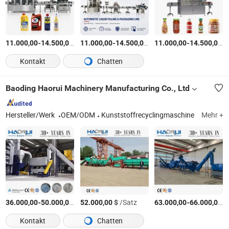
-
$
/set
-
$
/set
-
$
11.000,00
14.500,00
11.000,00
14.500,00
11.000,00
14.500,00
Kontakt
Chatten
Baoding Haorui Machinery Manufacturing Co., Ltd
Hersteller/Werk
OEM/ODM
Kunststoffrecyclingmaschine
Mehr +
-
$
/Satz
$
/Satz
-
$
36.000,00
50.000,00
52.000,00
63.000,00
66.000,00
Kontakt
Chatten