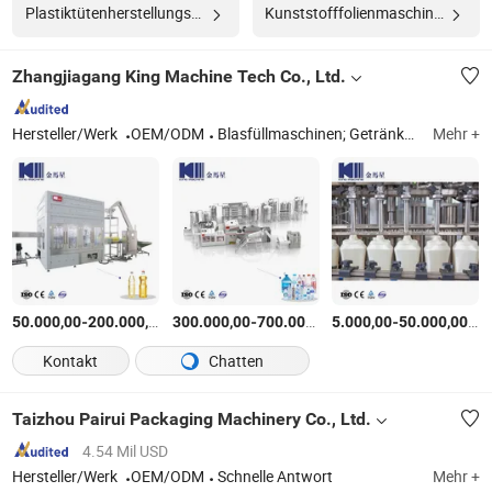
Plastiktütenherstellungsmaschine Hersteller
Kunststofffolienmaschine Hersteller
Zhangjiagang King Machine Tech Co., Ltd.
Hersteller/Werk
OEM/ODM
Blasfüllmaschinen; Getränkeabfüllmaschinen; ultra-hygienische Füllmonoblocks; Aluminiumdosenabfülllinien; Getränkevorbehandlungsmaschinen
Mehr +
-
$
/Stück
-
$
/Stück
-
$
/
50.000,00
200.000,00
300.000,00
700.000,00
5.000,00
50.000,00
Kontakt
Chatten
Taizhou Pairui Packaging Machinery Co., Ltd.
4.54 Mil USD
Hersteller/Werk
OEM/ODM
Schnelle Antwort
Mehr +