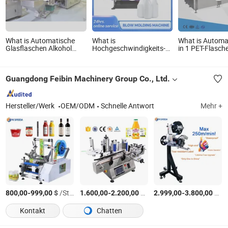
What is Automatische
What is
What is Automa
Glasflaschen Alkohol
Hochgeschwindigkeits-
in 1 PET-Flasch
Wein Wodka Bier
HDPE-Extrusions-
Trinkmineralwa
Abfüllmaschine
Blasformmaschine für
Abfüllmaschine
Ausrüstung Soda Wasser
die Blasformung von
Guangdong Feibin Machinery Group Co., Ltd.
Saft
farbigen Milch- oder
Getränkefüllmaschine
Joghurtflaschen
Hersteller/Werk
OEM/ODM
Schnelle Antwort
Mehr +
-
$
/Stück
-
$
/Stück
-
$
/S
800,00
999,00
1.600,00
2.200,00
2.999,00
3.800,00
Kontakt
Chatten