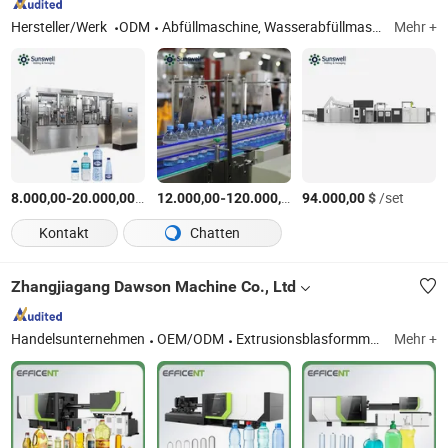
Hersteller/Werk
ODM
Abfüllmaschine, Wasserabfüllmaschine, Wasserfüllmaschine, Getränkeabfüllmaschine, kohlensäurehaltige Abfüllmaschine, Saftfüllmaschine, Wasserabfülllinie, Verpackungsmaschine
Mehr +
-
$
/Stück
-
$
/Satz
$
/set
8.000,00
20.000,00
12.000,00
120.000,00
94.000,00
Kontakt
Chatten
Zhangjiagang Dawson Machine Co., Ltd
Handelsunternehmen
OEM/ODM
Extrusionsblasformmaschine, Blasformmaschine, HDPE-Blasformmaschine, IBC-Blasformmaschine, Vorform-Injektionsformmaschine, Injektionsblasformmaschine
Mehr +