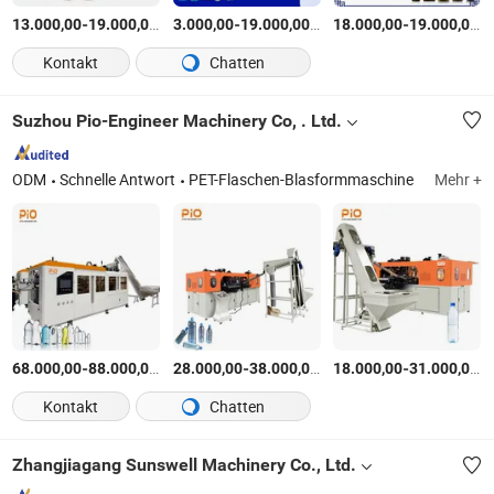
-
$
/Stück
-
$
/Stück
-
$
13.000,00
19.000,00
3.000,00
19.000,00
18.000,00
19.000,00
Kontakt
Chatten
Suzhou Pio-Engineer Machinery Co, . Ltd.
ODM
Schnelle Antwort
PET-Flaschen-Blasformmaschine
Mehr +
-
$
/Stück
-
$
/Stück
-
$
68.000,00
88.000,00
28.000,00
38.000,00
18.000,00
31.000,00
Kontakt
Chatten
Zhangjiagang Sunswell Machinery Co., Ltd.