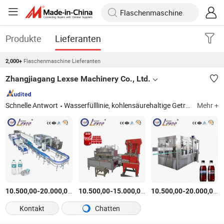
Produkte
Lieferanten
Flaschenmaschine Lieferanten
2,000+
Zhangjiagang Lexse Machinery Co., Ltd.
Schnelle Antwort
Wasserfülllinie, kohlensäurehaltige Getränkefülllinie, Saftfülllinie, 3-10L Wasserfülllinie, 5gallon Fülllinie, Dosenfülllinie, Bierfülllinie, Ölfüllmaschine
Mehr +
-
$
/set
-
$
/set
-
$
10.500,00
20.000,00
10.500,00
15.000,00
10.500,00
20.000,00
Kontakt
Chatten