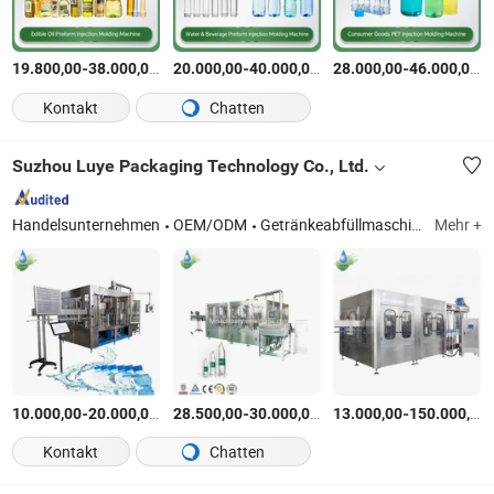
-
$
/Satz
-
$
/Satz
-
$
19.800,00
38.000,00
20.000,00
40.000,00
28.000,00
46.000,00
Kontakt
Chatten
Suzhou Luye Packaging Technology Co., Ltd.
Handelsunternehmen
OEM/ODM
Getränkeabfüllmaschine, Etikettiermaschine, Wasseraufbereitungssystem, Flaschenblasmaschine, Multifunktionsverpackungsmaschinen
Mehr +
-
$
/Satz
-
$
/Satz
-
10.000,00
20.000,00
28.500,00
30.000,00
13.000,00
150.000,00
Kontakt
Chatten