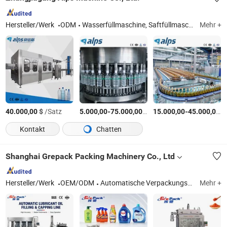
Hersteller/Werk
ODM
Wasserfüllmaschine, Saftfüllmaschine, Füllmaschine für kohlensäurehaltige Getränke, Bierfüllmaschine, 5 Gallonfüllmaschine, Wasserfiltersystem, Mischbehälter, Flaschenblasmaschine, PET-Vorform
Mehr +
$
/Satz
-
$
/Stück
-
$
40.000,00
5.000,00
75.000,00
15.000,00
45.000,00
Kontakt
Chatten
Shanghai Grepack Packing Machinery Co., Ltd
Hersteller/Werk
OEM/ODM
Automatische Verpackungsmaschine, Automatische Abfüllmaschine, Automatische Etikettiermaschine, Verschließmaschine, Automatische Verpackungslinie, Kartonaufrichter, Kartonverpackungsmaschine, Kartonversiegelungsmaschine, Palettierer, Kontrollwaage
Mehr +