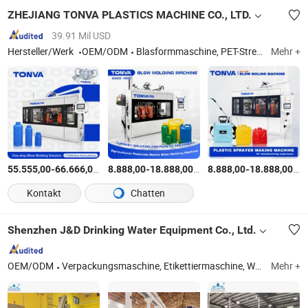
ZHEJIANG TONVA PLASTICS MACHINE CO., LTD.
39.91 Mil USD
Hersteller/Werk
OEM/ODM
Blasformmaschine, PET-Streckblasformmaschine, Maschinen zur Formung von Kunststoffflaschen, Kunststoffformen, Extrusionsblasformmaschine, Blasformmaschine, Maschinen zur Herstellung von Kunststoffbehältern
Mehr +
-
$
/Satz
-
$
/Stück
-
$
/
55.555,00
66.666,00
8.888,00
18.888,00
8.888,00
18.888,00
Kontakt
Chatten
Shenzhen J&D Drinking Water Equipment Co., Ltd.
OEM/ODM
Verpackungsmaschine, Etikettiermaschine, Wasserfüllmaschine, Umkehrosmose-Wasseraufbereitung, Flaschenblasformmaschine, Wickelmaschine, Palettierer, Saftfüllmaschine, Mineralwasseraufbereitung, Bierfüllmaschine
Mehr +