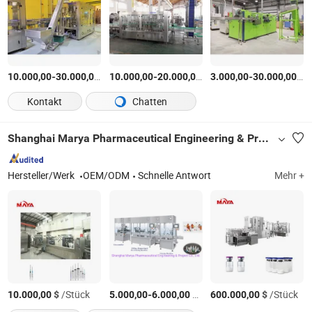
-
$
/Stück
-
$
/Stück
-
$
/
10.000,00
30.000,00
10.000,00
20.000,00
3.000,00
30.000,00
Kontakt
Chatten
Shanghai Marya Pharmaceutical Engineering & Project Co., Ltd.
Hersteller/Werk
OEM/ODM
Schnelle Antwort
Mehr +
$
/Stück
-
$
/Stück
$
/Stück
10.000,00
5.000,00
6.000,00
600.000,00