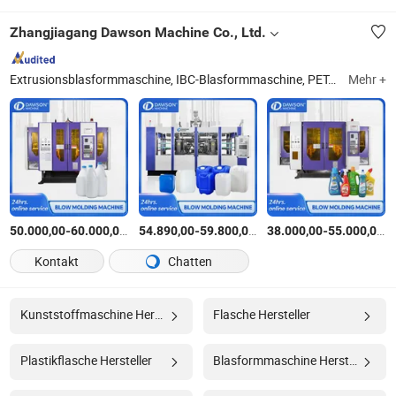
Zhangjiagang Dawson Machine Co., Ltd.
Extrusionsblasformmaschine, IBC-Blasformmaschine, PET-Vorform-Injektionsformmaschine, HDPE-Blasformmaschine, Injektionsblasformmaschine, Kunststoffblasformmaschine, HDPE automatische Extrusionsblasformmaschine, Kanister-Blasformmaschine, Akkumulations-Extrusionsblasformmaschine, Blasformmaschine
Mehr +
-
$
/Stück
-
$
/Stück
-
$
50.000,00
60.000,00
54.890,00
59.800,00
38.000,00
55.000,00
Kontakt
Chatten
Kunststoffmaschine Hersteller
Flasche Hersteller
Plastikflasche Hersteller
Blasformmaschine Hersteller