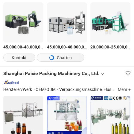
-
$
/Stück
-
$
/Stück
-
$
45.000,00
48.000,00
45.000,00
48.000,00
20.000,00
25.000,00
Kontakt
Chatten
Shanghai Paixie Packing Machinery Co., Ltd.
Hersteller/Werk
OEM/ODM
Verpackungsmaschine, Flüssigkeitsfüllmaschine, Vape-Ausrüstung, Verpackungsmaschine, Olivenölmaschine, Boxverpackungsmaschine, Wickelmaschine, Etikettiermaschine, Verschließmaschine, Füllmaschine
Mehr +