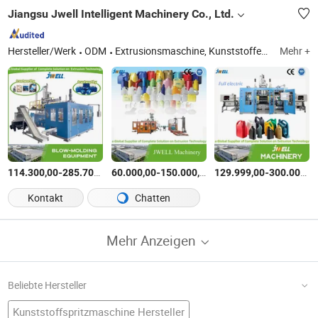
Jiangsu Jwell Intelligent Machinery Co., Ltd.
Hersteller/Werk
ODM
Extrusionsmaschine, Kunststoffextruder, Blasformlinie
Mehr +
-
$
/Stück
-
$
/Satz
-
114.300,00
285.700,00
60.000,00
150.000,00
129.999,00
300.000,00
Kontakt
Chatten
Mehr Anzeigen
Beliebte Hersteller
Kunststoffspritzmaschine Hersteller