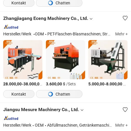
Kontakt
Chatten
Zhangjiagang Eceng Machinery Co., Ltd.
Hersteller/Werk
ODM
PET-Flaschen-Blasmaschinen; Stretch-Blasformmaschine
Mehr +
-
$
/Sets
$
/Sets
-
$
/S
28.000,00
38.000,00
3.600,00
5.000,00
8.000,00
Kontakt
Chatten
Jiangsu Mesure Machinery Co., Ltd.
Hersteller/Werk
OEM
Abfüllmaschinen, Getränkemaschine, Saftwasser-/CSD-Abfülllinie, Wasseraufbereitungssystem, Blasformmaschine
Mehr +