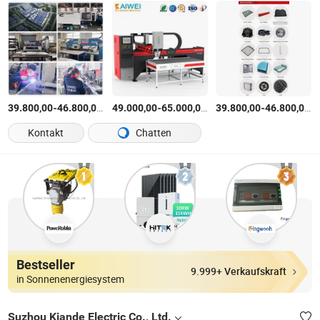
-
$
/Satz
-
$
/Satz
-
$
39.800,00
46.800,00
49.000,00
65.000,00
39.800,00
46.800,00
Kontakt
Chatten
Bestseller
9.999+ Verkaufskraft
in Sonnenenergiesystem
Suzhou Kiande Electric Co., Ltd.