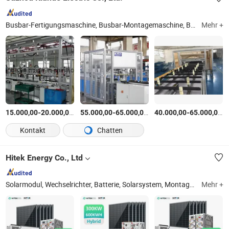
Busbar-Fertigungsmaschine, Busbar-Montagemaschine, Busbar-Prüfmaschine, Busbar-Rivettiermaschine, Busduct-Herstellungsstraße, Busbar-Verpackungsmaschine, Busbar-Stanzmaschine, Busbar-Verbindung, Busbar-Isolator, Busbar-Abzweiggerät
Mehr +
-
$
/Satz
-
$
/Satz
-
$
15.000,00
20.000,00
55.000,00
65.000,00
40.000,00
65.000,00
Kontakt
Chatten
Hitek Energy Co., Ltd
Solarmodul, Wechselrichter, Batterie, Solarsystem, Montageschienen, PV-Kabel
Mehr +