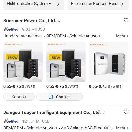
Elektronisches System Hersteller
Elektrischer Kontakt Hersteller
Sunrover Power Co., Ltd.
9.03 Mil USD
Handelsunternehmen
OEM/ODM
Schnelle Antwort
Mehr +
-
$
/Watt
-
$
/watt
-
$
/watt
0,55
0,75
0,55
0,75
0,55
0,75
Kontakt
Chatten
Jiangsu Teeyer Intelligent Equipment Co., Ltd.
121.61 Mil USD
OEM/ODM
Schnelle Antwort
AAC-Anlage, AAC-Produktionslinie, AAC-Blockherstellungsmaschine, Betonblockherstellungsmaschine, Betonziegelherstellungsmaschine
Mehr +