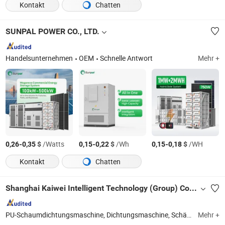
Kontakt
Chatten
SUNPAL POWER CO., LTD.
Handelsunternehmen
OEM
Schnelle Antwort
Mehr +
-
$
/Watts
-
$
/Wh
-
$
/WH
0,26
0,35
0,15
0,22
0,15
0,18
Kontakt
Chatten
Shanghai Kaiwei Intelligent Technology (Group) Co., Ltd.
PU-Schaumdichtungsmaschine, Dichtungsmaschine, Schäummaschine, Schaummaschine, Polyurethanschaummaschine, explosionsgeschütztes Gehäuse, explosionsgeschützter Kasten, automatische Schaumdichtungsmaschine, automatische Schaumverkaufsmaschine, PU-Dichtungsdosiermaschine
Mehr +