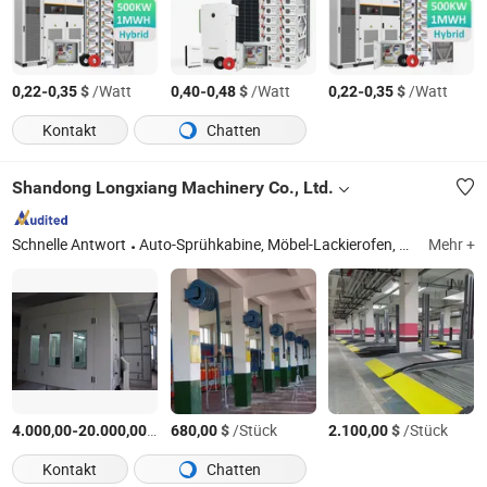
-
$
/Watt
-
$
/Watt
-
$
/Watt
0,22
0,35
0,40
0,48
0,22
0,35
Kontakt
Chatten
Shandong Longxiang Machinery Co., Ltd.
Schnelle Antwort
Auto-Sprühkabine, Möbel-Lackierofen, Ablufttisch, Wasservorhang-Sprühkabine, Trocken-Sprühkabine, Lackierstraße, Vorbereitungsstation, industrielle Sprühkabine, Bus-Sprühkabine
Mehr +
-
$
/Stück
$
/Stück
$
/Stück
4.000,00
20.000,00
680,00
2.100,00
Kontakt
Chatten