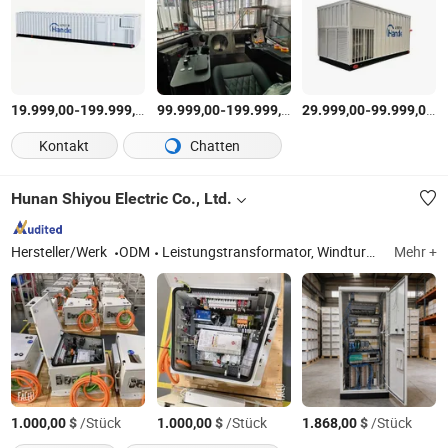
-
$
/Satz
-
$
/Satz
-
$
19.999,00
199.999,00
99.999,00
199.999,00
29.999,00
99.999,00
Kontakt
Chatten
Hunan Shiyou Electric Co., Ltd.
Hersteller/Werk
ODM
Leistungstransformator, Windturbinensteuerungssystem, ölgetauchter Transformator, elektrisches Steuerungssystem, OEM/ODM-Service, Energiespeichersystem, Trockentransformator, Kosten für das Laden von Elektrofahrzeugen
Mehr +
$
/Stück
$
/Stück
$
/Stück
1.000,00
1.000,00
1.868,00