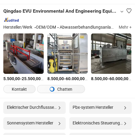
Qingdao EVU Environmental And Engineering Equipment Co., Ltd.
Hersteller/Werk
OEM/ODM
Abwasserbehandlungsanlage, Wasserreiniger, Wasserfilter, Daf, Schlammdewateringmaschine, elektrische Flotation, Wasserbehandlungsgeräte, Meerwasserentsalzung, Umkehrosmose, RO-Reiniger
Mehr +
-
$
/Satz
-
$
/Satz
-
$
/
5.500,00
25.500,00
8.500,00
60.000,00
8.500,00
60.000,00
Kontakt
Chatten
Elektrischer Durchflusssensor Hersteller
Pbx-system Hersteller
Sonnensystem Hersteller
Elektronisches Steuerungssystem Hersteller