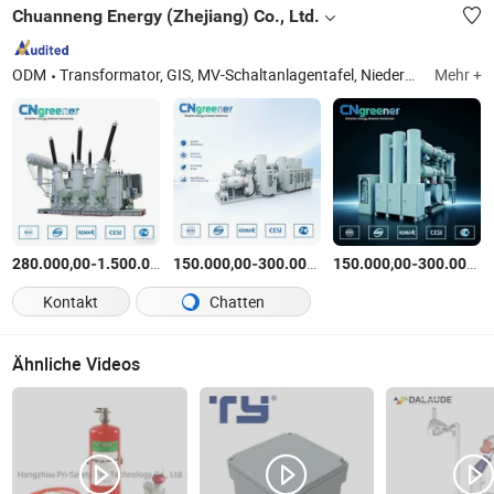
Chuanneng Energy (Zhejiang) Co., Ltd.
ODM
Transformator, GIS, MV-Schaltanlagentafel, Niederspannungsschaltanlagentafel, vorgefertigter Umspannungsstation, MV-Cubicle und Komponenten, MV-Cubicle und Komponenten, Installation der Blindleistungscompensation
Mehr +
-
$
/Stück
-
$
/Stück
-
280.000,00
1.500.000,00
150.000,00
300.000,00
150.000,00
300.000,00
Kontakt
Chatten
Ähnliche Videos