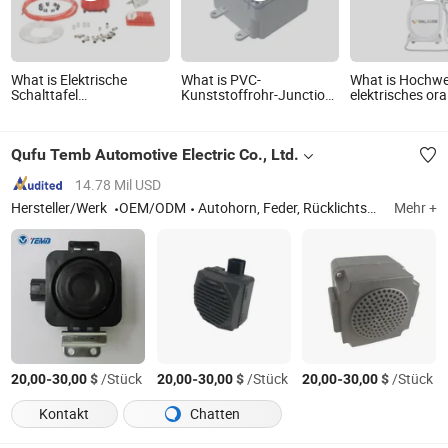
What is Elektrische
What is PVC-
What is Hochwe
Schalttafel
Kunststoffrohr-Junction-
elektrisches ora
Brandschutzsystem
Box (GEHÄUSE und
Simulationsprax
DECKEL) Isolierendes
System Herstell
elektrisches Rohrsystem
China
Qufu Temb Automotive Electric Co., Ltd.
UL 651 & ETL
14.78 Mil USD
Hersteller/Werk
OEM/ODM
Autohorn, Feder, Rücklichtschalter, Bremslichtschalter, Rückfahralarm, Avas, automatisches Startgerät, Autosprecher
Mehr +
-
$
/Stück
-
$
/Stück
-
$
/Stück
20,00
30,00
20,00
30,00
20,00
30,00
Kontakt
Chatten