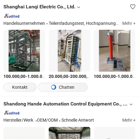
Shanghai Lanqi Electric Co., Ltd.
Handelsunternehmen
Teilentladungstest, Hochspannungstester, AC-Hipot-Tester, DC-Hipot-Tester, Impuls-Spannungsgenerator, Hochspannungsisolierungsausrüstung, Transformatorprüfgerät
Mehr +
-
$
/Satz
-
$
/Satz
-
100.000,00
1.000.000,00
20.000,00
200.000,00
100.000,00
1.000.000,00
Kontakt
Chatten
Shandong Hande Automation Control Equipment Co., Ltd.
Hersteller/Werk
OEM/ODM
Schnelle Antwort
Mehr +