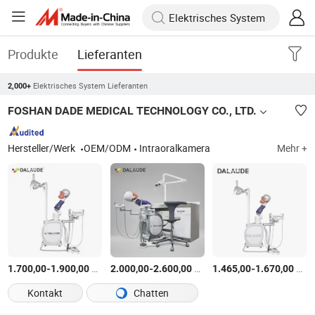
Produkte
Lieferanten
Elektrisches System Lieferanten
2,000+
FOSHAN DADE MEDICAL TECHNOLOGY CO., LTD.
Hersteller/Werk
OEM/ODM
Intraoralkamera
Mehr +
-
$
/Stück
-
$
/Stück
-
$
/S
1.700,00
1.900,00
2.000,00
2.600,00
1.465,00
1.670,00
Kontakt
Chatten