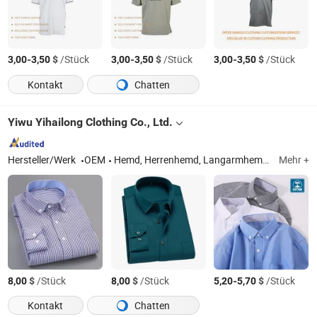
-
$
/Stück
-
$
/Stück
-
$
/Stück
3,00
3,50
3,00
3,50
3,00
3,50
Kontakt
Chatten
Yiwu Yihailong Clothing Co., Ltd.
Hersteller/Werk
OEM
Hemd, Herrenhemd, Langarmhemd, Baumwollhemd, Mischgewebehemd, Kinderhemd, Freizeithemd, Damenhemd, Professionelles Herrenhemd, Professionelles Damenhemd
Mehr +
$
/Stück
$
/Stück
-
$
/Stück
8,00
8,00
5,20
5,70
Kontakt
Chatten