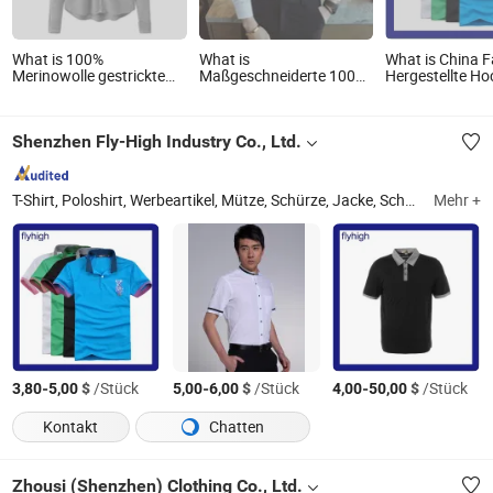
What is 100%
What is
What is China F
Merinowolle gestrickte
Maßgeschneiderte 100%
Hergestellte Ho
Damenmode Rib Polo
Neue Herren Slim Loose
Mode Individuel
Kragen Shirt Cardigan
Hemd Bluse Langarm
Bedruckte Besti
Oxford Oversize Freizeit
Shirt Werbe
Shenzhen Fly-High Industry Co., Ltd.
Formal Flanell Business
Arbeitskleidung
Hemden Modische
Poloshirt
Hemden für Herren
T-Shirt, Poloshirt, Werbeartikel, Mütze, Schürze, Jacke, Schal, Trägershirt, Handtuch, Hut
Mehr +
-
$
/Stück
-
$
/Stück
-
$
/Stück
3,80
5,00
5,00
6,00
4,00
50,00
Kontakt
Chatten
Zhousi (Shenzhen) Clothing Co., Ltd.