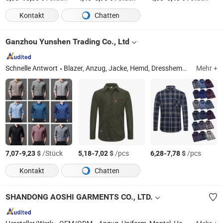
Kontakt
Chatten
Ganzhou Yunshen Trading Co., Ltd
Schnelle Antwort
Blazer, Anzug, Jacke, Hemd, Dresshemd, Polo, Hose, Hoodie, Weste, Mantel
Mehr +
-
$
/Stück
-
$
/pcs
-
$
/pcs
7,07
9,23
5,18
7,02
6,28
7,78
Kontakt
Chatten
SHANDONG AOSHI GARMENTS CO., LTD.