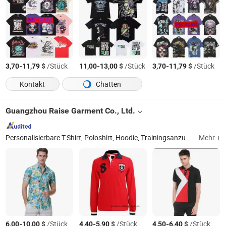
-
$
/Stück
-
$
/Stück
-
$
/Stück
3,70
11,79
11,00
13,00
3,70
11,79
Kontakt
Chatten
Guangzhou Raise Garment Co., Ltd.
Personalisierbare T-Shirt, Poloshirt, Hoodie, Trainingsanzug, Sportswear, Mütze Und Mütze, Arbeitsuniform
Mehr +
-
$
/Stück
-
$
/Stück
-
$
/Stück
6,00
10,00
4,40
5,90
4,50
6,40