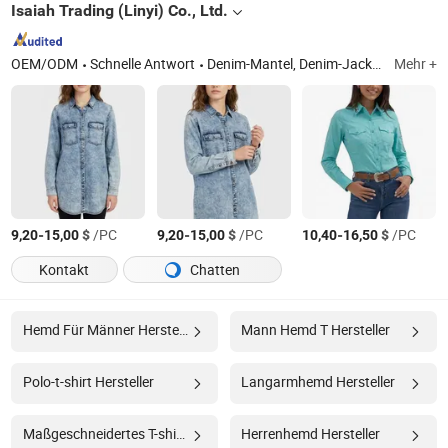
Isaiah Trading (Linyi) Co., Ltd.
OEM/ODM
Schnelle Antwort
Denim-Mantel, Denim-Jacke, Jeans, Westernhemd, Freizeitmantel, Denim-Hemden, Truckerjacke, Windbreaker-Mantel, Trenchcoat, Damenjeans
Mehr +
-
$
/PC
-
$
/PC
-
$
/PC
9,20
15,00
9,20
15,00
10,40
16,50
Kontakt
Chatten
Hemd Für Männer Hersteller
Mann Hemd T Hersteller
Polo-t-shirt Hersteller
Langarmhemd Hersteller
Maßgeschneidertes T-shirt Hersteller
Herrenhemd Hersteller