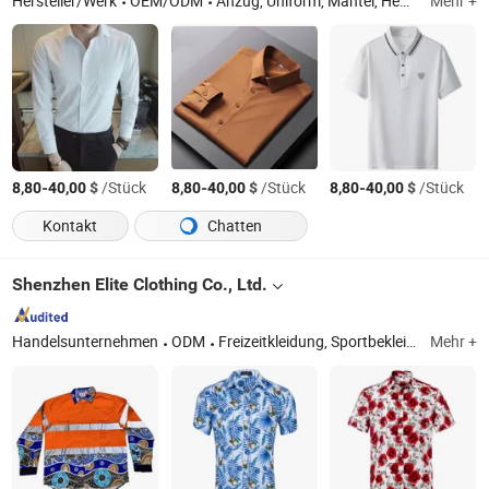
Hersteller/Werk
OEM/ODM
Anzug, Uniform, Mantel, Hemd
Mehr +
-
$
/Stück
-
$
/Stück
-
$
/Stück
8,80
40,00
8,80
40,00
8,80
40,00
Kontakt
Chatten
Shenzhen Elite Clothing Co., Ltd.
Handelsunternehmen
ODM
Freizeitkleidung, Sportbekleidung, Arbeitskleidung
Mehr +