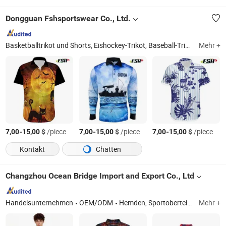
Dongguan Fshsportswear Co., Ltd.
Basketballtrikot und Shorts, Eishockey-Trikot, Baseball-Trikot, American Football Trikot und Hosen, Angeltrikot, Mountainbike-Trikot, Rugby-Trikot, Jacken und Hosen, Boardshorts, Poloshirts und T-Shirts
Mehr +
-
$
/piece
-
$
/piece
-
$
/piece
7,00
15,00
7,00
15,00
7,00
15,00
Kontakt
Chatten
Changzhou Ocean Bridge Import and Export Co., Ltd
Handelsunternehmen
OEM/ODM
Hemden, Sportoberteile, Badebekleidung, Jacke, Mützen und Hüte
Mehr +