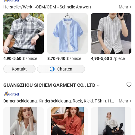
Hersteller/Werk
OEM/ODM
Schnelle Antwort
Mehr +
-
$
/piece
-
$
/piece
-
$
/piece
4,90
5,60
8,70
9,40
4,90
5,60
Kontakt
Chatten
GUANGZHOU SICHEM GARMENT CO., LTD
Damenbekleidung, Kinderbekleidung, Rock, Kleid, T-Shirt, Hose, Bluse, Mantel, Overall, Hemd
Mehr +