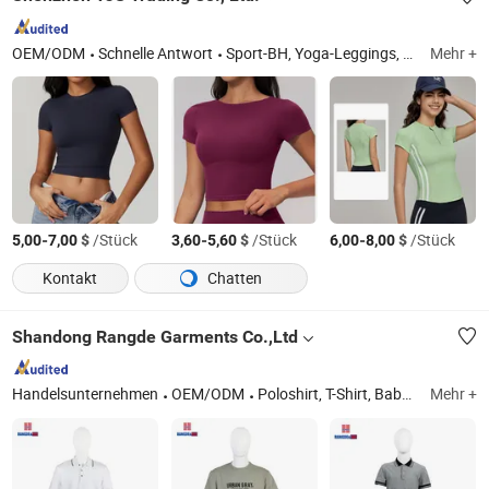
OEM/ODM
Schnelle Antwort
Sport-BH, Yoga-Leggings, Yoga-Oberteil, T-Shirt, Hose, Shorts, Sportrock
Mehr +
-
$
/Stück
-
$
/Stück
-
$
/Stück
5,00
7,00
3,60
5,60
6,00
8,00
Kontakt
Chatten
Shandong Rangde Garments Co.,Ltd
Handelsunternehmen
OEM/ODM
Poloshirt, T-Shirt, Babykrabbelanzug, Kinderbekleidung, Hosen, Freizeitkleidung, Sportbekleidung, Schuluniform, maßgeschneiderte Kleidung, Hoodie
Mehr +