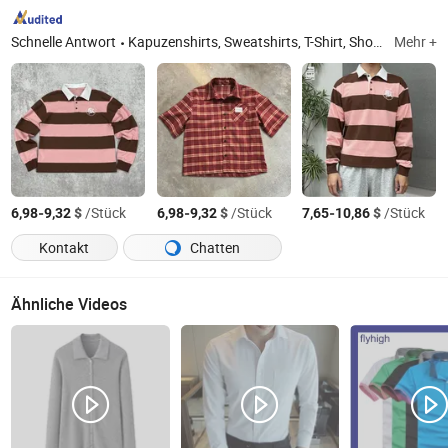
Schnelle Antwort
Kapuzenshirts, Sweatshirts, T-Shirt, Shorts, Langarm-T-Shirt, Jogginganzug, Poloshirts, Hosen, Jogginghosen, Sportbekleidung, Trainingsanzug
Mehr +
-
$
/Stück
-
$
/Stück
-
$
/Stück
6,98
9,32
6,98
9,32
7,65
10,86
Kontakt
Chatten
Ähnliche Videos