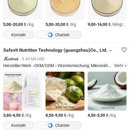
-
$
/Kg
-
$
/Kg
-
$
/kilogram
5,00
20,00
5,00
20,00
9,00
16,00
Kontakt
Chatten
Safevit Nutrition Technology (guangzhou)Co., Ltd.
3.46 Mil USD
Hersteller/Werk
OEM/ODM
Vitaminmischung, Mikronährstoffmischung, Nährstoffe, Vitamin B Nährstoffe, Energiedrink-Nährstoffe, komplexe Nährstoffe, Milchsäurebakterien Festgetränk
Mehr +
-
$
/Kg
-
$
/Kg
-
$
/Kg
3,60
4,50
8,50
9,50
4,50
5,50
Kontakt
Chatten