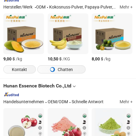
Hersteller/Werk
ODM
Kokosnuss-Pulver, Papaya-Pulver, Mango-Pulver, Ananas-Pulver, Kürbis-Pulver, Limetten-Pulver, Bananen-Pulver, Zitronen-Pulver
Mehr +
$
/kg
$
/KG
$
/kg
9,00
10,50
8,00
Kontakt
Chatten
Hunan Essence Biotech Co.,Ltd
Handelsunternehmen
OEM/ODM
Schnelle Antwort
Mehr +