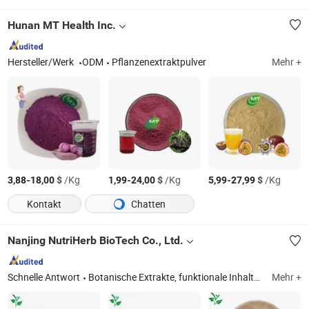
Hunan MT Health Inc.
Hersteller/Werk
ODM
Pflanzenextraktpulver
Mehr +
-
$
/Kg
-
$
/Kg
-
$
/Kg
3,88
18,00
1,99
24,00
5,99
27,99
Kontakt
Chatten
Nanjing NutriHerb BioTech Co., Ltd.
Schnelle Antwort
Botanische Extrakte, funktionale Inhaltsstoffe, natürliche Farben, Obst- und Gemüse-Pulver, liposomale Inhaltsstoffe, Pilzextrakte, Tee-Extrakte, Inhaltsstoffe für Kosmetika
Mehr +