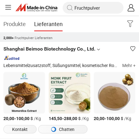
Produkte
Lieferanten
Fruchtpulver Lieferanten
2,000+
Shanghai Beimoo Biotechnology Co., Ltd.
Lebensmittelzusatzstoff, Süßungsmittel, kosmetischer Rohstoff, Ballaststoff, Natriumhyaluronat, Nahrungsergänzungsmittel, Stevia-Zucker, Mönchsfrucht, Thaumatin, Inositol / Myo-Inositol
Mehr +
-
$
/Kg
-
$
/Kg
-
$
/Kg
20,00
100,00
145,50
288,00
20,00
100,00
Kontakt
Chatten