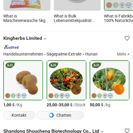
What is
What is Bulk
What is Fabrikb
Maschinenwäsche 5kg
Lebensmittelqualität
100% Natürliche
Waschpulver mit
grüner Apfel Fruchtpulver
Fruchtpulver
Fruchtduft
ohne Zuckerzusatz 100%
reines Fruchtpulver
Kingherbs Limited
Handelsunternehmen
Sägepalme-Extrakt
Hunan
Mehr +
$
/Kg
-
$
/Stück
$
/kg
1,00
25,00
35,00
50,00
Kontakt
Chatten
Shandong Shoucheng Biotechnology Co., Ltd