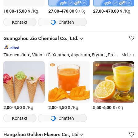
-
$
/Kg
-
$
/Kg
-
$
/Kg
10,00
15,00
27,00
470,00
27,00
470,00
Kontakt
Chatten
Guangzhou Zio Chemical Co., Ltd.
Zitronensäure, Vitamin C, Xanthan, Aspartam, Erythrit, Propylenglykol, Mentholkristall, modifizierte Stärke, Sorbit, Kaliumsorbat
Mehr +
-
$
/Kg
-
$
/Kg
-
$
/Kg
2,00
4,50
2,00
4,50
5,50
6,00
Kontakt
Chatten
Hangzhou Golden Flavors Co., Ltd