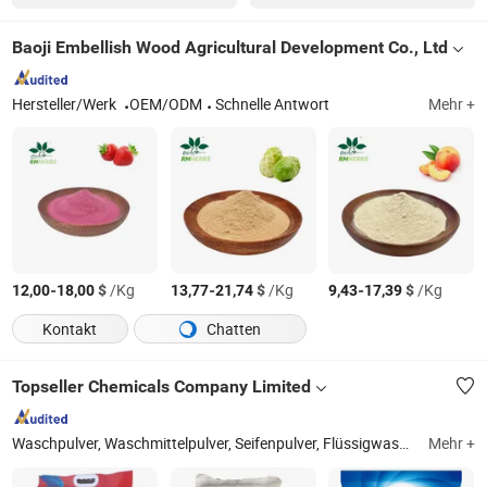
Baoji Embellish Wood Agricultural Development Co., Ltd
Hersteller/Werk
OEM/ODM
Schnelle Antwort
Mehr +
-
$
/Kg
-
$
/Kg
-
$
/Kg
12,00
18,00
13,77
21,74
9,43
17,39
Kontakt
Chatten
Topseller Chemicals Company Limited
Waschpulver, Waschmittelpulver, Seifenpulver, Flüssigwaschmittel, Geschirrspülmittel, Reinigungsmittel, Wäschewaschpulver, Pulverwaschmittel, Waschmittel in Pulverform, blaues Waschmittelpulver
Mehr +