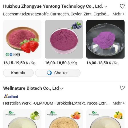
Huizhou Zhongyue Yuntong Technology Co., Ltd.
Lebensmittelzusatzstoffe, Carrageen, Ceylon-Zimt, Eigelböl, Tabasheer, Tabak, Tee, Benzoe, Algen, Kosmetik- und Körperpflegeprodukte
Mehr +
-
$
/Kg
-
$
/Kg
-
$
/Kg
16,15
19,50
16,00
18,50
16,00
18,50
Kontakt
Chatten
Wellnature Biotech Co., Ltd
Hersteller/Werk
OEM/ODM
Brokkoli-Extrakt, Yucca-Extrakt, Pflanzenextrakt
Mehr +