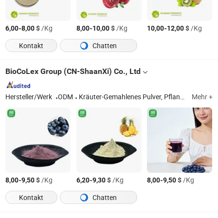
-
$
/Kg
-
$
/Kg
-
$
/Kg
6,00
8,00
8,00
10,00
10,00
12,00
Kontakt
Chatten
BioCoLex Group (CN-ShaanXi) Co., Ltd
Hersteller/Werk
ODM
Kräuter-Gemahlenes Pulver, Pflanzenextrakt, Obst- und Gemüse-Pulver, Pflanzenmonomere, biologische Fermentation, Nahrungsergänzungsmittel OEM/ODM Designservice, Hartkapseln, Weichkapseln, Gummibärchen, Tabletten, Granulate
Mehr +
-
$
/Kg
-
$
/Kg
-
$
/Kg
8,00
9,50
6,20
9,30
8,00
9,50
Kontakt
Chatten