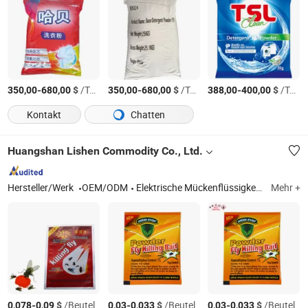
-
$
/Ton
-
$
/Ton
-
$
/Ton
350,00
680,00
350,00
680,00
388,00
400,00
Kontakt
Chatten
Huangshan Lishen Commodity Co., Ltd.
Hersteller/Werk
OEM/ODM
Elektrische Mückenflüssigkeit; Elektrische Mückenmatte; Rattenkleberfalle; Insektizid-Köder
Mehr +
-
$
/Beutel
-
$
/Beutel
-
$
/Beutel
0,078
0,09
0,03
0,033
0,03
0,033