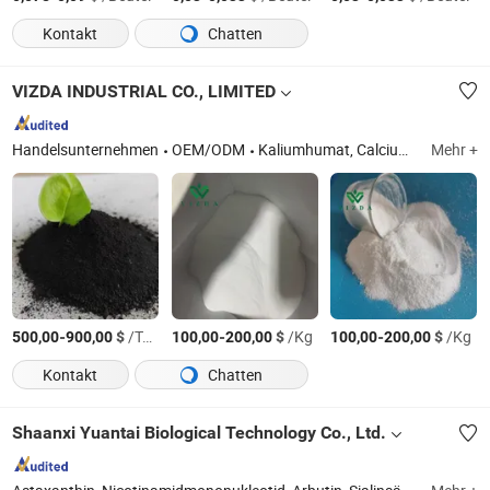
Kontakt
Chatten
VIZDA INDUSTRIAL CO., LIMITED
Handelsunternehmen
OEM/ODM
Kaliumhumat, Calciumammoniumnitrat, Harnstoff, UAN, Ammoniumsulfat, Kaliumcarbonat, Calcium-Magnesium-Nitrat, Calciumsalz, MAP, EDTA
Mehr +
-
$
/Ton
-
$
/Kg
-
$
/Kg
500,00
900,00
100,00
200,00
100,00
200,00
Kontakt
Chatten
Shaanxi Yuantai Biological Technology Co., Ltd.