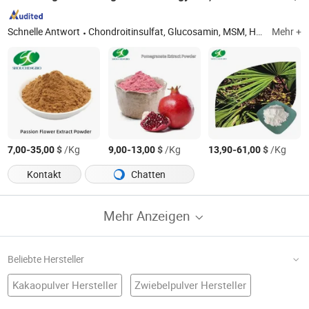
Schnelle Antwort
Chondroitinsulfat, Glucosamin, MSM, Hyaluronsäure, Nahrungsergänzungstabletten OEM, Nahrungsergänzungskapseln OEM, Nahrungsergänzungsoftgels OEM, Nahrungsergänzungsgummis OEM
Mehr +
-
$
/Kg
-
$
/Kg
-
$
/Kg
7,00
35,00
9,00
13,00
13,90
61,00
Kontakt
Chatten
Mehr Anzeigen
Beliebte Hersteller
Kakaopulver Hersteller
Zwiebelpulver Hersteller