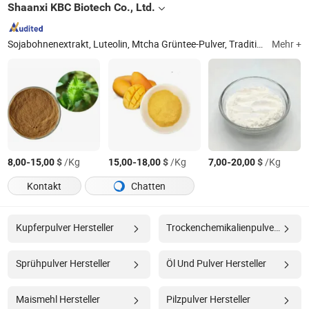
Shaanxi KBC Biotech Co., Ltd.
Sojabohnenextrakt, Luteolin, Mtcha Grüntee-Pulver, Traditionelle Chinesische Medizin, Ringelblumenextraktpulver, Pflanzenextrakt, Vitamin, Mönchsfruchtpulver, L-Glutathion reduziert, Extraktpulver
Mehr +
-
$
/Kg
-
$
/Kg
-
$
/Kg
8,00
15,00
15,00
18,00
7,00
20,00
Kontakt
Chatten
Kupferpulver Hersteller
Trockenchemikalienpulver Hersteller
Sprühpulver Hersteller
Öl Und Pulver Hersteller
Maismehl Hersteller
Pilzpulver Hersteller