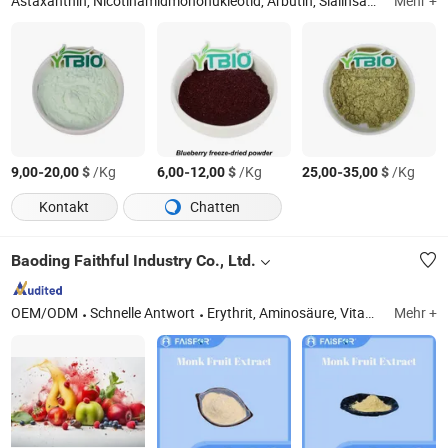
Astaxanthin, Nicotinamidmononukleotid, Arbutin, Sialinsäure, Resveratrol, Kreatinmonohydrat, Coenzym Q10, Retinal, Centella Asiatica Extrakt, Hesperidin
Mehr +
-
$
/Kg
-
$
/Kg
-
$
/Kg
9,00
20,00
6,00
12,00
25,00
35,00
Kontakt
Chatten
Baoding Faithful Industry Co., Ltd.
OEM/ODM
Schnelle Antwort
Erythrit, Aminosäure, Vitamin, Pepsin, Kollagen
Mehr +