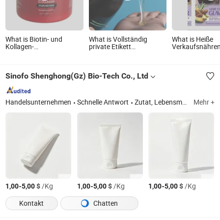
What is Biotin- und
What is Vollständig
What is Heiße
Kollagen-
private Etikett
Verkaufsnähre
Haarpflegecreme Private
ammoniakfreie
professionelle
Label für afrikanisches
permanente
Haarfärbecrem
Haar Stylingcreme 250ml
Haarfärbecreme
Haarfärbecrem
Sinofo Shenghong(Gz) Bio-Tech Co., Ltd
Handelsunternehmen
Schnelle Antwort
Zutat, Lebensmittelzutat, Hautpflegezutat
Mehr +
-
$
/Kg
-
$
/Kg
-
$
/Kg
1,00
5,00
1,00
5,00
1,00
5,00
Kontakt
Chatten