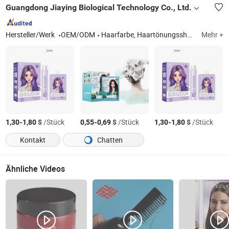
Guangdong Jiaying Biological Technology Co., Ltd.
Hersteller/Werk
OEM/ODM
Haarfarbe, Haartönungsshampoo, Bleichpulver, Haarglättungscreme, Shampoo und Conditioner, Haarpflege
Mehr +
-
$
/Stück
-
$
/Stück
-
$
/Stück
1,30
1,80
0,55
0,69
1,30
1,80
Kontakt
Chatten
Ähnliche Videos