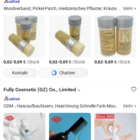
Wundverband, Pickel-Patch, medizinisches Pflaster, Kräuter-Patch, Klebebandrolle, chirurgischer Inzisionsverband, selbstklebende PU-Filmrolle, medizinischer PU-Film, Silikon-Schaumverband, Hydrocolloid-Wundverband
Mehr +
-
$
/Stück
-
$
/Stück
-
$
/Stück
0,62
0,69
0,62
0,69
0,62
0,69
Kontakt
Chatten
Fully Cosmetic (GZ) Co., Limited
ODM
Haaraufbaufasern, Haartönung Schnelle Farb-Mousse, Haarlinienpuder, Haarfärbung, Haarshampoo, Sprühapplikator, 360 Grad Spiegel, Fastcolor Kamm, Haarspülung, Haarlinienoptimierer
Mehr +