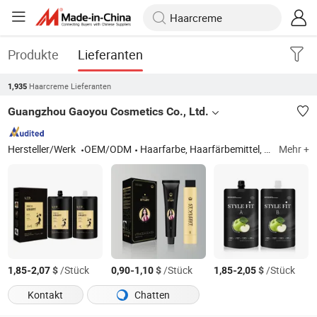
Produkte
Lieferanten
Haarcreme Lieferanten
1,935
Guangzhou Gaoyou Cosmetics Co., Ltd.
Hersteller/Werk
OEM/ODM
Haarfarbe, Haarfärbemittel, Shampoo, Haarpflege
Mehr +
-
$
/Stück
-
$
/Stück
-
$
/Stück
1,85
2,07
0,90
1,10
1,85
2,05
Kontakt
Chatten