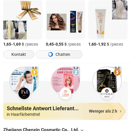
-
$
/pieces
-
$
/pieces
-
$
/pieces
1,65
1,69
0,45
0,55
1,60
1,92
Kontakt
Chatten
Schnellste Antwort Lieferanten
Weniger als 2 h
in Haarfärbemittel
Zhejiang Chenxin Cosmetic Co., Ltd.