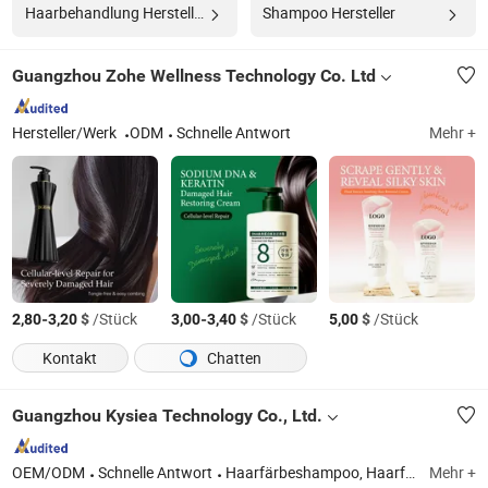
Haarbehandlung Hersteller
Shampoo Hersteller
Guangzhou Zohe Wellness Technology Co. Ltd
Hersteller/Werk
ODM
Schnelle Antwort
Mehr +
-
$
/Stück
-
$
/Stück
$
/Stück
2,80
3,20
3,00
3,40
5,00
Kontakt
Chatten
Guangzhou Kysiea Technology Co., Ltd.
OEM/ODM
Schnelle Antwort
Haarfärbeshampoo, Haarfarbe, Shampoo, Shampoo und Conditioner, Dauerwelle Lotion, Seife, Duschgel, Haarpflege, Haarpflege Styling, Körperlotion
Mehr +