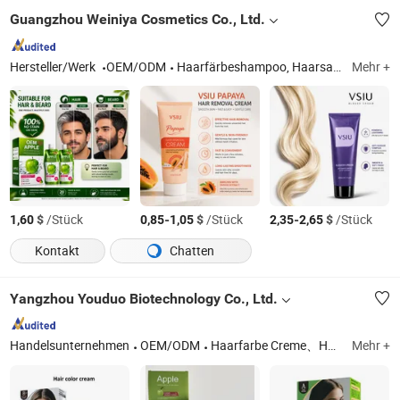
Guangzhou Weiniya Cosmetics Co., Ltd.
Hersteller/Werk
OEM/ODM
Haarfärbeshampoo, Haarsampoo, Haarspülung
Mehr +
$
/Stück
-
$
/Stück
-
$
/Stück
1,60
0,85
1,05
2,35
2,65
Kontakt
Chatten
Yangzhou Youduo Biotechnology Co., Ltd.
Handelsunternehmen
OEM/ODM
Haarfarbe Creme、Haarfärbepulver、Schwarzes Haar Shampoo、Haarfarbe Shampoo
Mehr +