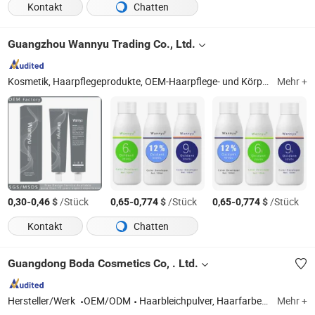
Kontakt
Chatten
Guangzhou Wannyu Trading Co., Ltd.
Kosmetik, Haarpflegeprodukte, OEM-Haarpflege- und Körperpflegeprodukte, Waschmittel und Haushaltsreinigungsprodukte, OEM-Waschmittel, OEM-Haushaltsreinigungsprodukte, Haarshampoo, Haarspülung, Haarkur, Haarfarbe, Haarfärbemittel, Haarbleichpulver, Haarperm und Haarwachs und Haargel, Waschmittelblätter und Waschmittel-Pods
Mehr +
-
$
/Stück
-
$
/Stück
-
$
/Stück
0,30
0,46
0,65
0,774
0,65
0,774
Kontakt
Chatten
Guangdong Boda Cosmetics Co, . Ltd.
Hersteller/Werk
OEM/ODM
Haarbleichpulver, Haarfarbe, Haarbleichcreme, Haarfarbespülung, semi-permanente Haarfarbe, Haarshampoo, Haarspülung, Haarmaske, Haarbehandlung
Mehr +