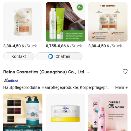
-
$
/Stück
-
$
/Stück
-
$
/Stück
3,80
4,50
0,755
0,86
3,80
4,50
Kontakt
Chatten
Reina Cosmetics (Guangzhou) Co., Ltd.
Hautpflegeprodukte, Haarpflegeprodukte, Körperpflegeprodukte, Haarfärbe- und Dauerwellenprodukte, Sonnenschutzprodukte, Minoxidil, Sonnenpflegeprodukte, Körperpflegeprodukte, rezeptfreie Körperpflege, Aerosol-Körperpflege
Mehr +