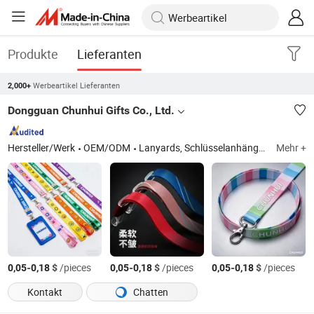
Produkte
Lieferanten
Werbeartikel Lieferanten
2,000+
Dongguan Chunhui Gifts Co., Ltd.
Hersteller/Werk
OEM/ODM
Lanyards, Schlüsselanhänger, Wasserflaschenriemen, Kartenhalter, Brillenband
Mehr +
-
$
/pieces
-
$
/pieces
-
$
/pieces
0,05
0,18
0,05
0,18
0,05
0,18
Kontakt
Chatten