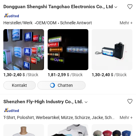
Dongguan Shengshi Tangchao Electronics Co., Ltd
Hersteller/Werk
OEM/ODM
Schnelle Antwort
Mehr +
-
$
/Stück
-
$
/Stück
-
$
/Stück
1,30
2,40
1,81
2,59
1,30
2,40
Kontakt
Chatten
Shenzhen Fly-High Industry Co., Ltd.
T-Shirt, Poloshirt, Werbeartikel, Mütze, Schürze, Jacke, Schal, Trägershirt, Handtuch, Hut
Mehr +