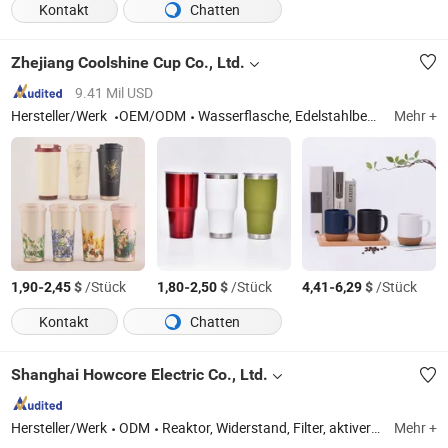
Kontakt
Chatten
Zhejiang Coolshine Cup Co., Ltd.
9.41 Mil USD
Hersteller/Werk
OEM/ODM
Wasserflasche, Edelstahlbecher, Edelstahl-Vakuumflasche, Edelstahlbecher, Edelstahlmug, Edelstahlwasserflasche, Becher, Vakuumflasche, Tasse, Mug
Mehr +
-
$
/Stück
-
$
/Stück
-
$
/Stück
1,90
2,45
1,80
2,50
4,41
6,29
Kontakt
Chatten
Shanghai Howcore Electric Co., Ltd.
Hersteller/Werk
ODM
Reaktor, Widerstand, Filter, aktiver Leistungsfilter, Transformator, Bremseneinheit, Heizung, Spannungsregler
Mehr +