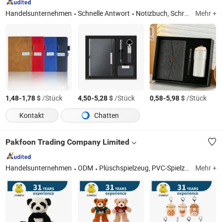
Handelsunternehmen
Schnelle Antwort
Notizbuch, Schreibwaren
Mehr +
-
$
/Stück
-
$
/Stück
-
$
/Stück
1,48
1,78
4,50
5,28
0,58
5,98
Kontakt
Chatten
Pakfoon Trading Company Limited
Handelsunternehmen
ODM
Plüschspielzeug, PVC-Spielzeug, Haustierspielzeug, Babyausstattung, weiches Spielzeug, funktionales Spielzeug, gefülltes Spielzeug, Stofftier
Mehr +