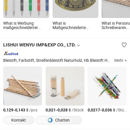
What is Werbung
What is
What is Persona
maßgeschneiderter
Maßgeschneiderte
Schreibwaren
Werbeartikel günstigster
Gestaltung 3D Logo
Werbegeschenk B
Aluminium-
Metall Männer Gold
Freundlicher rec
Kugelschreiber-Stift aktiv
Militär Usn Gürtel
runder HB-Bleist
LISHUI WENYU IMP&EXP CO., LTD.
für Android-Handys
Schnallen für
Branddruck
Werbezwecke
Bleistift, Farbstift, Streifenbleistift Naturholz, Hb Bleistift Holzbleistift, Radiergummi, 2b Bleistifte, Werbebleistift, Geschenkbleistift, Zeichenbleistift, Radierer
Mehr +
-
$
/pcs
-
$
/Stück
-
$
/Stück
0,129
0,143
0,021
0,028
0,0217
0,036
Kontakt
Chatten