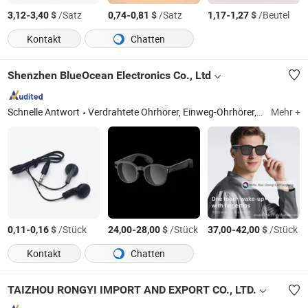
-
$
/Satz
-
$
/Satz
-
$
/Beutel
3,12
3,40
0,74
0,81
1,17
1,27
Kontakt
Chatten
Shenzhen BlueOcean Electronics Co., Ltd
Schnelle Antwort
Verdrahtete Ohrhörer, Einweg-Ohrhörer, Flugzeugkopfhörer, Touristenführer-Ohrhörer, Telefonkopfhörer, Mikrofone, Datenkabel, andere elektronische Produkte
Mehr +
-
$
/Stück
-
$
/Stück
-
$
/Stück
0,11
0,16
24,00
28,00
37,00
42,00
Kontakt
Chatten
TAIZHOU RONGYI IMPORT AND EXPORT CO., LTD.