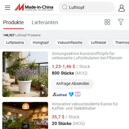
Produkte
Lieferanten
Lufttopf
Produkte
146,927
Luftplasma
Honigtopf
Vakuumflasche
Luftheizer
Thermos
Atmungsaktive Kunststofftöpfe für
verbesserte Luftzirkulation bei Pflanzen
Haining Huajin Plastics Co., Ltd.
/ Stück
1,23-1,46 $
Zhejiang, China
Seit 2025
(MOQ)
800 Stücke
Anfrage Absenden
Innovative vakuumisolierte Kanne für
Kaffee- und Teeliebhaber
Ancheng Hardware Manufacturing Co., Ltd.
/ Stück
35,7 $
Guangdong, China
Seit 2026
(MOQ)
20 Stücke