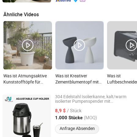
Ähnliche Videos
Was ist Atmungsaktive
Was ist Kreativer
Was ist
Kunststofftöpfe für
Zementblumentopf mit
Luftbeschneide
verbesserte
Luftpflanze und
Blaubeer-Topf, 
Luftzirkulation bei
Moosball-Diffusor
PP-Pflanzenbeh
304 Edelstahl Isolierkanne, kalt/warm
Pflanzen
Wurzelkontrolle
isolierter Pumpenspender mit
GUANGZHOU SURE UP COMMODITY LIMITED
Becherhalter für das Camping
/ Stück
8,9 $
Guangdong, China
Seit 2014
(MOQ)
1.000 Stücke
Anfrage Absenden