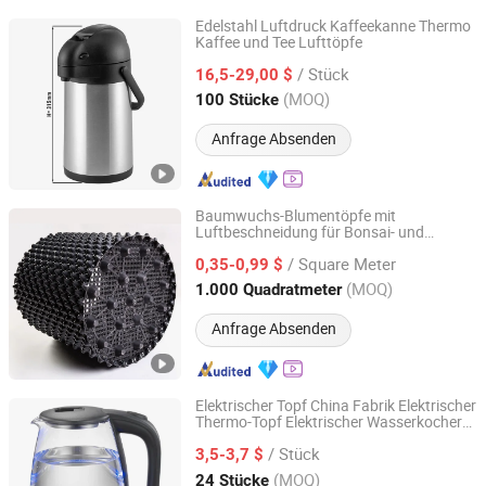
Edelstahl Luftdruck Kaffeekanne Thermo
Kaffee und Tee Lufttöpfe
GGMGASTRO (QINGDAO) INTERNATIONAL CO., LTD.
/ Stück
16,5-29,00 $
Shandong, China
Seit 2022
(MOQ)
100 Stücke
Anfrage Absenden
Baumwuchs-Blumentöpfe mit
Luftbeschneidung für Bonsai- und
Sichuan Zhifang Net Industry Co., Ltd.
Hydroponikanbau
/ Square Meter
0,35-0,99 $
Sichuan, China
Seit 2019
(MOQ)
1.000 Quadratmeter
Anfrage Absenden
Elektrischer Topf China Fabrik Elektrischer
Thermo-Topf Elektrischer Wasserkocher
Dongguan Jinsen Craft Technology Co., Ltd.
Elektrischer Glas-Teekessel Thermo-Topf
/ Stück
Elektrischer Thermo-
Elektrischer
3,5-3,7 $
Lufttopf
Wasserkocher Kochender Wasser-Topf
Guangdong, China
Seit 2020
(MOQ)
24 Stücke