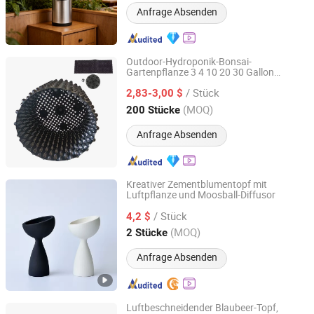
Anfrage Absenden
Outdoor-Hydroponik-Bonsai-
Gartenpflanze 3 4 10 20 30 Gallon
Taizhou Shengerda Plastic Co., Ltd.
Container Chassis Roll Wurzel-
/ Stück
Luftbeschneidungstöpfe für Blumen und
2,83-3,00 $
Bäume
Zhejiang, China
Seit 2007
(MOQ)
200 Stücke
Anfrage Absenden
Kreativer Zementblumentopf mit
Luftpflanze und Moosball-Diffusor
Chaozhou Chaoan Yirui Ceramics Factory
/ Stück
4,2 $
Guangdong, China
Seit 2025
(MOQ)
2 Stücke
Anfrage Absenden
Luftbeschneidender Blaubeer-Topf,