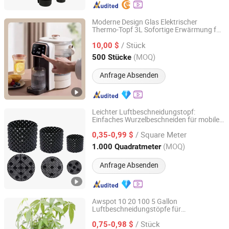
Moderne Design Glas Elektrischer
Thermo-Topf 3L Sofortige Erwärmung für
LIANYUNGANG KAESHING INTERNATIONAL TRADING
Kaffee & Tee Baby Milch
CO., LTD.
/ Stück
Temperaturanzeige Warmhalten Digitaler
10,00 $
Glas Elektrischer
Lufttopf
(MOQ)
500 Stücke
Jiangsu, China
Seit 2019
Anfrage Absenden
Leichter Luftbeschneidungstopf:
Einfaches Wurzelbeschneiden für mobile
Sichuan Zhifang Net Industry Co., Ltd.
Gewächshäuser
/ Square Meter
0,35-0,99 $
Sichuan, China
Seit 2019
(MOQ)
1.000 Quadratmeter
Anfrage Absenden
Awspot 10 20 100 5 Gallon
Luftbeschneidungstöpfe für
Better Swell Co., Ltd.
Heidelbeeren, Pflanzen,
/ Stück
Olivenbaumwurzeln, schnell wachsender
0,75-0,98 $