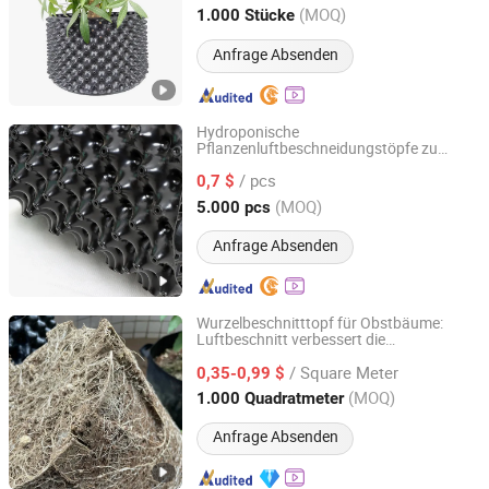
Bonsaitopf
Guangdong, China
Seit 2021
(MOQ)
1.000 Stücke
Anfrage Absenden
Hydroponische
Pflanzenluftbeschneidungstöpfe zu
Alusen(Dalian)Gardening Co., Ltd
verkaufen
/ pcs
0,7 $
Liaoning, China
Seit 2025
(MOQ)
5.000 pcs
Anfrage Absenden
Wurzelbeschnitttopf für Obstbäume:
Luftbeschnitt verbessert die
Sichuan Zhifang Net Industry Co., Ltd.
Nährstoffaufnahme
/ Square Meter
0,35-0,99 $
Sichuan, China
Seit 2019
(MOQ)
1.000 Quadratmeter
Anfrage Absenden