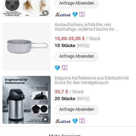
Anfrage Absenden
Auslaufsichere, luftdichte, rein
titanhaltige, isolierte Flasche für
Baoji Titanium Progress New Technology Co., Ltd.
Hotelcatering
/ Stück
15,00-25,00 $
Shaanxi, China
Seit 2026
(MOQ)
10 Stücke
Anfrage Absenden
Elegante Kaffeekanne aus Edelstahl mit
Druck für den Hotelgebrauch
Ancheng Hardware Manufacturing Co., Ltd.
/ Stück
35,7 $
Guangdong, China
Seit 2026
(MOQ)
20 Stücke
Anfrage Absenden