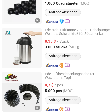
Sichuan, China
Seit 2019
(MOQ)
1.000 Quadratmeter
Anfrage Absenden
Edelstahl Luftkanne 2.5 5.0L Hebelpumpe
Weithals-Schwenkfuß für Südamerika
GUANGZHOU SURE UP COMMODITY LIMITED
/ Stück
8,35 $
Guangdong, China
Seit 2014
(MOQ)
3.000 Stücke
Anfrage Absenden
Pde Luftbeschneidungsbehälter
Wachstums Topf
Alusen(Dalian)Gardening Co., Ltd
/ pcs
0,7 $
Liaoning, China
Seit 2025
(MOQ)
5.000 pcs
Anfrage Absenden