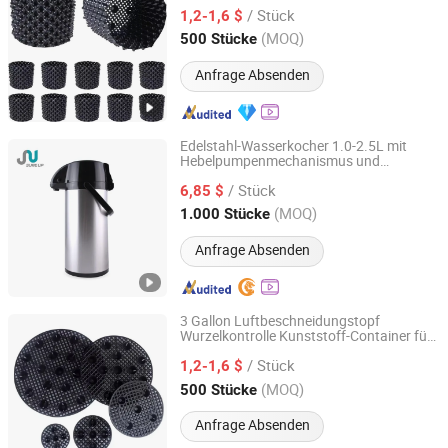
hydroponische Pflanzenwurzeln
/ Stück
1,2-1,6 $
Sichuan, China
Seit 2019
(MOQ)
500 Stücke
Anfrage Absenden
Edelstahl-Wasserkocher 1.0-2.5L mit
Hebelpumpenmechanismus und
GUANGZHOU SURE UP COMMODITY LIMITED
Glasinnenteil
/ Stück
6,85 $
Guangdong, China
Seit 2014
(MOQ)
1.000 Stücke
Anfrage Absenden
3 Gallon Luftbeschneidungstopf
Wurzelkontrolle Kunststoff-Container für
Sichuan Zhifang Net Industry Co., Ltd.
Baumschulen
/ Stück
1,2-1,6 $
Sichuan, China
Seit 2019
(MOQ)
500 Stücke
Anfrage Absenden