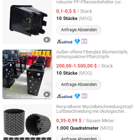
robuster PP-Pflanzenbehälter zur
Qingdao Rearun Industrial Co., Ltd.
Wurzelkontrolle
/ Stück
0,1-0,5 $
Shandong, China
Seit 2021
(MOQ)
10 Stücke
Anfrage Absenden
Außen offene Fiberglas-Blumentöpfe,
atmungsaktive Pflanztöpfe
Shenzhen Xinfangzhen Technology Co., Ltd.
/ Stück
200,00-1.500,00 $
Guangdong, China
Seit 2025
(MOQ)
10 Stücke
Anfrage Absenden
Recycelbarer Wurzelbeschneidungstopf:
Luftbeschneidung mit ökologischer
Sichuan Zhifang Net Industry Co., Ltd.
Nachhaltigkeit
/ Square Meter
0,35-0,99 $
Sichuan, China
Seit 2019
(MOQ)
1.000 Quadratmeter
Anfrage Absenden