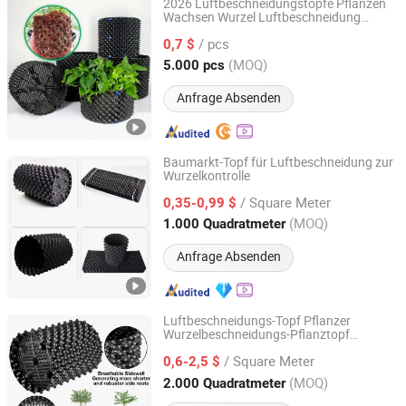
2026 Luftbeschneidungstöpfe Pflanzen
Wachsen Wurzel Luftbeschneidung
Alusen(Dalian)Gardening Co., Ltd
Container Töpfe
/ pcs
0,7 $
Liaoning, China
Seit 2025
(MOQ)
5.000 pcs
Anfrage Absenden
Baumarkt-Topf für Luftbeschneidung zur
Wurzelkontrolle
Sichuan Zhifang Net Industry Co., Ltd.
/ Square Meter
0,35-0,99 $
Sichuan, China
Seit 2019
(MOQ)
1.000 Quadratmeter
Anfrage Absenden
Luftbeschneidungs-Topf Pflanzer
Wurzelbeschneidungs-Pflanztopf
Sichuan Zhifang Net Industry Co., Ltd.
Behälter Setzling Baumschule
/ Square Meter
Landwirtschaft
0,6-2,5 $
Sichuan, China
Seit 2019
(MOQ)
2.000 Quadratmeter