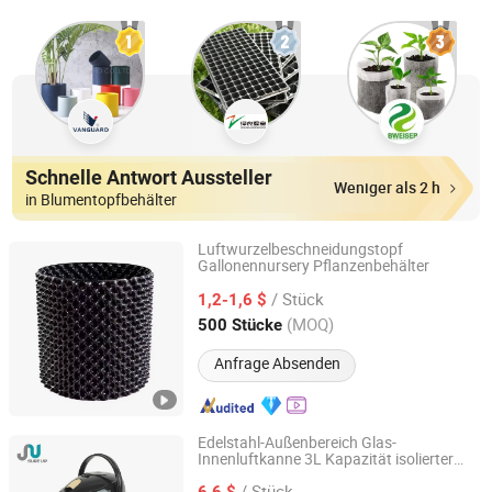
Schnelle Antwort Aussteller
Weniger als 2 h
in Blumentopfbehälter
Luftwurzelbeschneidungstopf
Gallonennursery Pflanzenbehälter
Sichuan Zhifang Net Industry Co., Ltd.
/ Stück
1,2-1,6 $
Sichuan, China
Seit 2019
(MOQ)
500 Stücke
Anfrage Absenden
Edelstahl-Außenbereich Glas-
Innenluftkanne 3L Kapazität isolierter
GUANGZHOU SURE UP COMMODITY LIMITED
Wasserspender mit Öffnen-Lid-Taste
/ Stück
6,6 $