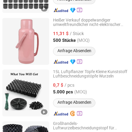
Heißer Verkauf doppelwandiger
umweltfreundlicher nicht-elektrischer
Jinjiang Jiaxing Import and Export Co., Ltd.
Lufttöpfe
/ Stück
11,31 $
Fujian, China
Seit 2020
(MOQ)
500 Stücke
Anfrage Absenden
15L Luftpflanzer Töpfe Kleine Kunststoff
Luftbeschneidungstöpfe Wurzeln
Alusen(Dalian)Gardening Co., Ltd
/ pcs
0,7 $
Liaoning, China
Seit 2025
(MOQ)
5.000 pcs
Anfrage Absenden
Großhandels-
Luftwurzelbeschneidungstopf für
Sichuan Zhifang Net Industry Co., Ltd.