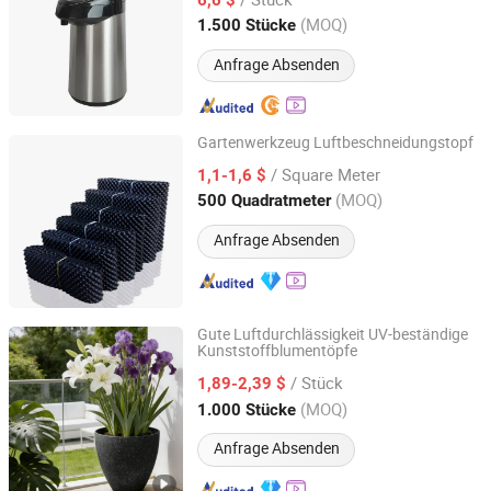
Guangdong, China
Seit 2014
(MOQ)
1.500 Stücke
Anfrage Absenden
Gartenwerkzeug Luftbeschneidungstopf
Sichuan Zhifang Net Industry Co., Ltd.
/ Square Meter
1,1-1,6 $
(MOQ)
500 Quadratmeter
Sichuan, China
Seit 2019
Anfrage Absenden
Gute Luftdurchlässigkeit UV-beständige
Kunststoffblumentöpfe
Haining Huajin Plastics Co., Ltd.
/ Stück
1,89-2,39 $
Zhejiang, China
Seit 2025
(MOQ)
1.000 Stücke
Anfrage Absenden