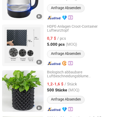
Anfrage Absenden
HDPE-Anlagen Croot-Container
Luftwurztopf
Alusen(Dalian)Gardening Co., Ltd
/ pcs
0,7 $
Liaoning, China
Seit 2025
(MOQ)
5.000 pcs
Anfrage Absenden
Biologisch abbaubare
Luftbeschneidungsblume
Sichuan Zhifang Net Industry Co., Ltd.
Hydroponisches Wurzelkontrollbehälter
/ Stück
1,2-1,6 $
Sichuan, China
Seit 2019
(MOQ)
500 Stücke
Anfrage Absenden