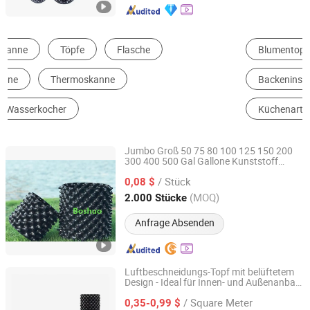
Blumentopfbehälter
Kunststoffgewächshaus
Backeninstrument
Vakumn und Warmwasserflasche
Küchenartikel Set
Samenschale und Pflanztopf
Jumbo Groß 50 75 80 100 125 150 200
300 400 500 Gal Gallone Kunststoff
Shijiazhuang Boshuo New Material Co., Ltd.
Garten Baum Wurzel Drainage Luft
/ Stück
Beschneidung Pflanzen Baumschule
0,08 $
Setzling Pflanztopf China Anbieter
Hebei, China
Seit 2019
(MOQ)
2.000 Stücke
Anfrage Absenden
Luftbeschneidungs-Topf mit belüftetem
Design - Ideal für Innen- und Außenanbau
Sichuan Zhifang Net Industry Co., Ltd.
von Pflanzen
/ Square Meter
0,35-0,99 $