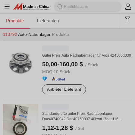
Produkte
Lieferanten
113792
Auto-Nabenlager
Produkte
Guter Preis Auto Radnabenlager für Vios 424500d030
50,00-160,00 $
/ Stück
MOQ:
10 Stück
Anbieter Lieferant
Standardgröße guter Preis Radnabenlager
Dac40740042 Dac40750037 40bwd17dac116
(90363-T) Auto Lager ...
1,12-1,28 $
/ Set