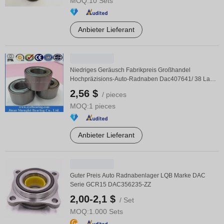
MOQ:
10 Sets
Anbieter Lieferant
Niedriges Geräusch Fabrikpreis Großhandel
Hochpräzisions-Auto-Radnaben Dac407641/ 38 Lager
für ...
2,56 $
/ pieces
MOQ:
1 pieces
Anbieter Lieferant
Guter Preis Auto Radnabenlager LQB Marke DAC
Serie GCR15 DAC356235-ZZ
2,00-2,1 $
/ Set
MOQ:
1.000 Sets