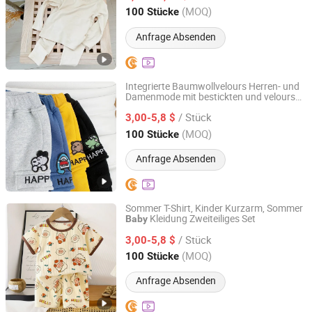
Henan, China
Seit 2025
(MOQ)
100 Stücke
Anfrage Absenden
Integrierte Baumwollvelours Herren- und
Damenmode mit bestickten und velours
Henan Feishuai Import and Export Trading Co., Ltd.
Sporthosen, Kinder
warme
Baby
/ Stück
Laternenwächterhosen, Baumwollhosen
3,00-5,8 $
Henan, China
Seit 2025
(MOQ)
100 Stücke
Anfrage Absenden
Sommer T-Shirt, Kinder Kurzarm, Sommer
Kleidung Zweiteiliges Set
Baby
Henan Feishuai Import and Export Trading Co., Ltd.
/ Stück
3,00-5,8 $
Henan, China
Seit 2025
(MOQ)
100 Stücke
Anfrage Absenden