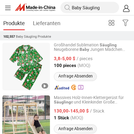
Produkte
Lieferanten
Baby Säugling
Produkte
102,557
Großhandel Sublimation
Säugling
Neugeborene
Jungen Mädchen
Baby
Goldely Garment Import and Export Inc.
Jumpsuits
/ pieces
3,8-5,00 $
Guangdong, China
Seit 2025
(MOQ)
100 pieces
Anfrage Absenden
Massives Holz-Innen-Klettergerüst für
e und Kleinkinder Große
Säugling
Yiwu Cassue Trading Co., Ltd
Kombinationsspielstruktur mit
/ Stück
sensorischen
sets
130,00-145,00 $
Baby
Zhejiang, China
Seit 2024
(MOQ)
1 Stück
Anfrage Absenden