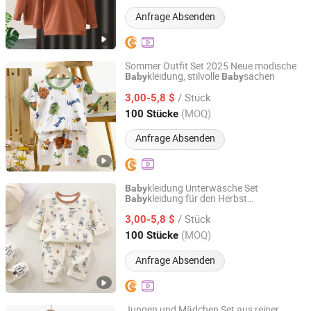
Anfrage Absenden
Sommer Outfit Set 2025 Neue modische
kleidung, stilvolle
sachen
Baby
Baby
Henan Feishuai Import and Export Trading Co., Ltd.
/ Stück
3,00-5,8 $
Henan, China
Seit 2025
(MOQ)
100 Stücke
Anfrage Absenden
kleidung Unterwäsche Set
Baby
kleidung für den Herbst
Baby
Henan Feishuai Import and Export Trading Co., Ltd.
Herbstshorts Frühling und Herbst
/ Stück
Jungenkleidung
3,00-5,8 $
Henan, China
Seit 2025
(MOQ)
100 Stücke
Anfrage Absenden
Jungen und Mädchen Set aus reiner