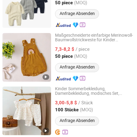
Fujian, China
Seit 2022
(MOQ)
50 piece
Anfrage Absenden
Maßgeschneiderte einfarbige Merinowoll-
Baumwollstrickweste für Kinder
Quanzhou Yilijia International Trade Co., Ltd.
strampler
Baby
/ piece
7,3-8,2 $
Fujian, China
Seit 2022
(MOQ)
50 piece
Anfrage Absenden
Kinder Sommerbekleidung,
Damenbekleidung, modisches Set,
Henan Feishuai Import and Export Trading Co., Ltd.
westlicher Stil,
mädchenbekleidung,
Baby
/ Stück
Mädchenbekleidung
3,00-5,8 $
Henan, China
Seit 2025
(MOQ)
100 Stücke
Anfrage Absenden