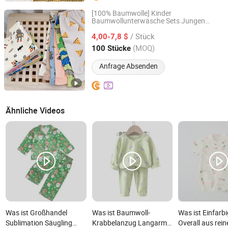
[100% Baumwolle] Kinder
Baumwollunterwäsche Sets Jungen
Henan Feishuai Import and Export Trading Co., Ltd.
Mädchen Herbstkleidung Herbsthosen
/ Stück
kleidung
4,00-7,8 $
Baby
Henan, China
Seit 2025
(MOQ)
100 Stücke
Anfrage Absenden
Ähnliche Videos
Was ist Großhandel
Was ist Baumwoll-
Was ist Einfarb
Sublimation Säugling
Krabbelanzug Langarm
Overall aus rei