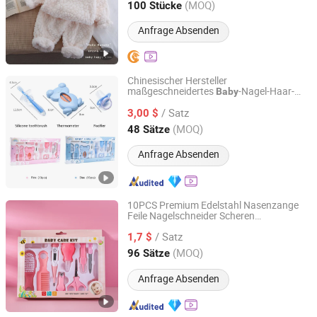
Henan, China
Seit 2025
(MOQ)
100 Stücke
Anfrage Absenden
Chinesischer Hersteller
maßgeschneidertes
-Nagel-Haar-
Baby
Nanjing Ihome Comfort Co., Ltd.
Schönheitsset Pflege-Set für
e
Säugling
/ Satz
sicheres
-Pflegeset
3,00 $
Baby
Jiangsu, China
Seit 2022
(MOQ)
48 Sätze
Anfrage Absenden
10PCS Premium Edelstahl Nasenzange
Feile Nagelschneider Scheren
Nanjing Ihome Comfort Co., Ltd.
Neugeborenes Kleinkind Maniküre
Baby
/ Satz
Gesundheitspflege Set für Kinder
1,7 $
Jiangsu, China
Seit 2022
(MOQ)
96 Sätze
Anfrage Absenden