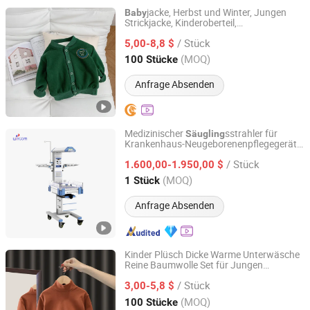
jacke, Herbst und Winter, Jungen
Baby
Strickjacke, Kinderoberteil,
Henan Feishuai Import and Export Trading Co., Ltd.
bekleidung für draußen
Baby
/ Stück
5,00-8,8 $
Henan, China
Seit 2025
(MOQ)
100 Stücke
Anfrage Absenden
Medizinischer
sstrahler für
Säugling
Krankenhaus-Neugeborenenpflegegeräte
Wincom Company Ltd.
für Neugeborene
/ Stück
1.600,00-1.950,00 $
Hunan, China
Seit 2013
(MOQ)
1 Stück
Anfrage Absenden
Kinder Plüsch Dicke Warme Unterwäsche
Reine Baumwolle Set für Jungen
Henan Feishuai Import and Export Trading Co., Ltd.
Mädchen und
s Winterkleidung
Baby
/ Stück
3,00-5,8 $
Henan, China
Seit 2025
(MOQ)
100 Stücke