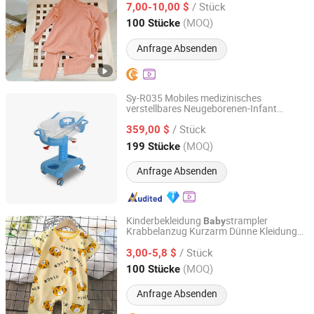
/ Stück
und Hosen, Unterwäsche für Kinder aus
7,00-10,00 $
Baumwolle
Henan, China
Seit 2025
(MOQ)
100 Stücke
Anfrage Absenden
Sy-R035 Mobiles medizinisches
verstellbares Neugeborenen-Infant
GUANGZHOU SUNNYMED LIMITED
bett
Baby
/ Stück
359,00 $
Guangdong, China
Seit 2022
(MOQ)
199 Stücke
Anfrage Absenden
Kinderbekleidung
strampler
Baby
Krabbelanzug Kurzarm Dünne Kleidung
Henan Feishuai Import and Export Trading Co., Ltd.
Säugling
Baby
/ Stück
3,00-5,8 $
Henan, China
Seit 2025
(MOQ)
100 Stücke
Anfrage Absenden