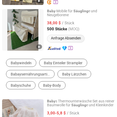
-Mobile für
e und
Baby
Säugling
Neugeborene
Jinan Wellda Trade Corporation Ltd
/ Stück
38,00 $
Shandong, China
Seit 2020
(MOQ)
500 Stücke
Anfrage Absenden
Babywindeln
Baby Einteiler Strampler
Babaysernährungsartikel
Baby Lätzchen
Babyschuhe
Baby-Body
s Thermounterwäsche Set aus reiner
Baby
Baumwolle für
e und Kleinkinder
Säugling
Henan Feishuai Import and Export Trading Co., Ltd.
/ Stück
3,00-5,8 $