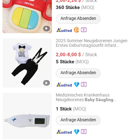
2,00-2,28 $
Guangdong, China
Seit 2025
(MOQ)
360 Stücke
Anfrage Absenden
2025 Sommer Neugeborenen Jungen
Erstes Geburtstagsoutfit Infant
Shanghai Hexuan Baby Products Co., Ltd.
Baumwolle Kurzarm Overall Hosen 2PCS
/ Stück
Lässige einfarbige Kleinkind
2,00-8,00 $
Baby
Shanghai, China
Seit 2020
(MOQ)
5 Stücke
Anfrage Absenden
Medizinisches Krankenhaus
Neugeborenes
Baby
Säugling
FOSHAN CONCERN MEDICAL EQUIPMENT CO.,LTD.
Bilirubinometer
(MOQ)
1 Stück
Guangdong, China
Seit 2022
Anfrage Absenden