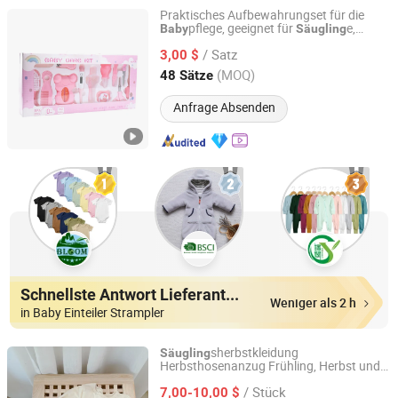
Praktisches Aufbewahrungset für die
pflege, geeignet für
e,
Baby
Säugling
Nanjing Ihome Comfort Co., Ltd.
Gesundheits- und Pflegeprodukte
/ Satz
3,00 $
Jiangsu, China
Seit 2022
(MOQ)
48 Sätze
Anfrage Absenden
Schnellste Antwort Lieferanten
Weniger als 2 h
in Baby Einteiler Strampler
sherbstkleidung
Säugling
Herbsthosenanzug Frühling, Herbst und
Henan Feishuai Import and Export Trading Co., Ltd.
Winter Kinderunterwäsche warme geteilte
/ Stück
Jungen Mädchen
7,00-10,00 $
Baby