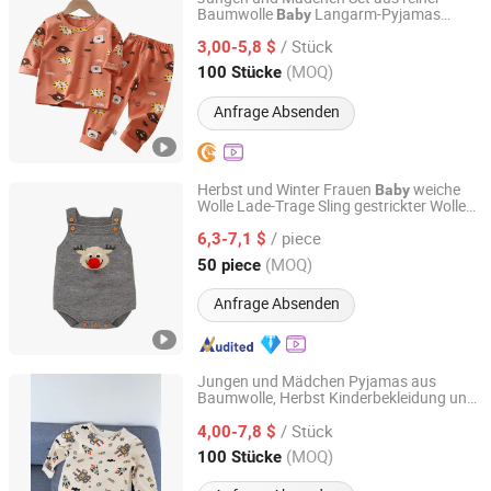
Baumwolle
Langarm-Pyjamas
Baby
Henan Feishuai Import and Export Trading Co., Ltd.
Frühling und Herbst Hauskleidung
Baby
/ Stück
Split-Unterwäsche
3,00-5,8 $
Henan, China
Seit 2025
(MOQ)
100 Stücke
Anfrage Absenden
Herbst und Winter Frauen
weiche
Baby
Wolle Lade-Trage Sling gestrickter Wolle
Quanzhou Yilijia International Trade Co., Ltd.
Halter
Overall
Baby
/ piece
6,3-7,1 $
Fujian, China
Seit 2022
(MOQ)
50 piece
Anfrage Absenden
Jungen und Mädchen Pyjamas aus
Baumwolle, Herbst Kinderbekleidung und
Henan Feishuai Import and Export Trading Co., Ltd.
Hosen Set aus Baumwollunterwäsche,
/ Stück
Herbst- und Winterhausanzug
4,00-7,8 $
Baby
Henan, China
Seit 2025
(MOQ)
100 Stücke