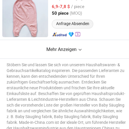
Jungen und Mädchen
Wollstrampler
Baby
/ piece
6,9-7,8 $
Fujian, China
Seit 2022
(MOQ)
50 piece
Anfrage Absenden
Mehr Anzeigen
Stöbern Sie und lassen Sie sich von unserem Haushaltswaren- &
Gebrauchsartikelkatalog inspirieren. Die passenden Lieferanten zu
kennen, kann den entscheidenden Unterschied für Ihren
zukünftigen Geschäftserfolg ausmachen. Entdecken Sie
erstaunliche neue Produktideen und frischen Sie Ihre aktuelle
Einkaufsliste auf. Beschaffen Sie von geprüften Haushaltsprodukt-
Lieferanten & Leichtindustrie-Herstellern aus China. Schauen Sie
sich die vorstehende Liste der großen Hersteller von Baby Säugling
fabrik an und vergleichen Sie ähnliche Auswahlmöglichkeiten, wie
z. B. Baby Säugling fabrik, Baby Säugling fabrik, Baby Säugling
fabrik. Made-in-China.com ist der ideale Ort, um führende Hersteller
der Haushaltswarenindustrie aus den Hauptregionen Chinas zu