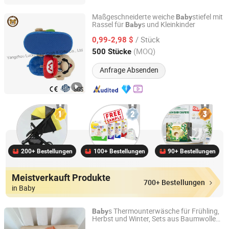
Maßgeschneiderte weiche
stiefel mit
Baby
Rassel für
s und Kleinkinder
Baby
Yangzhou Lucky Bear Craft & Gifts Co., Ltd.
/ Stück
0,99-2,98 $
Jiangsu, China
Seit 2018
(MOQ)
500 Stücke
Anfrage Absenden
200+ Bestellungen
100+ Bestellungen
90+ Bestellungen
Meistverkauft Produkte
700+ Bestellungen
in Baby
s Thermounterwäsche für Frühling,
Baby
Herbst und Winter, Sets aus Baumwolle
Henan Feishuai Import and Export Trading Co., Ltd.
für Männer und Frauen, Herbstkleidung