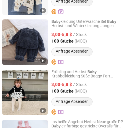
Anfrage Absenden
kleidung Unterwäsche Set
Baby
Baby
Herbst- und Winterkleidung Jungen
Henan Feishuai Import and Export Trading Co., Ltd.
Mädchen reine Baumwolle
/ Stück
Kinderbekleidung
3,00-5,8 $
Henan, China
Seit 2025
(MOQ)
100 Stücke
Anfrage Absenden
Frühling und Herbst
Baby
Krabbelkleidung Süße Baggy Fart
Henan Feishuai Import and Export Trading Co., Ltd.
Kleidung
Langarm Set Jumpsuit
Baby
/ Stück
3,00-5,8 $
Henan, China
Seit 2025
(MOQ)
100 Stücke
Anfrage Absenden
Ins heiße Angebot Herbst Neue große PP
einfarbige gestrickte Overalls für
Baby
Quanzhou Yilijia International Trade Co., Ltd.