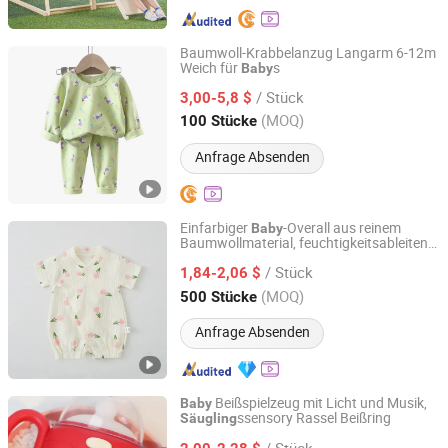
Baumwoll-Krabbelanzug Langarm 6-12m
Weich für
s
Baby
Henan Feishuai Import and Export Trading Co., Ltd.
/ Stück
3,00-5,8 $
Henan, China
Seit 2025
(MOQ)
100 Stücke
Anfrage Absenden
Einfarbiger
-Overall aus reinem
Baby
Baumwollmaterial, feuchtigkeitsableitend,
GOOD SELLER CO.,LTD
locker und bequem, tägliches Schlafoutfit
/ Stück
für
e
1,84-2,06 $
Säugling
Zhejiang, China
Seit 2010
(MOQ)
500 Stücke
Anfrage Absenden
Beißspielzeug mit Licht und Musik,
Baby
ssensory Rassel Beißring
Säugling
Shantou S-Partner Toys Co., Ltd.
/ Stück