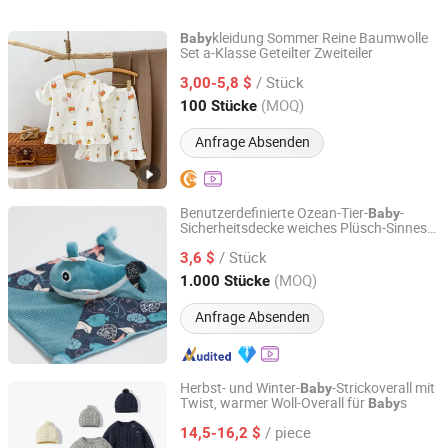
Neugeborene Baby
6-12m Weich für Babys
Baumwollmateri
Jungen Mädchen
feuchtigkeitsabl
kleidung Sommer Reine Baumwolle
Baby
Jumpsuits
locker und beq
Set a-Klasse Geteilter Zweiteiler
Henan Feishuai Import and Export Trading Co., Ltd.
tägliches Schlaf
/ Stück
3,00-5,8 $
Säuglinge
Henan, China
Seit 2025
(MOQ)
100 Stücke
Anfrage Absenden
Benutzerdefinierte Ozean-Tier-
-
Baby
Sicherheitsdecke weiches Plüsch-Sinnes-
Jinan Wellda Trade Corporation Ltd
Liebling OEM-Hersteller
/ Stück
3,6 $
Shandong, China
Seit 2020
(MOQ)
1.000 Stücke
Anfrage Absenden
Herbst- und Winter-
-Strickoverall mit
Baby
Twist, warmer Woll-Overall für
s
Baby
Quanzhou Yilijia International Trade Co., Ltd.
/ piece
14,5-16,2 $