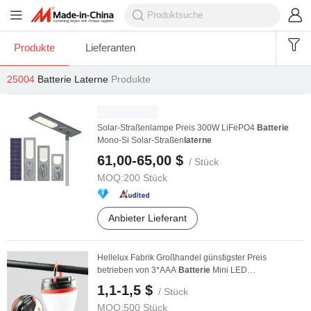
Produkte
Lieferanten
25004
Batterie Laterne
Produkte
Solar-Straßenlampe Preis 300W LiFePO4
Batterie
Mono-Si Solar-Straßen
laterne
61,00-65,00 $
/ Stück
MOQ:
200 Stück
Anbieter Lieferant
Hellelux Fabrik Großhandel günstigster Preis
betrieben von 3*AAA
Batterie
Mini LED
Camping
laterne
...
1,1-1,5 $
/ Stück
MOQ:
500 Stück