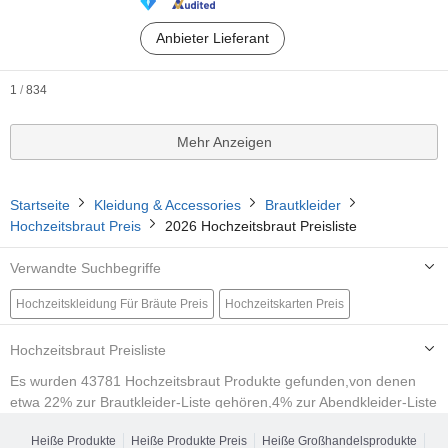
Anbieter Lieferant
1
/
834
Mehr Anzeigen
Startseite
Kleidung & Accessories
Brautkleider
Hochzeitsbraut Preis
2026 Hochzeitsbraut Preisliste
Verwandte Suchbegriffe
Hochzeitskleidung Für Bräute Preis
Hochzeitskarten Preis
Brautschuh Preis
Hochzeitsalbum Preis
Brautdiadem Preis
Hochzeitsbraut Preisliste
Hochzeitsalbum Preis
Abendkleid Preis
Abendkleid Preis
Es wurden 43781 Hochzeitsbraut Produkte gefunden,von denen
etwa 22% zur Brautkleider-Liste gehören,4% zur Abendkleider-Liste
Abiballkleid Preis
Hochzeitskleidung Preis
gehörenund 1% zur Hochzeitesartikel gehören.Sie können
Heiße Produkte
Heiße Produkte Preis
Heiße Großhandelsprodukte
Produkte nach mehreren Attributen filtern, z. B. Verwendung,