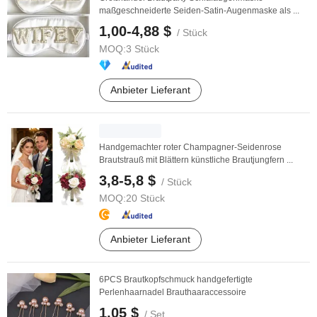
maßgeschneiderte Seiden-Satin-Augenmaske als ...
1,00-4,88 $
/ Stück
MOQ:
3 Stück
Anbieter Lieferant
Handgemachter roter Champagner-Seidenrose
Brautstrauß mit Blättern künstliche Brautjungfern ...
3,8-5,8 $
/ Stück
MOQ:
20 Stück
Anbieter Lieferant
6PCS Brautkopfschmuck handgefertigte
Perlenhaarnadel Brauthaaraccessoire
1,05 $
/ Set