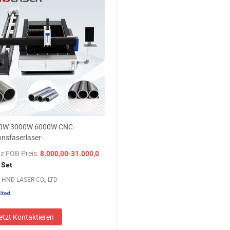
0W 3000W 6000W CNC-
onsfaserlaser-
onenrohrrohrschneidgravurmaschine
z FOB Preis:
/ Set
8.000,00-31.000,00 $
utomatischer Schneider
 Set
aschine für Metall-
HND LASER CO., LTD
umblechplatte schneiden
etzt Kontaktieren