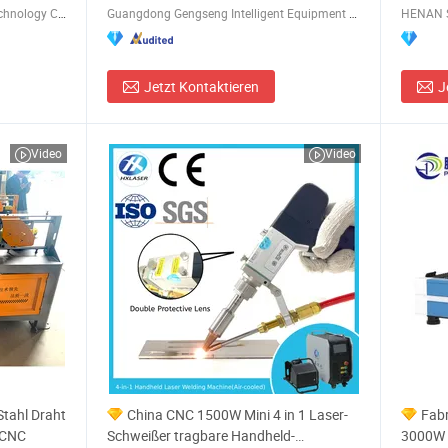
Shandong Huashil Automation Technology Co., Ltd.
Guangdong Gengseng Intelligent Equipment Co.,ltd
Jetzt Kontaktieren
J
Video
Video
Stahl Draht
China CNC 1500W Mini 4 in 1 Laser-
Fab
 CNC
Schweißer tragbare Handheld-
3000W 