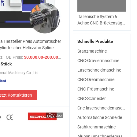
Italienische System 5
Achse CNC-Brückensäge
automatisch Marmor
Granit Quarz Slab
a Hersteller Preis Automatischer
Schnelle Produkte
Fräsmaschinen
ylindrischer Helixzahn Spline-
Küchenspüle
Stanzmaschine
uto-Lade CNC Zahnrad-Hobel-
Arbeitsplatte Herstellung
z FOB Preis:
/ Stück
50.000,00-200.000,00 $
schine zum Schneiden von
CNC-Graviermaschine
Stein Schneiden
 Stück
dern zum Verkauf
Maschinenfabrikpreis
Laserschneidmaschine
eral Machinery Co., Ltd.
CNC-Drehmaschine
CNC-Fräsmaschine
etzt Kontaktieren
CNC-Schneider
Cnc-laserschneidemaschine
Video
Automatische Schneidemaschine
Stahltrennmaschine
Aluminiumschneidemaschine