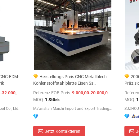
n CNC-EDM-
Herstellungs Preis CNC Metallblech
200
ik
Kohlenstoffstahlplatte Eisen Ss
Präzisi
Faserlaser Schneidemaschine
Schabl
/ set
Referenz FOB Preis:
/ Stück
Referen
2.000,00 $
9.000,00-20.000,00 $
Schneidgerät
Preis a
MOQ:
MOQ:
1 Stück
1
Gravurm
l Co., Ltd.
Ma'anshan Maichi Import and Export Trading Co., Ltd
SUZHOU 
Alumini
Jetzt Kontaktieren
J