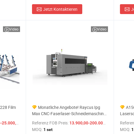
Jetzt Kontaktieren
J
Video
Video
228 Film
Monatliche Angebote! Raycus Ipg
A15
Max CNC-Faserlaser-Schneidemaschine
Lasers
elinie für
3000W 6000W 12kw 20kw 30kw 40kw
Faserst
/ Set
Referenz FOB Preis:
/ set
Referen
5.000,00 $
13.900,00-200.000,00 $
schine zum
Metall-Laserschneiden für Stahl
MOQ:
MOQ:
1 set
1
Aluminium Metall Edelstahl Preis