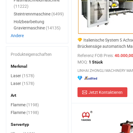
(11222)
Steintrennmaschine
(6499)
Holzbearbeitung
Graviermaschine
(14135)
Andere
Italienische System 5 Ach
Brückensäge automatisch M
Granit Quarz Slab Fräsmasch
Produkteigenschaften
Referenz FOB Preis:
40.000,00-10
Küchenspüle Arbeitsplatte Her
MOQ:
1 Stück
Stein Schneiden Maschinenfab
Merkmal
Laser
(1578)
Laser
(1578)
Jetzt Kontaktieren
Art
Flamme
(1198)
Flamme
(1198)
Servertyp