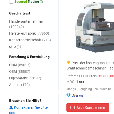
Geschäftsart
Handelsunternehmen
(100942)
Hersteller/Fabrik
(77950)
Konzerngesellschaft
(715)
otro
(1)
Forschung & Entwicklung
Preis der kostengünstige
ODM
(89053)
Drahtschneidemaschinen Fabr
OEM
(85587)
Referenz FOB Preis:
13.000,00-3
Eigenmarke
(48147)
MOQ:
1 set
Andere
(179)
Jiangsu Dongqing CNC Machine Too
Brauchen Sie Hilfe?
Kontaktieren Sie bitte
Jetzt Kontaktieren
uns.