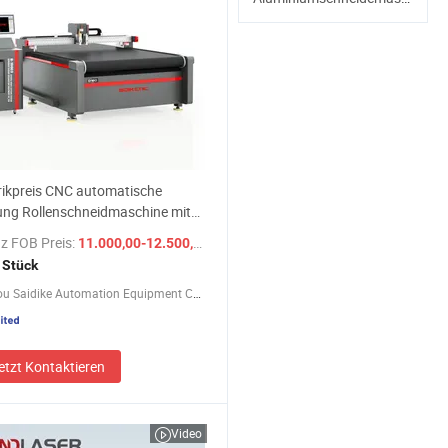
ikpreis CNC automatische
ung Rollenschneidmaschine mit
erendem Messer für mehrlagiges
z FOB Preis:
/ Stück
11.000,00-12.500,00 $
Stoff, Gummi, Papier, Bekleidung,
 Stück
 Kohlenstofffaser, digitale
Hangzhou Saidike Automation Equipment Co., Ltd.
demaschine
etzt Kontaktieren
Video