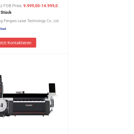
emaschine für Eisenstahlblech
z FOB Preis:
/ Stück
9.999,00-14.999,00 $
chneider im Angebot
 Stück
 Pengwo Laser Technology Co., Ltd.
etzt Kontaktieren