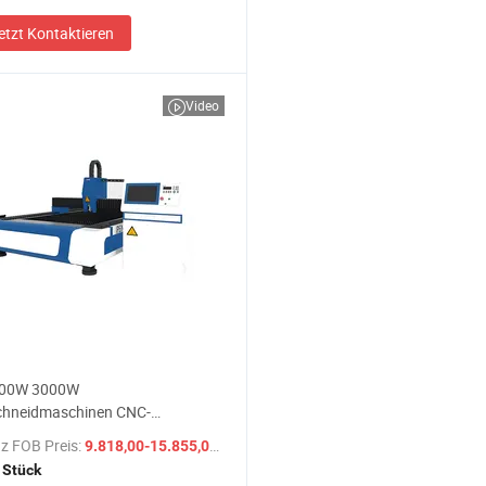
etzt Kontaktieren
Video
00W 3000W
chneidmaschinen CNC-
ahl-Laserschneidmaschine Preis
z FOB Preis:
/ Stück
9.818,00-15.855,00 $
 Stück