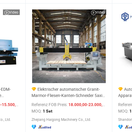
Video
Video
-EDM-
Elektrischer automatischer Granit-
Aut
e
Marmor-Fliesen-Kanten-Schneider 5axis
Appara
Stein-Brücken-Säge CNC Schneid- und
Schneid
/ Stück
Referenz FOB Preis:
/ Set
Referen
5.500,00 $
18.000,00-23.000,00 $
Fräsmaschine für die
Stoff F
MOQ:
MOQ:
1 Set
1
Arbeitsplattenfabrik Preis
oszilli
., Ltd.
Zhejiang Haigong Machinery Co., Ltd.
Shandon
Fabrikp