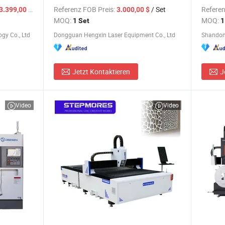
Faserlaser-Schweißreinigungs- und
Schneid
/ Stück
Referenz FOB Preis:
/ Set
Referen
3.399,00 $
3.000,00 $
Schneidemaschine für Metall Edelstahl
Lasers
MOQ:
MOQ:
1 Set
1
zu Fabrikpreisen
gy Co., Ltd
Dongguan Hengxin Laser Equipment Co., Ltd
Shandong
Jetzt Kontaktieren
J
Video
Video