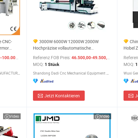
se CNC-
3000W 6000W 12000W 2000W
Chin
armor
Hochpräzise vollautomatische
Hobel Z
inen
Doppelspann CNC dickwandige Struktur
Wurm A
/ Stück
Referenz FOB Preis:
/ Stück
Referen
0.000,00 $
46.500,00-49.500,00 $
stellung
45 Grad 3D Fasenmetallrohr-Faserlaser-
Fräsma
MOQ:
MOQ:
1 Stück
1
rikpreis
Schneidemaschine Preis
Zahnrä
LINHAI ZHONGLI MACHINERY MANUFACTURING CO., LTD.
Shandong Dadi Cnc Mechanical Equipment Co., Ltd.
Wuxi Gen
Jetzt Kontaktieren
J
Video
Video