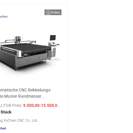
Video
omatische CNC Bekleidungs-
te Muster Rundmesser
emaschine für Vliesstoff Textil
z FOB Preis:
/ Stück
9.500,00-15.500,00 $
ell/Leinwand PVC digitale
 Stück
erende Messer Schneidemaschine
g YuChen CNC Co., Ltd.
reise