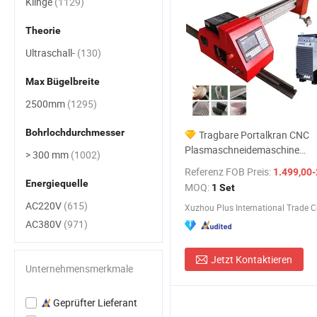
Klinge
(1129)
Theorie
Ultraschall-
(130)
Max Bügelbreite
2500mm
(1295)
Bohrlochdurchmesser
Tragbare Portalkran CNC
Plasmaschneidemaschine
> 300 mm
(1002)
Brennschneidpreis mit 200A
Referenz FOB Preis:
1.499,00-
Plasmaschneider für Metall
Energiequelle
MOQ:
1 Set
AC220V
(615)
Xuzhou Plus International Trade Co
AC380V
(971)
Jetzt Kontaktieren
Unternehmensmerkmale
Geprüfter Lieferant