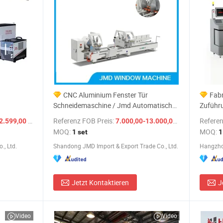
CNC Aluminium Fenster Tür
Fabr
Schneidemaschine / Jmd Automatische
Zuführ
MP
Aluminium Schneidemaschine mit
oszilli
/ Set
Referenz FOB Preis:
/ set
Referen
2.599,00 $
7.000,00-13.000,00 $
erschwinglichem Preis Fenster Tür
Leder, 
MOQ:
MOQ:
1 set
1
Herstellungsmaschine Aluminium
Tapete,
., Ltd.
Shandong JMD Import & Export Trade Co., Ltd.
Fenster Maschine
Schnei
Jetzt Kontaktieren
J
Video
Video