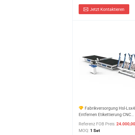
Jetzt Kontaktieren
Fabrikversorgung Hsl-Lsx4
Entfernen Etikettierung CNC
Vollautomatische Glas Schneid
Referenz FOB Preis:
24.000,00-2
Fenster Tür Glas Schneidema
MOQ:
1 Set
Verkauf Preis mit CE EAC ISO