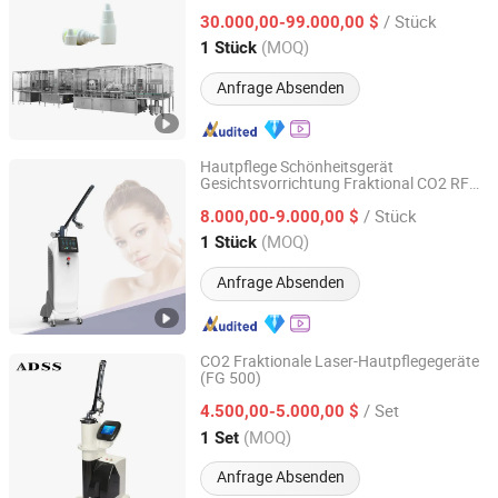
Flüssigkeitsproduktionslinie mit CE und
/ Stück
ISO
30.000,00-99.000,00 $
Shanghai, China
Seit 2016
(MOQ)
1 Stück
Anfrage Absenden
Hautpflege Schönheitsgerät
Gesichtsvorrichtung Fraktional CO2 RF
Beijing Nubway S & T Co., Ltd.
Laser
/ Stück
8.000,00-9.000,00 $
Beijing, China
Seit 2019
(MOQ)
1 Stück
Anfrage Absenden
CO2 Fraktionale Laser-Hautpflegegeräte
(FG 500)
Beijing ADSS Development Co., Ltd.
/ Set
4.500,00-5.000,00 $
Beijing, China
Seit 2007
(MOQ)
1 Set
Anfrage Absenden