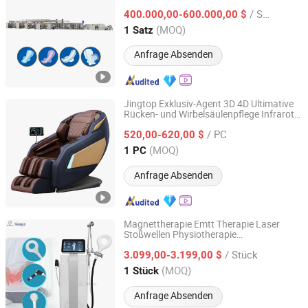
Frauenpflege, Damenhygieneartikel
/ Satz
Ausrüstung
400.000,00-600.000,00 $
Jiangsu, China
Seit 2004
(MOQ)
1 Satz
Anfrage Absenden
Jingtop Exklusiv-Agent 3D 4D Ultimative
Rücken- und Wirbelsäulenpflege Infrarot
Fujian Jingtuo Health Technology Co., Ltd.
Physiotherapie Massagegerät für
/ PC
Gesundheitsmassagegerät
520,00-620,00 $
Fujian, China
Seit 2023
(MOQ)
1 PC
Anfrage Absenden
Magnettherapie Emtt Therapie Laser
Stoßwellen Physiotherapie
Guangzhou T&B Beauty Equipment Co., Ltd.
Gesundheitsgeräte
/ Stück
3.099,00-3.199,00 $
Guangdong, China
Seit 2023
(MOQ)
1 Stück
Anfrage Absenden