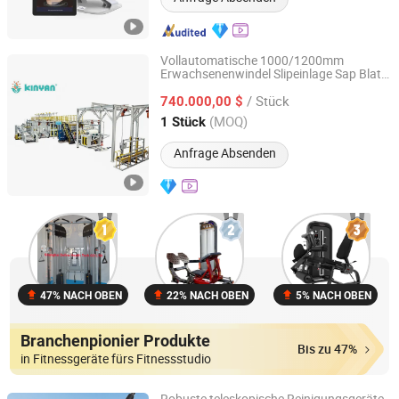
Vollautomatische 1000/1200mm
Erwachsenenwindel Slipeinlage Sap Blatt
Foshan Kinyan IntelliTech Co., Ltd.
C Faltende Festooning Laminiergruppe
/ Stück
Maschine Babypflege
740.000,00 $
Produktionsausrüstung
Guangdong, China
Seit 2026
(MOQ)
1 Stück
Anfrage Absenden
47% NACH OBEN
22% NACH OBEN
5% NACH OBEN
Branchenpionier Produkte
Bis zu 47%
in Fitnessgeräte fürs Fitnessstudio