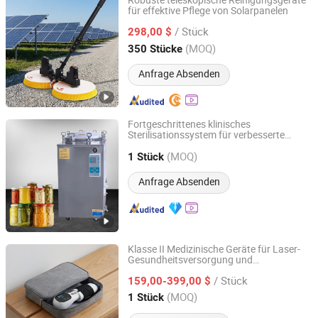
Robuste teleskopische Reinigungsgeräte
für effektive Pflege von Solarpanelen
SEE Co., Ltd.
/ Stück
298,00 $
Shaanxi, China
Seit 2025
(MOQ)
350 Stücke
Anfrage Absenden
Fortgeschrittenes klinisches
Sterilisationssystem für verbesserte
Hefei Sada Medical Equipment Co., Ltd.
Pflege medizinischer Geräte
(MOQ)
1 Stück
Anhui, China
Seit 2015
Anfrage Absenden
Klasse II Medizinische Geräte für Laser-
Gesundheitsversorgung und
Hubei YJT Intelligent Technology Group Co., Ltd.
Schmerzlinderung
/ Stück
159,00-399,00 $
Hubei, China
Seit 2011
(MOQ)
1 Stück