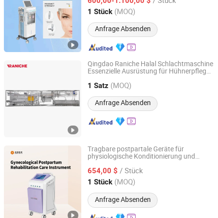
600,00-1.100,00 $
Hebei, China
Seit 2022
(MOQ)
1 Stück
Anfrage Absenden
Qingdao Raniche Halal Schlachtmaschine
Essenzielle Ausrüstung für Hühnerpflege
Qingdao Raniche Machinery Technology Co., Ltd.
Neue Art 300-500bph Federpflücker
(MOQ)
Schlachtgeräte Kernmotor
1 Satz
Shandong, China
Seit 2019
Anfrage Absenden
Tragbare postpartale Geräte für
physiologische Konditionierung und
Xuzhou Rongfu Health Industry Co., Ltd.
Pflege
/ Stück
654,00 $
Jiangsu, China
Seit 2026
(MOQ)
1 Stück
Anfrage Absenden