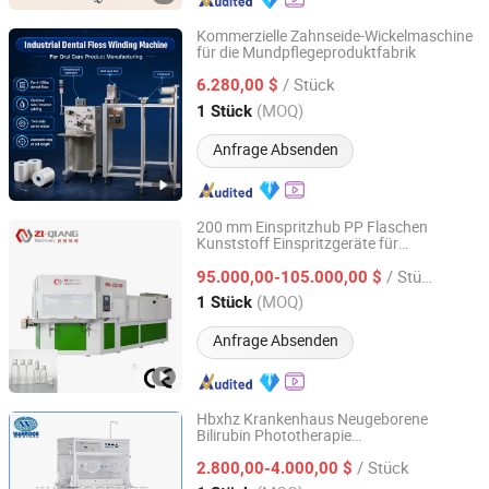
Kommerzielle Zahnseide-Wickelmaschine
für die Mundpflegeproduktfabrik
Shanghai SKILT Machinery Equipment Co., Ltd.
/ Stück
6.280,00 $
Shanghai, China
Seit 2017
(MOQ)
1 Stück
Anfrage Absenden
200 mm Einspritzhub PP Flaschen
Kunststoff Einspritzgeräte für
Zhangjiagang Ziqiang Machinery Co., Ltd.
Körperpflegeprodukte
/ Stück
95.000,00-105.000,00 $
Jiangsu, China
Seit 2016
(MOQ)
1 Stück
Anfrage Absenden
Hbxhz Krankenhaus Neugeborene
Bilirubin Phototherapie
Jiangsu Rooe Medical Technology Co., Ltd.
Säuglingspflegeausstattung
/ Stück
2.800,00-4.000,00 $