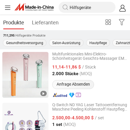
Produkte
Lieferanten
Hilfsgeräte
Produkte
711,295
Gesundheitsversorgung
Salon-Ausrüstung
Hautpflege
Zahnarzt
Multifunktionales Mini-Elektro-
Schönheitsgerät Gesichts-Massager EMS
Shenzhen Baichang Technology Co., Ltd.
Mikrostrom LED Rot-Blau-Licht
/ Stück
Erwärmungstherapie Gesichtslifting-
11,14-11,86 $
Gerät Anti-Aging Hautpflegeausrüstung
Guangdong, China
Seit 2025
(MOQ)
2.000 Stücke
Anfrage Absenden
Q-Switch ND YAG Laser Tattooentfernung
Maschine Peeling Kohlenstoff Hautpflege
Beijing Globalipl Development Co., Ltd.
Salon Lasergerät
/ set
2.500,00-4.500,00 $
Beijing, China
Seit 2009
(MOQ)
1 set