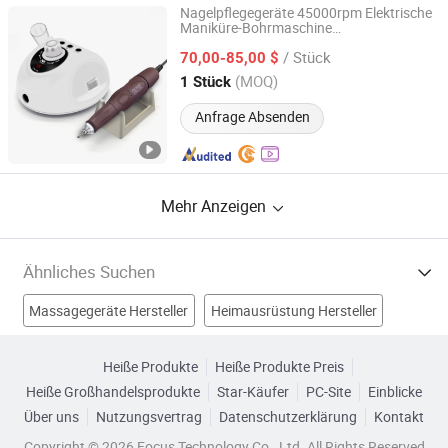
Nagelpflegegeräte 45000rpm Elektrische
Maniküre-Bohrmaschine
FUZHOU LIWANG ELECTRONIC TECHNOLOGY CO., LTD.
Nagelkunstwerkzeug Professionelles
/ Stück
Pediküre-Set Nagelbohrgeräte
70,00-85,00 $
Fujian, China
Seit 2021
(MOQ)
1 Stück
Anfrage Absenden
Mehr Anzeigen
Ähnliches Suchen
Massagegeräte Hersteller
Heimausrüstung Hersteller
Gesundheitsprodukt Hersteller
Heiße Produkte
Heiße Produkte Preis
Heiße Großhandelsprodukte
Star-Käufer
PC-Site
Einblicke
zeigt die Ausrüstung Hersteller
Über uns
Nutzungsvertrag
Datenschutzerklärung
Kontakt
Instrumentenausrüstung Fabriken
Körperpflege Fabriken
Copyright © 2026 Focus Technology Co., Ltd. All Rights Reserved