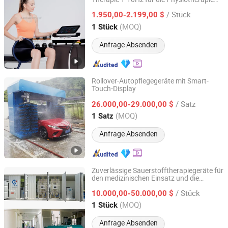
Guangzhou Kapha Electronic Technology Co., Ltd.
und Rehabilitation im Seniorenbereich
/ Stück
1.950,00-2.199,00 $
Guangdong, China
Seit 2017
(MOQ)
1 Stück
Anfrage Absenden
Rollover-Autopflegegeräte mit Smart-
Touch-Display
Qingdao Risense Mechatronics Co., Ltd.
/ Satz
26.000,00-29.000,00 $
Shandong, China
Seit 2010
(MOQ)
1 Satz
Anfrage Absenden
Zuverlässige Sauerstofftherapiegeräte für
den medizinischen Einsatz und die
Hunan Eter Medical Co., Ltd.
häusliche Pflege
/ Stück
10.000,00-50.000,00 $
Hunan, China
Seit 2018
(MOQ)
1 Stück
Anfrage Absenden