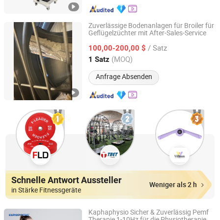
Zuverlässige Bodenanlagen für Broiler für
Geflügelzüchter mit After-Sales-Service
Raisetech Co., Ltd.
/ Satz
100,00-200,00 $
Jiangsu, China
Seit 2025
(MOQ)
1 Satz
Anfrage Absenden
Schnelle Antwort Aussteller
Weniger als 2 h
in Stärke Fitnessgeräte
Kaphaphysio Sicher & Zuverlässig Pemf
Therapie 1-10Hz für die Physiotherapie