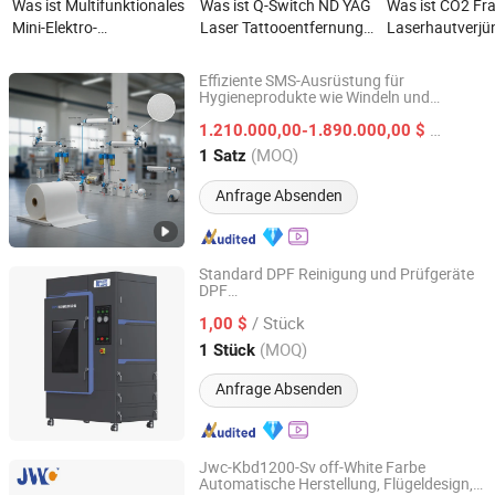
Was ist Multifunktionales
Was ist Q-Switch ND YAG
Was ist CO2 Fra
Mini-Elektro-
Laser Tattooentfernung
Laserhautverj
Schönheitsgerät
Maschine Peeling
10600nm
Gesichts-Massager EMS
Kohlenstoff Hautpflege
Schönheitseinr
Effiziente SMS-Ausrüstung für
Mikrostrom LED Rot-
Salon Lasergerät
für die Hautpfl
Hygieneprodukte wie Windeln und
Changzhou Youcra Machinery Technology Co., Ltd.
Pflegepads
Blau-Licht
Salon
/ Satz
1.210.000,00-1.890.000,00 $
Erwärmungstherapie
Jiangsu, China
Seit 2025
(MOQ)
1 Satz
Gesichtslifting-Gerät
Anti-Aging
Anfrage Absenden
Hautpflegeausrüstung
Standard DPF Reinigung und Prüfgeräte
DPF
Kailong High-Technology Co., Ltd.
Nachbearbeitungsreinigungsmaschine
/ Stück
Lkw Pflegeausrüstung
1,00 $
Jiangsu, China
Seit 2022
(MOQ)
1 Stück
Anfrage Absenden
Jwc-Kbd1200-Sv off-White Farbe
Automatische Herstellung, Flügeldesign,
Jiangsu JWC Machinery Co., Ltd.