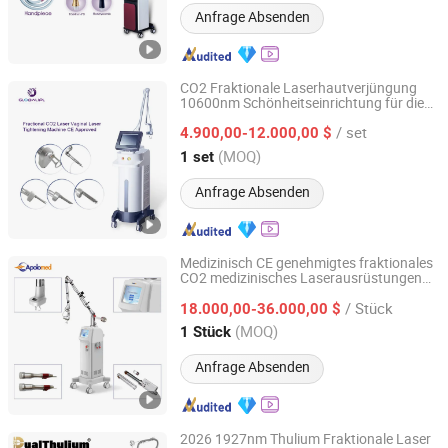
Anfrage Absenden
CO2 Fraktionale Laserhautverjüngung
10600nm Schönheitseinrichtung für die
Beijing Globalipl Development Co., Ltd.
Hautpflege im Salon
/ set
4.900,00-12.000,00 $
Beijing, China
Seit 2009
(MOQ)
1 set
Anfrage Absenden
Medizinisch CE genehmigtes fraktionales
CO2 medizinisches Laserausrüstungen
Shanghai Apolo Medical Technology Co., Ltd.
für fraktionale vaginale Pflege
/ Stück
18.000,00-36.000,00 $
Shanghai, China
Seit 2007
(MOQ)
1 Stück
Anfrage Absenden
2026 1927nm Thulium Fraktionale Laser