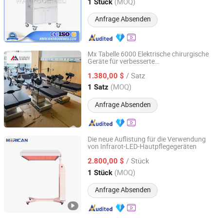
Jiangsu, China
Seit 2013
(MOQ)
1 Stück
Anfrage Absenden
Mx Tabelle 6000 Elektrische chirurgische
Geräte für verbesserte
Shandong Mingxu Medical Equipment Co., Ltd.
Patientensorgfaltseffizienz
/ Satz
1.380,00 $
Shandong, China
Seit 2024
(MOQ)
1 Satz
Anfrage Absenden
Die neue Auflistung für die Verwendung
von Infrarot-LED-Hautpflegegeräten
Guangzhou Merican Optoelectronic Technology Co., Ltd.
/ Stück
2.800,00 $
Guangdong, China
Seit 2025
(MOQ)
1 Stück
Anfrage Absenden