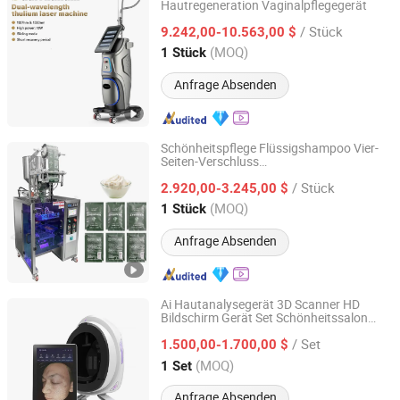
Hautregeneration Vaginalpflegegerät
Beijing Perfectlaser Technology Co., Ltd
/ Stück
9.242,00-10.563,00 $
Beijing, China
Seit 2019
(MOQ)
1 Stück
Anfrage Absenden
Schönheitspflege Flüssigshampoo Vier-
Seiten-Verschluss
Guangzhou Zhengding Packing Machinery Co., Ltd.
Beutelherstellungsgerät
/ Stück
2.920,00-3.245,00 $
Guangdong, China
Seit 2025
(MOQ)
1 Stück
Anfrage Absenden
Ai Hautanalysegerät 3D Scanner HD
Bildschirm Gerät Set Schönheitssalon
Beijing Sleeper Beauty Technology Co., Ltd.
Ausrüstung Andere Hautpflege Gesicht
/ Set
Hautanalysator Werkzeug
1.500,00-1.700,00 $
Beijing, China
Seit 2025
(MOQ)
1 Set
Anfrage Absenden