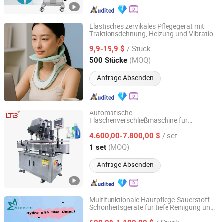
Elastisches zervikales Pflegegerät mit
Traktionsdehnung, Heizung und Vibration
Fujian Forwell Health Tech. Co., Ltd.
zur Muskelentspannung
/ Stück
9,9-19,9 $
Fujian, China
Seit 2026
(MOQ)
500 Stücke
Anfrage Absenden
Automatische
Flaschenverschließmaschine für
LTB Machinery Co.,ltd
kosmetische Pflegeprodukte, einstellbare
/ set
Kunststoff-, Glas- und andere Behälter,
4.600,00-7.800,00 $
Drehmomentregelungsgerät
Guangdong, China
Seit 2024
(MOQ)
1 set
Anfrage Absenden
Multifunktionale Hautpflege-Sauerstoff-
Schönheitsgeräte für tiefe Reinigung und
Hebei Tuosite Import & Export Trade Co., Ltd.
Aufhellung
/ Stück