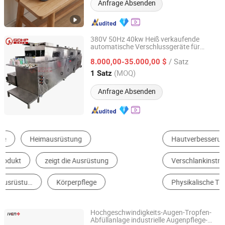
Anfrage Absenden
380V 50Hz 40kw Heiß verkaufende
automatische Verschlussgeräte für
Guangzhou Guanhe Light Industry Machinery Co., Ltd.
Hautpflegeprodukte
/ Satz
8.000,00-35.000,00 $
Guangdong, China
Seit 2011
(MOQ)
1 Satz
Anfrage Absenden
Hautverbesserungsanlage
Stärke Fitnessgeräte
Verschlankinstrument
Laufmaschine
Physikalische Therapie Ausrüstung
Andere Fitnessgeräte
Hochgeschwindigkeits-Augen-Tropfen-
Abfüllanlage industrielle Augenpflege-
Shanghai Iven Pharmatech Engineering Co., Ltd.