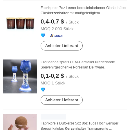
Fabrikpreis 7oz Leerer bernsteinfarbener Glasbehälter
Glas
kerzenhalter
mit maßgefertigtem ...
0,4-0,7 $
/ Stück
MOQ:
2.000 Stück
Anbieter Lieferant
Großhandelspreis OEM-Hersteller Niederlande
Souvenirgeschenke Porzellan Delftware
Handwerkskunst ...
0,1-0,2 $
/ Stück
MOQ:
1 Stück
Anbieter Lieferant
Fabrikpreis Duftkerze 5oz 8oz 16oz Hochwertiger
Borosilikatglas
Kerzenhalter
Transparente ...