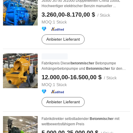
Js500 Js750 Js1000 Doppelwellen China 1000L
Hochwertiger elektrischer Benzin manueller ...
3.260,00-8.170,00 $
/ Stück
MOQ:
1 Stück
Anbieter Lieferant
Fabrikpreis Diesel
betonmischer
Betonpumpe
Anhängerbetonpumpe und
Betonmischer
für den
Hausbau
12.000,00-16.500,00 $
/ Stück
MOQ:
1 Stück
Anbieter Lieferant
Fabrikdirekter selbstladender
Betonmischer
mit
wettbewerbsfähigem Preis
5.000,00-25.000,00 $