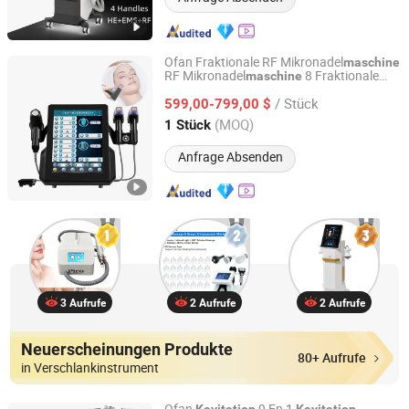
Ofan Fraktionale RF Mikronadel
maschine
RF Mikronadel
8 Fraktionale
maschine
Ofan Intelligent Technology (guangzhou) Co., Ltd.
RF Mikronadel
Maschine
/ Stück
599,00-799,00 $
Guangdong, China
Seit 2022
(MOQ)
1 Stück
Anfrage Absenden
3 Aufrufe
2 Aufrufe
2 Aufrufe
Neuerscheinungen Produkte
80+ Aufrufe
in Verschlankinstrument