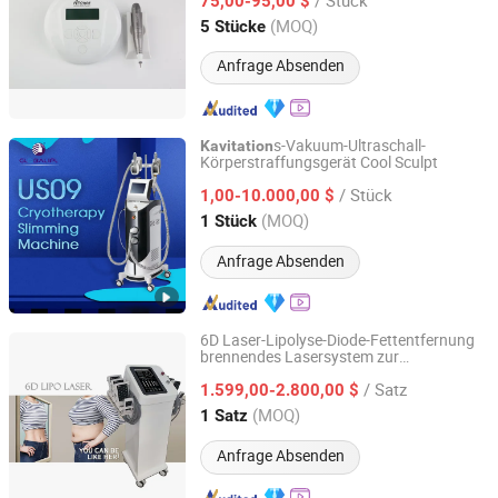
75,00-95,00 $
Shandong, China
Seit 2022
(MOQ)
5 Stücke
Anfrage Absenden
s-Vakuum-Ultraschall-
Kavitation
Körperstraffungsgerät Cool Sculpt
Beijing Globalipl Development Co., Ltd.
/ Stück
1,00-10.000,00 $
Beijing, China
Seit 2009
(MOQ)
1 Stück
Anfrage Absenden
6D Laser-Lipolyse-Diode-Fettentfernung
brennendes Lasersystem zur
Beijing Sunrise Science&Technology Co., Ltd.
Körperstraffung und -formung Lipo-
/ Satz
1.599,00-2.800,00 $
Maschine
Beijing, China
Seit 2022
(MOQ)
1 Satz
Anfrage Absenden