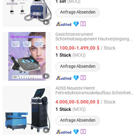
Beijing, China
Seit 2009
(MOQ)
1 set
Anfrage Absenden
Gesichtsinstrument
Schönheitsequipment Hautverjüngung
Beijing Sunrise Science&Technology Co., Ltd.
Plasma Jet Plasma Lift medizinisches
/ Stück
Kaltplasma Schönheitssystem
1.100,00-1.499,00 $
Beijing, China
Seit 2022
(MOQ)
1 Stück
Anfrage Absenden
ADSS Neueste Hiemt
Fettreduktionsmuskelaufbau Schönheit
Beijing ADSS Development Co., Ltd.
Maschine
/ Stück
4.000,00-5.000,00 $
Beijing, China
Seit 2007
(MOQ)
1 Stück
Anfrage Absenden