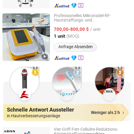
Professionelles Mikronadel-RF-
Hautstraffungs- und
Guangzhou Danye Optical Co., Ltd.
Aknenarbenentfernungsgerät
/ unit
Schönheitsequipment
700,00-800,00 $
Guangdong, China
Seit 2018
(MOQ)
1 unit
Anfrage Absenden
Schnelle Antwort Aussteller
Weniger als 2 h
in Hautverbesserungsanlage
Vier-Griff-Fett-Cellulite-Reduktions-
Körperstraffungs
maschine