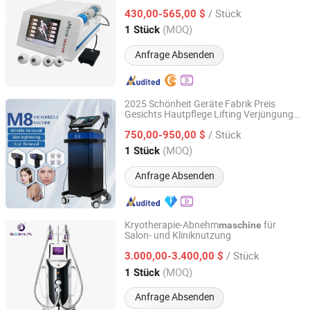
erektile Dysfunktion
/ Stück
430,00-565,00 $
Guangdong, China
Seit 2024
(MOQ)
1 Stück
Anfrage Absenden
2025 Schönheit Geräte Fabrik Preis
Gesichts Hautpflege Lifting Verjüngung
Guangzhou Qili Technology Co., Ltd.
Hifu Laser Haarentfernung RF
/ Stück
Mikronadel
750,00-950,00 $
maschine
Guangdong, China
Seit 2022
(MOQ)
1 Stück
Anfrage Absenden
Kryotherapie-Abnehm
für
maschine
Salon- und Kliniknutzung
Beijing Globalipl Development Co., Ltd.
/ Stück
3.000,00-3.400,00 $
Beijing, China
Seit 2009
(MOQ)
1 Stück
Anfrage Absenden