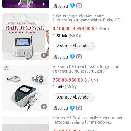
4 Wellenlängen-Diodenlaser-
Haarentfernungs
Preis/ CE-
maschine
Beijing Sunrise Science&Technology Co., Ltd.
Diodenlaser-
zur
Maschine
/ Stück
Haarentfernung
3.100,00-3.599,00 $
Beijing, China
Seit 2022
(MOQ)
1 Stück
Anfrage Absenden
Vakuum-RF-Gesichtsstraffungs- und
Faltenentfernungsgerät zur
Guangzhou Danye Optical Co., Ltd.
Hautstraffung für Gesicht und Körper
/ unit
750,00-950,00 $
Guangdong, China
Seit 2018
(MOQ)
1 unit
Anfrage Absenden
Artmex V6 Professionelle Augenbrauen-
Tattoo-
für makellose
Maschine
Shandong Urway Biological Technology Co., Ltd.
Augenbrauen
/ Stück