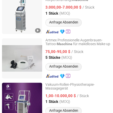
Beijing ADSS Development Co., Ltd.
/ Stück
3.000,00-7.000,00 $
Beijing, China
Seit 2007
(MOQ)
1 Stück
Anfrage Absenden
Artmex Professionelle Augenbrauen-
Tattoo-
für makelloses Make-up
Maschine
Shandong Urway Biological Technology Co., Ltd.
/ Stück
75,00-95,00 $
Shandong, China
Seit 2022
(MOQ)
5 Stücke
Anfrage Absenden
Vakuum-Rollen-Physiotherapie-
Massagegerät
Beijing Globalipl Development Co., Ltd.
/ Stück
1,00-10.000,00 $
Beijing, China
Seit 2009
(MOQ)
1 Stück
Anfrage Absenden