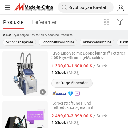
Produkte
Lieferanten
Kryolipolyse Kavitation Maschine
Produkte
2,652
Schönheitsgeräte
Schönheitsmaschine
Abnehmmaschine
Kavit
Kryo-Lipolyse mit Doppelkinngriff Fettfrier
360 Kryo-Slimming-
Maschine
Guangzhou Qili Technology Co., Ltd.
/ Stück
1.330,00-1.600,00 $
Guangdong, China
Seit 2022
(MOQ)
1 Stück
Anfrage Absenden
Körperstraffungs- und
Fettreduktionsgerät mit
Guangzhou Newbelle Technology Co., Ltd.
Kryokühltechnologie für nicht-invasive
/ Stück
Konturierung, gezielte Fettentfernung und
2.499,00-2.999,00 $
Hautstraffungsbehandlungen
Guangdong, China
Seit 2023
(MOQ)
1 Stück