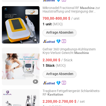
Mikronadel Fractional RF
zur
Maschine
Hautstraffung und Verjüngung der
Guangzhou Danye Optical Co., Ltd.
Gesichtsbehandlung
/ unit
700,00-800,00 $
Guangdong, China
Seit 2018
(MOQ)
1 unit
Anfrage Absenden
Gefrier 360 Umgebungs-Kühlsystem
Kryo-Verlust Gewicht
Maschine
Baoding Triangel Rsd Electronics Technology Limited
/ Stück
2.300,00 $
Hebei, China
Seit 2021
(MOQ)
1 Stück
Anfrage Absenden
Tragbare Fettgefriergerät Schlankheits-
RF-
Kavitation
Beijing Globalipl Development Co., Ltd.
/ set
2.200,00-2.700,00 $