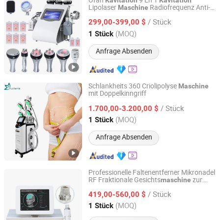
Ofan
9 En 1
Kavitation
Kavitation
Lipolaser
Radiofrequenz Anti-
Maschine
Ofan Intelligent Technology (guangzhou) Co., Ltd.
Cellulite Gewichtsverlust
Maschine
/ Stück
299,00-399,00 $
Guangdong, China
Seit 2022
(MOQ)
1 Stück
Anfrage Absenden
Schlankheits 360 Criolipolyse
Maschine
mit Doppelkinngriff
Hebei Tuosite Import & Export Trade Co., Ltd.
/ Stück
1.700,00-3.200,00 $
Hebei, China
Seit 2022
(MOQ)
1 Stück
Anfrage Absenden
Professionelle Faltenentferner Mikronadel
RF Fraktionale Gesichts
zur
maschine
Guangzhou allfond electronics co.,ltd
Entfernung von Dehnungsstreifen
/ Stück
419,00-560,00 $
Guangdong, China
Seit 2024
(MOQ)
1 Stück