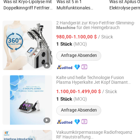
Was ist Kryo-Lipolyse mit
Was ist 5 in 1
Was ist Apilus
Doppelkinngriff Fettfrier
Multifunktionales
Elektrolyse pe
360 Kryo-Slimming-
Cryolipolyse-Kavitation
Haarentfernun
Maschine
Monopolar RF
Eisdepilation El
2 Handgerät zur Kryo-Fettfrier-Slimming-
Körperstraffungs- und
200 kostenlose
für den Heimgebrauch
Maschine
Guangzhou Yingcai Beauty Instrument Co., Ltd.
Hautstraffungsgerät
Schönheitssalo
/ Stück
980,00-1.100,00 $
Maschine
Guangdong, China
Seit 2022
(MOQ)
1 Stück
Anfrage Absenden
Kalte und heiße Technologie Fusion
Plasma Hyperkalte Jet Kopf Diamant
Beijing Sunrise Science&Technology Co., Ltd.
Stempel Jet Ozon Jet Plasma
Maschine
/ Stück
1.100,00-1.499,00 $
Beijing, China
Seit 2022
(MOQ)
1 Stück
Anfrage Absenden
Vakuumkörpermassage Radiofrequenz
RF Hautstraffung
Guangzhou Danye Optical Co., Ltd.