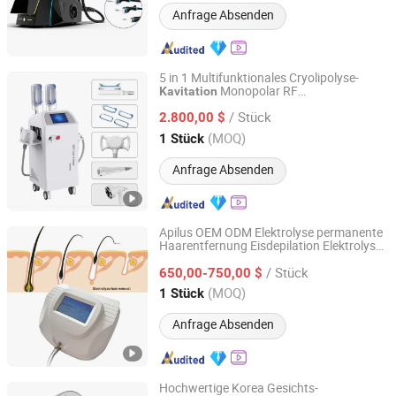
Anfrage Absenden
5 in 1 Multifunktionales Cryolipolyse-
Monopolar RF
Kavitation
Guangzhou Beir Electronic Technology Co., Ltd.
Körperstraffungs- und
/ Stück
Hautstraffungsgerät
2.800,00 $
Guangdong, China
Seit 2012
(MOQ)
1 Stück
Anfrage Absenden
Apilus OEM ODM Elektrolyse permanente
Haarentfernung Eisdepilation Elektrolyse
Beijing Sunrise Science&Technology Co., Ltd.
200 kostenlose Nadeln Schönheitssalon
/ Stück
650,00-750,00 $
Maschine
Beijing, China
Seit 2022
(MOQ)
1 Stück
Anfrage Absenden
Hochwertige Korea Gesichts-