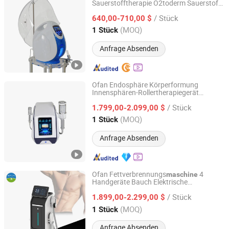
Sauerstofftherapie O2toderm Sauerstoff-
Guangzhou allfond electronics co.,ltd
Gesichts
für die Hautpflege
maschine
/ Stück
640,00-710,00 $
Guangdong, China
Seit 2024
(MOQ)
1 Stück
Anfrage Absenden
Ofan Endosphäre Körperformung
Innensphären-Rollertherapiegerät
Ofan Intelligent Technology (guangzhou) Co., Ltd.
endospherische Massage
/ Stück
Schlankheitstherapie Wellness
1.799,00-2.099,00 $
Guangdong, China
Seit 2022
(MOQ)
1 Stück
Anfrage Absenden
Ofan Fettverbrennungs
4
maschine
Handgeräte Bauch Elektrische
Ofan Intelligent Technology (guangzhou) Co., Ltd.
Fettverbrennungs-Waist-Massage
/ Stück
Körperformungs
1.899,00-2.299,00 $
maschine
Guangdong, China
Seit 2022
(MOQ)
1 Stück
Anfrage Absenden