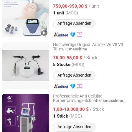
Hautverfestigungsgerät
/ unit
750,00-950,00 $
Guangdong, China
Seit 2018
(MOQ)
1 unit
Anfrage Absenden
Hochwertige Original Artmex V6 V8 V9
Tätowier
maschine
Shandong Urway Biological Technology Co., Ltd.
/ Stück
75,00-95,00 $
Shandong, China
Seit 2022
(MOQ)
5 Stücke
Anfrage Absenden
Professionelle Anti-Cellulite-
Körperformungs-Schönheits
,
maschine
Beijing Globalipl Development Co., Ltd.
die in Schönheitssalons beliebt ist
/ Stück
1,00-10.000,00 $
Beijing, China
Seit 2009
(MOQ)
1 Stück
Anfrage Absenden