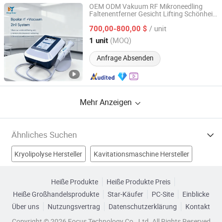
OEM ODM Vakuum RF Mikroneedling
Faltenentferner Gesicht Lifting Schönheit
Guangzhou Danye Optical Co., Ltd.
Maschine
/ unit
700,00-800,00 $
Guangdong, China
Seit 2018
(MOQ)
1 unit
Anfrage Absenden
Mehr Anzeigen
Ähnliches Suchen
Kryolipolyse Hersteller
Kavitationsmaschine Hersteller
Kavitationsschlankheitsgerät Hersteller
Heiße Produkte
Heiße Produkte Preis
Heiße Großhandelsprodukte
Star-Käufer
PC-Site
Einblicke
Vakuum-Kavitationmaschine Hersteller
Über uns
Nutzungsvertrag
Datenschutzerklärung
Kontakt
Tragbares Kavitationsgerät Fabriken
Copyright © 2026 Focus Technology Co., Ltd. All Rights Reserved