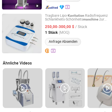
Tragbare Lipo-
Radiofrequenz
Kavitation
Schlankheits-Schönheits
zur
maschine
Solana Beauty Technology Co., Limited
Hautstraffung
/ Stück
250,00-300,00 $
Guangdong, China
Seit 2020
(MOQ)
1 Stück
Anfrage Absenden
Ähnliche Videos