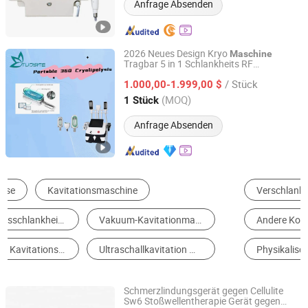
Anfrage Absenden
2026 Neues Design Kryo
Maschine
Tragbar 5 in 1 Schlankheits RF
Hebei Tuosite Import & Export Trade Co., Ltd.
Doppelkinn Entfernen
Maschine
/ Stück
1.000,00-1.999,00 $
Hebei, China
Seit 2022
(MOQ)
1 Stück
Anfrage Absenden
Verschlankinstrument
Hautverbesserungsanlage
Andere Kosmetikinstrument
Hautanalyseinstrument
Physikalische Therapie Ausrüstung
Andere Persönliche Artikel
Schmerzlindungsgerät gegen Cellulite
Sw6 Stoßwellentherapie Gerät gegen
Guangzhou allfond electronics co.,ltd