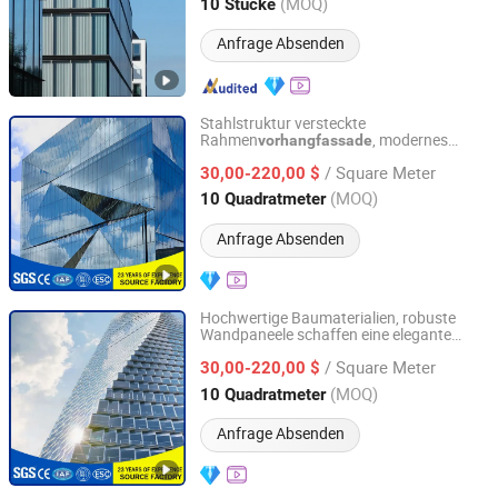
Guangdong, China
Seit 2025
(MOQ)
10 Stücke
Anfrage Absenden
Stahlstruktur versteckte
Rahmen
, modernes
vorhangfassade
Shandong Waterdrop Supply Chain Co., Ltd.
Design für Bürogebäude und
/ Square Meter
Einkaufszentren
30,00-220,00 $
Shandong, China
Seit 2026
(MOQ)
10 Quadratmeter
Anfrage Absenden
Hochwertige Baumaterialien, robuste
Wandpaneele schaffen eine elegante
Shandong Waterdrop Supply Chain Co., Ltd.
Außenvorhangwand
/ Square Meter
30,00-220,00 $
Shandong, China
Seit 2026
(MOQ)
10 Quadratmeter
Anfrage Absenden