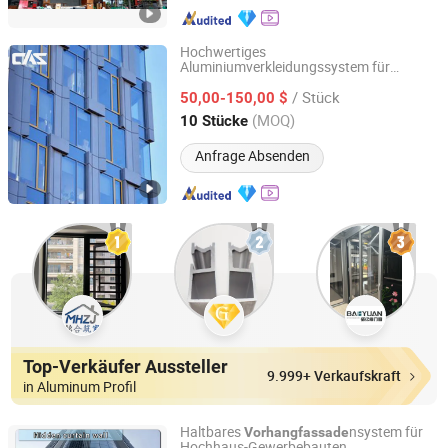
Hochwertiges
Aluminiumverkleidungssystem für
Cas Facade Co., Ltd
einheitliche
n in
Vorhangfassade
/ Stück
Hochgebirgen
50,00-150,00 $
Guangdong, China
Seit 2025
(MOQ)
10 Stücke
Anfrage Absenden
Top-Verkäufer Aussteller
9.999+ Verkaufskraft
in Aluminum Profil
Haltbares
nsystem für
Vorhangfassade
Hochhaus-Gewerbebauten