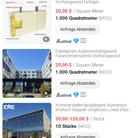
Vorhangwand farbiger
Guangzhou New View Building Mate-Rial Co. Ltd.
Zementvorhangwandpaneel
/ Square Meter
20,00 $
Guangdong, China
Seit 2026
(MOQ)
1.000 Quadratmeter
Anfrage Absenden
Fabrikpreis Außenvorhangwand
Faserzementplatte Vorhangwand
Guangzhou New View Building Mate-Rial Co. Ltd.
/ Square Meter
20,00 $
Guangdong, China
Seit 2026
(MOQ)
1.000 Quadratmeter
Anfrage Absenden
Kommerzielles langlebiges Aluminium
dreifach doppelt verglastes Lowe-Glas-
Cas Facade Co., Ltd
Fassade einheitliche Vorhangwand
/ Stück
50,00-120,00 $
Guangdong, China
Seit 2025
(MOQ)
10 Stücke
Anfrage Absenden