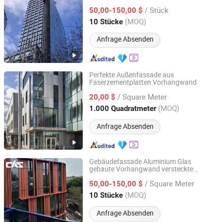
Preis 200 Quadratmeter
/ Stück
50,00-150,00 $
Guangdong, China
Seit 2025
(MOQ)
10 Stücke
Anfrage Absenden
Perfekte Außenfassade aus
Faserzementplatten Vorhangwand
Guangzhou New View Building Mate-Rial Co. Ltd.
/ Square Meter
20,00 $
Guangdong, China
Seit 2026
(MOQ)
1.000 Quadratmeter
Anfrage Absenden
Gebäudefassade Aluminium Glas
gebaute Vorhangwand versteckte
Cas Facade Co., Ltd
Kappen Spandrel einheitliche Fassade
/ Square Meter
50,00-150,00 $
Guangdong, China
Seit 2025
(MOQ)
10 Stücke
Anfrage Absenden