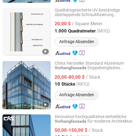
Qualitätsgesicherte UV-beständige
überlappende Schraubfixierung
Guangzhou New View Building Mate-Rial Co. Ltd.
Vorhangwand
/ Square Meter
20,00 $
Guangdong, China
Seit 2026
(MOQ)
1.000 Quadratmeter
Anfrage Absenden
China Hersteller Standard Aluminium
Doppelverglastes
Vorhangfassade
Cas Facade Co., Ltd
Baumaterial
/ Stück
20,00-80,00 $
Guangdong, China
Seit 2025
(MOQ)
10 Stücke
Anfrage Absenden
Innovative hochqualitative einheitliche
für moderne Architektur
Vorhangfassade
Cas Facade Co., Ltd
/ Stück
50,00-150,00 $