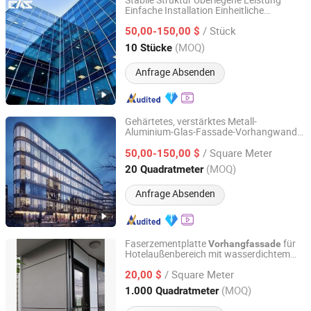
Stabile Struktur Überlegene Leistung
Einfache Installation Einheitliche
Cas Facade Co., Ltd
Vorhangfassade
/ Stück
50,00-150,00 $
Guangdong, China
Seit 2025
(MOQ)
10 Stücke
Anfrage Absenden
Gehärtetes, verstärktes Metall-
Aluminium-Glas-Fassade-Vorhangwand
Hebei Zhifa Doors and Windows Co., Ltd.
für die Außenverkleidung von
/ Square Meter
Gewerbebauten
50,00-150,00 $
Hebei, China
Seit 2024
(MOQ)
20 Quadratmeter
Anfrage Absenden
Faserzementplatte
für
Vorhangfassade
Hotelaußenbereich mit wasserdichtem
Guangzhou New View Building Mate-Rial Co. Ltd.
Design
/ Square Meter
20,00 $
Guangdong, China
Seit 2026
(MOQ)
1.000 Quadratmeter