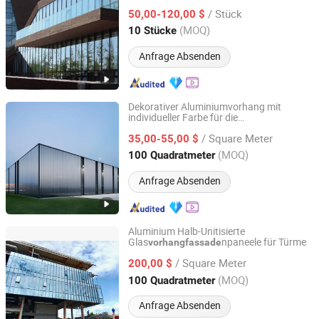
Vorhangfassade
/ Stück
50,00-120,00 $
Guangdong, China
Seit 2025
(MOQ)
10 Stücke
Anfrage Absenden
Dekorativer Aluminiumvorhang mit
individueller Farbe für die
Guangdong Jiegou Metal Co., Ltd.
Fassadengestaltung von Bürogebäuden
/ Square Meter
35,00-55,00 $
Guangdong, China
Seit 2026
(MOQ)
100 Quadratmeter
Anfrage Absenden
Aluminium Halb-Unitisierte
Glas
npaneele für Türme
vorhangfassade
GUANGZHOU HOMI ALUMINIUM CO., LTD
/ Square Meter
200,00 $
Guangdong, China
Seit 2019
(MOQ)
100 Quadratmeter
Anfrage Absenden