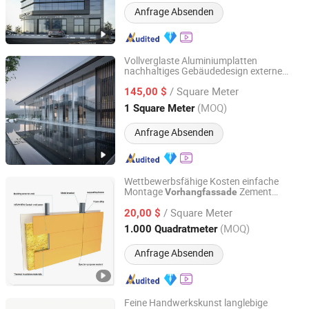
Anfrage Absenden
Vollverglaste Aluminiumplatten
nachhaltiges Gebäudedesign externe
Foshan Starveil Building Materials Technology Co., Ltd.
Vorhangfassade
/ Square Meter
145,00 $
Guangdong, China
Seit 2025
(MOQ)
1 Square Meter
Anfrage Absenden
Wettbewerbsfähige Kosten einfache
Montage
Zement
Vorhangfassade
Guangzhou New View Building Mate-Rial Co. Ltd.
npaneel
Vorhangfassade
/ Square Meter
20,00 $
Guangdong, China
Seit 2026
(MOQ)
1.000 Quadratmeter
Anfrage Absenden
Feine Handwerkskunst langlebige