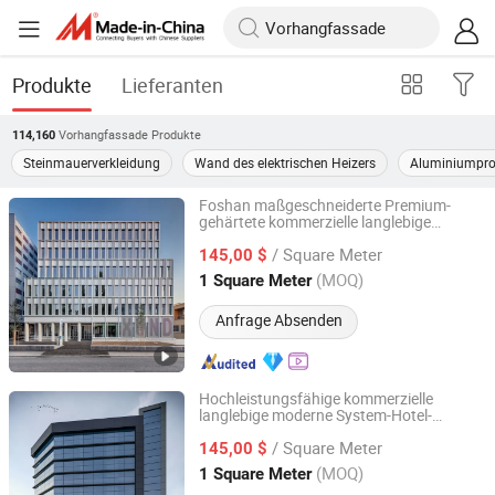
Produkte
Lieferanten
Vorhangfassade
Produkte
114,160
Steinmauerverkleidung
Wand des elektrischen Heizers
Aluminiumpro
Foshan maßgeschneiderte Premium-
gehärtete kommerzielle langlebige
Foshan Starveil Building Materials Technology Co., Ltd.
moderne architektonische Aluminium-
/ Square Meter
Außen-Glas
145,00 $
vorhangfassade
Guangdong, China
Seit 2025
(MOQ)
1 Square Meter
Anfrage Absenden
Hochleistungsfähige kommerzielle
langlebige moderne System-Hotel-
Foshan Starveil Building Materials Technology Co., Ltd.
Fassade einheitliche Aluminium-Glas-
/ Square Meter
145,00 $
Vorhangfassade
Guangdong, China
Seit 2025
(MOQ)
1 Square Meter