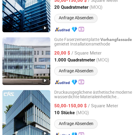
Aluminiumrahmen
50,00-150,00 $
Hebei, China
Seit 2024
(MOQ)
20 Quadratmeter
Anfrage Absenden
Gute Faserzementplatte
Vorhangfassade
genietet Installationsmethode
Guangzhou New View Building Mate-Rial Co. Ltd.
/ Square Meter
20,00 $
Guangdong, China
Seit 2026
(MOQ)
1.000 Quadratmeter
Anfrage Absenden
Druckausgeglichene ästhetische moderne
wasserdichte Materialeinheitliche
Cas Facade Co., Ltd
Vorhangfassade
/ Square Meter
50,00-150,00 $
Guangdong, China
Seit 2025
(MOQ)
10 Stücke
Anfrage Absenden