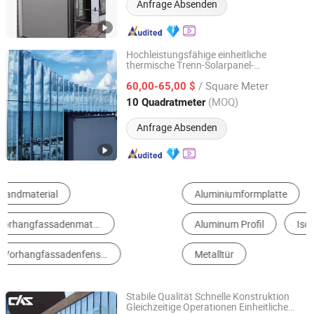
Anfrage Absenden
Hochleistungsfähige einheitliche
thermische Trenn-Solarpanel-
Shenzhen Redee Construction Co., Ltd.
mit doppelt verglastem,
Vorhangfassade
/ Square Meter
gehärtetem Low-E-Isolierglas-Aluminium-
60,00-65,00 $
Vorhangfassade
Guangdong, China
Seit 2025
(MOQ)
10 Quadratmeter
Anfrage Absenden
Aluminiumformplatte
Curtain Wall
Aluminum Profil
Isolierglas
Metallfenster
Metalltür
Stabile Qualität Schnelle Konstruktion
Gleichzeitige Operationen Einheitliche
Cas Facade Co., Ltd