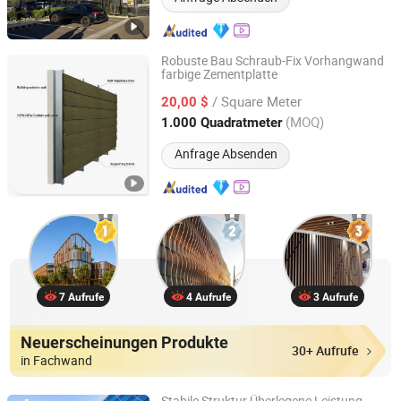
Robuste Bau Schraub-Fix Vorhangwand
farbige Zementplatte
Guangzhou New View Building Mate-Rial Co. Ltd.
/ Square Meter
20,00 $
Guangdong, China
Seit 2026
(MOQ)
1.000 Quadratmeter
Anfrage Absenden
7 Aufrufe
4 Aufrufe
3 Aufrufe
Neuerscheinungen Produkte
30+ Aufrufe
in Fachwand