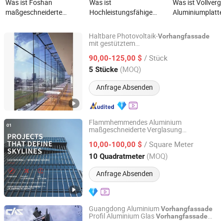
Was ist Foshan
Was ist
Was ist Vollver
maßgeschneiderte
Hochleistungsfähige
Aluminiumplatt
Premium-gehärtete
kommerzielle langlebige
nachhaltiges
kommerzielle langlebige
moderne System-Hotel-
Gebäudedesign 
Haltbare Photovoltaik-
Vorhangfassade
moderne
Fassade einheitliche
Vorhangfassad
mit gestütztem
Guangzhou Topbright Building Materials Co.,Ltd
Glas
nrahmen
vorhangfassade
architektonische
Aluminium-Glas-
/ Stück
90,00-125,00 $
Aluminium-Außen-
Vorhangfassade
Guangdong, China
Seit 2013
(MOQ)
5 Stücke
Glasvorhangfassade
Anfrage Absenden
Flammhemmendes Aluminium
maßgeschneiderte Verglasung
Shandong Fortiswall Energy Saving Technology Co., Ltd.
Vorhangwand für Dachrestaurants
/ Square Meter
10,00-100,00 $
Shandong, China
Seit 2026
(MOQ)
10 Quadratmeter
Anfrage Absenden
Guangdong Aluminium
Vorhangfassade
Profil Aluminium Glas
Vorhangfassade
Cas Facade Co., Ltd