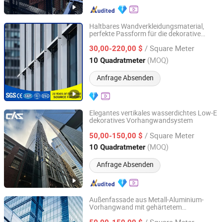
Haltbares Wandverkleidungsmaterial,
perfekte Passform für die dekorative
Shandong Waterdrop Supply Chain Co., Ltd.
Fassadengestaltung
/ Square Meter
30,00-220,00 $
Shandong, China
Seit 2026
(MOQ)
10 Quadratmeter
Anfrage Absenden
Elegantes vertikales wasserdichtes Low-E
dekoratives Vorhangwandsystem
Cas Facade Co., Ltd
/ Square Meter
50,00-150,00 $
Guangdong, China
Seit 2025
(MOQ)
10 Quadratmeter
Anfrage Absenden
Außenfassade aus Metall-Aluminium-
Vorhangwand mit gehärtetem
Hebei Zhifa Doors and Windows Co., Ltd.
Sicherheitsglas und strukturellem
/ Square Meter