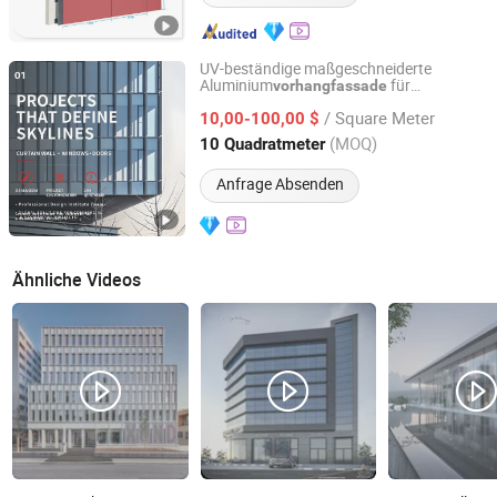
UV-beständige maßgeschneiderte
Aluminium
für
vorhangfassade
Shandong Fortiswall Energy Saving Technology Co., Ltd.
Sportstadien
/ Square Meter
10,00-100,00 $
Shandong, China
Seit 2026
(MOQ)
10 Quadratmeter
Anfrage Absenden
Ähnliche Videos