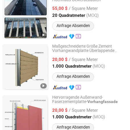
Foshan Xingyu Anya Technology Co., Ltd
/ Square Meter
55,00 $
Guangdong, China
Seit 2025
(MOQ)
20 Quadratmeter
Anfrage Absenden
Maßgeschneiderte Größe Zement
Vorhangwandplatte Überlappende
Guangzhou New View Building Mate-Rial Co. Ltd.
Schraubfixierung Vorhangwand
/ Square Meter
20,00 $
Guangdong, China
Seit 2026
(MOQ)
1.000 Quadratmeter
Anfrage Absenden
Hervorragende Außenwand-
Faserzementplatte-
Vorhangfassade
Guangzhou New View Building Mate-Rial Co. Ltd.
/ Square Meter
20,00 $
Guangdong, China
Seit 2026
(MOQ)
1.000 Quadratmeter
Anfrage Absenden