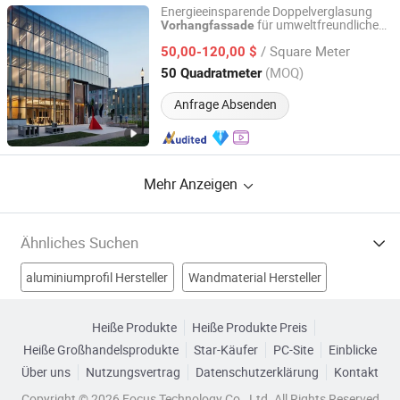
Energieeinsparende Doppelverglasung
für umweltfreundliche
Vorhangfassade
Hefei Yiwan Architectural Decoration Engineering Co., Ltd.
Gebäude
/ Square Meter
50,00-120,00 $
Anhui, China
Seit 2022
(MOQ)
50 Quadratmeter
Anfrage Absenden
Mehr Anzeigen
Ähnliches Suchen
aluminiumprofil Hersteller
Wandmaterial Hersteller
aluminiumprofil Hersteller
Heiße Produkte
Heiße Produkte Preis
Heiße Großhandelsprodukte
Star-Käufer
PC-Site
Einblicke
Vorhangfassadenmaterialien Hersteller
Über uns
Nutzungsvertrag
Datenschutzerklärung
Kontakt
Gebäudefassade Fabriken
Copyright © 2026 Focus Technology Co., Ltd. All Rights Reserved