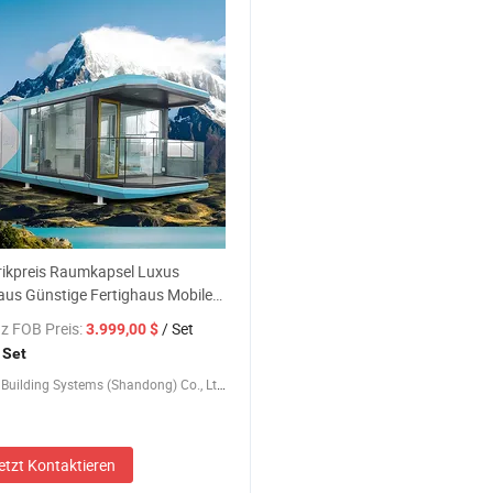
rikpreis Raumkapsel Luxus
aus Günstige Fertighaus Mobile
er Fertighaus Stahl Fertighaus
z FOB Preis:
/ Set
3.999,00 $
mit Innendekoration
 Set
Modular Building Systems (Shandong) Co., Ltd.
etzt Kontaktieren