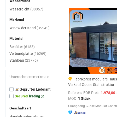
Wasserdicht
Wasserdicht
(38057)
Merkmal
Windwiderstand
(35545)
Material
Behälter
(6183)
Verbundplatte
(16269)
Stahlbau
(23776)
Unternehmensmerkmale
Fabrikpreis modulare Häu
Verkauf Guose Stahlstruktur
Geprüfter Lieferant
Holzdekoration vorgefertigtes
Referenz FOB Preis:
1.978,00-
modifiziertes Containerhaus
MOQ:
1 Stück
Geschäftsart
Handelsunternehmen