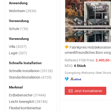
Anwendung
Wohnheim
(2836)
Verwendung
Schule
(136)
Verwendung
Villa
(4207)
Fabrikpreis Holzdekoration
umweltfreundliches Büro vorge
Lager
(507)
Stahl-Flachpack-Containerha
Referenz FOB Preis:
2.400,00-
Schnelle Installation
MOQ:
6 Stück
Schnelle Installation
(35128)
Standardinstallation
(4720)
Merkmal
Jetzt Kontaktieren
Erdbebensicher
(37444)
Leicht beweglich
(38746)
Flexibel kombinierbar