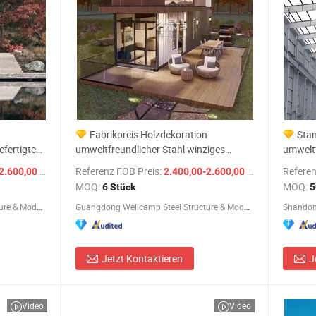
Fabrikpreis Holzdekoration
Stan
fertigtes
umweltfreundlicher Stahl winziges
umweltf
us
vorgefertigtes Flachpackcontainerhaus
Fertigh
/ Stück
Referenz FOB Preis:
/ Stück
Referen
2.600,00 $
2.400,00-2.600,00 $
MOQ:
MOQ:
6 Stück
5
Guangdong Wellcamp Steel Structure & Modular Housing Co., Ltd.
Guangdong Wellcamp Steel Structure & Modular Housing Co., Ltd.
Jetzt Kontaktieren
J
Video
Video