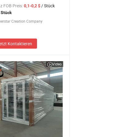
rsferiengeschenke
z FOB Preis:
/ Stück
0,1-0,2 $
chtshausdekorationen LED-
 Stück
tetes Polyresin
perstar Creation Company
chtsdorfhaus Fabrik
etzt Kontaktieren
Video