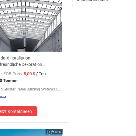
dardinstallation
reundliche Dekoration
aus Baumaterial mit Fabrikpreis
z FOB Preis:
/ Ton
5,00 $
0 Tonnen
Shandong Glostar Panel Building Systems Co., Ltd.
etzt Kontaktieren
Video