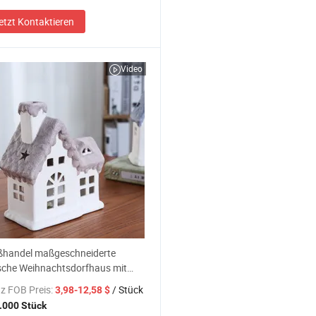
etzt Kontaktieren
Video
ßhandel maßgeschneiderte
sche Weihnachtsdorfhaus mit
ht Feiertags Tischdekoration
z FOB Preis:
/ Stück
3,98-12,58 $
.000 Stück