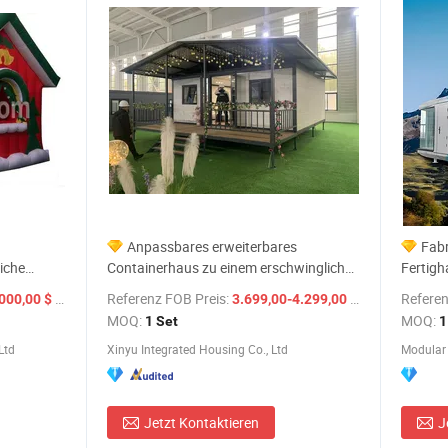
Anpassbares erweiterbares
Fab
liche
Containerhaus zu einem erschwinglichen
Fertigh
Preis mit Holzmaserung, einfache
Contain
/ Stück
Referenz FOB Preis:
/ Set
Referen
000,00 $
3.699,00-4.299,00 $
Installation, chinesische Fabrik
Villen 
MOQ:
MOQ:
1 Set
1
Ltd
Xinyu Integrated Housing Co., Ltd
Jetzt Kontaktieren
J