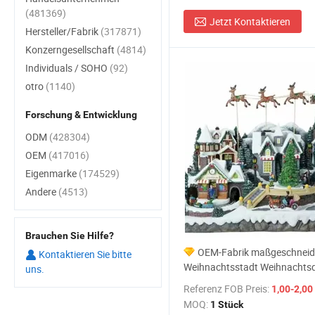
(481369)
Jetzt Kontaktieren
Hersteller/Fabrik
(317871)
Konzerngesellschaft
(4814)
Individuals / SOHO
(92)
otro
(1140)
Forschung & Entwicklung
ODM
(428304)
OEM
(417016)
Eigenmarke
(174529)
Andere
(4513)
Brauchen Sie Hilfe?
OEM-Fabrik maßgeschneid
Kontaktieren Sie bitte
Weihnachtsstadt Weihnachtsd
uns.
Lichter Großhandelspreis
Referenz FOB Preis:
1,00-2,00
Weihnachtsdekoration Dorf
MOQ:
1 Stück
Weihnachtsmodellhäuser Herst