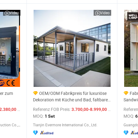
Video
Video
ser zum
OEM/ODM Fabrikpreis für luxuriöse
Fabr
Dekoration mit Küche und Bad, faltbares
Sandwi
Containerhaus
luxuriö
/ Stück
Referenz FOB Preis:
/ Set
Referen
2.380,00 $
3.700,00-8.999,00 $
MOQ:
MOQ:
1 Set
6
Guangdong Guose Modular Construction Co., Ltd.
Tianjin Evermore International Co., Ltd.