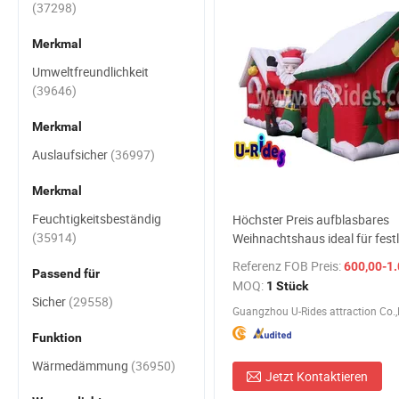
(37298)
Merkmal
Umweltfreundlichkeit
(39646)
Merkmal
Auslaufsicher
(36997)
Merkmal
Feuchtigkeitsbeständig
Höchster Preis aufblasbares
(35914)
Weihnachtshaus ideal für fest
Dekorationen und Outdoor-
Referenz FOB Preis:
600,00-1.
Passend für
Veranstaltungen
MOQ:
1 Stück
Sicher
(29558)
Guangzhou U-Rides attraction Co.,
Funktion
Wärmedämmung
(36950)
Jetzt Kontaktieren