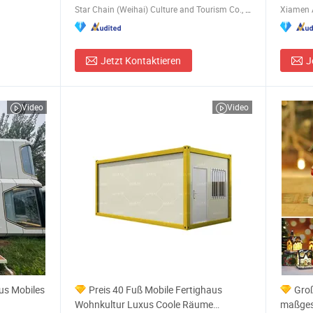
Star Chain (Weihai) Culture and Tourism Co., Ltd.
Xiamen 
Jetzt Kontaktieren
J
Video
Video
us Mobiles
Preis 40 Fuß Mobile Fertighaus
Groß
Wohnkultur Luxus Coole Räume
maßges