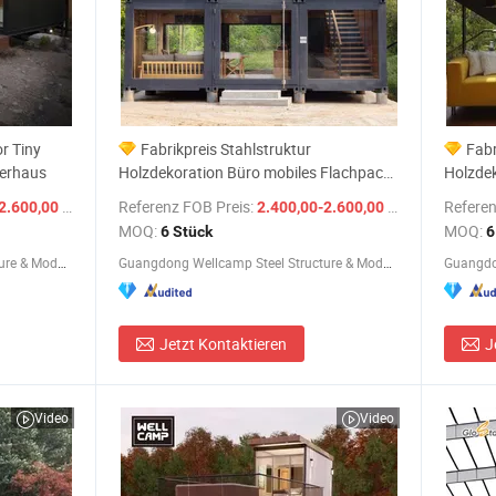
r Tiny
Fabrikpreis Stahlstruktur
Fabr
nerhaus
Holzdekoration Büro mobiles Flachpack-
Holzdek
Containerhaus
Contai
/ Stück
Referenz FOB Preis:
/ Stück
Referen
2.600,00 $
2.400,00-2.600,00 $
MOQ:
MOQ:
6 Stück
6
Guangdong Wellcamp Steel Structure & Modular Housing Co., Ltd.
Guangdong Wellcamp Steel Structure & Modular Housing Co., Ltd.
Jetzt Kontaktieren
J
Video
Video