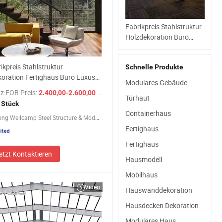
Fabrikpreis Stahlstruktur
Holzdekoration Büro
mobiles Flachpack-
Containerhaus
ikpreis Stahlstruktur
Schnelle Produkte
oration Fertighaus Büro Luxus
Modulares Gebäude
nerhaus
z FOB Preis:
/ Stück
2.400,00-2.600,00 $
Türhaut
 Stück
Containerhaus
Guangdong Wellcamp Steel Structure & Modular Housing Co., Ltd.
Fertighaus
Fertighaus
etzt Kontaktieren
Hausmodell
Mobilhaus
Video
Hauswanddekoration
Hausdecken Dekoration
Modulares Haus