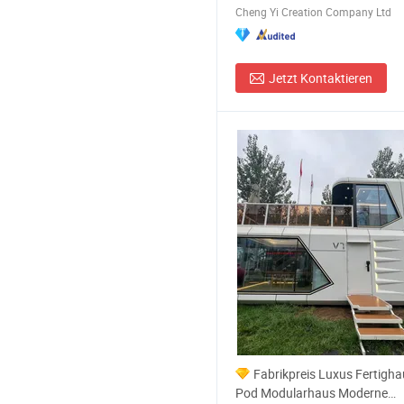
Cheng Yi Creation Company Ltd
China
Jetzt Kontaktieren
Fabrikpreis Luxus Fertigha
Pod Modularhaus Moderne