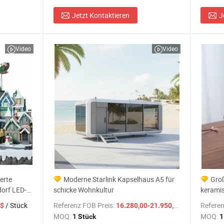
Jetzt Kontaktieren
J
Video
Video
erte
Moderne Starlink Kapselhaus A5 für
Gro
orf LED-
schicke Wohnkultur
kerami
LED-Lic
/ Stück
Referenz FOB Preis:
/ Stück
Referen
 $
16.280,00-21.950,00 $
MOQ:
MOQ:
1 Stück
1
eller in