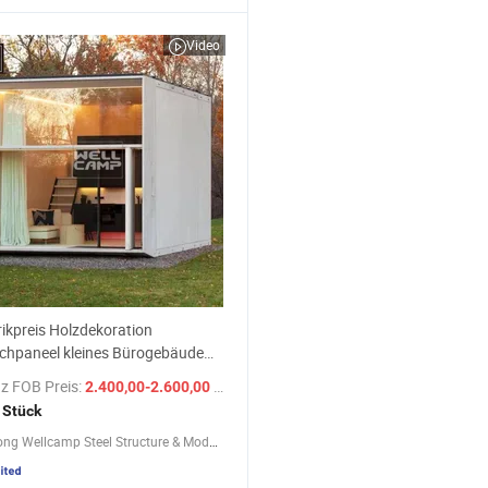
Video
ikpreis Holzdekoration
chpaneel kleines Bürogebäude
ses Containerhaus
z FOB Preis:
/ Stück
2.400,00-2.600,00 $
 Stück
Guangdong Wellcamp Steel Structure & Modular Housing Co., Ltd.