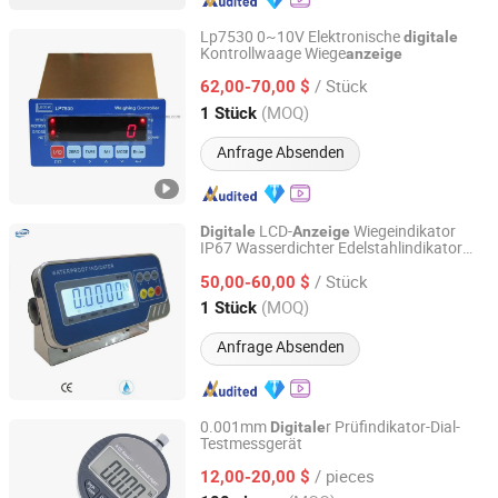
Lp7530 0~10V Elektronische
digitale
Kontrollwaage Wiege
anzeige
Ningbo Santwell Sensor Technology Co., Ltd.
/ Stück
62,00-70,00 $
Zhejiang, China
Seit 2022
(MOQ)
1 Stück
Anfrage Absenden
LCD-
Wiegeindikator
Digitale
Anzeige
IP67 Wasserdichter Edelstahlindikator
Gromy Industry Co., Ltd.
Lader Wiegen
/ Stück
50,00-60,00 $
Zhejiang, China
Seit 2014
(MOQ)
1 Stück
Anfrage Absenden
0.001mm
r Prüfindikator-Dial-
Digitale
Testmessgerät
Orientools Industrial Co., Ltd.
/ pieces
12,00-20,00 $