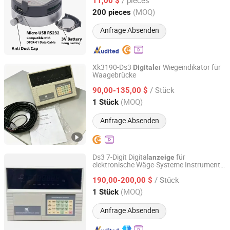
11,00 $
Shanghai, China
Seit 2025
(MOQ)
200 pieces
Anfrage Absenden
Xk3190-Ds3
r Wiegeindikator für
Digitale
Waagebrücke
Huai'an Hengcheng Industry and Trade Co., Ltd.
/ Stück
90,00-135,00 $
Jiangsu, China
Seit 2026
(MOQ)
1 Stück
Anfrage Absenden
Ds3 7-Digit Digital
für
anzeige
elektronische Wäge-Systeme Instrument
Vipoo Electronic Technology Group Co., Ltd.
Vp
/ Stück
190,00-200,00 $
Fujian, China
Seit 2025
(MOQ)
1 Stück
Anfrage Absenden