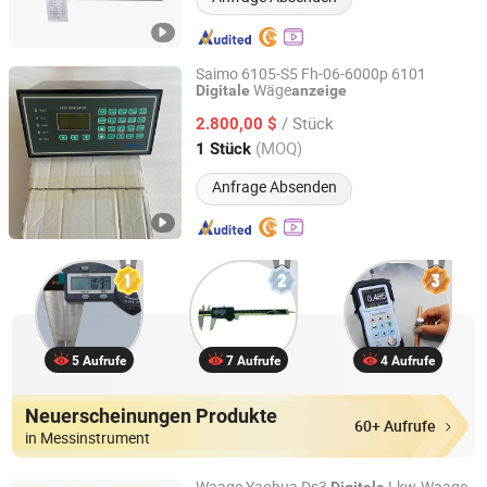
Saimo 6105-S5 Fh-06-6000p 6101
Wäge
Digitale
anzeige
Xuzhou Sairuisheng Industrial Automation Technology
Co., Ltd
/ Stück
2.800,00 $
(MOQ)
1 Stück
Jiangsu, China
Seit 2025
Anfrage Absenden
5 Aufrufe
7 Aufrufe
4 Aufrufe
Neuerscheinungen Produkte
60+ Aufrufe
in Messinstrument