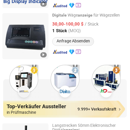
Wäge
für Wägezellen
Digitale
anzeige
Quanzhou Wanggong Electronic Scale Co., Ltd.
/ Stück
30,00-100,00 $
(MOQ)
1 Stück
Fujian, China
Seit 2016
Anfrage Absenden
Top-Verkäufer Aussteller
9.999+ Verkaufskraft
in Prüfmaschine
Langstrecken 50mm Elektronischer
Digital
r
anzeige