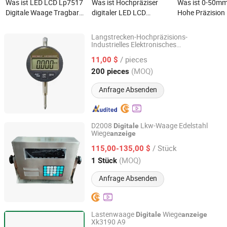
Was ist LED LCD Lp7517
Was ist Hochpräziser
Was ist 0-50mm/
Digitale Waage Tragbare
digitaler LED LCD
Hohe Präzision
Günstige Wiegeanzeige
Wiegeindikator für
Elektronischer
Industriewaagen mit
Digitalindikator
Langstrecken-Hochpräzisions-
OIML Ntep Zertifikat (RS-
Professioneller
Industrielles Elektronisches
Orientools Industrial Co., Ltd.
Digital
gerät
anzeige
232
/ pieces
11,00 $
Kommunikationsschnittstelle)
Shanghai, China
Seit 2025
(MOQ)
200 pieces
Anfrage Absenden
D2008
Lkw-Waage Edelstahl
Digitale
Wiege
anzeige
Huai'an Hengcheng Industry and Trade Co., Ltd.
/ Stück
115,00-135,00 $
Jiangsu, China
Seit 2026
(MOQ)
1 Stück
Anfrage Absenden
Lastenwaage
Wiege
Digitale
anzeige
Xk3190 A9
Quanzhou Wanggong Electronic Scale Co., Ltd.