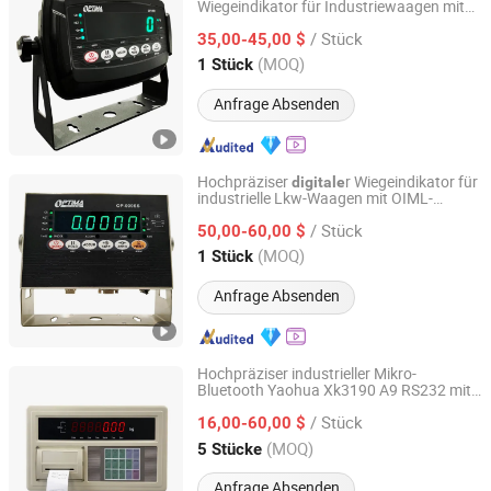
Wiegeindikator für Industriewaagen mit
Ningbo Optima Scale Co., Ltd
OIML-Zulassung (RS-232
/ Stück
Datenschnittstelle)
35,00-45,00 $
Zhejiang, China
Seit 2023
(MOQ)
1 Stück
Anfrage Absenden
Hochpräziser
r Wiegeindikator für
digitale
industrielle Lkw-Waagen mit OIML-
Ningbo Optima Scale Co., Ltd
Zertifikat (LED LCD & RS-232 Port)
/ Stück
50,00-60,00 $
Zhejiang, China
Seit 2023
(MOQ)
1 Stück
Anfrage Absenden
Hochpräziser industrieller Mikro-
Bluetooth Yaohua Xk3190 A9 RS232 mit
SUZHOU YAOGANG ELECTRONIC MATERIAL CO., LTD
Drucker für Lkw-Waage Brückenwaage
/ Stück
elektronische
16,00-60,00 $
digitale
Anzeige
Wäge
anzeige
Jiangsu, China
Seit 2024
(MOQ)
5 Stücke
Anfrage Absenden