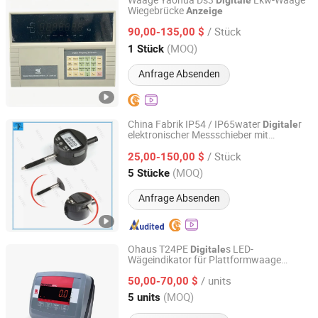
Waage Yaohua Ds3
Lkw-Waage
Digitale
Wiegebrücke
Anzeige
Huai'an Hengcheng Industry and Trade Co., Ltd.
/ Stück
90,00-135,00 $
Jiangsu, China
Seit 2026
(MOQ)
1 Stück
Anfrage Absenden
China Fabrik IP54 / IP65water
r
Digitale
elektronischer Messschieber mit
Mitech Metrology Co., Ltd.
Ziffernblatt 0-50mm
/ Stück
25,00-150,00 $
Guangdong, China
Seit 2014
(MOQ)
5 Stücke
Anfrage Absenden
Ohaus T24PE
s LED-
Digitale
Wägeindikator für Plattformwaage
Suzhou Weighi Equipment Co., Ltd.
Bodenwaage
/ units
50,00-70,00 $
Jiangsu, China
Seit 2025
(MOQ)
5 units