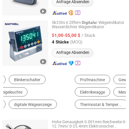
Anfrage Absenden
Sk330s 6 Ziffern
r Wägeindikator
Digitale
Wasserdichter Wägeindikator
Ningbo Santwell Sensor Technology Co., Ltd.
/ Stück
51,00-55,00 $
Zhejiang, China
Seit 2022
(MOQ)
4 Stücke
Anfrage Absenden
Prüfmaschine
Gewichtsanzeige
Wägezelle
Elektrikwagge
Messinstrument
Thermostat & Temperaturregler
Hohe Genauigkeit 0.001mm Reichweite 0-
12.7mm/ 0-25.4mm Elektronischer
FUZHOU CONIC INDUSTRIAL CO., LTD.