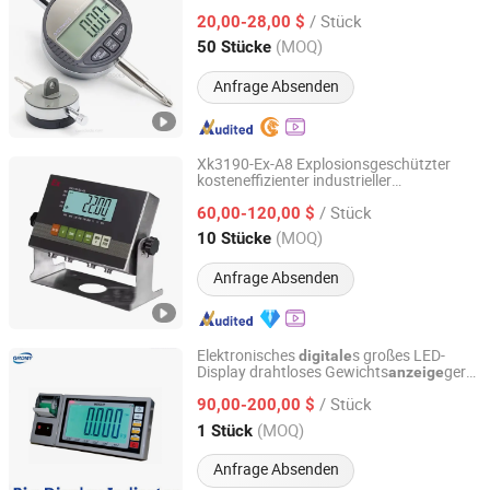
Digital-Dial-Indikator
/ Stück
20,00-28,00 $
Fujian, China
Seit 2018
(MOQ)
50 Stücke
Anfrage Absenden
Xk3190-Ex-A8 Explosionsgeschützter
kosteneffizienter industrieller
Vipoo Electronic Technology Group Co., Ltd.
Plattformwaage
r Indikator
digitale
/ Stück
60,00-120,00 $
Fujian, China
Seit 2025
(MOQ)
10 Stücke
Anfrage Absenden
Elektronisches
s großes LED-
digitale
Display drahtloses Gewichts
gerät
anzeige
Gromy Industry Co., Ltd.
Drucker Mettler Toledo
gerät
Anzeige
/ Stück
90,00-200,00 $
Zhejiang, China
Seit 2014
(MOQ)
1 Stück
Anfrage Absenden