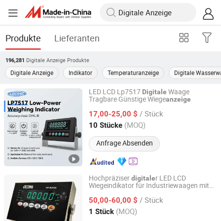
Produkte
Lieferanten
Digitale Anzeige
Produkte
196,281
Digitale Anzeige
Indikator
Temperaturanzeige
Digitale Wasser
LED LCD Lp7517
Waage
Digitale
Tragbare Günstige Wiege
anzeige
Locosc Ningbo Precision Technology Co., Ltd.
/ Stück
17,00-25,00 $
Zhejiang, China
Seit 2008
(MOQ)
10 Stücke
Anfrage Absenden
Hochpräziser
r LED LCD
digitale
Wiegeindikator für Industriewaagen mit
Ningbo Optima Scale Co., Ltd
OIML Ntep Zertifikat (RS-232
/ Stück
Kommunikationsschnittstelle)
50,00-60,00 $
Zhejiang, China
Seit 2023
(MOQ)
1 Stück