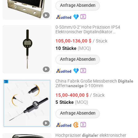
Anfrage Absenden
0-50mm/0-2'' Hohe Präzision IP54
Elektronischer Digitalindikator
Deko Corporation
Professioneller Anbieter
/ Stück
105,00-136,00 $
Shaanxi, China
Seit 2016
(MOQ)
10 Stücke
Anfrage Absenden
China Fabrik Große Messbereich
Digitale
Ziffern
0-100mm
anzeige
Mitech Metrology Co., Ltd.
/ Stück
15,00-400,00 $
Guangdong, China
Seit 2014
(MOQ)
5 Stücke
Anfrage Absenden
Hochpräziser
r elektronischer
digitale