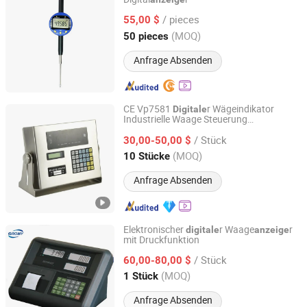
Orientools Industrial Co., Ltd.
/ pieces
55,00 $
Shanghai, China
Seit 2025
(MOQ)
50 pieces
Anfrage Absenden
CE Vp7581
r Wägeindikator
Digitale
Industrielle Waage Steuerung
Vipoo Electronic Technology Group Co., Ltd.
Hochauflösende
Anzeige
/ Stück
30,00-50,00 $
Fujian, China
Seit 2025
(MOQ)
10 Stücke
Anfrage Absenden
Elektronischer
r Waage
r
digitale
anzeige
mit Druckfunktion
Gromy Industry Co., Ltd.
/ Stück
60,00-80,00 $
Zhejiang, China
Seit 2014
(MOQ)
1 Stück
Anfrage Absenden