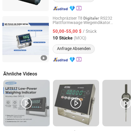
Hochpräziser T8
r RS232
Digitale
Plattformwaage Wiegeindikator
Ningbo Santwell Sensor Technology Co., Ltd.
Edelstahlindikator
/ Stück
50,00-55,00 $
Zhejiang, China
Seit 2022
(MOQ)
10 Stücke
Anfrage Absenden
Ähnliche Videos