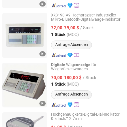
Xk3190-A9 Hochpräziser industrieller
Mikro-Bluetooth-Digitalwaage-Indikator
Ningbo Santwell Sensor Technology Co., Ltd.
/ Stück
72,00-79,00 $
Zhejiang, China
Seit 2022
(MOQ)
1 Stück
Anfrage Absenden
Wäge
für
Digitale
anzeige
Wiegbrückenwaagen
Quanzhou Wanggong Electronic Scale Co., Ltd.
/ Stück
70,00-180,00 $
Fujian, China
Seit 2016
(MOQ)
1 Stück
Anfrage Absenden
Hochgenauigkeits-Digital-Dial-Indikator
0.5 Inch/12.7mm
Orientools Industrial Co., Ltd.
/ pieces