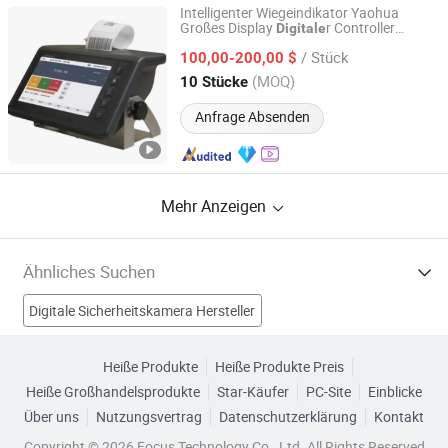
Intelligenter Wiegeindikator Yaohua
Großes Display
r Controller
Digitale
Vipoo Electronic Technology Group Co., Ltd.
Kontrollwaage
/ Stück
100,00-200,00 $
Fujian, China
Seit 2025
(MOQ)
10 Stücke
Anfrage Absenden
Mehr Anzeigen
Ähnliches Suchen
Digitale Sicherheitskamera Hersteller
Blinkerschalter Hersteller
Wiegeanzeige Hersteller
Heiße Produkte
Heiße Produkte Preis
Heiße Großhandelsprodukte
Star-Käufer
PC-Site
Einblicke
Anzeigeleuchte Hersteller
Digitale Gewichtsanzeige Fabriken
Über uns
Nutzungsvertrag
Datenschutzerklärung
Kontakt
digitale Wägeanzeige Fabriken
digitale Messuhr Fabriken
Copyright © 2026 Focus Technology Co., Ltd. All Rights Reserved