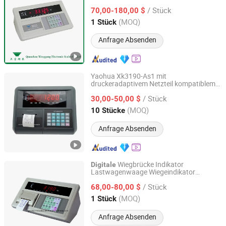
/ Stück
70,00-180,00 $
Fujian, China
Seit 2016
(MOQ)
1 Stück
Anfrage Absenden
Yaohua Xk3190-As1 mit
druckeradaptivem Netzteil kompatiblem
Vipoo Electronic Technology Group Co., Ltd.
n Wiegeindikator
digitale
/ Stück
30,00-50,00 $
Fujian, China
Seit 2025
(MOQ)
10 Stücke
Anfrage Absenden
Wiegbrücke Indikator
Digitale
Lastwagenwaage Wiegeindikator
Gromy Industry Co., Ltd.
Xk3190A9p
/ Stück
68,00-80,00 $
Zhejiang, China
Seit 2014
(MOQ)
1 Stück
Anfrage Absenden