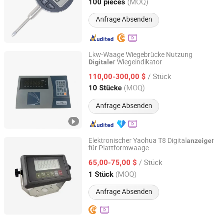
Shanghai, China
Seit 2025
(MOQ)
100 pieces
Anfrage Absenden
Lkw-Waage Wiegebrücke Nutzung
r Wiegeindikator
Digitale
Quanzhou Wanggong Electronic Scale Co., Ltd.
/ Stück
110,00-300,00 $
Fujian, China
Seit 2016
(MOQ)
10 Stücke
Anfrage Absenden
Elektronischer Yaohua T8 Digital
r
anzeige
für Plattformwaage
Huai'an Hengcheng Industry and Trade Co., Ltd.
/ Stück
65,00-75,00 $
Jiangsu, China
Seit 2026
(MOQ)
1 Stück
Anfrage Absenden