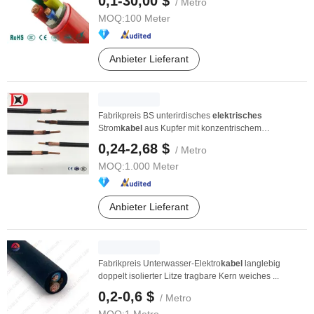
0,1-30,00 $
/ Metro
MOQ:
100 Meter
Anbieter Lieferant
Fabrikpreis BS unterirdisches
elektrisches
Strom
kabel
aus Kupfer mit konzentrischem
Service
kabel
0,24-2,68 $
/ Metro
MOQ:
1.000 Meter
Anbieter Lieferant
Fabrikpreis Unterwasser-Elektro
kabel
langlebig
doppelt isolierter Litze tragbare Kern weiches ...
0,2-0,6 $
/ Metro