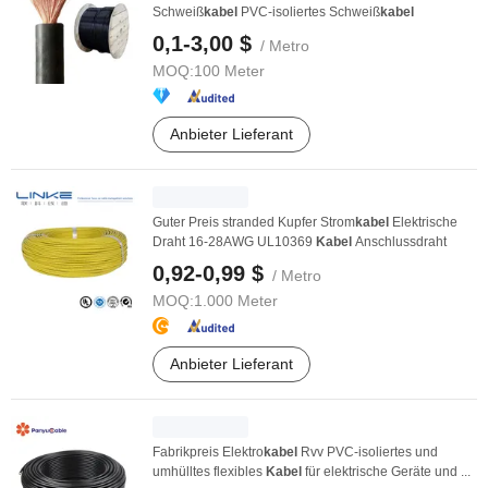
Schweiß
kabel
PVC-isoliertes Schweiß
kabel
0,1-3,00 $
/ Metro
MOQ:
100 Meter
Anbieter Lieferant
Guter Preis stranded Kupfer Strom
kabel
Elektrische
Draht 16-28AWG UL10369
Kabel
Anschlussdraht
0,92-0,99 $
/ Metro
MOQ:
1.000 Meter
Anbieter Lieferant
Fabrikpreis Elektro
kabel
Rvv PVC-isoliertes und
umhülltes flexibles
Kabel
für elektrische Geräte und ...