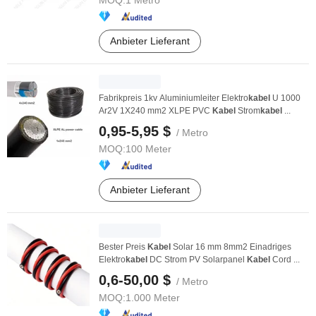
MOQ:
1 Metro
Anbieter Lieferant
Fabrikpreis 1kv Aluminiumleiter Elektro
kabel
U 1000
Ar2V 1X240 mm2 XLPE PVC
Kabel
Strom
kabel
...
0,95-5,95 $
/ Metro
MOQ:
100 Meter
Anbieter Lieferant
Bester Preis
Kabel
Solar 16 mm 8mm2 Einadriges
Elektro
kabel
DC Strom PV Solarpanel
Kabel
Cord ...
0,6-50,00 $
/ Metro
MOQ:
1.000 Meter