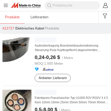
Produkte
Lieferanten
412727
Elektrisches Kabel
Produkte
Audioübertragung Brandmeldeautomatisierung
Steuerung Rvvp Kupfergeflecht abgeschirmtes
flexibles ...
0,24-0,26 $
/ Metro
MOQ:
1.000 Meter
Anbieter Lieferant
Fabrikpreis Französischer Typ U1000 R2V RO2V 3 4 5
Kern 10mm 16mm 25mm 35mm 50mm 70mm 95mm ...
0,5-8,00 $
/ Metro