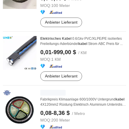
MOQ:
100 Meter
Anbieter Lieferant
Elektrisches
Kabel
0.6/1kv PVC/XLPE/PE isoliertes
Freileitungs-Aderbündel
kabel
Strom ABC Preis für ...
0,01-999,00 $
/ KM
MOQ:
1 KM
Anbieter Lieferant
Fabrikpreis Klimaanlage 600/1000V Untergrund
kabel
4X120mm2 Rüstung Elektrisch Aluminium Unterirdisch
...
0,08-8,36 $
/ Metro
MOQ:
200 Meter