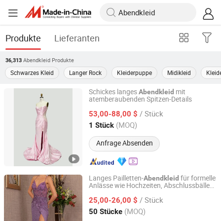
Produkte
Lieferanten
Abendkleid
Produkte
36,313
Schwarzes Kleid
Langer Rock
Kleiderpuppe
Midikleid
Kleid
Schickes langes
mit
Abendkleid
atemberaubenden Spitzen-Details
Chaozhou City Snow Pear Fashion Co., Ltd.
/ Stück
53,00-88,00 $
Guangdong, China
Seit 2026
(MOQ)
1 Stück
Anfrage Absenden
Langes Pailletten-
für formelle
Abendkleid
Anlässe wie Hochzeiten, Abschlussbälle
Guangzhou Panyu district south village Jinluoxuan
oder Galanächte
clothing factory
/ Stück
25,00-26,00 $
(MOQ)
50 Stücke
Guangdong, China
Seit 2025