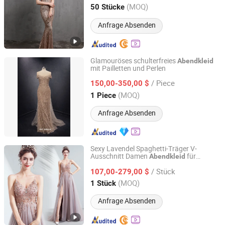
(MOQ)
50 Stücke
Guangdong, China
Seit 2025
Anfrage Absenden
Glamouröses schulterfreies
Abendkleid
mit Pailletten und Perlen
One More Couture Apparel Designing Co., Ltd.
/ Piece
150,00-350,00 $
Jiangsu, China
Seit 2026
(MOQ)
1 Piece
Anfrage Absenden
Sexy Lavendel Spaghetti-Träger V-
Ausschnitt Damen
für
Abendkleid
Suzhou Gilka Trading Co., Ltd.
Hochzeiten
/ Stück
107,00-279,00 $
Jiangsu, China
Seit 2022
(MOQ)
1 Stück
Anfrage Absenden