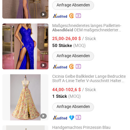
Anfrage Absenden
Maßgeschneideretes langes Pailletten-
OEM maßgeschneiderter
Abendkleid
Guangzhou Panyu district south village Jinluoxuan
Entwurf eleganter Stil rotteppichbereit
clothing factory
/ Stück
25,00-26,00 $
(MOQ)
50 Stücke
Guangdong, China
Seit 2025
Anfrage Absenden
Cicinia Gelbe Ballkleider Lange Bedruckte
Stoff A-Linie Tiefer V-Ausschnitt Halter
Chaozhou City Snow Pear Fashion Co., Ltd.
Rückenfreies
Ballkleid Sexy
Abendkleid
/ Stück
Kleid Vestido De Noche Mädchenkleid
44,00-102,6 $
Guangdong, China
Seit 2026
(MOQ)
1 Stück
Anfrage Absenden
Handgemachtes Prinzessin Blau