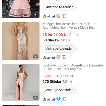
Anfrage Absenden
Maßgeschneidertes langes Pailletten-
, hochwertige Mode für
Abendkleid
Guangzhou Panyu district south village Jinluoxuan
formelle Anlässe, bereit für den roten
clothing factory
/ Stück
Teppich
25,00-26,00 $
(MOQ)
50 Stücke
Guangdong, China
Seit 2025
Anfrage Absenden
Bestseller Bodycon
Elegantes
Abendkleid
Rückenauschnitt Lang Kleid
GOOD SELLER CO.,LTD
Partykleidung Frauen Luxus
/ Stück
5,22-5,84 $
Zhejiang, China
Seit 2010
(MOQ)
170 Stücke
Anfrage Absenden