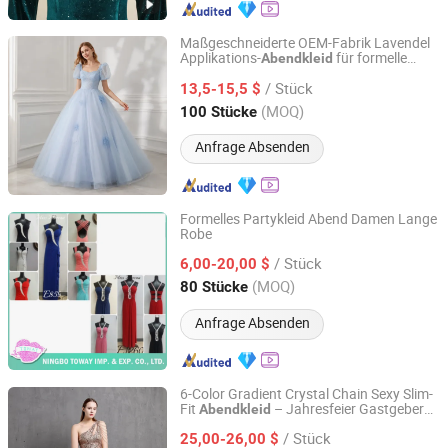
Maßgeschneiderte OEM-Fabrik Lavendel
Applikations-
für formelle
Abendkleid
Shanghai Hubei Apparel Co., Ltd
Partys Hochzeitsgäste Applikationskleid
/ Stück
13,5-15,5 $
Shanghai, China
Seit 2024
(MOQ)
100 Stücke
Anfrage Absenden
Formelles Partykleid Abend Damen Lange
Robe
NINGBO FANST IMP.&EXP. CO., LTD.
/ Stück
6,00-20,00 $
Zhejiang, China
Seit 2010
(MOQ)
80 Stücke
Anfrage Absenden
6-Color Gradient Crystal Chain Sexy Slim-
Fit
– Jahresfeier Gastgeber
Abendkleid
Guangzhou Panyu district south village Jinluoxuan
Party Clubwear
clothing factory
/ Stück
25,00-26,00 $