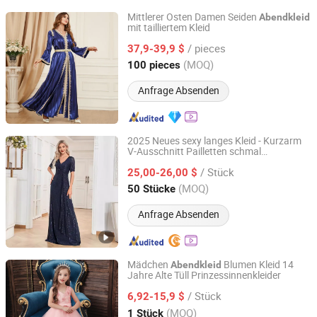
Mittlerer Osten Damen Seiden
Abendkleid
mit tailliertem Kleid
Dongguan Xiuyu Fashion Garment Co., Ltd.
/ pieces
37,9-39,9 $
Guangdong, China
Seit 2025
(MOQ)
100 pieces
Anfrage Absenden
2025 Neues sexy langes Kleid - Kurzarm
V-Ausschnitt Pailletten schmal
Guangzhou Panyu district south village Jinluoxuan
geschnittenes Meerjungfrau
clothing factory
/ Stück
Brautjungfern Bankett
25,00-26,00 $
Abendkleid
(MOQ)
50 Stücke
Guangdong, China
Seit 2025
Anfrage Absenden
Mädchen
Blumen Kleid 14
Abendkleid
Jahre Alte Tüll Prinzessinnenkleider
Suzhou Gilka Trading Co., Ltd.
/ Stück
6,92-15,9 $
Jiangsu, China
Seit 2022
(MOQ)
1 Stück