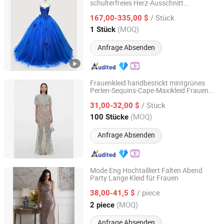
schulterfreies Herz-Ausschnitt
Chaozhou City Snow Pear Fashion Co., Ltd.
Quinceanera Spitzenkleid Party Frauen
/ Stück
Hochzeitskleider Prinzessinnenkleid
167,00-335,00 $
Mädchenkleid
Ballkleid
Abendkleid
Guangdong, China
Seit 2026
(MOQ)
1 Stück
Anfrage Absenden
Frauenkleid handbestickt mintgrünes
Perlen-Sequins-Cape-Maxikleid Frauen
Dongguan Jianyang Garment Co., Ltd.
florale Stickerei Mesh durchscheinendes
/ Stück
Meerjungfrauen-
31,00-32,00 $
Abendkleid
Hochzeitsfeier langes Kleid
Guangdong, China
Seit 2012
(MOQ)
100 Stücke
Anfrage Absenden
Mode Eng Hochtailliert Falten Abend
Party Lange Kleid für Frauen
Hangzhou Jiuxing Clothing Co., Ltd.
/ piece
38,00-41,5 $
Zhejiang, China
Seit 2023
(MOQ)
2 piece
Anfrage Absenden