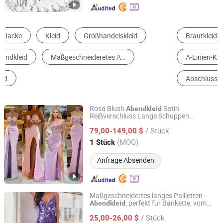
Brautkleider
Abendkleider
Lässiges Kleid
A-Linien-Kleid
Trägerloses Kleid
Abschlussball-Kleider
Rosa Blush
Satin
Abendkleid
Reißverschluss Lange Schuppen
Suzhou Leader Apparel Co., Ltd.
Meerjungfrau Ballkleid B37
/ Stück
79,00-149,00 $
Jiangsu, China
Seit 2013
(MOQ)
1 Stück
Anfrage Absenden
Maßgeschneidertes langes Pailletten-
, perfekt für Bankette, vom
Abendkleid
Guangzhou Panyu district south village Jinluoxuan
Designer inspiriert, OEM
clothing factory
/ Stück
maßgeschneiderte Gestaltung
25,00-26,00 $