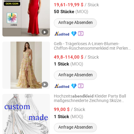
/ Stück
19,61-19,99 $
Shandong, China
Seit 2025
(MOQ)
50 Stücke
Anfrage Absenden
Gelb - Trägerloses A-Linien-Blumen-
Chiffon-Rüschensommerkleid mit Perlen
Chaozhou City Snow Pear Fashion Co., Ltd.
Abschlussballkleid Sexy Kleid
Abendkleid
/ Stück
Festkleid Mädchenkleid Schichtkleid
49,8-114,00 $
Guangdong, China
Seit 2026
(MOQ)
1 Stück
Anfrage Absenden
Hochzeits
Kleider Party Ball
abendkleid
maßgeschneiderte Zeichnung Skizze
Suzhou Leader Apparel Co., Ltd.
Lb2026
/ Stück
99,00 $
Jiangsu, China
Seit 2013
(MOQ)
1 Stück
Anfrage Absenden