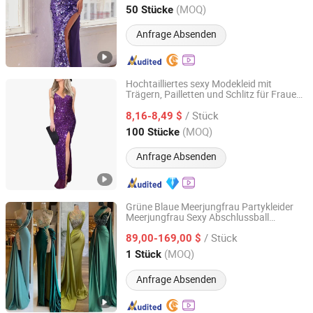
(MOQ)
50 Stücke
Guangdong, China
Seit 2025
Anfrage Absenden
Hochtailliertes sexy Modekleid mit
Trägern, Pailletten und Schlitz für Frauen,
Qingdao Yuyi Industry and Trade Co., Ltd.
elegantes
für Partys
Abendkleid
/ Stück
8,16-8,49 $
Shandong, China
Seit 2025
(MOQ)
100 Stücke
Anfrage Absenden
Grüne Blaue Meerjungfrau Partykleider
Meerjungfrau Sexy Abschlussball
Suzhou Leader Apparel Co., Ltd.
er P228
Abendkleid
/ Stück
89,00-169,00 $
Jiangsu, China
Seit 2013
(MOQ)
1 Stück
Anfrage Absenden