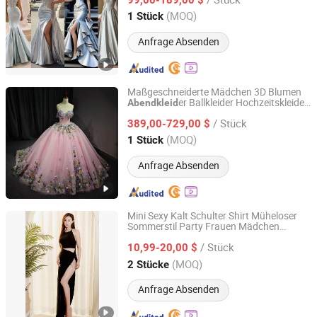
Jiangsu, China
Seit 2013
(MOQ)
1 Stück
Anfrage Absenden
Maßgeschneiderte Mädchen 3D Blumen
er Ballkleider Hochzeitskleider
Abendkleid
Suzhou Gilka Trading Co., Ltd.
mit Schleppe
/ Stück
389,00-729,00 $
Jiangsu, China
Seit 2022
(MOQ)
1 Stück
Anfrage Absenden
Mini Sexy Kalt Schulter Shirt Müheloser
Sommerstil Party Frauen Mädchen
Jinan Nanfei Information Technology Co., Ltd.
Hochzeit Prom Abend Bodycon Damen
/ Stück
Gestrickt Lässig Strand Westliche Mode
10,99-20,00 $
Kleid
Shandong, China
Seit 2024
(MOQ)
2 Stücke
Anfrage Absenden