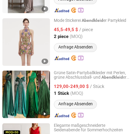
Mode Stickerei
er Partykleid
Abendkleid
Hangzhou Jiuxing Clothing Co., Ltd.
/ piece
45,5-49,5 $
(MOQ)
2 piece
Zhejiang, China
Seit 2023
Anfrage Absenden
Grüne Satin-Partyballkleider mit Perlen,
grüne Abschlussball- und
er
Abendkleid
Suzhou Leader Apparel Co., Ltd.
P2227
/ Stück
129,00-249,00 $
Jiangsu, China
Seit 2013
(MOQ)
1 Stück
Anfrage Absenden
Elegante maßgeschneiderte
Seidenabende für Sommerhochzeiten
Qingdao Yuyi Industry and Trade Co., Ltd.