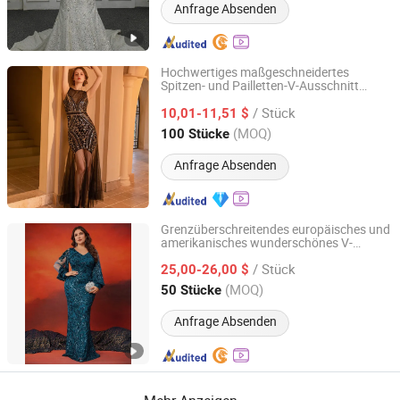
Anfrage Absenden
Hochwertiges maßgeschneidertes
Spitzen- und Pailletten-V-Ausschnitt
Shenzhen Zhaohua Apparel Co., Ltd.
Retro-Stil
Abendkleid
/ Stück
10,01-11,51 $
Guangdong, China
Seit 2026
(MOQ)
100 Stücke
Anfrage Absenden
Grenzüberschreitendes europäisches und
amerikanisches wunderschönes V-
Guangzhou Panyu district south village Jinluoxuan
Ausschnitt Plus-Size Pailletten Langarm-
clothing factory
/ Stück
Applikationsformelles
-
25,00-26,00 $
Abendkleid
Elegantes Meerjungfrauen-Mutterkleid
(MOQ)
50 Stücke
Guangdong, China
Seit 2025
Anfrage Absenden