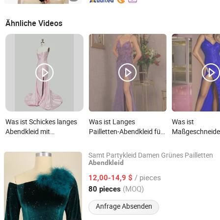
Ähnliche Videos
Was ist Schickes langes
Was ist Langes
Was ist
Abendkleid mit
Pailletten-Abendkleid für
Maßgeschneide
atemberaubenden
formelle Anlässe wie
langes Paillette
Spitzen-Details
Hochzeiten,
Abendkleid OE
Samt Partykleid Damen Grünes Pailletten
Abschlussbälle oder
maßgeschneide
Abendkleid
Guangzhou Yuanfeng Textile Technology Co., Ltd.
Galanächte
Entwurf elegante
/ pieces
12,00-14,9 $
rotteppichberei
Guangdong, China
Seit 2022
(MOQ)
80 pieces
Anfrage Absenden