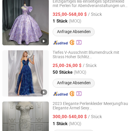
Einzigartiges lila einseitiges Spitzenkleid
mit Perlen für Abendveranstaltungen und
Suzhou Gilka Trading Co., Ltd.
Partys für Damen
/ Stück
325,00-568,00 $
Jiangsu, China
Seit 2022
(MOQ)
1 Stück
Anfrage Absenden
Tiefes V-Ausschnitt Blumendruck mit
Strass Hoher Schlitz
Guangzhou Panyu district south village Jinluoxuan
Abendbrautjungfernkleid
clothing factory
/ Stück
25,00-26,00 $
(MOQ)
50 Stücke
Guangdong, China
Seit 2025
Anfrage Absenden
2023 Elegante Perlenkleider Meerjungfrau
Elegante Ärmel Sexy
Suzhou Gilka Trading Co., Ltd.
Hochzeits
er für Frauen
abendkleid
/ Stück
300,00-540,00 $
Jiangsu, China
Seit 2022
(MOQ)
1 Stück