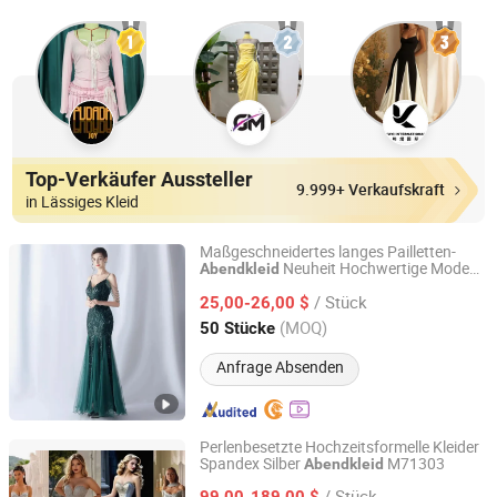
Top-Verkäufer Aussteller
9.999+ Verkaufskraft
in Lässiges Kleid
Maßgeschneidertes langes Pailletten-
Neuheit Hochwertige Mode
Abendkleid
Guangzhou Panyu district south village Jinluoxuan
Festliches Kleid
clothing factory
/ Stück
25,00-26,00 $
(MOQ)
50 Stücke
Guangdong, China
Seit 2025
Anfrage Absenden
Perlenbesetzte Hochzeitsformelle Kleider
Spandex Silber
M71303
Abendkleid
Suzhou Leader Apparel Co., Ltd.
/ Stück
99,00-189,00 $