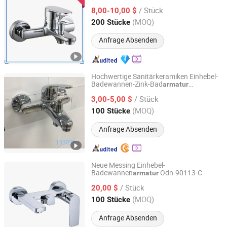
Dusche Badewannen Wasserhahn Bad
/ Stück
(VT 14101)
8,00-10,00 $
Mischbatterie
Zhejiang, China
Seit 2016
(MOQ)
200 Stücke
Anfrage Absenden
Hochwertige Sanitärkeramiken Einhebel-
Badewannen-Zink-Bad
armatur
Taizhou Qiao En Sanitary Wares Co., Ltd
Mischbatterie
/ Stück
3,00-5,00 $
Zhejiang, China
Seit 2022
(MOQ)
100 Stücke
Anfrage Absenden
Neue Messing Einhebel-
Badewannen
Odn-90113-C
armatur
Wenzhou Oupai Sanitary Wares Co., Ltd.
/ Stück
20,00 $
Zhejiang, China
Seit 2016
(MOQ)
100 Stücke
Anfrage Absenden