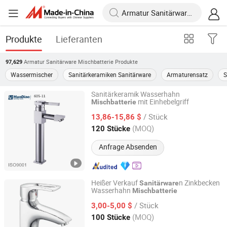
Produkte
Lieferanten
Armatur Sanitärware Mischbatterie
Produkte
97,629
Wassermischer
Sanitärkeramiken Sanitärware
Armaturensatz
S
Sanitärkeramik Wasserhahn
mit Einhebelgriff
Mischbatterie
Wenzhou Shenguang Sanitary Wares Co., Ltd.
/ Stück
13,86-15,86 $
Zhejiang, China
Seit 2019
(MOQ)
120 Stücke
Anfrage Absenden
Heißer Verkauf
n Zinkbecken
Sanitärware
Wasserhahn
Mischbatterie
Taizhou Qiao En Sanitary Wares Co., Ltd
/ Stück
3,00-5,00 $
Zhejiang, China
Seit 2022
(MOQ)
100 Stücke