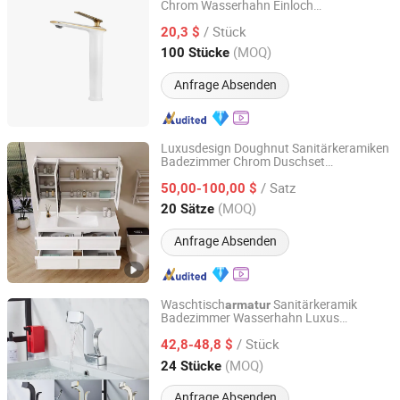
Chrom Wasserhahn Einloch
Wenzhou Oupai Sanitary Wares Co., Ltd.
Waschbecken
Mischbatterie
/ Stück
20,3 $
Zhejiang, China
Seit 2016
(MOQ)
100 Stücke
Anfrage Absenden
Luxusdesign Doughnut Sanitärkeramiken
Badezimmer Chrom Duschset
Shuyang Yingjie Kitchen & Bath Co., Ltd.
Dusch
Duschmischer
armatur
/ Satz
50,00-100,00 $
Jiangsu, China
Seit 2023
(MOQ)
20 Sätze
Anfrage Absenden
Waschtisch
Sanitärkeramik
armatur
Badezimmer Wasserhahn Luxus
Zhejiang Meikty Appliance Co., Ltd.
Waschbecken
Mischbatterie
/ Stück
42,8-48,8 $
Zhejiang, China
Seit 2021
(MOQ)
24 Stücke
Anfrage Absenden