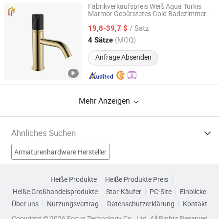
Fabrikverkaufspreis Weiß Aqua Türkis
Marmor Gebürstetes Gold Badezimmer
Kaiping Innpak Sanitary Ware Co., Ltd.
Mini Mono Waschbecken Wasserhahn
/ Satz
19,8-39,7 $
Mischbatterie
Guangdong, China
Seit 2024
(MOQ)
4 Sätze
Anfrage Absenden
Mehr Anzeigen
Ähnliches Suchen
Armaturenhardware Hersteller
Armatur Sanitärware Hersteller
Heiße Produkte
Heiße Produkte Preis
Heiße Großhandelsprodukte
Star-Käufer
PC-Site
Einblicke
Badsanitärkeramiken Hersteller
Küchenmixer Hersteller
Über uns
Nutzungsvertrag
Datenschutzerklärung
Kontakt
Sanitärarmatur Fabriken
mischer Fabriken
Copyright © 2026 Focus Technology Co., Ltd. All Rights Reserved