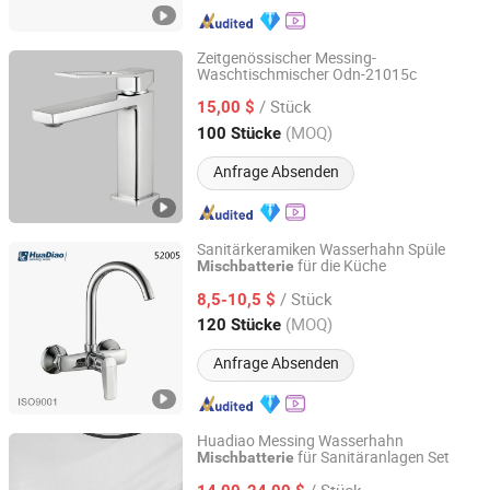
Zeitgenössischer Messing-
Waschtischmischer Odn-21015c
Wenzhou Oupai Sanitary Wares Co., Ltd.
/ Stück
15,00 $
Zhejiang, China
Seit 2016
(MOQ)
100 Stücke
Anfrage Absenden
Sanitärkeramiken Wasserhahn Spüle
für die Küche
Mischbatterie
Wenzhou Shenguang Sanitary Wares Co., Ltd.
/ Stück
8,5-10,5 $
Zhejiang, China
Seit 2019
(MOQ)
120 Stücke
Anfrage Absenden
Huadiao Messing Wasserhahn
für Sanitäranlagen Set
Mischbatterie
Wenzhou Shenguang Sanitary Wares Co., Ltd.
/ Stück