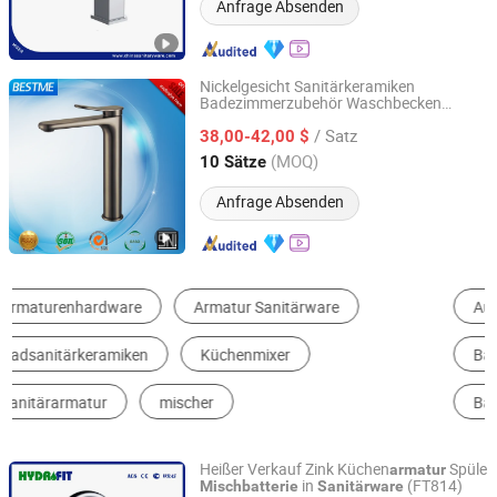
Anfrage Absenden
Nickelgesicht Sanitärkeramiken
Badezimmerzubehör Waschbecken
Foshan Benme Building Material Co., Ltd.
Wasserhahn
(BM-
Mischbatterie
/ Satz
A15039LN)
38,00-42,00 $
Guangdong, China
Seit 2016
(MOQ)
10 Sätze
Anfrage Absenden
Ausgusswasserhahn
Kitchenwasserhahn
Badeserie
Badewasserhahn
Badewasserhahn
Dutschewasserhahn
Heißer Verkauf Zink Küchen
Spüle
armatur
in
(FT814)
Mischbatterie
Sanitärware
Ningbo Fit Sanitary Ware Co., Ltd.