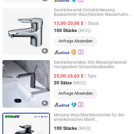
Sanitärkeramik Einhebel Messing
Badezimmer Waschbecken Wasserhahn
Zhejiang Meikty Appliance Co., Ltd.
Mischbatterie
/ Stück
13,00-20,00 $
Zhejiang, China
Seit 2021
(MOQ)
100 Stücke
Anfrage Absenden
Sanitärkeramiken 59A Messingmaterial
Honigwaben-Schaumbadbecken
Hangzhou Shata International Trading Co., Ltd.
Wasserhahn
Mischbatterie
/ Satz
25,00-26,63 $
Zhejiang, China
Seit 2021
(MOQ)
20 Sätze
Anfrage Absenden
Messing Waschbeckenmischer für den
amerikanischen Markt
Ningbo Fit Sanitary Ware Co., Ltd.
nfabrik bleifrei Cupc
Sanitärware
(MOQ)
Waschbecken Wasserhahn (AFT303-
100 Stücke
11ORB)