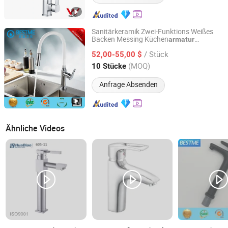
Sanitärkeramik Zwei-Funktions Weißes
Backen Messing Küchen
armatur
Foshan Benme Building Material Co., Ltd.
(Bf-20209)
Mischbatterie
/ Stück
52,00-55,00 $
Guangdong, China
Seit 2016
(MOQ)
10 Stücke
Anfrage Absenden
Ähnliche Videos