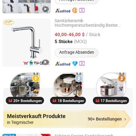
Sanitärkeramik
Hochtemperaturbeständig Bester
Foshan Maiao Sanitary Wares Co., Ltd.
Verkauf Küchen
Küchenmischer
armatur
/ Stück
40,00-46,00 $
Guangdong, China
Seit 2011
(MOQ)
5 Stücke
Anfrage Absenden
20+ Bestellungen
18 Bestellungen
17 Bestellungen
Meistverkauft Produkte
90+ Bestellungen
in Teigmischer