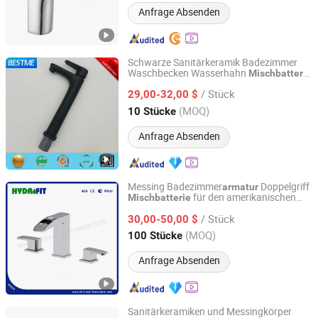
Anfrage Absenden
Schwarze Sanitärkeramik Badezimmer
Waschbecken Wasserhahn
Mischbatterie
Foshan Benme Building Material Co., Ltd.
(Bf-A11315K)
/ Stück
29,00-32,00 $
Guangdong, China
Seit 2016
(MOQ)
10 Stücke
Anfrage Absenden
Messing Badezimmer
Doppelgriff
armatur
für den amerikanischen
Mischbatterie
Ningbo Fit Sanitary Ware Co., Ltd.
Markt
nfabrik
Sanitärware
/ Stück
Badewannen
(AFT316-213C)
30,00-50,00 $
armatur
Zhejiang, China
Seit 2003
(MOQ)
100 Stücke
Anfrage Absenden
Sanitärkeramiken und Messingkörper