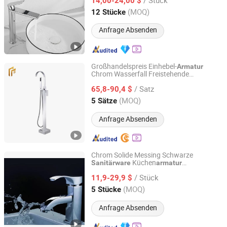
14,00-24,00 $
Zhejiang, China
Seit 2019
(MOQ)
12 Stücke
Anfrage Absenden
Großhandelspreis Einhebel-
Armatur
Chrom Wasserfall Freistehende
Kaiping Innpak Sanitary Ware Co., Ltd.
Badewannen
mit
mischbatterie
/ Satz
Handbrause
65,8-90,4 $
Guangdong, China
Seit 2024
(MOQ)
5 Sätze
Anfrage Absenden
Chrom Solide Messing Schwarze
Küchen
Sanitärware
armatur
Shengze Industry Limited
Küchenmischer
/ Stück
11,9-29,9 $
Guangdong, China
Seit 2023
(MOQ)
5 Stücke
Anfrage Absenden