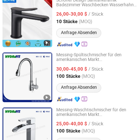
Schöner Design Sanitärkeramik
Badezimmer Waschbecken Wasserhahn
Foshan Benme Building Material Co., Ltd.
(Bm-B15039DK)
Mischbatterie
/ Stück
26,00-30,00 $
Guangdong, China
Seit 2016
(MOQ)
10 Stücke
Anfrage Absenden
Messing-Spültischmischer für den
amerikanischen Markt
Ningbo Fit Sanitary Ware Co., Ltd.
nfabrik Ausziehbarer
Sanitärware
/ Stück
Mischwasserhahn Bleifrei Cupc
30,00-45,00 $
Küchen
(AFT1101)
armatur
Zhejiang, China
Seit 2003
(MOQ)
100 Stücke
Anfrage Absenden
Messing-Waschtischmischer für den
amerikanischen Markt
Ningbo Fit Sanitary Ware Co., Ltd.
nfabrik bleifrei Cupc
Sanitärware
/ Stück
Waschtisch
(AFT314-11C)
25,00-40,00 $
armatur
Zhejiang, China
Seit 2003
(MOQ)
100 Stücke