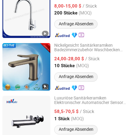
/ Stück
8,00-15,00 $
Zhejiang, China
Seit 2003
(MOQ)
200 Stücke
Anfrage Absenden
Nickelgesicht Sanitärkeramiken
Badezimmerzubehör Waschbecken
Foshan Benme Building Material Co., Ltd.
Wasserhahn
(Bm-
Mischbatterie
/ Stück
B15039ln)
24,00-28,00 $
Guangdong, China
Seit 2016
(MOQ)
10 Stücke
Anfrage Absenden
Luxuriöse Sanitärkeramiken
Elektronischer Automatischer Sensor
HDSafe Technologies Co., Ltd.
Thermostat Wasserhahn
Mischbatterie
/ Stück
58,5-70,5 $
Fujian, China
Seit 2009
(MOQ)
1 Stück
Anfrage Absenden