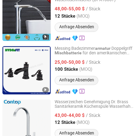
Foshan Benme Building Material Co., Ltd.
/ Stück
48,00-55,00 $
Guangdong, China
Seit 2016
(MOQ)
12 Stücke
Anfrage Absenden
Messing Badezimmer
Doppelgriff
armatur
für den amerikanischen
Mischbatterie
Ningbo Fit Sanitary Ware Co., Ltd.
Markt
nfabrik
Sanitärware
/ Stück
Waschbecken
(AFT306-213ORB)
25,00-50,00 $
armatur
Zhejiang, China
Seit 2003
(MOQ)
100 Stücke
Anfrage Absenden
Wasserzeichen Genehmigung Dr. Brass
Sanitärkeramik Küchenspüle Wasserhahn
Foshan Contop Bathroom Co., Ltd.
Küchenmischer
/ Stück
43,00-44,00 $
Guangdong, China
Seit 2016
(MOQ)
12 Stücke
Anfrage Absenden