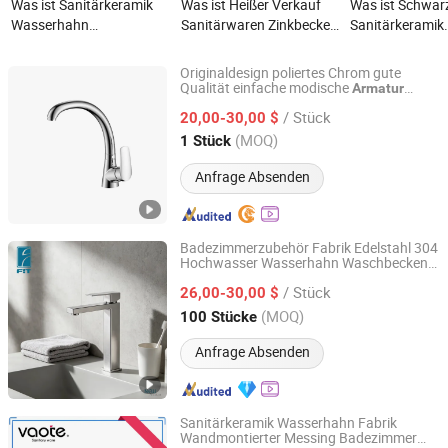
Was ist Sanitärkeramik
Was ist Heißer Verkauf
Was ist Schwar
Wasserhahn
Sanitärwaren Zinkbecken
Sanitärkeramik
Mischbatterie mit
Wasserhahn
Badezimmer
Einhebelgriff
Mischbatterie
Waschbecken
Originaldesign poliertes Chrom gute
Wasserhahn
Qualität einfache modische
Armatur
Qingdao Vico Plumbing Co., Ltd.
Waschbecken Wasserhahn
Sanitärware
Mischbatterie (
/ Stück
Küchenmischer
20,00-30,00 $
A11315K)
Shandong, China
Seit 2024
(MOQ)
1 Stück
Anfrage Absenden
Badezimmerzubehör Fabrik Edelstahl 304
Hochwasser Wasserhahn Waschbecken
Ningbo Fit Sanitary Ware Co., Ltd.
Mischbatterie
/ Stück
26,00-30,00 $
Zhejiang, China
Seit 2003
(MOQ)
100 Stücke
Anfrage Absenden
Sanitärkeramik Wasserhahn Fabrik
Wandmontierter Messing Badezimmer
TAIZHOU VAOTE SANITARY WARE CO., LTD.