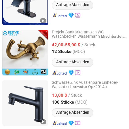
Zhejiang, China
Seit 2003
Anfrage Absenden
Projekt Sanitärkeramiken WC
Waschbecken Wasserhahn
Mischbatterie
Foshan Benme Building Material Co., Ltd.
(Bm-A14503)
/ Stück
42,00-55,00 $
Guangdong, China
Seit 2016
(MOQ)
12 Stücke
Anfrage Absenden
Schwarze Zink Ausziehbare Einhebel-
Waschtisch
Opz2014b
armatur
Wenzhou Oupai Sanitary Wares Co., Ltd.
/ Stück
13,00 $
Zhejiang, China
Seit 2016
(MOQ)
100 Stücke
Anfrage Absenden