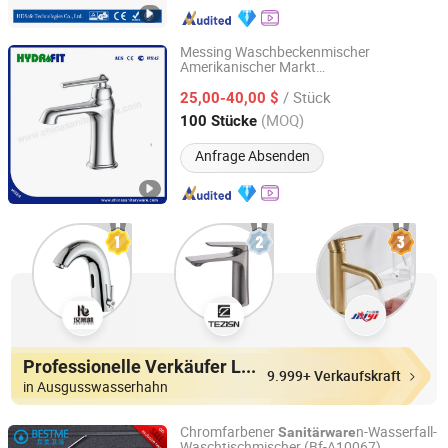
Messing Waschbeckenmischer
Amerikanischer Markt
Ningbo Fit Sanitary Ware Co., Ltd.
nfabrik Cupc Waschbecken
Sanitärware
/ Stück
Wasserhahn (AFT311-11C)
25,00-40,00 $
Zhejiang, China
Seit 2003
(MOQ)
100 Stücke
Anfrage Absenden
Professionelle Verkäufer Lieferanten
9.999+ Verkaufskraft
in Ausgusswasserhahn
Chromfarbener
n-Wasserfall-
Sanitärware
Waschtischmischer (Bf-A10067)