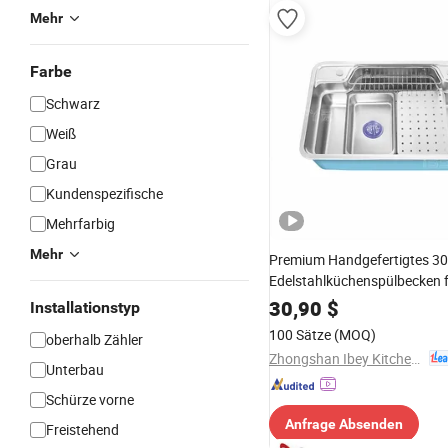
Mehr
Farbe
Schwarz
Weiß
Grau
Kundenspezifische
Mehrfarbig
Mehr
Premium Handgefertigtes 3
Edelstahlküchenspülbecken 
Langlebigkeit
30,90
$
Installationstyp
100 Sätze
(MOQ)
oberhalb Zähler
Zhongshan Ibey Kitchen&Bathroom Co., Ltd
Unterbau
Schürze vorne
Anfrage Absenden
Freistehend