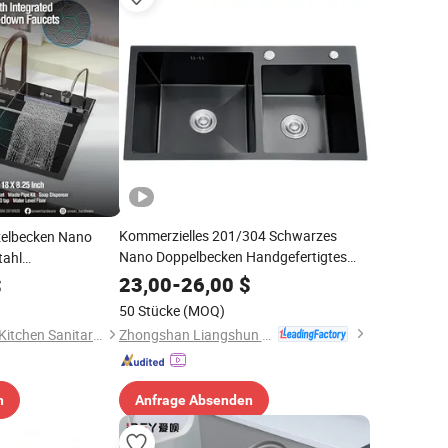
Kommerzielles 201/304 Schwarzes
zelbecken Nano
Nano Doppelbecken Handgefertigtes
tahl
Edelstahlküchenspülbecken mit CE-
serfall
23,00
-
26,00
$
$
Spülbecken-Zertifikat Fregadero De La
50 Stücke
(MOQ)
Cocina
Zhongshan Liangshun Kitchen & Bath Co., Ltd.
Zhongshan Qianmei Kitchen Sanitary Ware Co., Ltd.
n
Anfrage Absenden