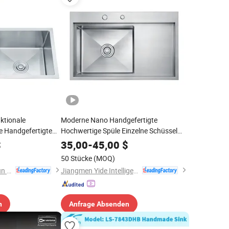
ktionale
Moderne Nano Handgefertigte
 Handgefertigte
Hochwertige Spüle Einzelne Schüssel
lbecken
Abtropfbrett Küche Sink/SS304
$
35,00
-
45,00
$
le OEM Anpassbar
50 Stücke
(MOQ)
Zhongshan Liangshun Kitchen & Bath Co., Ltd.
Jiangmen Yide Intelligent Kitchen and Bathroom Co., Ltd.
n
Anfrage Absenden