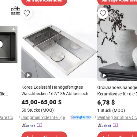
Anfrage Absenden
Anfrage Absende
Korea Edelstahl Handgefertigtes
Großhandels handgef
Waschbecken 162/185 Abflussloch
üle
Keramikvase für die 
Küchenspüle
ertigtes
Blumen bei Hochzeit
45,00
-
65,00
$
6,78
$
50 Stücke
(MOQ)
1 Stück
(MOQ)
Jiangmen Yide Intelligent Kitchen and Bathroom Co., Ltd.
Zhongshan Manhe Kitchen Ware Co., Ltd.
Weifang Sinoflora Cra