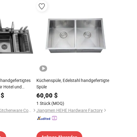
, handgefertigtes
Küchenspüle, Edelstahl handgefertigte
r Hotel und
Spüle
$
60,00
$
1 Stück
(MOQ)
Zhongshan Lanhua Kitchenware Co., Ltd.
Jiangmen HEHE Hardware Factory