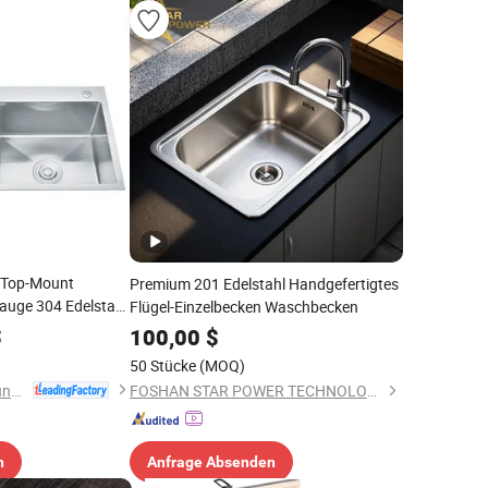
 Top-Mount
Premium 201 Edelstahl Handgefertigtes
auge 304 Edelstahl
Flügel-Einzelbecken Waschbecken
nspüle mit
$
100,00
$
50 Stücke
(MOQ)
Zhongshan Liangshunyu Kitchen Supplies Co., Ltd.
FOSHAN STAR POWER TECHNOLOGY CO.LTD
n
Anfrage Absenden