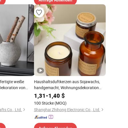
n
Anfrage Absenden
ertigte weiße
Haushaltsduftkerzen aus Sojawachs,
Dekoration von
handgemacht, Wohnungsdekoration
en und im Zuhause
Duftkerze
1,31
-
1,40
$
100 Stücke
(MOQ)
fts Co., Ltd.
Shanghai Zhihong Electronic Co., Ltd.