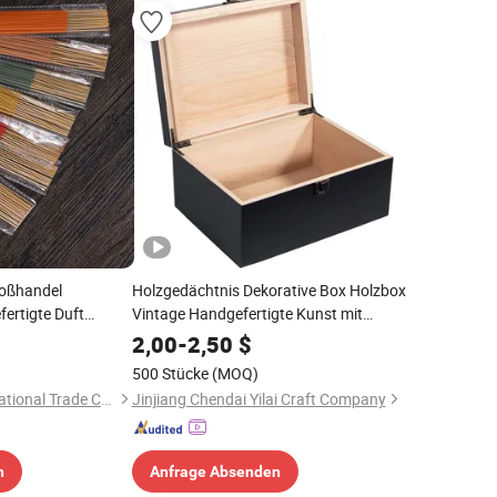
oßhandel
Holzgedächtnis Dekorative Box Holzbox
ertigte Duft
Vintage Handgefertigte Kunst mit
 Räucherstäbchen
Schloss Schmuck Geschenk
2,00
-
2,50
$
ftende
Aufbewahrung Holzbox
500 Stücke
(MOQ)
Ningbo Sunda International Trade Co., Ltd.
Jinjiang Chendai Yilai Craft Company
n
Anfrage Absenden