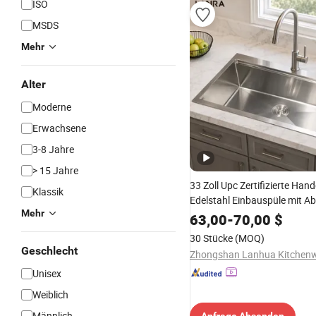
ISO
MSDS
Mehr
Alter
Moderne
Erwachsene
3-8 Jahre
> 15 Jahre
33 Zoll Upc Zertifizierte Hand
Klassik
Edelstahl Einbauspüle mit Ab
Mehr
Küche
63,00
-
70,00
$
30 Stücke
(MOQ)
Geschlecht
Unisex
Weiblich
Männlich