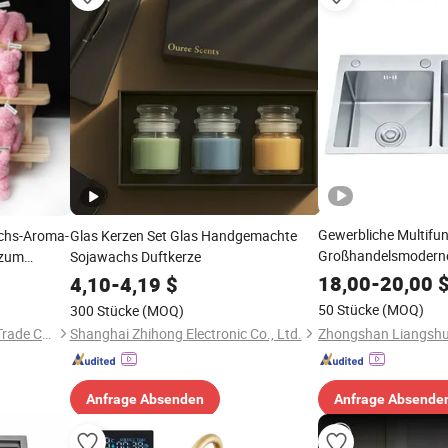
Gewerbliche Multifun
chs-Aroma-
Glas Kerzen Set Glas Handgemachte
Großhandelsmoderne
 zum
Sojawachs Duftkerze
304 Edelstahl Doppe
n-
18,00
-
20,00
4,10
-
4,19
$
Unterbauküchenspü
50 Stücke
(MOQ)
300 Stücke
(MOQ)
für Küchenhersteller
Ningbo Sunda International Trade Co., Ltd.
Shanghai Zhihong Electronic Co., Ltd.
Anfrage Absenden
Anfrage Absende