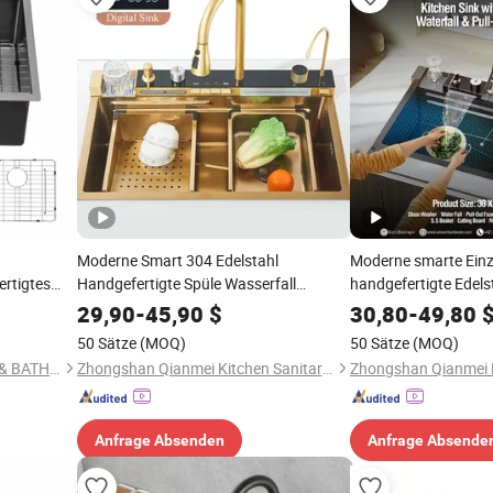
Moderne Smart 304 Edelstahl
Moderne smarte Ein
rtigtes
Handgefertigte Spüle Wasserfall
handgefertigte Edels
Küchenarmatur
multifunktionale Was
29,90
-
45,90
$
30,80
-
49,80
Küchenspüle
50 Sätze
(MOQ)
50 Sätze
(MOQ)
ZHONGSHAN JSD KITCHEN & BATH CO., LTD.
Zhongshan Qianmei Kitchen Sanitary Ware Co., Ltd.
Anfrage Absenden
Anfrage Absende