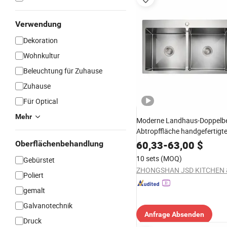
Verwendung
Dekoration
Wohnkultur
Beleuchtung für Zuhause
Zuhause
Für Optical
Mehr
Moderne Landhaus-Doppelb
Abtropffläche handgefertigte
Küchenspüle
60,33
-
63,00
$
Oberflächenbehandlung
10 sets
(MOQ)
Gebürstet
Poliert
gemalt
Galvanotechnik
Anfrage Absenden
Druck