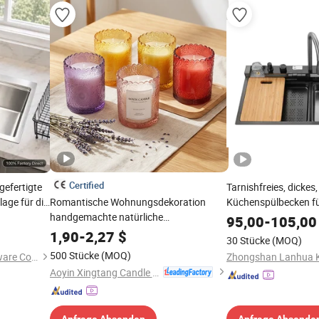
Certified
gefertigte
Tarnishfreies, dickes
lage für die
Romantische Wohnungsdekoration
Küchenspülbecken fü
handgemachte natürliche
Restaurant
95,00
-
105,00
Sojawachsglasbehälter Duftkerzen
1,90
-
2,27
$
30 Stücke
(MOQ)
500 Stücke
(MOQ)
Zhongshan Lanhua Kitchenware Co., Ltd.
Aoyin Xingtang Candle Co., Ltd.