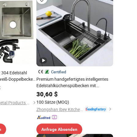
Certified
 304 Edelstahl
weiß-Doppelbecken
Premium handgefertigtes intelligentes
Edelstahlküchenspülbecken mit
$
modernem Design
30,60
$
100 Sätze
(MOQ)
Huanggang Bangli Metal Products Co., Ltd.
Zhongshan Ibey Kitchen&Bathroom Co., Ltd
n
Anfrage Absenden