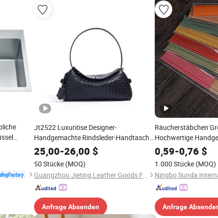
liche
Jt2522 Luxuriöse Designer-
Räucherstäbchen Gr
üssel
Handgemachte Rindsleder-Handtasche
Hochwertige Handgef
Trendige Geflochtene Damen
Anpassbare Bambus
25,00
-
26,00
$
0,59
-
0,76
$
Schultertasche mit Ketten Weiche
Premium Farbige Du
50 Stücke
(MOQ)
1.000 Stücke
(MOQ)
Damen Umhängetasche
Räucherstäbchen
Guangzhou Jieting Leather Goods Factory
Anfrage Absenden
Anfrage Absende