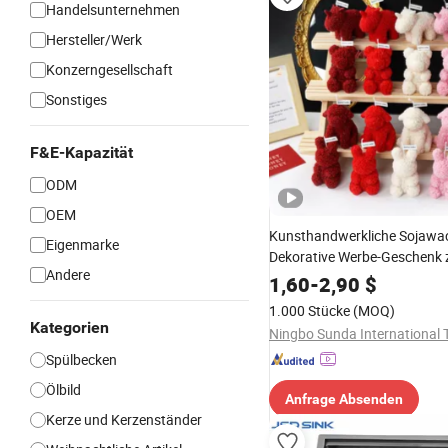
Handelsunternehmen
Hersteller/Werk
Konzerngesellschaft
Sonstiges
F&E-Kapazität
ODM
OEM
Kunsthandwerkliche Sojawa
Eigenmarke
Dekorative Werbe-Geschenk
Andere
Valentinstag Teddy-Bär Rose
1,60
-
2,90
$
Duftkerze
1.000 Stücke
(MOQ)
Kategorien
Spülbecken
Ölbild
Anfrage Absenden
Kerze und Kerzenständer