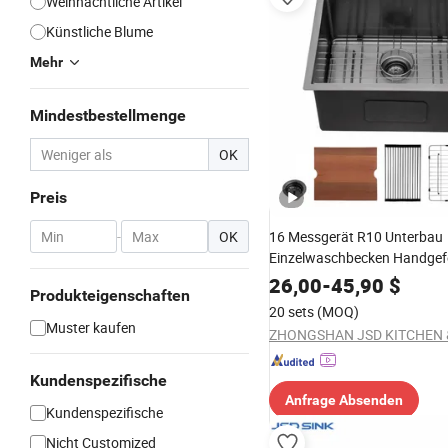
Weihnachtliche Artikel
Künstliche Blume
Mehr
Mindestbestellmenge
OK
Preis
-
OK
16 Messgerät R10 Unterbau
Einzelwaschbecken Handgefe
Edelstahlküchenspülbecken
26,00
-
45,90
$
Produkteigenschaften
20 sets
(MOQ)
Muster kaufen
Kundenspezifische
Anfrage Absenden
Kundenspezifische
Nicht Customized