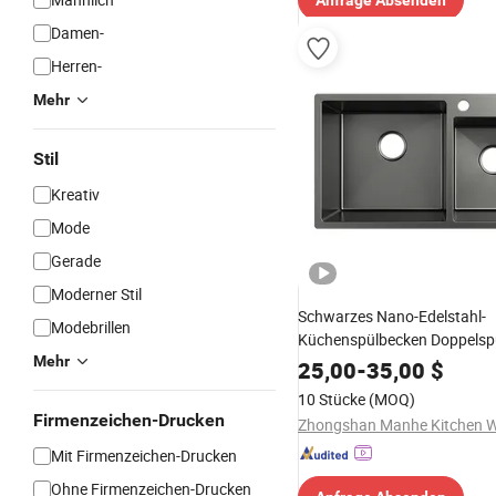
Anfrage Absenden
Damen-
Herren-
Mehr
Stil
Kreativ
Mode
Gerade
Moderner Stil
Schwarzes Nano-Edelstahl-
Modebrillen
Küchenspülbecken Doppelsp
Mehr
Doppelwaschbecken handgef
25,00
-
35,00
$
Doppelspüle
10 Stücke
(MOQ)
Firmenzeichen-Drucken
Mit Firmenzeichen-Drucken
Ohne Firmenzeichen-Drucken