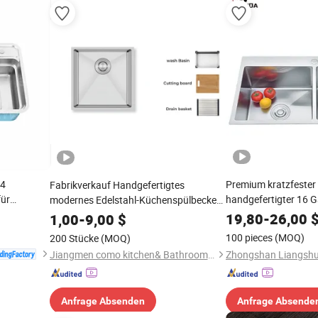
04
Premium kratzfester
Fabrikverkauf Handgefertigtes
für
handgefertigter 16 G
modernes Edelstahl-Küchenspülbecken
Doppelbecken Küche
Einzelne Schüssel
19,80
-
26,00
1,00
-
9,00
$
Wasserhahn
100 pieces
(MOQ)
200 Stücke
(MOQ)
Jiangmen como kitchen& Bathroom Limited
Anfrage Absenden
Anfrage Absende