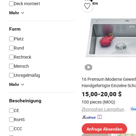
Deck montiert
Mehr
Form
Platz
Rund
Rechteck
Mensch
Unregelmäßig
16 Premium Moderne Gewerb
Mehr
Handgefertigte Einzelne Sch
Edelstahl Küchenspüle
15,00
-
20,00
$
Bescheinigung
100 pieces
(MOQ)
Zhongshan Liangshunyu Kitchen Supplies Co., Ltd.
CE
RoHS
CCC
Anfrage Absenden