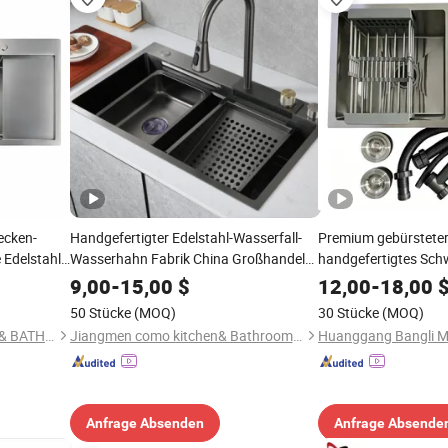
ecken-
Handgefertigter Edelstahl-Wasserfall-
Premium gebürsteter
 Edelstahl-
Wasserhahn Fabrik China Großhandel
handgefertigtes Sch
OEM/ODM Küchenspüle
Küchenspüle
9,00
-
15,00
$
12,00
-
18,00
50 Stücke
(MOQ)
30 Stücke
(MOQ)
ZHONGSHAN JSD KITCHEN & BATH CO., LTD.
Jiangmen como kitchen& Bathroom Limited
Anfrage Absenden
Anfrage Absende