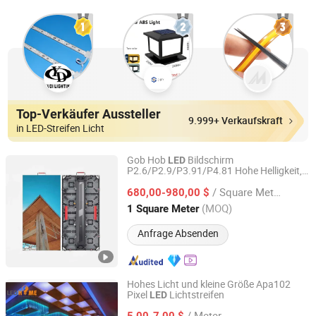
Top-Verkäufer Aussteller
9.999+ Verkaufskraft
in LED-Streifen Licht
Gob Hob
Bildschirm
LED
P2.6/P2.9/P3.91/P4.81 Hohe Helligkeit,
sz hongking stage equipment co., ltd.
wasserdicht, Innen- und
/ Square Meter
Außenveranstaltungen Vermietung
680,00-980,00 $
LED
Guangdong, China
Seit 2016
(MOQ)
1 Square Meter
Anfrage Absenden
Hohes Licht und kleine Größe Apa102
Pixel
Lichtstreifen
LED
Shenzhen Led Home Opto-Electronics Co., Ltd.
/ Meter
5,00-7,00 $