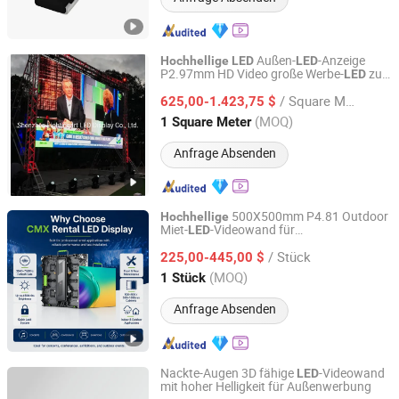
Außen-
-Anzeige
Hochhellige
LED
LED
P2.97mm HD Video große Werbe-
zur
LED
Shenzhen Lightingart LED Display Co., Ltd.
Vermietung
/ Square Meter
625,00-1.423,75 $
Guangdong, China
Seit 2019
(MOQ)
1 Square Meter
Anfrage Absenden
500X500mm P4.81 Outdoor
Hochhellige
Miet-
-Videowand für
LED
Shenzhen Cmx Technology Co., Ltd.
Sportveranstaltungen
/ Stück
225,00-445,00 $
Guangdong, China
Seit 2026
(MOQ)
1 Stück
Anfrage Absenden
Nackte-Augen 3D fähige
-Videowand
LED
mit hoher Helligkeit für Außenwerbung
Sichuan Lishida Smart Lighting Technology Co., Ltd.