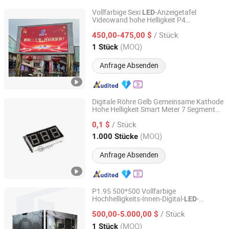
Vollfarbige Sexi
-Anzeigetafel
LED
Videowand hohe Helligkeit P4
Guangzhou Qichuang Electronic & Technology Co., Ltd.
Außenwerbung Bildschirm
LED
/ Stück
450,00-475,00 $
Guangdong, China
Seit 2007
(MOQ)
1 Stück
Anfrage Absenden
Digitale Röhre Gelb Gemeinsame Kathode
Hohe Helligkeit Smart Meter 7 Segment
Talent Capital (ShenZhen)Technology Co., Ltd.
LED
/ Stück
0,1 $
Guangdong, China
Seit 2025
(MOQ)
1.000 Stücke
Anfrage Absenden
P1.95 500*500 Vollfarbige
Hochhelligkeits-Innen-Digital-
-
LED
Shenzhen SandsLED Photoelectric Technology Co., Ltd.
Anzeigetafel für Werbung
/ Stück
500,00-5.000,00 $
Guangdong, China
Seit 2022
(MOQ)
1 Stück