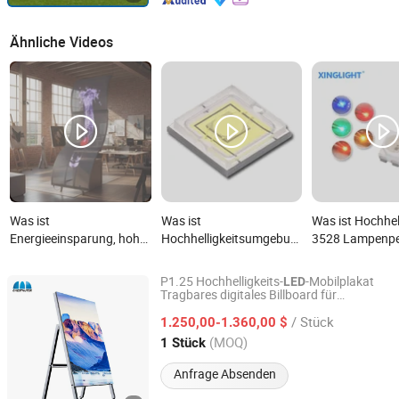
Ähnliche Videos
Was ist
Was ist
Was ist Hochhel
Energieeinsparung, hohe
Hochhelligkeitsumgebungsbeständige
3528 Lampenpe
Helligkeit, recycelbare
Taschenlampenserie
programmierba
Innen- und Außen-LED
Downlight-Chip SMD-
Eingebauter IC
P1.25 Hochhelligkeits-
-Mobilplakat
LED
transparente flexible
Modul LED-
SMD LED Rot
Tragbares digitales Billboard für
Shenzhen Chestnuter Technology Co., Ltd.
Einzelhandelsgeschäfte
Folienleinwand
Lampenperlen
/ Stück
1.250,00-1.360,00 $
Guangdong, China
Seit 2025
(MOQ)
1 Stück
Anfrage Absenden