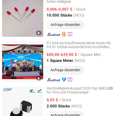
hoher Helligkeit
Cpm Electronics Co., Ltd
/ Stück
0,006-0,007 $
Guangdong, China
Seit 2025
(MOQ)
10.000 Stücke
Anfrage Absenden
P2.604 Hochauflösende Mode Innen HD
P4.81 Global wasserdichtes hochhelles
Shenzhen Xing Guang Cai Technology Co., Limited
Outdoor Vollfarb tragbares
-Poster
LED
/ Square Meter
mit CE-Zertifizierung
600,00-639,00 $
Guangdong, China
Seit 2023
(MOQ)
1 Square Meter
Anfrage Absenden
Hochhelligkeitskuppel 3528 Top SMD
LED
für Vms und Preisanzeiger
Ningbo Lightkey Electronic Technology Co., Ltd.
/ Stück
0,05 $
Zhejiang, China
Seit 2016
(MOQ)
2.000 Stücke
Anfrage Absenden