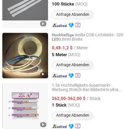
Guangdong, China
Seit 2013
(MOQ)
100 Stücke
Anfrage Absenden
weiße COB-Lichtleiste - 320
Hochhellige
s 8mm Breite
LED
Shenzhen Chishuo Electronic Technology Co., Ltd.
/ Meter
0,48-1,2 $
Guangdong, China
Seit 2026
(MOQ)
5 Meter
Anfrage Absenden
1.56 Hochhelligkeits-Supermarkt-
Werbung Stretch-Bar-Bildschirm ultra
Shenzhen Zhongxian Beixin Technology Co., Ltd.
dünn
LED
/ Stück
262,00-362,00 $
Guangdong, China
Seit 2023
(MOQ)
1 Stück
Anfrage Absenden