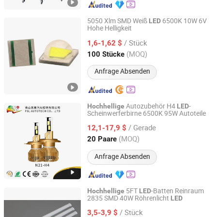
5050 Xlm SMD Weiß
6500K 10W 6V
LED
Hohe Helligkeit
Shenzhen Trillion Auspicious Lighting Co., Ltd.
/ Stück
1,6-1,62 $
Guangdong, China
Seit 2021
(MOQ)
100 Stücke
Anfrage Absenden
Autozubehör H4
-
Hochhellige
LED
Scheinwerferbirne 6500K 95W Autoteile
FSL AUTOTECH CO., LTD.
/ Gerade
12,1-17,9 $
Guangdong, China
Seit 2012
(MOQ)
20 Paare
Anfrage Absenden
5FT
-Batten Reinraum
Hochhellige
LED
2835 SMD 40W Röhrenlicht
LED
Shenzhen OURUIMEI Lighting Technology Co., Ltd.
/ Stück
3,5-3,9 $