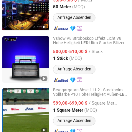
Guangdong, China
Seit 2017
(MOQ)
50 Meter
Anfrage Absenden
Vshow V8 Stroboskop Effekt Licht V8
Hohe Helligkeit
Ultra Starker Blitzer
LED
VSHOW PRO LIGHTING
IP66 für DJ Party Bühne Stroboskop Licht
/ Stück
500,00-510,00 $
Guangdong, China
Seit 2023
(MOQ)
1 Stück
Anfrage Absenden
Bryggargatan 8bse-111 21 Stockholm
Vollfarbe P10 Hohe Helligkeit Außen-
-
LED
Shenzhen LEDventure Co., Ltd.
Display
-Werbetafel Pantalla China
LED
/ Square Meter
599,00-699,00 $
Guangdong, China
Seit 2017
(MOQ)
1 Square Meter
Anfrage Absenden