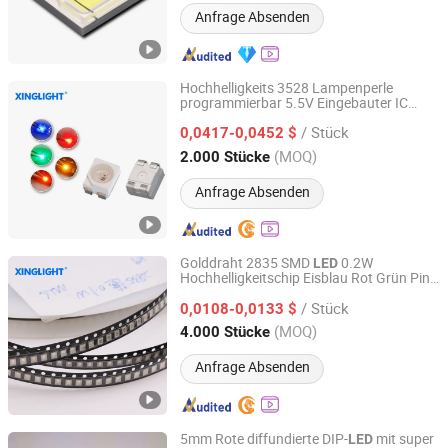
Anfrage Absenden
Hochhelligkeits 3528 Lampenperle
programmierbar 5.5V Eingebauter IC
Shenzhen Chengxing Electronic Technology Co.,Ltd
Ws2812b SMD
Rot
LED
/ Stück
0,0417-0,0452 $
Guangdong, China
Seit 2025
(MOQ)
2.000 Stücke
Anfrage Absenden
Golddraht 2835 SMD
0.2W
LED
Hochhelligkeitschip Eisblau Rot Grün Pink
Shenzhen Chengxing Electronic Technology Co.,Ltd
Kühl Warmweiß Gelb Gold
/ Stück
0,0108-0,0133 $
Guangdong, China
Seit 2025
(MOQ)
4.000 Stücke
Anfrage Absenden
5mm Rote diffundierte DIP-
mit super
LED