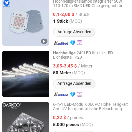
Hochhelligkeitslampe integrierter 50W
110-170lm SMD
-Chip geeignet für
LED
Shenzhen Chengruyuan Technology Co., Ltd.
Flutlicht
/ Stück
0,1-2,00 $
Guangdong, China
Seit 2021
(MOQ)
1 Stück
Anfrage Absenden
240
flexible
-
Hochhellige
LED
LED
Lichtleiste, IP20
Glite Electronics Co., Ltd.
/ Meter
3,05-3,45 $
Hunan, China
Seit 2021
(MOQ)
50 Meter
Anfrage Absenden
6-in-1
-Modul 6060PC Hohe Helligkeit
LED
Anti-UV für quadratische Beleuchtung
Darkoo Optics (Zhongshan) Co., Ltd
/ pieces
0,22 $
Guangdong, China
Seit 2025
(MOQ)
5.000 pieces