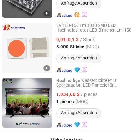
Anfrage Absenden
6V 150-160 Lm 3030 SMD
LED
Hochhelles rotes
-Birnchen Lm-150
LED
Guangzhou Tuoran Photoelectric Technology Co., Ltd.
/ Stück
0,01-0,1 $
Guangdong, China
Seit 2022
(MOQ)
5.000 Stücke
Anfrage Absenden
wasserdichte P10
Hochhellige
Sportstadion-
-Paneele für
LED
Shenzhen D-King Photoelectric Technology Co., Ltd.
Markenwerbung
/ pieces
1.034,00 $
Guangdong, China
Seit 2024
(MOQ)
1 pieces
Anfrage Absenden