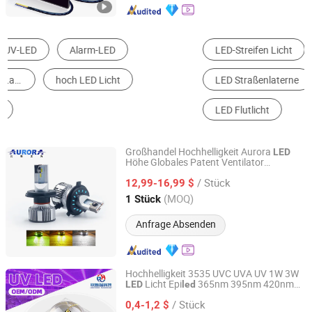
LED-Streifen Licht
Sonnenlamp
LED Straßenlaterne
LED-Modul
SMD LED
LED Flutlicht
Großhandel Hochhelligkeit Aurora
LED
Höhe Globales Patent Ventilator
Shenzhen Aurora Technology Limited
Langlebige Auto
LED
/ Stück
12,99-16,99 $
Guangdong, China
Seit 2020
(MOQ)
1 Stück
Anfrage Absenden
Hochhelligkeit 3535 UVC UVA UV 1W 3W
Licht Epi
365nm 395nm 420nm
LED
led
Shenzhen Lianxinrui Technology Co., Ltd.
Chip Diode
LED
/ Stück
0,4-1,2 $