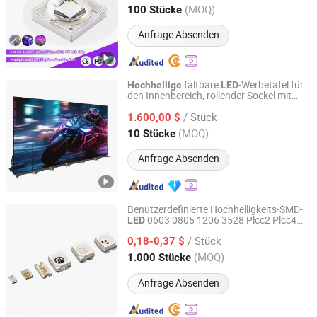
Guangdong, China
Seit 2021
(MOQ)
100 Stücke
Anfrage Absenden
faltbare
-Werbetafel für
Hochhellige
LED
den Innenbereich, rollender Sockel mit
Shenzhen Hopestar Sci-Tech Co., Ltd.
schlankem Gehäuse und WLAN-
/ Stück
Steuerung
1.600,00 $
Guangdong, China
Seit 2009
(MOQ)
10 Stücke
Anfrage Absenden
Benutzerdefinierte Hochhelligkeits-SMD-
0603 0805 1206 3528 Plcc2 Plcc4
LED
Shenzhen LZ LED Technology Co., Ltd
RGB Rot Grün Blau Weiß SMT-Chip-
-
LED
/ Stück
Diode-Lampenperlen
0,18-0,37 $
Guangdong, China
Seit 2026
(MOQ)
1.000 Stücke
Anfrage Absenden