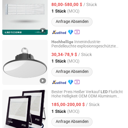
/ Stück
80,00-580,00 $
Sichuan, China
Seit 2025
(MOQ)
1 Stück
Anfrage Absenden
Innenindustrie-
Hochhellige
Pendelleuchte explosionsgeschützte
Shenzhen Qinhan Lighting Co., Ltd.
Hochregalleuchte
für Fabrik
LED
/ Stück
Werkstatt Lagerbeleuchtung 100W 150W
30,34-78,9 $
200W 300W
Guangdong, China
Seit 2010
(MOQ)
1 Stück
Anfrage Absenden
Bester Preis Heißer Verkauf
Flutlicht
LED
Hohe Helligkeit OEM ODM Aluminium
Jiangsu Xuyida Construction Engineering Co., Ltd
Wasserdichtes
Flutlicht für Straße
LED
/ Stück
Haus
185,00-200,00 $
Jiangsu, China
Seit 2023
(MOQ)
1 Stück
Anfrage Absenden