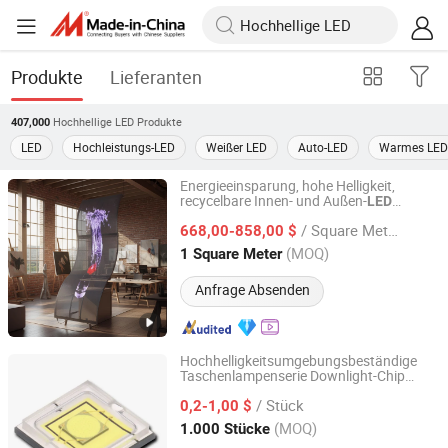
Produkte
Lieferanten
Hochhellige LED
Produkte
407,000
LED
Hochleistungs-LED
Weißer LED
Auto-LED
Warmes LED
Energieeinsparung, hohe Helligkeit,
recycelbare Innen- und Außen-
LED
Shenzhen Qianhaihengyunlian Technology Co., Ltd
transparente flexible Folienleinwand
/ Square Meter
668,00-858,00 $
Guangdong, China
Seit 2026
(MOQ)
1 Square Meter
Anfrage Absenden
Hochhelligkeitsumgebungsbeständige
Taschenlampenserie Downlight-Chip
Nanjing Weishi Bo Electronics Co., Ltd
SMD-Modul
-Lampenperlen
LED
/ Stück
0,2-1,00 $
Jiangsu, China
Seit 2025
(MOQ)
1.000 Stücke