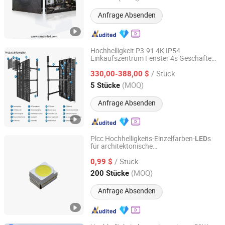
Anfrage Absenden
Hochhelligkeit P3.91 4K IP54
Einkaufszentrum Fenster 4s Geschäfte
Shenzhen Dinosaur Display Co., Ltd.
Rückfenster Auto 4G Cloud Control
/ Stück
Transparente
-Bildschirmanzeige
330,00-388,00 $
LED
Guangdong, China
Seit 2024
(MOQ)
5 Stücke
Anfrage Absenden
Plcc Hochhelligkeits-Einzelfarben-
s
LED
für architektonische
Shenzhen Qizhi Optoelectronic Technology Co., Ltd.
Fassadenbeleuchtung
/ Stück
0,99 $
Guangdong, China
Seit 2026
(MOQ)
200 Stücke
Anfrage Absenden