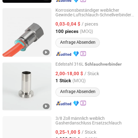
Korrosionsbeständiger weiblicher
Gewinde-Luftschlauch-Schnellverbinder
Zhejiang Dechuan Pneumatic Technology Co., Ltd
für Druckluft
/ pieces
0,03-0,04 $
Zhejiang, China
Seit 2025
(MOQ)
100 pieces
Anfrage Absenden
Edelstahl 316L
Schlauchverbinder
Donjoy Technology Co., Ltd.
/ Stück
2,00-18,00 $
(MOQ)
1 Stück
Zhejiang, China
Seit 2005
Anfrage Absenden
3/8 Zoll männlich weiblich
Gasherdanschluss Ersatzschlauch
WOR-BIZ INDUSTRIAL PRODUCT CO., LIMITED (ANHUI)
/ Stück
0,25-1,00 $