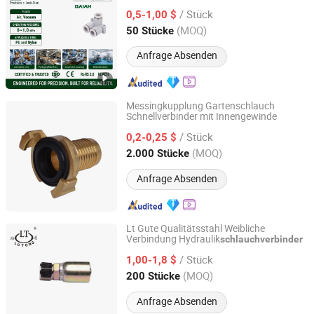
für pneumatische Geräte
/ Stück
0,5-1,00 $
Zhejiang, China
Seit 2021
(MOQ)
50 Stücke
Anfrage Absenden
Messingkupplung Gartenschlauch
Schnellverbinder mit Innengewinde
Yuhuan Tufei Imp. and Exp. Co., Ltd.
/ Stück
0,2-0,25 $
Zhejiang, China
Seit 2020
(MOQ)
2.000 Stücke
Anfrage Absenden
Lt Gute Qualitätsstahl Weibliche
Verbindung Hydraulik
schlauchverbinder
Ningbo Lutong Hydraulic Equipment Co., Ltd.
/ Stück
1,00-1,8 $
Zhejiang, China
Seit 2016
(MOQ)
200 Stücke
Anfrage Absenden