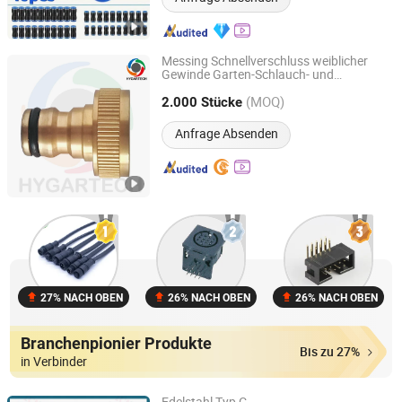
Messing Schnellverschluss weiblicher
Gewinde Garten-Schlauch- und
Hygartech Manufacturing Co., Ltd.
Wasserhahnanschluss
(MOQ)
2.000 Stücke
Fujian, China
Seit 2022
Anfrage Absenden
27% NACH OBEN
26% NACH OBEN
26% NACH OBEN
Branchenpionier Produkte
Bis zu 27%
in Verbinder