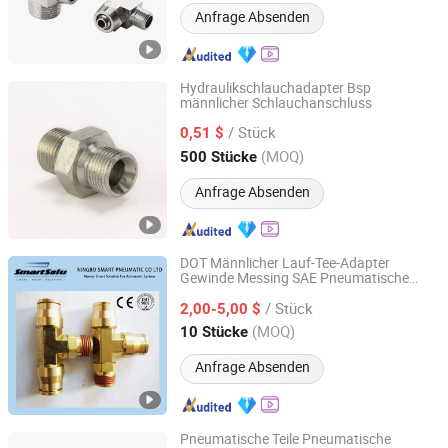
Anfrage Absenden
Hydraulikschlauchadapter Bsp
männlicher Schlauchanschluss
Ningbo Yinzhou Pehel Machinery Co., Ltd.
/ Stück
0,51 $
Zhejiang, China
Seit 2007
(MOQ)
500 Stücke
Anfrage Absenden
DOT Männlicher Lauf-Tee-Adapter
Gewinde Messing SAE Pneumatische
Ningbo Hi-Tech Smart Machinery Co., Ltd.
Luft
schlauchverbinder
/ Stück
2,00-5,00 $
Zhejiang, China
Seit 2010
(MOQ)
10 Stücke
Anfrage Absenden
Pneumatische Teile Pneumatische