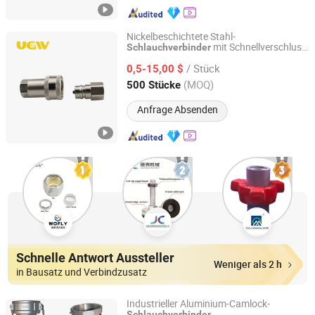
Nickelbeschichtete Stahl-
mit Schnellverschluss
Schlauchverbinder
HEBEI YOULU FLUID TECHNOLOGY CO., LTD.
vom geschlossenen Typ
/ Stück
0,5-15,00 $
Hebei, China
Seit 2020
(MOQ)
500 Stücke
Anfrage Absenden
Schnelle Antwort Aussteller
Weniger als 2 h
in Bausatz und Verbindzusatz
Industrieller Aluminium-Camlock-
Schlauchverbinder