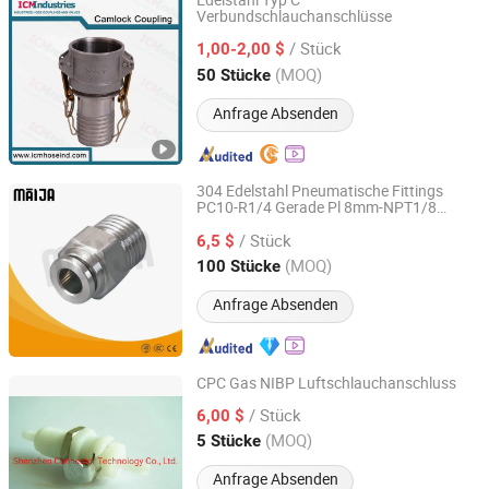
Edelstahl Typ C
Verbundschlauchanschlüsse
JINAN ICM INDUSTRIES VALVES & FITTINGS CO., LTD
/ Stück
1,00-2,00 $
Shandong, China
Seit 2018
(MOQ)
50 Stücke
Anfrage Absenden
304 Edelstahl Pneumatische Fittings
PC10-R1/4 Gerade Pl 8mm-NPT1/8
Yueqing Maija Electric Co., Ltd.
Bogen 90 Grad Luftschlauch Schnelle
/ Stück
Steckverbindung Ss 316
6,5 $
Zhejiang, China
Seit 2023
(MOQ)
100 Stücke
Anfrage Absenden
CPC Gas NIBP Luftschlauchanschluss
Shenzhen Connector Technology Co., Ltd.
/ Stück
6,00 $
(MOQ)
5 Stücke
Guangdong, China
Seit 2021
Anfrage Absenden