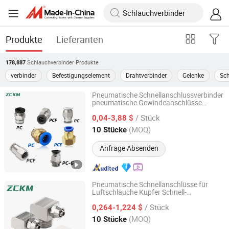
Produkte
Lieferanten
Schlauchverbinder
Produkte
178,887
verbinder
Befestigungselement
Drahtverbinder
Gelenke
Sc
Pneumatische Schnellanschlussverbinder
pneumatische Gewindeanschlüsse
Yangzhou Zhuocheng Pneumatic Technology Co., Ltd
Schnelltrennluftanschlüsse pneumatische
/ Stück
Schlauchanschlüsse Steckanschlüsse für
0,04-3,88 $
Luftschläuche
Jiangsu, China
Seit 2024
(MOQ)
10 Stücke
Anfrage Absenden
Pneumatische Schnellanschlüsse für
Luftschläuche Kupfer Schnell-
Yangzhou Zhuocheng Pneumatic Technology Co., Ltd
Drehverbindung
/ Stück
0,264-1,224 $
Jiangsu, China
Seit 2024
(MOQ)
10 Stücke