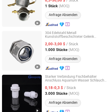
0,3-50,00 $
Jiangsu, China
Seit 2025
(MOQ)
1 Stück
Anfrage Absenden
304 Edelstahl Metall
Kunststoffbeschichteter Gelenk
Ningbo Yongbiao Fastener Co., Ltd
Metallgewinde Schlauch Außengewinde
/ Stück
Verbinder Großhandel
2,00-3,00 $
Zhejiang, China
Seit 2024
(MOQ)
1.000 Stücke
Anfrage Absenden
Starker Verbindung Fischbehälter
Anschluss Aquarium Wasser Schlauch
Shandong Gtech New Material Co., Ltd.
Verbindung Fest Verriegelt
/ Stück
0,18-0,3 $
Shandong, China
Seit 2025
(MOQ)
3.000 Stücke
Anfrage Absenden