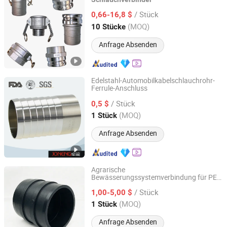
Dalian Dinglian Hardware Products Co., Ltd.
/ Stück
0,66-16,8 $
Liaoning, China
Seit 2026
(MOQ)
10 Stücke
Anfrage Absenden
Edelstahl-Automobilkabelschlauchrohr-
Ferrule-Anschluss
Wenzhou Joneng Valves Co., Limited
/ Stück
0,5 $
Zhejiang, China
Seit 2014
(MOQ)
1 Stück
Anfrage Absenden
Agrarische
Bewässerungssystemverbindung für PE-
Ningbo Kingwin Co., Ltd.
Layflat-Schlauchanschlüsse
/ Stück
1,00-5,00 $
Zhejiang, China
Seit 2022
(MOQ)
1 Stück
Anfrage Absenden