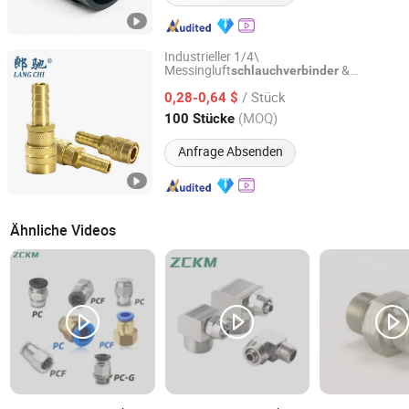
Industrieller 1/4\
Messingluft
&
schlauchverbinder
Ningbo Langchi New Materials Technology Co Ltd
Schnellanschluss Reparaturset
/ Stück
Kompressor Zubehör Maßgeschneiderte
0,28-0,64 $
OEM Unterstützung
Zhejiang, China
Seit 2025
(MOQ)
100 Stücke
Anfrage Absenden
Ähnliche Videos