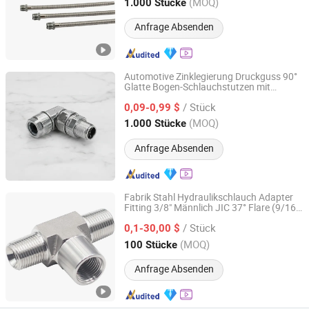
Anhui, China
Seit 2020
(MOQ)
1.000 Stücke
Anfrage Absenden
Automotive Zinklegierung Druckguss 90°
Glatte Bogen-Schlauchstutzen mit
Dongguan Guangwei Communication Technology Co.,
Innengewinde Anschluss für
Ltd.
/ Stück
Kühlmittelmotor OEM
0,09-0,99 $
(MOQ)
1.000 Stücke
Guangdong, China
Seit 2026
Anfrage Absenden
Fabrik Stahl Hydraulikschlauch Adapter
Fitting 3/8" Männlich JIC 37° Flare (9/16-
Huajun Environmental Protection Technology Co., Ltd
18UNF)×3/8"Female JIC Swivel(9/16-
/ Stück
18UNF)×3/8"Male JIC Flare T-Stück
0,1-30,00 $
Rohrverbindungsstück
Shandong, China
Seit 2019
(MOQ)
100 Stücke
Anfrage Absenden