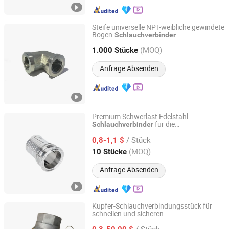
Steife universelle NPT-weibliche gewindete
Bogen-
Schlauchverbinder
JOC Machinery Company Limited
(MOQ)
1.000 Stücke
Jiangsu, China
Seit 2003
Anfrage Absenden
Premium Schwerlast Edelstahl
für die
Schlauchverbinder
Wenzhou Minghe Stainless Steel Products Co., Ltd.
Sanitärreinigung
/ Stück
0,8-1,1 $
Zhejiang, China
Seit 2024
(MOQ)
10 Stücke
Anfrage Absenden
Kupfer-Schlauchverbindungsstück für
schnellen und sicheren
Xuzhou Xuqi International Trade Co., Ltd
Flüssigkeitstransfer
/ Stück