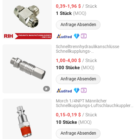
/ Stück
0,39-1,96 $
Zhejiang, China
Seit 2011
(MOQ)
1 Stück
Anfrage Absenden
Schnelltrennhydraulikanschlüsse
Schnellkupplungs-
SHENZHEN FORMAN PRECISION INDUSTRY CO., LTD.
Hydraulikschlauchanschlüsse
/ Stück
Einwegventil Flüssigkeitsverbinder
1,00-4,00 $
Guangdong, China
Seit 2018
(MOQ)
100 Stücke
Anfrage Absenden
Morch 1/4NPT Männlicher
Schnellkupplungs-Luftschlauchkuppler
Nanjing Xiangkerui International Trade Co., Ltd.
Pneumatische Werkzeuge Kompressor-
/ Stück
Luftschlauchanschluss Guter Preis Gute
0,15-0,19 $
Qualität
Jiangsu, China
Seit 2026
(MOQ)
10 Stücke
Anfrage Absenden