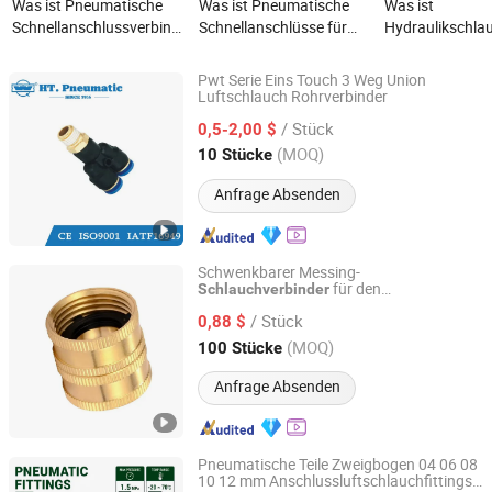
Was ist Pneumatische
Was ist Pneumatische
Was ist
Schnellanschlussverbinder
Schnellanschlüsse für
Hydraulikschla
pneumatische
Luftschläuche Kupfer
Bsp männlicher
Gewindeanschlüsse
Schnell-Drehverbindung
Schlauchansch
Pwt Serie Eins Touch 3 Weg Union
Schnelltrennluftanschlüsse
Luftschlauch Rohrverbinder
Wuxi Huatong Pneumatic Manufacture Co., Ltd.
pneumatische
/ Stück
0,5-2,00 $
Schlauchanschlüsse
Jiangsu, China
Seit 2022
(MOQ)
10 Stücke
Steckanschlüsse für
Luftschläuche
Anfrage Absenden
Schwenkbarer Messing-
für den
Schlauchverbinder
Shenzhen Hongyian Technology Co. Ltd
Gartengebrauch
/ Stück
0,88 $
Guangdong, China
Seit 2024
(MOQ)
100 Stücke
Anfrage Absenden
Pneumatische Teile Zweigbogen 04 06 08
10 12 mm Anschlussluftschlauchfittings
NINGBO INTELL PNEUMATIC TECHNOLOGY CO., LTD.